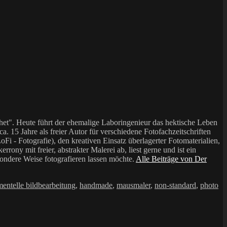
et". Heute führt der ehemalige Laboringenieur das hektische Leben
a. 15 Jahre als freier Autor für verschiedene Fotofachzeitschriften
i - Fotografie), den kreativen Einsatz überlagerter Fotomaterialien,
mit freier, abstrakter Malerei ab, liest gerne und ist ein
sondere Weise fotografieren lassen möchte.
Alle Beiträge von Der
mentelle bildbearbeitung
,
handmade
,
mausmaler
,
non-standard
,
photo