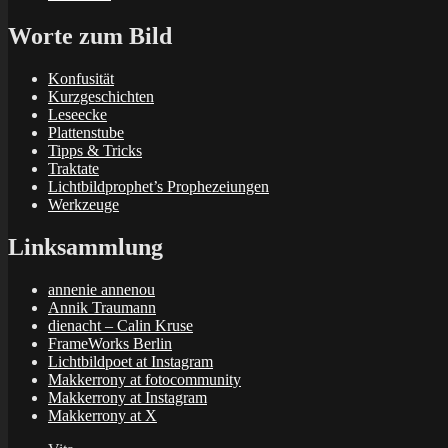
Worte zum Bild
Konfusität
Kurzgeschichten
Leseecke
Plattenstube
Tipps & Tricks
Traktate
Lichtbildprophet’s Prophezeiungen
Werkzeuge
Linksammlung
annenie annenou
Annik Traumann
dienacht – Calin Kruse
FrameWorks Berlin
Lichtbildpoet at Instagram
Makkerrony at fotocommunity
Makkerrony at Instagram
Makkerrony at X