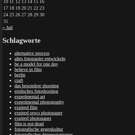
10
11
12
13
14
15
16
17
18
19
20
21
22
23
24
25
26
27
28
29
30
31
« Juli
Schlagworte
alternative process
altes fotopapier entwickeln
be a model for one day
believe in film
berlin
craft
das besondere shooting
erotisches fotoshooting
experimental art
experimental photography
expired film
expired orwo photopaper
expired photopaper
film is not dead
fotografische gegenkultur
fotografischer depressionismus