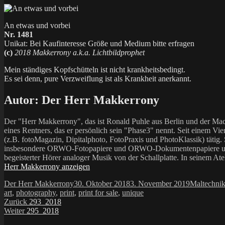
An etwas und vorbei
Nr. 1481
Unikat: Bei Kaufinteresse Größe und Medium bitte erfragen
(c)
2018 Makkerrony a.k.a. Lichtbildprophet
Mein ständiges Kopfschütteln ist nicht krankheitsbedingt.
Es sei denn, pure Verzweiflung ist als Krankheit anerkannt.
Autor:
Der Herr Makkerrony
Der "Herr Makkerrony", das ist Ronald Puhle aus Berlin und der Mac
eines Rentners, das er persönlich sein "Phase3" nennt. Seit einem Vier
(z.B. fotoMagazin, Dipitalphoto, FotoPraxis und PhotoKlassik) tätig.
insbesondere ORWO-Fotopapiere und ORWO-Dokumentenpapiere und der 
begeisterter Hörer analoger Musik von der Schallplatte. In seinem At
Herr Makkerrony anzeigen
Autor
Veröffentlicht
Kategorien
Der Herr Makkerrony
30. Oktober 2018
3. November 2019
Maltechni
am
art
,
photography
,
print
,
print for sale
,
unique
Beitragsnavigation
Vorheriger
Zurück
293_2018
Nächster
Beitrag:
Weiter
295_2018
Beitrag: