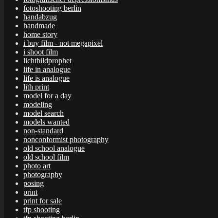
fotoshooting berlin
handabzug
handmade
home story
i buy film - not megapixel
i shoot film
lichtbildprophet
life in analogue
life is analogue
lith print
model for a day
modeling
model search
models wanted
non-standard
nonconformist photography
old school analogue
old school film
photo art
photography
posing
print
print for sale
tfp shooting