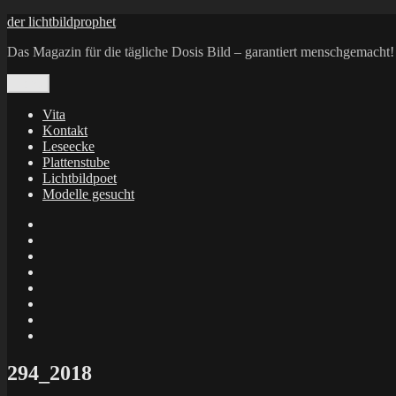
Zum
der lichtbildprophet
Inhalt
Das Magazin für die tägliche Dosis Bild – garantiert menschgemacht!
springen
Menü
Vita
Kontakt
Leseecke
Plattenstube
Lichtbildpoet
Modelle gesucht
annenie
annenou
Annik
Traumann
dienacht
–
FrameWorks
Calin
Berlin
Lichtbildpoet
Kruse
at
Makkerrony
Instagram
at
Makkerrony
fotocommunity
at
Makkerrony
Instagram
at
X
294_2018