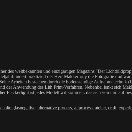
her des weltbekannten und einzigartigen Magazins "Der Lichtbildproph
teljahrhundert praktiziert der Herr Makkerrony die Fotografie und war c
 Seine Arbeiten bestechen durch die bodenständige Aufnahmetechnik (LoF
Anwendung des Lith Print-Verfahren. Nebenbei lenkt sich Makkerrony 
elier Flackerlight ist jedes Modell willkommen, das sich von ihm auf be
Schlagwörter
ken
alte glasnegative
,
alternative process
,
altprocess
,
atelier
,
craft
,
experi