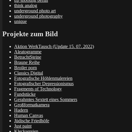
tfp shooting berlin
think analog
underground photo art
underground photography
unique
Projekte zum Bild
Aktion WerkTausch (Update 15. 07. 2022)
Aleatogramme
BetrachtSteine
Braune Reihe
Broiler porn
Classics Digital
Fotografische Höhlenmalereien
Fotografischer Depressionismus
Fragments of Technology
Fundstücke
Gerahmtes Sextett eines Sommers
Großformatkamera
Hadern
Human Canvas
Jüdische Friedhöfe
Just paint
Klecksereien