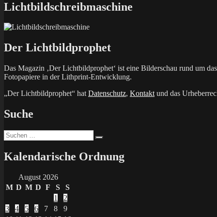
Lichtbildschreibmaschine
Der Lichtbildprophet
Das Magazin ‚Der Lichtbildprophet‘ ist eine Bilderschau rund um d
Fotopapiere in der Lithprint-Entwicklung.
„Der Lichtbildprophet“ hat
Datenschutz
,
Kontakt
und das Urheberrech
Suche
Suchen
Suchen
nach:
Kalendarische Ordnung
August 2026
M
D
M
D
F
S
S
1
2
3
4
5
6
7
8
9