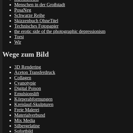
Menschen in der Großstadt
PosaNeg
Schwarze Reihe
Skizzenbuch OhneTitel
Technisches Fotopapier
the erotic side of the photographic depressionism
Torsi
Wir
Wege zum Bild
3D Rendering
Aceton Transferdruck
Collagen
Cyanotypie
Digital Poison
Emulsionslift
Körperabformungen
Kreislauf-Skulpturen
Freie Malerei
Materialverbund
Mix Media
Silbergelatine
Sofortbild