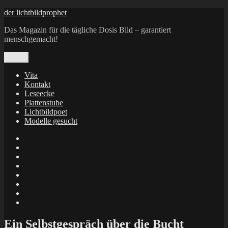
Zum
der lichtbildprophet
Inhalt
Das Magazin für die tägliche Dosis Bild – garantiert
springen
menschgemacht!
Menü
Vita
Kontakt
Leseecke
Plattenstube
Lichtbildpoet
Modelle gesucht
annenie
annenou
Annik
Traumann
dienacht
–
FrameWorks
Calin
Berlin
Lichtbildpoet
Kruse
at
Makkerrony
Instagram
at
Makkerrony
fotocommunity
at
Makkerrony
Instagram
at
X
Ein Selbstgespräch über die Bucht