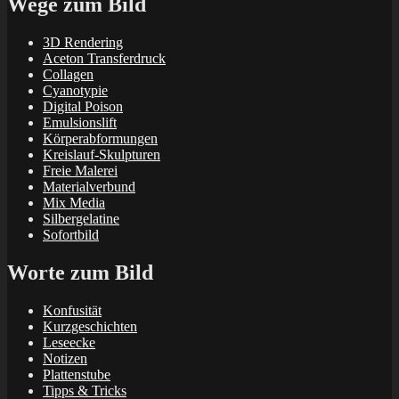
Wege zum Bild
3D Rendering
Aceton Transferdruck
Collagen
Cyanotypie
Digital Poison
Emulsionslift
Körperabformungen
Kreislauf-Skulpturen
Freie Malerei
Materialverbund
Mix Media
Silbergelatine
Sofortbild
Worte zum Bild
Konfusität
Kurzgeschichten
Leseecke
Notizen
Plattenstube
Tipps & Tricks