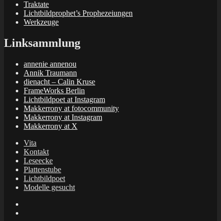
Traktate
Lichtbildprophet’s Prophezeiungen
Werkzeuge
Linksammlung
annenie annenou
Annik Traumann
dienacht – Calin Kruse
FrameWorks Berlin
Lichtbildpoet at Instagram
Makkerrony at fotocommunity
Makkerrony at Instagram
Makkerrony at X
Vita
Kontakt
Leseecke
Plattenstube
Lichtbildpoet
Modelle gesucht
annenie
annenou
Annik