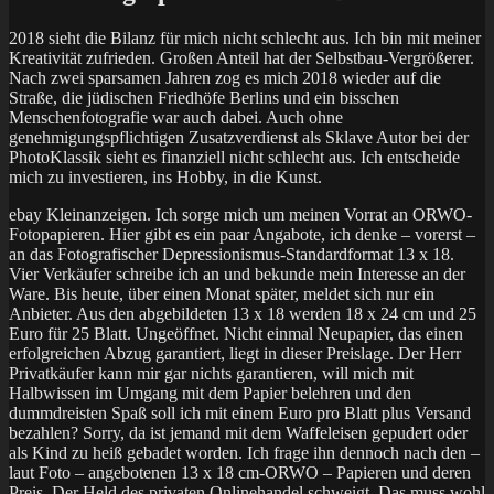
2018 sieht die Bilanz für mich nicht schlecht aus. Ich bin mit meiner
Kreativität zufrieden. Großen Anteil hat der Selbstbau-Vergrößerer.
Nach zwei sparsamen Jahren zog es mich 2018 wieder auf die
Straße, die jüdischen Friedhöfe Berlins und ein bisschen
Menschenfotografie war auch dabei. Auch ohne
genehmigungspflichtigen Zusatzverdienst als Sklave Autor bei der
PhotoKlassik sieht es finanziell nicht schlecht aus. Ich entscheide
mich zu investieren, ins Hobby, in die Kunst.
ebay Kleinanzeigen. Ich sorge mich um meinen Vorrat an ORWO-
Fotopapieren. Hier gibt es ein paar Angabote, ich denke – vorerst –
an das Fotografischer Depressionismus-Standardformat 13 x 18.
Vier Verkäufer schreibe ich an und bekunde mein Interesse an der
Ware. Bis heute, über einen Monat später, meldet sich nur ein
Anbieter. Aus den abgebildeten 13 x 18 werden 18 x 24 cm und 25
Euro für 25 Blatt. Ungeöffnet. Nicht einmal Neupapier, das einen
erfolgreichen Abzug garantiert, liegt in dieser Preislage. Der Herr
Privatkäufer kann mir gar nichts garantieren, will mich mit
Halbwissen im Umgang mit dem Papier belehren und den
dummdreisten Spaß soll ich mit einem Euro pro Blatt plus Versand
bezahlen? Sorry, da ist jemand mit dem Waffeleisen gepudert oder
als Kind zu heiß gebadet worden. Ich frage ihn dennoch nach den –
laut Foto – angebotenen 13 x 18 cm-ORWO – Papieren und deren
Preis. Der Held des privaten Onlinehandel schweigt. Das muss wohl