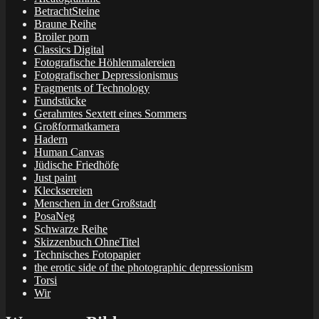
BetrachtSteine
Braune Reihe
Broiler porn
Classics Digital
Fotografische Höhlenmalereien
Fotografischer Depressionismus
Fragments of Technology
Fundstücke
Gerahmtes Sextett eines Sommers
Großformatkamera
Hadern
Human Canvas
Jüdische Friedhöfe
Just paint
Klecksereien
Menschen in der Großstadt
PosaNeg
Schwarze Reihe
Skizzenbuch OhneTitel
Technisches Fotopapier
the erotic side of the photographic depressionism
Torsi
Wir