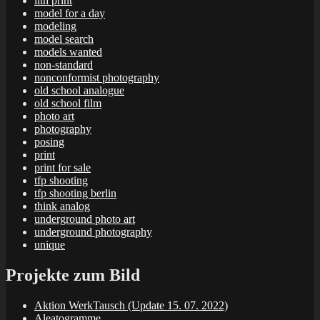
lith print
model for a day
modeling
model search
models wanted
non-standard
nonconformist photography
old school analogue
old school film
photo art
photography
posing
print
print for sale
tfp shooting
tfp shooting berlin
think analog
underground photo art
underground photography
unique
Projekte zum Bild
Aktion WerkTausch (Update 15. 07. 2022)
Aleatogramme