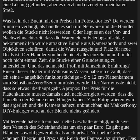
eine Lösung gefunden, aber es nervt und erzeugt vermeidbaren
Streß.
Was ist in der Bucht mit den Preisen im Fotosektor los? Da werden
Summen verlangt, als handle es sich um Neuware und die Händler
wollen die Stücke nicht loswerden. Oder liegt es an der Vor- und
Nachweihnachtszeit, dass die Waren einen Feiertagsaufschlag
bekommen? Ich würde attraktive Bundle aus Kamerabody und zwei
Objektiven schnüren, damit die Ware rausgeht und Platz für neue
Deals ist. Der Händler von heute bietet alles einzeln an und findet
noch nicht einmal Zeit, die Stücke einer Grundreinung zu
unterziehen. Und das nennt sich Profi mit Jahrzehnte Erfahrung?
Einem dieser Dealer mit Wahnsinns Wissen habe ich erzählt, dass
ich seine – angeblich funktionstüchtige – 9 x 12 cm-Plattenkamera
zum Selbstbau-Vergrößerer umrüsten werde. Der Narr wusste nicht,
dass so etwas überhaupt geht. Apropos: Der Preis für die
Plattenkamera musste damals auch nachkorrigiert werden, dass die
Lamellen der Blende einen Hänger haben. Zum Fotografieren wäre
das ärgerlich und die Kamera nahezu unbrauchbar, als MakkerRony
DIY-Enlarger wird an der Blende nichts geändert.
Mittlerweile habe ich ein paar nette Geschäfte getätigt, inklusive
dem Versuch des Scheinhandelns um ein paar Euro. Es gibt gute
Händler, sowohl gewerblich als auch privat. Nur beim Gros
scheinen Theorie und Praxis ins Reich der Fantasy abzudriften. Das