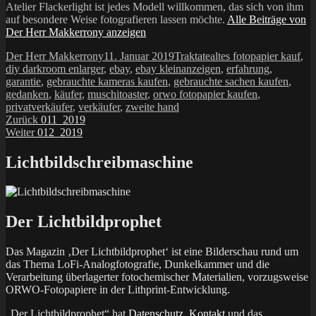
Atelier Flackerlight ist jedes Modell willkommen, das sich von ihm
auf besondere Weise fotografieren lassen möchte.
Alle Beiträge von
Der Herr Makkerrony anzeigen
Autor
Veröffentlicht
Kategorien
Schlagwörter
Der Herr Makkerrony
11. Januar 2019
Traktate
altes fotopapier kauf
,
am
diy darkroom enlarger
,
ebay
,
ebay kleinanzeigen
,
erfahrung
,
garantie
,
gebrauchte kameras kaufen
,
gebrauchte sachen kaufen
,
gedanken
,
käufer
,
muschitoaster
,
orwo fotopapier kaufen
,
privatverkäufer
,
verkäufer
,
zweite hand
Beitragsnavigation
Vorheriger
Zurück
011_2019
Nächster
Beitrag:
Weiter
012_2019
Beitrag:
Lichtbildschreibmaschine
Der Lichtbildprophet
Das Magazin ‚Der Lichtbildprophet‘ ist eine Bilderschau rund um
das Thema LoFi-Analogfotografie, Dunkelkammer und die
Verarbeitung überlagerter fotochemischer Materialien, vorzugsweise
ORWO-Fotopapiere in der Lithprint-Entwicklung.
„Der Lichtbildprophet“ hat
Datenschutz
,
Kontakt
und das