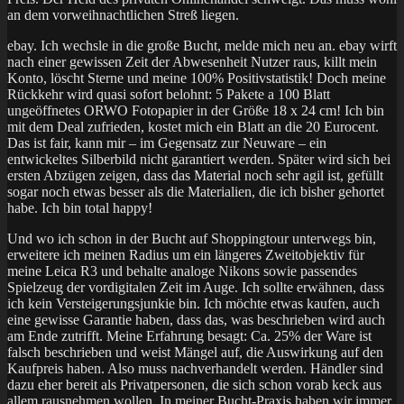
an dem vorweihnachtlichen Streß liegen.
ebay. Ich wechsle in die große Bucht, melde mich neu an. ebay wirft
nach einer gewissen Zeit der Abwesenheit Nutzer raus, killt mein
Konto, löscht Sterne und meine 100% Positivstatistik! Doch meine
Rückkehr wird quasi sofort belohnt: 5 Pakete a 100 Blatt
ungeöffnetes ORWO Fotopapier in der Größe 18 x 24 cm! Ich bin
mit dem Deal zufrieden, kostet mich ein Blatt an die 20 Eurocent.
Das ist fair, kann mir – im Gegensatz zur Neuware – ein
entwickeltes Silberbild nicht garantiert werden. Später wird sich bei
ersten Abzügen zeigen, dass das Material noch sehr agil ist, gefüllt
sogar noch etwas besser als die Materialien, die ich bisher gehortet
habe. Ich bin total happy!
Und wo ich schon in der Bucht auf Shoppingtour unterwegs bin,
erweitere ich meinen Radius um ein längeres Zweitobjektiv für
meine Leica R3 und behalte analoge Nikons sowie passendes
Spielzeug der vordigitalen Zeit im Auge. Ich sollte erwähnen, dass
ich kein Versteigerungsjunkie bin. Ich möchte etwas kaufen, auch
eine gewisse Garantie haben, dass das, was beschrieben wird auch
am Ende zutrifft. Meine Erfahrung besagt: Ca. 25% der Ware ist
falsch beschrieben und weist Mängel auf, die Auswirkung auf den
Kaufpreis haben. Also muss nachverhandelt werden. Händler sind
dazu eher bereit als Privatpersonen, die sich schon vorab keck aus
allem rausnehmen wollen. In meiner Bucht-Praxis haben wir immer