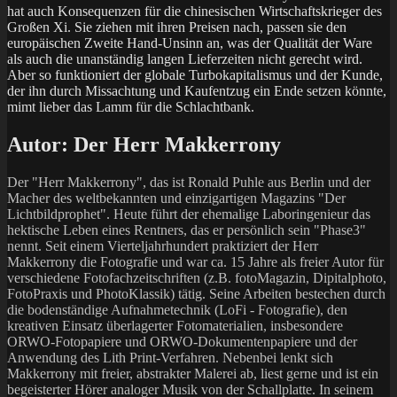
hat auch Konsequenzen für die chinesischen Wirtschaftskrieger des
Großen Xi. Sie ziehen mit ihren Preisen nach, passen sie den
europäischen Zweite Hand-Unsinn an, was der Qualität der Ware
als auch die unanständig langen Lieferzeiten nicht gerecht wird.
Aber so funktioniert der globale Turbokapitalismus und der Kunde,
der ihn durch Missachtung und Kaufentzug ein Ende setzen könnte,
mimt lieber das Lamm für die Schlachtbank.
Autor:
Der Herr Makkerrony
Der "Herr Makkerrony", das ist Ronald Puhle aus Berlin und der
Macher des weltbekannten und einzigartigen Magazins "Der
Lichtbildprophet". Heute führt der ehemalige Laboringenieur das
hektische Leben eines Rentners, das er persönlich sein "Phase3"
nennt. Seit einem Vierteljahrhundert praktiziert der Herr
Makkerrony die Fotografie und war ca. 15 Jahre als freier Autor für
verschiedene Fotofachzeitschriften (z.B. fotoMagazin, Dipitalphoto,
FotoPraxis und PhotoKlassik) tätig. Seine Arbeiten bestechen durch
die bodenständige Aufnahmetechnik (LoFi - Fotografie), den
kreativen Einsatz überlagerter Fotomaterialien, insbesondere
ORWO-Fotopapiere und ORWO-Dokumentenpapiere und der
Anwendung des Lith Print-Verfahren. Nebenbei lenkt sich
Makkerrony mit freier, abstrakter Malerei ab, liest gerne und ist ein
begeisterter Hörer analoger Musik von der Schallplatte. In seinem