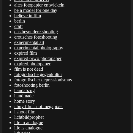
altes fotopapier entwickeln
be a model for one day
believe in film
berlin
craft
das besondere shooting
erotisches fotoshooting
experimental art
experimental photography
expired film
expired orwo photopaper
expired photopaper
film is not dead
fotografische gegenkultur
fotografischer depressionismus
fotoshooting berlin
handabzug
handmade
home story
i buy film - not megapixel
i shoot film
lichtbildprophet
life in analogue
life is analogue