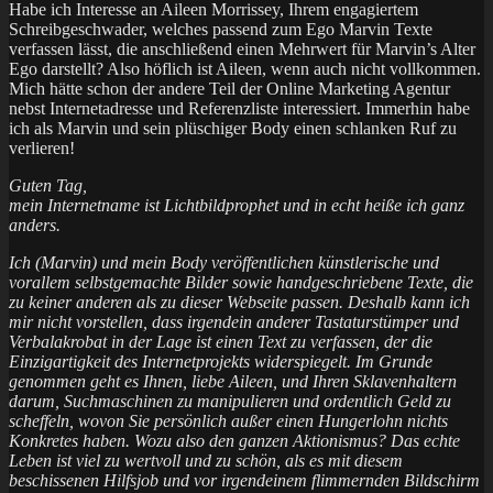
Habe ich Interesse an Aileen Morrissey, Ihrem engagiertem
Schreibgeschwader, welches passend zum Ego Marvin Texte
verfassen lässt, die anschließend einen Mehrwert für Marvin’s Alter
Ego darstellt? Also höflich ist Aileen, wenn auch nicht vollkommen.
Mich hätte schon der andere Teil der Online Marketing Agentur
nebst Internetadresse und Referenzliste interessiert. Immerhin habe
ich als Marvin und sein plüschiger Body einen schlanken Ruf zu
verlieren!
Guten Tag,
mein Internetname ist Lichtbildprophet und in echt heiße ich ganz
anders.
Ich (Marvin) und mein Body veröffentlichen künstlerische und
vorallem selbstgemachte Bilder sowie handgeschriebene Texte, die
zu keiner anderen als zu dieser Webseite passen. Deshalb kann ich
mir nicht vorstellen, dass irgendein anderer Tastaturstümper und
Verbalakrobat in der Lage ist einen Text zu verfassen, der die
Einzigartigkeit des Internetprojekts widerspiegelt. Im Grunde
genommen geht es Ihnen, liebe Aileen, und Ihren Sklavenhaltern
darum, Suchmaschinen zu manipulieren und ordentlich Geld zu
scheffeln, wovon Sie persönlich außer einen Hungerlohn nichts
Konkretes haben. Wozu also den ganzen Aktionismus? Das echte
Leben ist viel zu wertvoll und zu schön, als es mit diesem
beschissenen Hilfsjob und vor irgendeinem flimmernden Bildschirm