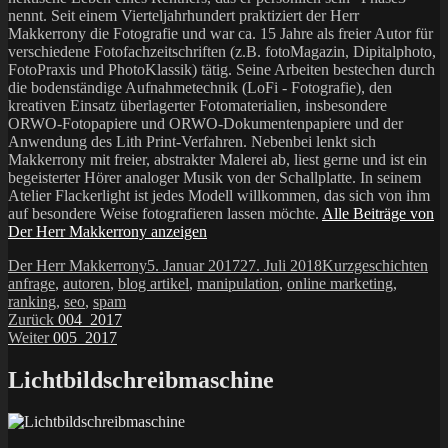
nennt. Seit einem Vierteljahrhundert praktiziert der Herr
Makkerrony die Fotografie und war ca. 15 Jahre als freier Autor für
verschiedene Fotofachzeitschriften (z.B. fotoMagazin, Dipitalphoto,
FotoPraxis und PhotoKlassik) tätig. Seine Arbeiten bestechen durch
die bodenständige Aufnahmetechnik (LoFi - Fotografie), den
kreativen Einsatz überlagerter Fotomaterialien, insbesondere
ORWO-Fotopapiere und ORWO-Dokumentenpapiere und der
Anwendung des Lith Print-Verfahren. Nebenbei lenkt sich
Makkerrony mit freier, abstrakter Malerei ab, liest gerne und ist ein
begeisterter Hörer analoger Musik von der Schallplatte. In seinem
Atelier Flackerlight ist jedes Modell willkommen, das sich von ihm
auf besondere Weise fotografieren lassen möchte.
Alle Beiträge von
Der Herr Makkerrony anzeigen
Autor
Veröffentlicht
Kategorien
Sch
Der Herr Makkerrony
5. Januar 2017
27. Juli 2018
Kurzgeschichten
am
anfrage
,
autoren
,
blog artikel
,
manipulation
,
online marketing
,
ranking
,
seo
,
spam
Beitragsnavigation
Vorheriger
Zurück
004_2017
Nächster
Beitrag:
Weiter
005_2017
Beitrag:
Lichtbildschreibmaschine