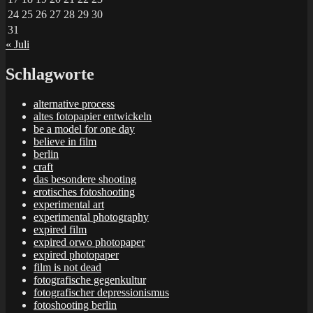
24
25
26
27
28
29
30
31
« Juli
Schlagworte
alternative process
altes fotopapier entwickeln
be a model for one day
believe in film
berlin
craft
das besondere shooting
erotisches fotoshooting
experimental art
experimental photography
expired film
expired orwo photopaper
expired photopaper
film is not dead
fotografische gegenkultur
fotografischer depressionismus
fotoshooting berlin