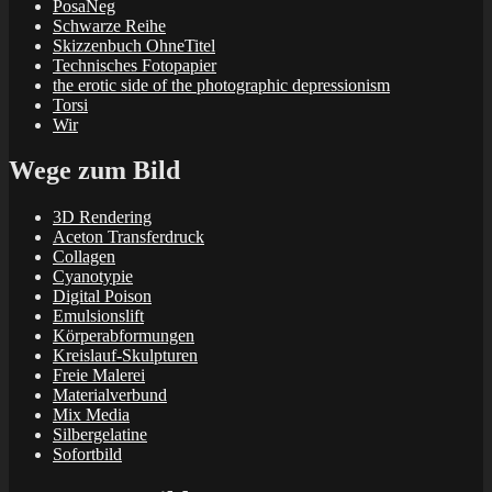
PosaNeg
Schwarze Reihe
Skizzenbuch OhneTitel
Technisches Fotopapier
the erotic side of the photographic depressionism
Torsi
Wir
Wege zum Bild
3D Rendering
Aceton Transferdruck
Collagen
Cyanotypie
Digital Poison
Emulsionslift
Körperabformungen
Kreislauf-Skulpturen
Freie Malerei
Materialverbund
Mix Media
Silbergelatine
Sofortbild