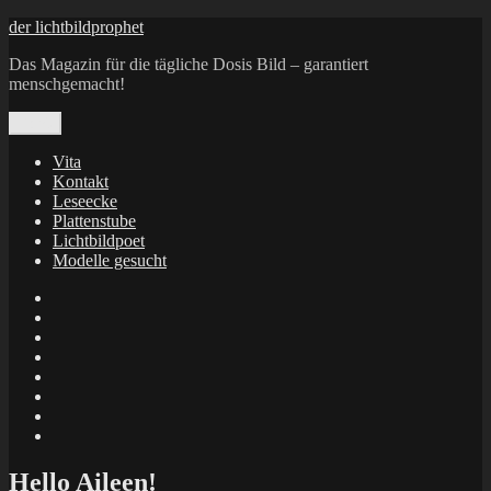
Zum
der lichtbildprophet
Inhalt
Das Magazin für die tägliche Dosis Bild – garantiert
springen
menschgemacht!
Menü
Vita
Kontakt
Leseecke
Plattenstube
Lichtbildpoet
Modelle gesucht
annenie
annenou
Annik
Traumann
dienacht
–
FrameWorks
Calin
Berlin
Lichtbildpoet
Kruse
at
Makkerrony
Instagram
at
Makkerrony
fotocommunity
at
Makkerrony
Instagram
at
X
Hello Aileen!