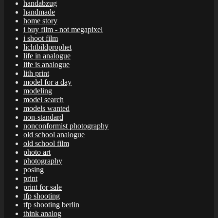
handabzug
handmade
home story
i buy film - not megapixel
i shoot film
lichtbildprophet
life in analogue
life is analogue
lith print
model for a day
modeling
model search
models wanted
non-standard
nonconformist photography
old school analogue
old school film
photo art
photography
posing
print
print for sale
tfp shooting
tfp shooting berlin
think analog