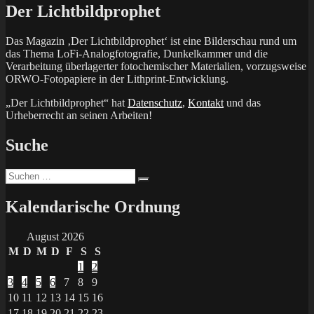
Der Lichtbildprophet
Das Magazin ‚Der Lichtbildprophet‘ ist eine Bilderschau rund um
das Thema LoFi-Analogfotografie, Dunkelkammer und die
Verarbeitung überlagerter fotochemischer Materialien, vorzugsweise
ORWO-Fotopapiere in der Lithprint-Entwicklung.
„Der Lichtbildprophet“ hat
Datenschutz
,
Kontakt
und das
Urheberrecht an seinen Arbeiten!
Suche
Suchen
Suchen
nach:
Kalendarische Ordnung
August 2026
M
D
M
D
F
S
S
1
2
3
4
5
6
7
8
9
10
11
12
13
14
15
16
17
18
19
20
21
22
23