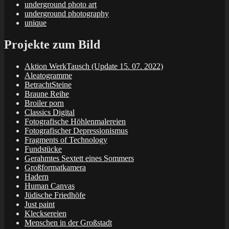
underground photo art
underground photography
unique
Projekte zum Bild
Aktion WerkTausch (Update 15. 07. 2022)
Aleatogramme
BetrachtSteine
Braune Reihe
Broiler porn
Classics Digital
Fotografische Höhlenmalereien
Fotografischer Depressionismus
Fragments of Technology
Fundstücke
Gerahmtes Sextett eines Sommers
Großformatkamera
Hadern
Human Canvas
Jüdische Friedhöfe
Just paint
Klecksereien
Menschen in der Großstadt