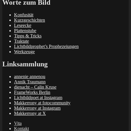
Worte zum Bild
Konfusität
Kurzgeschichten
Leseecke
Plattenstube
Tipps & Tricks
Traktate
Lichtbildprophet’s Prophezeiungen
Werkzeuge
Linksammlung
annenie annenou
Annik Traumann
dienacht – Calin Kruse
FrameWorks Berlin
Lichtbildpoet at Instagram
Makkerrony at fotocommunity
Makkerrony at Instagram
Makkerrony at X
Vita
Kontakt