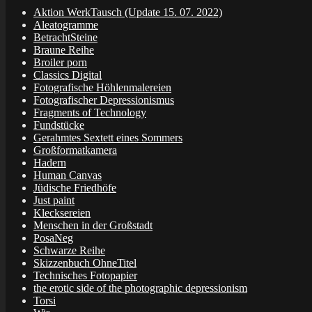
Aktion WerkTausch (Update 15. 07. 2022)
Aleatogramme
BetrachtSteine
Braune Reihe
Broiler porn
Classics Digital
Fotografische Höhlenmalereien
Fotografischer Depressionismus
Fragments of Technology
Fundstücke
Gerahmtes Sextett eines Sommers
Großformatkamera
Hadern
Human Canvas
Jüdische Friedhöfe
Just paint
Klecksereien
Menschen in der Großstadt
PosaNeg
Schwarze Reihe
Skizzenbuch OhneTitel
Technisches Fotopapier
the erotic side of the photographic depressionism
Torsi