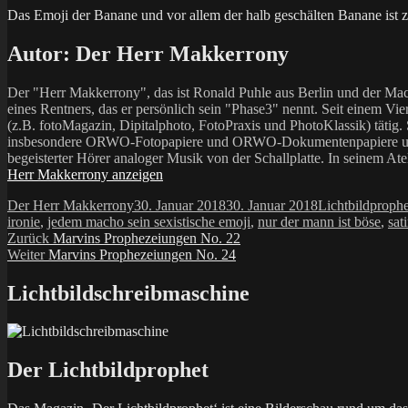
Das Emoji der Banane und vor allem der halb geschälten Banane ist z
Autor:
Der Herr Makkerrony
Der "Herr Makkerrony", das ist Ronald Puhle aus Berlin und der Mac
eines Rentners, das er persönlich sein "Phase3" nennt. Seit einem Vier
(z.B. fotoMagazin, Dipitalphoto, FotoPraxis und PhotoKlassik) tätig.
insbesondere ORWO-Fotopapiere und ORWO-Dokumentenpapiere und der 
begeisterter Hörer analoger Musik von der Schallplatte. In seinem At
Herr Makkerrony anzeigen
Autor
Veröffentlicht
Kategorien
Der Herr Makkerrony
30. Januar 2018
30. Januar 2018
Lichtbildproph
am
ironie
,
jedem macho sein sexistische emoji
,
nur der mann ist böse
,
sati
Beitragsnavigation
Vorheriger
Zurück
Marvins Prophezeiungen No. 22
Nächster
Beitrag:
Weiter
Marvins Prophezeiungen No. 24
Beitrag:
Lichtbildschreibmaschine
Der Lichtbildprophet