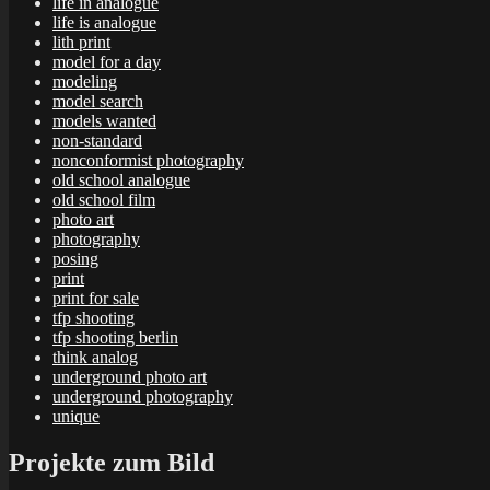
life in analogue
life is analogue
lith print
model for a day
modeling
model search
models wanted
non-standard
nonconformist photography
old school analogue
old school film
photo art
photography
posing
print
print for sale
tfp shooting
tfp shooting berlin
think analog
underground photo art
underground photography
unique
Projekte zum Bild