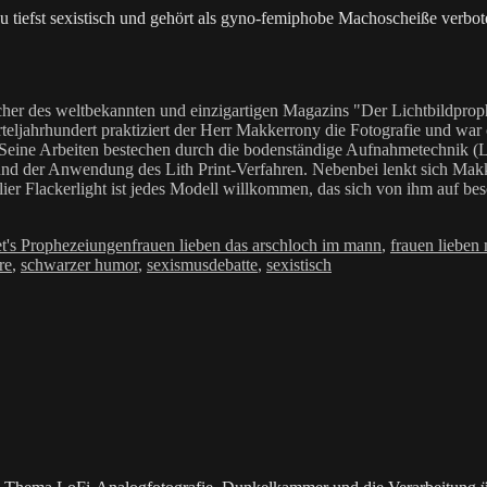
u tiefst sexistisch und gehört als gyno-femiphobe Machoscheiße verbot
her des weltbekannten und einzigartigen Magazins "Der Lichtbildproph
teljahrhundert praktiziert der Herr Makkerrony die Fotografie und war c
 Seine Arbeiten bestechen durch die bodenständige Aufnahmetechnik (LoF
Anwendung des Lith Print-Verfahren. Nebenbei lenkt sich Makkerrony 
elier Flackerlight ist jedes Modell willkommen, das sich von ihm auf be
Schlagwörter
et's Prophezeiungen
frauen lieben das arschloch im mann
,
frauen lieben
re
,
schwarzer humor
,
sexismusdebatte
,
sexistisch