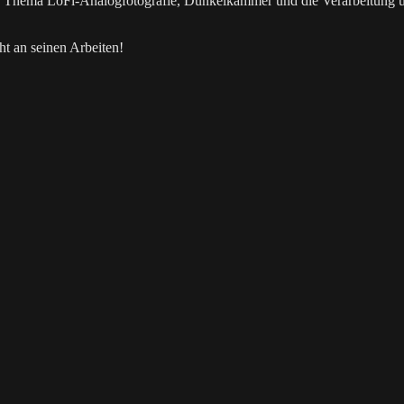
as Thema LoFi-Analogfotografie, Dunkelkammer und die Verarbeitung 
t an seinen Arbeiten!