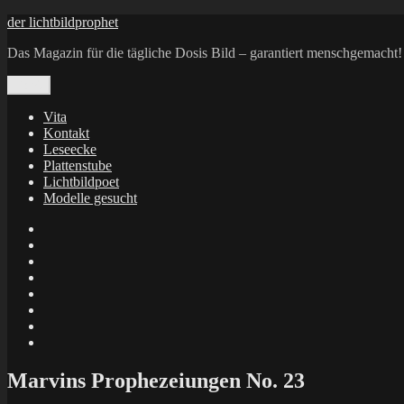
Zum
der lichtbildprophet
Inhalt
Das Magazin für die tägliche Dosis Bild – garantiert menschgemacht!
springen
Menü
Vita
Kontakt
Leseecke
Plattenstube
Lichtbildpoet
Modelle gesucht
annenie
annenou
Annik
Traumann
dienacht
–
FrameWorks
Calin
Berlin
Lichtbildpoet
Kruse
at
Makkerrony
Instagram
at
Makkerrony
fotocommunity
at
Makkerrony
Instagram
at
X
Marvins Prophezeiungen No. 23