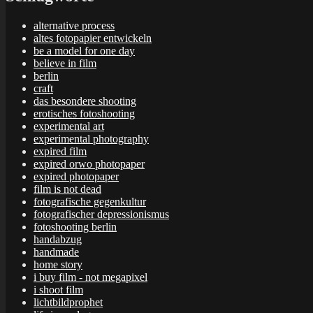
alternative process
altes fotopapier entwickeln
be a model for one day
believe in film
berlin
craft
das besondere shooting
erotisches fotoshooting
experimental art
experimental photography
expired film
expired orwo photopaper
expired photopaper
film is not dead
fotografische gegenkultur
fotografischer depressionismus
fotoshooting berlin
handabzug
handmade
home story
i buy film - not megapixel
i shoot film
lichtbildprophet