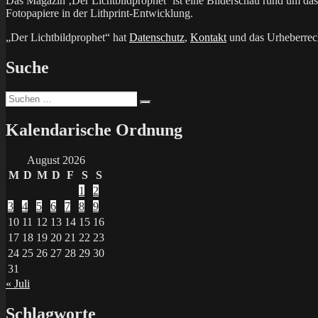
Das Magazin ‚Der Lichtbildprophet‘ ist eine Bilderschau rund um d
Fotopapiere in der Lithprint-Entwicklung.
„Der Lichtbildprophet“ hat
Datenschutz
,
Kontakt
und das Urheberrech
Suche
Suchen
Suchen
nach:
Kalendarische Ordnung
August 2026
M
D
M
D
F
S
S
1
2
3
4
5
6
7
8
9
10
11
12
13
14
15
16
17
18
19
20
21
22
23
24
25
26
27
28
29
30
31
« Juli
Schlagworte