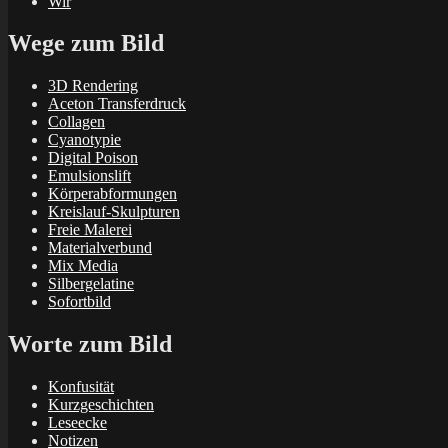
Wir
Wege zum Bild
3D Rendering
Aceton Transferdruck
Collagen
Cyanotypie
Digital Poison
Emulsionslift
Körperabformungen
Kreislauf-Skulpturen
Freie Malerei
Materialverbund
Mix Media
Silbergelatine
Sofortbild
Worte zum Bild
Konfusität
Kurzgeschichten
Leseecke
Notizen