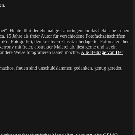
en.
et". Heute führt der ehemalige Laboringenieur das hektische Leben
a. 15 Jahre als freier Autor für verschiedene Fotofachzeitschriften
i - Fotografie), den kreativen Einsatz überlagerter Fotomaterialien,
mit freier, abstrakter Malerei ab, liest gerne und ist ein
sondere Weise fotografieren lassen möchte.
Alle Beiträge von Der
 machos
,
frauen sind unschuldslämmer
,
gedanken
,
genug geredet
,