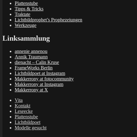
Plattenstube
Tipps & Tricks
Traktate
Lichtbildprophet’s Prophezeiungen
Werkzeuge
Linksammlung
annenie annenou
Annik Traumann
dienacht – Calin Kruse
FrameWorks Berlin
Lichtbildpoet at Instagram
Makkerrony at fotocommunity
Makkerrony at Instagram
Makkerrony at X
Vita
Kontakt
Leseecke
Plattenstube
Lichtbildpoet
Modelle gesucht