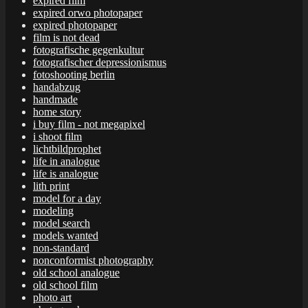
expired film
expired orwo photopaper
expired photopaper
film is not dead
fotografische gegenkultur
fotografischer depressionismus
fotoshooting berlin
handabzug
handmade
home story
i buy film - not megapixel
i shoot film
lichtbildprophet
life in analogue
life is analogue
lith print
model for a day
modeling
model search
models wanted
non-standard
nonconformist photography
old school analogue
old school film
photo art