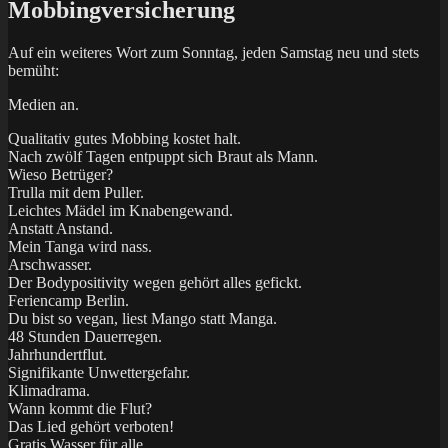
at
Mobbingversicherung
Instagram
Auf ein weiteres Wort zum Sonntag, jeden Samstag neu und stets
bemüht:
Medien an.
Qualitativ gutes Mobbing kostet halt.
Nach zwölf Tagen entpuppt sich Braut als Mann.
Wieso Betrüger?
Trulla mit dem Puller.
Leichtes Mädel im Knabengewand.
Anstatt Anstand.
Mein Tanga wird nass.
Arschwasser.
Der Bodypositivity wegen gehört alles gefickt.
Feriencamp Berlin.
Du bist so vegan, liest Mango statt Manga.
48 Stunden Dauerregen.
Jahrhundertflut.
Signifikante Unwettergefahr.
Klimadrama.
Wann kommt die Flut?
Das Lied gehört verboten!
Gratis Wasser für alle.