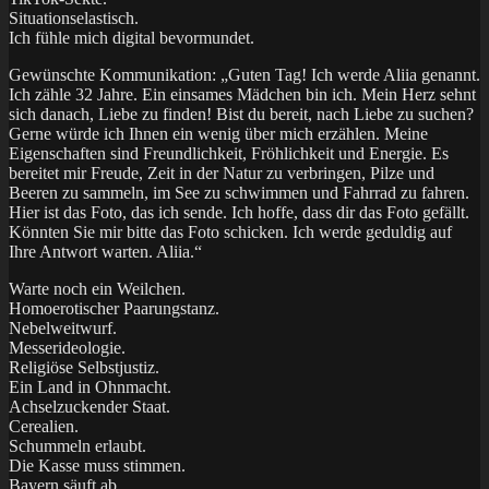
Situationselastisch.
Ich fühle mich digital bevormundet.
Gewünschte Kommunikation: „Guten Tag! Ich werde Aliia genannt.
Ich zähle 32 Jahre. Ein einsames Mädchen bin ich. Mein Herz sehnt
sich danach, Liebe zu finden! Bist du bereit, nach Liebe zu suchen?
Gerne würde ich Ihnen ein wenig über mich erzählen. Meine
Eigenschaften sind Freundlichkeit, Fröhlichkeit und Energie. Es
bereitet mir Freude, Zeit in der Natur zu verbringen, Pilze und
Beeren zu sammeln, im See zu schwimmen und Fahrrad zu fahren.
Hier ist das Foto, das ich sende. Ich hoffe, dass dir das Foto gefällt.
Könnten Sie mir bitte das Foto schicken. Ich werde geduldig auf
Ihre Antwort warten. Aliia.“
Warte noch ein Weilchen.
Homoerotischer Paarungstanz.
Nebelweitwurf.
Messerideologie.
Religiöse Selbstjustiz.
Ein Land in Ohnmacht.
Achselzuckender Staat.
Cerealien.
Schummeln erlaubt.
Die Kasse muss stimmen.
Bayern säuft ab.