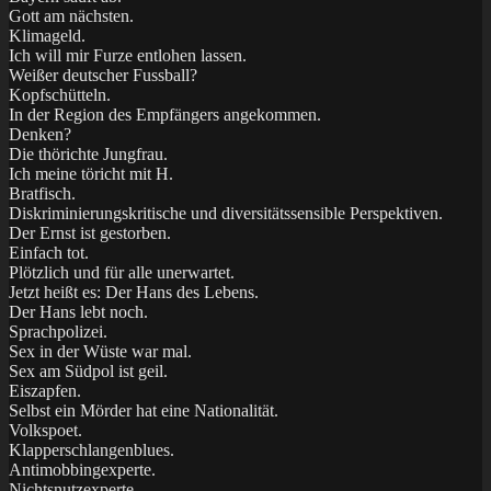
Gott am nächsten.
Klimageld.
Ich will mir Furze entlohen lassen.
Weißer deutscher Fussball?
Kopfschütteln.
In der Region des Empfängers angekommen.
Denken?
Die thörichte Jungfrau.
Ich meine töricht mit H.
Bratfisch.
Diskriminierungskritische und diversitätssensible Perspektiven.
Der Ernst ist gestorben.
Einfach tot.
Plötzlich und für alle unerwartet.
Jetzt heißt es: Der Hans des Lebens.
Der Hans lebt noch.
Sprachpolizei.
Sex in der Wüste war mal.
Sex am Südpol ist geil.
Eiszapfen.
Selbst ein Mörder hat eine Nationalität.
Volkspoet.
Klapperschlangenblues.
Antimobbingexperte.
Nichtsnutzexperte.