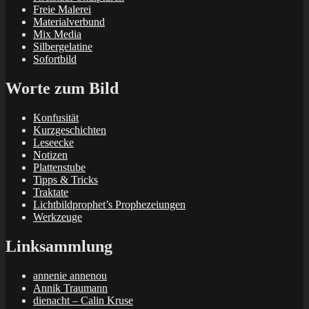
Freie Malerei
Materialverbund
Mix Media
Silbergelatine
Sofortbild
Worte zum Bild
Konfusität
Kurzgeschichten
Leseecke
Notizen
Plattenstube
Tipps & Tricks
Traktate
Lichtbildprophet’s Prophezeiungen
Werkzeuge
Linksammlung
annenie annenou
Annik Traumann
dienacht – Calin Kruse