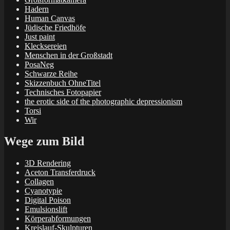
Hadern
Human Canvas
Jüdische Friedhöfe
Just paint
Klecksereien
Menschen in der Großstadt
PosaNeg
Schwarze Reihe
Skizzenbuch OhneTitel
Technisches Fotopapier
the erotic side of the photographic depressionism
Torsi
Wir
Wege zum Bild
3D Rendering
Aceton Transferdruck
Collagen
Cyanotypie
Digital Poison
Emulsionslift
Körperabformungen
Kreislauf-Skulpturen