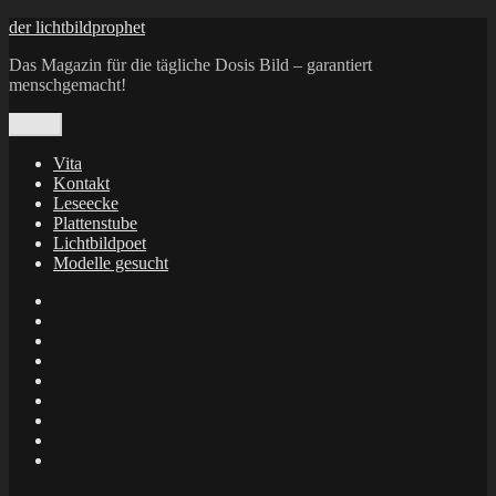
Zum
der lichtbildprophet
Inhalt
Das Magazin für die tägliche Dosis Bild – garantiert
springen
menschgemacht!
Menü
Vita
Kontakt
Leseecke
Plattenstube
Lichtbildpoet
Modelle gesucht
annenie
annenou
Annik
Traumann
dienacht
–
FrameWorks
Calin
Berlin
Lichtbildpoet
Kruse
at
Makkerrony
Instagram
at
Makkerrony
fotocommunity
at
Makkerrony
Instagram
at
Ronald
X
Puhle