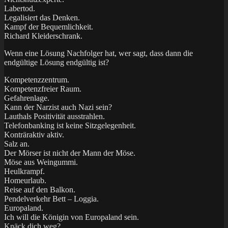
Labertod.
Legalisiert das Denken.
Kampf der Bequemlichkeit.
Richard Kleiderschrank.
Wenn eine Lösung Nachfolger hat, wer sagt, dass dann die
endgültige Lösung endgültig ist?
Kompetenzzentrum.
Kompetenzfreier Raum.
Gefahrenlage.
Kann der Narzist auch Nazi sein?
Lauthals Positivität ausstrahlen.
Telefonbanking ist keine Sitzgelegenheit.
Konträraktiv aktiv.
Salz an.
Der Mörser ist nicht der Mann der Möse.
Möse aus Weingummi.
Heulkrampf.
Homeurlaub.
Reise auf den Balkon.
Pendelverkehr Bett – Loggia.
Europaland.
Ich will die Königin von Europaland sein.
Knäck dich weg?