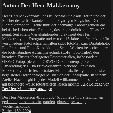
Autor:
Der Herr Makkerrony
Der "Herr Makkerrony", das ist Ronald Puhle aus Berlin und der
Macher des weltbekannten und einzigartigen Magazins "Der
Lichtbildprophet". Heute führt der ehemalige Laboringenieur das
hektische Leben eines Rentners, das er persönlich sein "Phase3"
nennt. Seit einem Vierteljahrhundert praktiziert der Herr
Makkerrony die Fotografie und war ca. 15 Jahre als freier Autor für
verschiedene Fotofachzeitschriften (z.B. fotoMagazin, Dipitalphoto,
FotoPraxis und PhotoKlassik) tätig. Seine Arbeiten bestechen durch
die bodenständige Aufnahmetechnik (LoFi - Fotografie), den
kreativen Einsatz überlagerter Fotomaterialien, insbesondere
ORWO-Fotopapiere und ORWO-Dokumentenpapiere und der
Anwendung des Lith Print-Verfahren. Nebenbei lenkt sich
Makkerrony mit freier, abstrakter Malerei ab, liest gerne und ist ein
begeisterter Hörer analoger Musik von der Schallplatte. In seinem
Atelier Flackerlight ist jedes Modell willkommen, das sich von ihm
auf besondere Weise fotografieren lassen möchte.
Alle Beiträge von
Der Herr Makkerrony anzeigen
Autor
Veröffentlicht
Kategorien
Schla
Der Herr Makkerrony
8. Juni 2024
6. Juni 2024
Kurzgeschichten
am
gedanken
,
muss das sein
,
parolen
,
phrasen
,
schweigt
,
wochenrückblick
Beitragsnavigation
Vorheriger
Zurück
160_2024