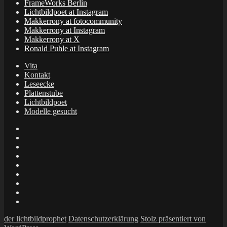
FrameWorks Berlin
Lichtbildpoet at Instagram
Makkerrony at fotocommunity
Makkerrony at Instagram
Makkerrony at X
Ronald Puhle at Instagram
Vita
Kontakt
Leseecke
Plattenstube
Lichtbildpoet
Modelle gesucht
annenie
annenou
Annik
Traumann
dienacht
–
FrameWorks
Calin
Berlin
Lichtbildpoet
Kruse
at
Makkerrony
Instagram
at
Makkerrony
fotocommunity
at
Makkerrony
Instagram
at
Ronald
X
Puhle
der lichtbildprophet
Datenschutzerklärung
Stolz präsentiert von
at