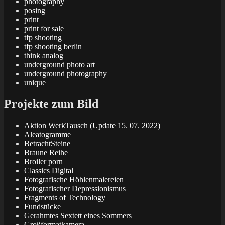
photography
posing
print
print for sale
tfp shooting
tfp shooting berlin
think analog
underground photo art
underground photography
unique
Projekte zum Bild
Aktion WerkTausch (Update 15. 07. 2022)
Aleatogramme
BetrachtSteine
Braune Reihe
Broiler porn
Classics Digital
Fotografische Höhlenmalereien
Fotografischer Depressionismus
Fragments of Technology
Fundstücke
Gerahmtes Sextett eines Sommers
Großformatkamera