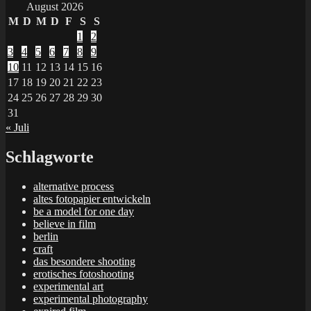
August 2026
M
D
M
D
F
S
S
1
2
3
4
5
6
7
8
9
10
11
12
13
14
15
16
17
18
19
20
21
22
23
24
25
26
27
28
29
30
31
« Juli
Schlagworte
alternative process
altes fotopapier entwickeln
be a model for one day
believe in film
berlin
craft
das besondere shooting
erotisches fotoshooting
experimental art
experimental photography