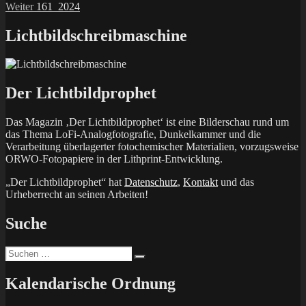
Nächster
Beitrag:
Weiter
161_2024
Beitrag:
Lichtbildschreibmaschine
Der Lichtbildprophet
Das Magazin ‚Der Lichtbildprophet‘ ist eine Bilderschau rund um
das Thema LoFi-Analogfotografie, Dunkelkammer und die
Verarbeitung überlagerter fotochemischer Materialien, vorzugsweise
ORWO-Fotopapiere in der Lithprint-Entwicklung.
„Der Lichtbildprophet“ hat
Datenschutz
,
Kontakt
und das
Urheberrecht an seinen Arbeiten!
Suche
Suchen
Suchen
nach:
Kalendarische Ordnung