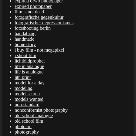
expired orwo photopaper
expired photopaper
film is not dead
fotografische gegenkultur
fotografischer depressionismus
fotoshooting berlin
handabzug
handmade
home story
i buy film - not megapixel
i shoot film
lichtbildprophet
life in analogue
life is analogue
lith print
model for a day
modeling
model search
models wanted
non-standard
nonconformist photography
old school analogue
old school film
photo art
photography