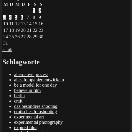
M
D
M
D
F
S
S
1
2
3
4
5
6
7
8
9
10
11
12
13
14
15
16
17
18
19
20
21
22
23
24
25
26
27
28
29
30
31
« Juli
Schlagworte
alternative process
altes fotopapier entwickeln
be a model for one day
believe in film
berlin
craft
das besondere shooting
erotisches fotoshooting
experimental art
experimental photography
expired film