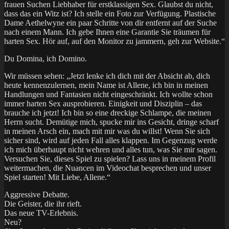
frauen Suchen Liebhaber für erstklassigen Sex. Glaubst du nicht,
dass das ein Witz ist? Ich stelle ein Foto zur Verfügung. Plastische
Dame Aethelwyne ein paar Schritte von dir entfernt auf der Suche
nach einem Mann. Ich gebe Ihnen eine Garantie Sie träumen für
harten Sex. Hör auf, auf den Monitor zu jammern, geh zur Website.“
Du Domina, ich Domino.
Wir müssen sehen: „Jetzt lenke ich dich mit der Absicht ab, dich
heute kennenzulernen, mein Name ist Allene, ich bin in meinen
Handlungen und Fantasien nicht eingeschränkt. Ich wollte schon
immer harten Sex ausprobieren. Einigkeit und Disziplin – das
brauche ich jetzt! Ich bin so eine dreckige Schlampe, die meinen
Herrn sucht. Demütige mich, spucke mir ins Gesicht, dringe scharf
in meinen Arsch ein, mach mit mir was du willst! Wenn Sie sich
sicher sind, wird auf jeden Fall alles klappen. Im Gegenzug werde
ich mich überhaupt nicht wehren und alles tun, was Sie mir sagen.
Versuchen Sie, dieses Spiel zu spielen? Lass uns in meinem Profil
weitermachen, die Nuancen im Videochat besprechen und unser
Spiel starten! Mit Liebe, Allene.“
Aggressive Debatte.
Die Geister, die ihr rieft.
Das neue TV-Erlebnis.
Neu?