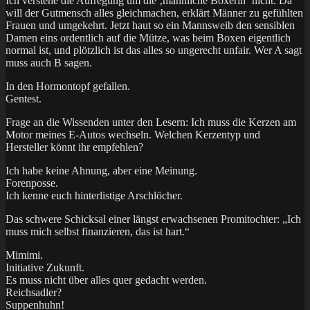
Ich verstehe die Aufregung um die ‚männliche Boxerin‘ nicht. Da
will der Gutmensch alles gleichmachen, erklärt Männer zu gefühlten
Frauen und umgekehrt. Jetzt haut so ein Mannsweib den sensiblen
Damen eins ordentlich auf die Mütze, was beim Boxen eigentlich
normal ist, und plötzlich ist das alles so ungerecht unfair. Wer A sagt
muss auch B sagen.
In den Hormontopf gefallen.
Gentest.
Frage an die Wissenden unter den Lesern: Ich muss die Kerzen am
Motor meines E-Autos wechseln. Welchen Kerzentyp und
Hersteller könnt ihr empfehlen?
Ich habe keine Ahnung, aber eine Meinung.
Forenposse.
Ich kenne euch hinterlistige Arschlöcher.
Das schwere Schicksal einer längst erwachsenen Promitochter: „Ich
muss mich selbst finanzieren, das ist hart.“
Mimimi.
Initiative Zukunft.
Es muss nicht über alles quer gedacht werden.
Reichsadler?
Suppenhuhn!