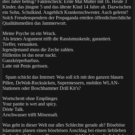
drei Jahre betrug? Faktencheck: Erste Mal Mutter mit 16. Heute 3
Kinder, das jüngste 5 und das älteste Kind 14 Jahre alt. Dazwischen
ein Sohn, Schulkind. Angeblich Krankenschwester. Auch gelernt?
Solch Freudenspendern der Propaganda erteilen öffentlichrechtliche
Qualitätsmedien das Jammerwort.
Meine Psyche ist ein Wrack.
Als letztes Argument trifft die Rassismuskeule, garantiert.
Treffer, versunken.
Irgendjemand muss die Zeche zahlen.
Hüllenlos ist das neue nackt.
Ganzkörperbarfuss.
Latte mit Penis gerissen.
Spam schickt das Internet: Was soll ich mit den ganzen blauen
Pillen, DeWalt-Rucksäcken, Supermessern, mobilen WLAN-
Stationen oder Boschhammer Drill Kit’s?
Wortschrott ohne Empfänger.
Your pantie is wet and spicy.
Dörte Talk.
Arschwasser trifft Mösensaft.
Was geht in dieser Welt nur alles Schlechte gerade ab? Böseböse
Islamisten planen einen bösebösen Anschlag bei einem lieblieben