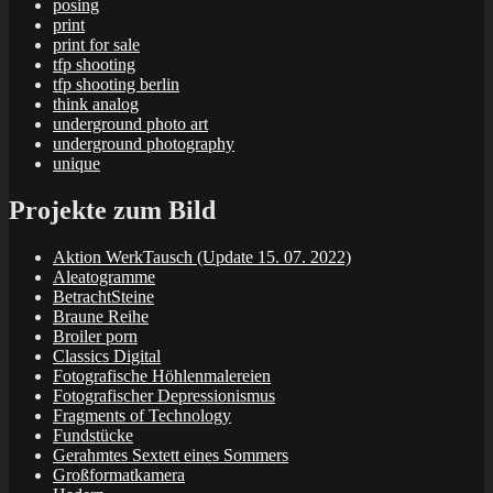
posing
print
print for sale
tfp shooting
tfp shooting berlin
think analog
underground photo art
underground photography
unique
Projekte zum Bild
Aktion WerkTausch (Update 15. 07. 2022)
Aleatogramme
BetrachtSteine
Braune Reihe
Broiler porn
Classics Digital
Fotografische Höhlenmalereien
Fotografischer Depressionismus
Fragments of Technology
Fundstücke
Gerahmtes Sextett eines Sommers
Großformatkamera