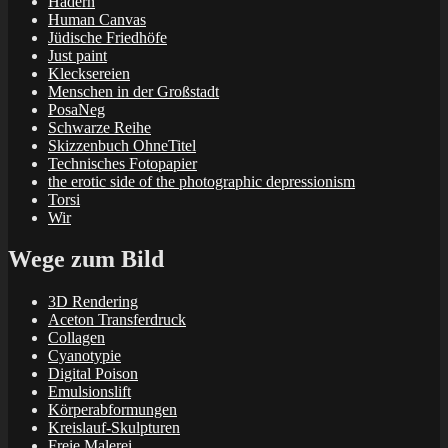
Hadern
Human Canvas
Jüdische Friedhöfe
Just paint
Klecksereien
Menschen in der Großstadt
PosaNeg
Schwarze Reihe
Skizzenbuch OhneTitel
Technisches Fotopapier
the erotic side of the photographic depressionism
Torsi
Wir
Wege zum Bild
3D Rendering
Aceton Transferdruck
Collagen
Cyanotypie
Digital Poison
Emulsionslift
Körperabformungen
Kreislauf-Skulpturen
Freie Malerei