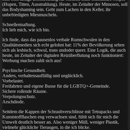
(Hupen, Titten, Ausstrahlung). Heute, im Zeitalter der Mimosen, soll
das Bodyshaming sein. Geht zum Lachen in den Keller, ihr
unbefriedigten Miesmuscheln.
Schnellentsaftung.
Ich lieb mich, wie ich bin.
Ich finde, dass das pausenlos verbale Rumschwulen in den
Qualitätsmedien sich echt gelohnt hat: 11% der Bevölkerung sehen
sich als lesbisch, schwul, trans undoder queer. Eine Logik, die auch
heute, im Zeitalter der digitalen Reizüberflutung noch funktioniert:
Werbung machen zahlt sich aus!
Psychische Gesundheit.
Anders, verhaltensauffällig und unglücklich.
Vorbelastet.
Freifahrten und eigene Busse für die LGBTQ+-Gemeinde.
Sichere rollende Räume.
Verpolungsschutz.
Arschdiode.
Seitdem die Kappen der Schraubverschlüsse mit Tetrapacks und
Kunststoffflaschen eng verwachsen sind, fühlt sich für mich die
Umwelt deutlich besser an. Also weniger Müll, weniger Plastik,
vielmehr glückliche Tieraugen, in die ich blicke.