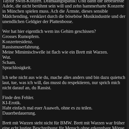
Taylor Swift-Konzert. Dramaangstpanik! Und dann die liebeliebste
Adele, die nicht berühmt sein will und zehn hammerharte Konzerte
in München spielen muss. Ach die Ärmste, dieses sensible
Mädchending, versklavt durch die böseböse Musikindustrie und der
unendlichen Geldgier der Plattenbosse.
Wer hat hier eigentlich wem ins Gehirn geschissen?
Grosses Rumopfern.
Konzertresidenz.
Rassismuserfahrung.
Meine Mimimischwelle ist flach wie ein Brett mit Warzen.
Wut.
Scham.
Sprachlosigkeit.
Ich sehe nicht aus wie du, mache alles anders und bin dazu quietsch
laut, tue, was ich will, das musst du respektieren, nur sprich mich
nicht darauf an, du Rassist.
Finde den Fehler.
KI-Erotik.
Habt einfach mal euer Auaweh, ohne es zu teilen.
Dauerbedauerung.
Brett mit Warzen steht nicht für BMW. Brett mit Warzen war früher
eine echt lustige Beschreibung für Mensch ohne erkennbare Möpse