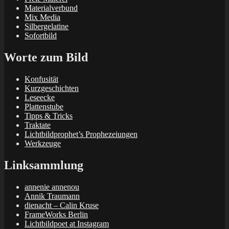
Materialverbund
Mix Media
Silbergelatine
Sofortbild
Worte zum Bild
Konfusität
Kurzgeschichten
Leseecke
Plattenstube
Tipps & Tricks
Traktate
Lichtbildprophet’s Prophezeiungen
Werkzeuge
Linksammlung
annenie annenou
Annik Traumann
dienacht – Calin Kruse
FrameWorks Berlin
Lichtbildpoet at Instagram