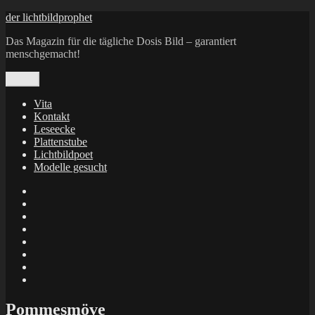
Zum
der lichtbildprophet
Inhalt
Das Magazin für die tägliche Dosis Bild – garantiert
springen
menschgemacht!
Menü
Vita
Kontakt
Leseecke
Plattenstube
Lichtbildpoet
Modelle gesucht
annenie
annenou
Annik
Traumann
dienacht
–
FrameWorks
Calin
Berlin
Lichtbildpoet
Kruse
at
Makkerrony
Instagram
at
Makkerrony
fotocommunity
at
Makkerrony
Instagram
at
X
Pommesmöve