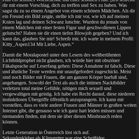
dir mit einem Vorschlag, dich zu treffen und Sex zu haben. Was
sagst du zu so einem Angebot von einem schönen Mädchen. Als dir
ein Freund ein Bild zeigte, stellte ich mir vor, wie ich auf meinen
Knien lag und deinen Schwanz lutschte. Wurdest du jemals von
einem Mädchen mit einer festen Figur und geschwollenen Lippen
gelutscht? Haben sie dir einen tiefen Blowjob gegeben? Und ich
kann das, glauben Sie mir! Schreib mir, ich warte in meinem Profil:
Kitty_Aspen134 Mit Liebe, Aspen.“
Damit die Moralapostel unter den Lesern des weltberühmten
Lichtbildprophet nicht glauben, ich würde hier mit obszöner
Fäkalsprache auf Leserfang gehen: Diese Annahme ist falsch. Diese
und ähnliche Texte werden mir unaufgefordert zugeschickt. Meist
sind noch Bilder mit Frauen, die am ganzen Körper barfuß sind,
angehangen. Sowohl der Text als auch die intimen Nacktbilder
verletzen total meine Gefühle, nötigen mich sexuell und
vergewaltigen mit geistig. Ich habe ein Recht darauf, diese niederen
instinktlosen Übergriffe öffentlich anzuprangern. Ich kann mir
vorstellen, dass es viele andere Frauen und Männer in großen weiten
Internet gibt, die genauso wie ich ganz hart leiden müssen und
niemanden finden, mit dem sie über diesen Missbrauch reden
können.
Letzte Generation in Österreich löst sich auf.
Sekundenkleber als Klimaretter war eine Scheißidee.