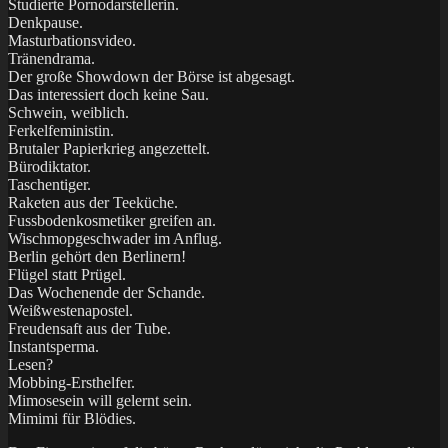
Studierte Pornodarstellerin.
Denkpause.
Masturbationsvideo.
Tränendrama.
Der große Showdown der Börse ist abgesagt.
Das interessiert doch keine Sau.
Schwein, weiblich.
Ferkelfeministin.
Brutaler Papierkrieg angezettelt.
Bürodiktator.
Taschentiger.
Raketen aus der Teeküche.
Fussbodenkosmetiker greifen an.
Wischmopgeschwader im Anflug.
Berlin gehört den Berlinern!
Flügel statt Prügel.
Das Wochenende der Schande.
Weißwestenapostel.
Freudensaft aus der Tube.
Instantsperma.
Lesen?
Mobbing-Ersthelfer.
Mimosesein will gelernt sein.
Mimimi für Blödies.