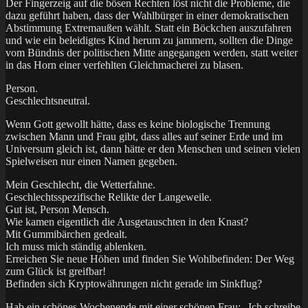
Der Fingerzeig auf die bösen Rechten löst nicht die Probleme, die
dazu geführt haben, dass der Wahlbürger in einer demokratischen
Abstimmung Extremaußen wählt. Statt ein Böckchen auszufahren
und wie ein beleidigtes Kind herum zu jammern, sollten die Dinge
vom Bündnis der politischen Mitte angegangen werden, statt weiter
in das Horn einer verfehlten Gleichmacherei zu blasen.
Person.
Geschlechtsneutral.
Wenn Gott gewollt hätte, dass es keine biologische Trennung
zwischen Mann und Frau gibt, dass alles auf seiner Erde und im
Universum gleich ist, dann hätte er den Menschen und seinen vielen
Spielweisen nur einen Namen gegeben.
Mein Geschlecht, die Wetterfahne.
Geschlechtsspezifische Relikte der Langeweile.
Gut ist, Person Mensch.
Wie kamen eigentlich die Ausgetauschten in den Knast?
Mit Gummibärchen gedealt.
Ich muss mich ständig ablenken.
Erreichen Sie neue Höhen und finden Sie Wohlbefinden: Der Weg
zum Glück ist greifbar!
Befinden sich Kryptowährungen nicht gerade im Sinkflug?
Hab ein schönes Wochenende mit einer schönen Frau: „Ich schreibe