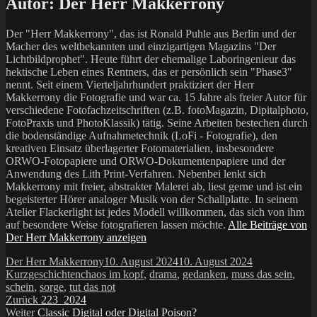
Autor:
Der Herr Makkerrony
Der "Herr Makkerrony", das ist Ronald Puhle aus Berlin und der
Macher des weltbekannten und einzigartigen Magazins "Der
Lichtbildprophet". Heute führt der ehemalige Laboringenieur das
hektische Leben eines Rentners, das er persönlich sein "Phase3"
nennt. Seit einem Vierteljahrhundert praktiziert der Herr
Makkerrony die Fotografie und war ca. 15 Jahre als freier Autor für
verschiedene Fotofachzeitschriften (z.B. fotoMagazin, Dipitalphoto,
FotoPraxis und PhotoKlassik) tätig. Seine Arbeiten bestechen durch
die bodenständige Aufnahmetechnik (LoFi - Fotografie), den
kreativen Einsatz überlagerter Fotomaterialien, insbesondere
ORWO-Fotopapiere und ORWO-Dokumentenpapiere und der
Anwendung des Lith Print-Verfahren. Nebenbei lenkt sich
Makkerrony mit freier, abstrakter Malerei ab, liest gerne und ist ein
begeisterter Hörer analoger Musik von der Schallplatte. In seinem
Atelier Flackerlight ist jedes Modell willkommen, das sich von ihm
auf besondere Weise fotografieren lassen möchte.
Alle Beiträge von
Der Herr Makkerrony anzeigen
Autor
Veröffentlicht
Kategorien
Der Herr Makkerrony
10. August 2024
10. August 2024
Schlagwörter
am
Kurzgeschichten
chaos im kopf
,
drama
,
gedanken
,
muss das sein
,
schein
,
sorge
,
tut das not
Beitragsnavigation
Vorheriger
Zurück
223_2024
Nächster
Beitrag:
Weiter
Classic Digital oder Digital Poison?