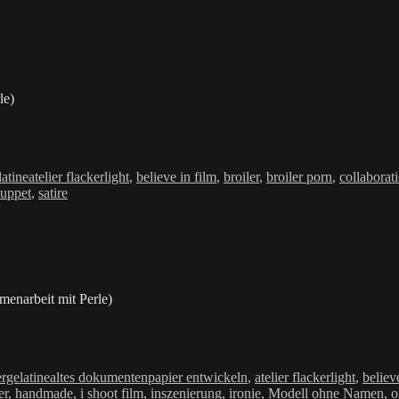
le)
Schlagwörter
latine
atelier flackerlight
,
believe in film
,
broiler
,
broiler porn
,
collaborat
uppet
,
satire
menarbeit mit Perle)
Schlagwörter
ergelatine
altes dokumentenpapier entwickeln
,
atelier flackerlight
,
believ
er
,
handmade
,
i shoot film
,
inszenierung
,
ironie
,
Modell ohne Namen
,
o