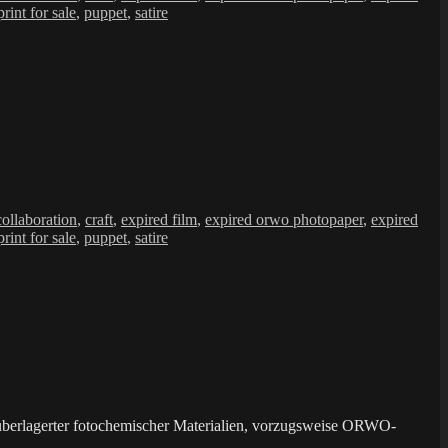
print for sale
,
puppet
,
satire
collaboration
,
craft
,
expired film
,
expired orwo photopaper
,
expired
print for sale
,
puppet
,
satire
überlagerter fotochemischer Materialien, vorzugsweise ORWO-