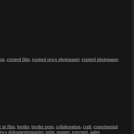
ion
,
expired film
,
expired orwo photopaper
,
expired photopaper
,
e in film
,
broiler
,
broiler porn
,
collaboration
,
craft
,
experimental
rwo dokumentenpapier
,
print
,
puppet
,
ronymol
,
satire