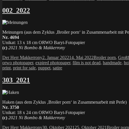
002_2022
Meinungen (aus dem Zyklus ‚Broiler porn‘ in Zusammenarbeit mit Pe
Nr. 4694
Unikat: 13 x 18 cm ORWO Baryt-Fotopapier
(c)
2021 Ni Bombo & Makkerrony
Autor
Veröffentlicht
Kategorien
Der Herr Makkerrony
2. Januar 2022
14. Mai 2022
Broiler porn
,
Großf
am
orwo photopaper
,
expired photopaper
,
film is not dead
,
handmade
,
ho
print
,
print for sale
,
puppet
,
satire
303_2021
Haken (aus dem Zyklus ‚Broiler porn‘ in Zusammenarbeit mit Perle)
Nr. 3750
Unikat: 18 x 24 cm ORWO Baryt-Fotopapier
(c)
2021 Ni Bombo & Makkerrony
Autor
Veröffentlicht
Kategorien
Der Herr Makkerrony
30. Oktober 2021
25. Oktober 2021
Broiler porn