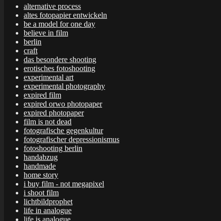
alternative process
altes fotopapier entwickeln
be a model for one day
believe in film
berlin
craft
das besondere shooting
erotisches fotoshooting
experimental art
experimental photography
expired film
expired orwo photopaper
expired photopaper
film is not dead
fotografische gegenkultur
fotografischer depressionismus
fotoshooting berlin
handabzug
handmade
home story
i buy film - not megapixel
i shoot film
lichtbildprophet
life in analogue
life is analogue