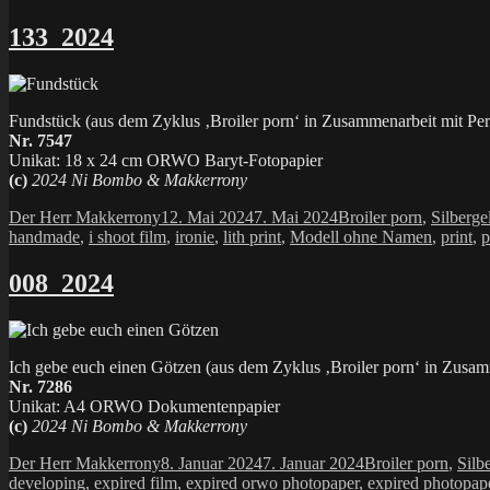
133_2024
Fundstück (aus dem Zyklus ‚Broiler porn‘ in Zusammenarbeit mit Per
Nr. 7547
Unikat: 18 x 24 cm ORWO Baryt-Fotopapier
(c)
2024 Ni Bombo & Makkerrony
Autor
Veröffentlicht
Kategorien
Der Herr Makkerrony
12. Mai 2024
7. Mai 2024
Broiler porn
,
Silberge
am
handmade
,
i shoot film
,
ironie
,
lith print
,
Modell ohne Namen
,
print
,
p
008_2024
Ich gebe euch einen Götzen (aus dem Zyklus ‚Broiler porn‘ in Zusam
Nr. 7286
Unikat: A4 ORWO Dokumentenpapier
(c)
2024 Ni Bombo & Makkerrony
Autor
Veröffentlicht
Kategorien
Der Herr Makkerrony
8. Januar 2024
7. Januar 2024
Broiler porn
,
Silb
am
developing
,
expired film
,
expired orwo photopaper
,
expired photopap