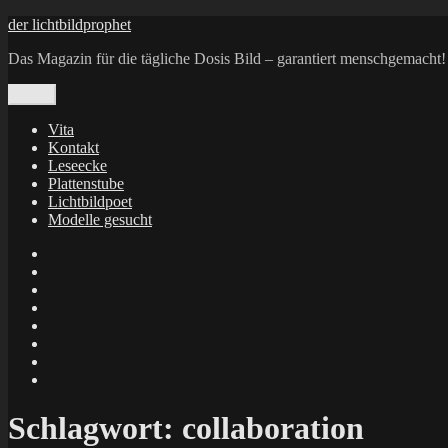
Zum
der lichtbildprophet
Inhalt
Das Magazin für die tägliche Dosis Bild – garantiert menschgemacht!
springen
Menü
Vita
Kontakt
Leseecke
Plattenstube
Lichtbildpoet
Modelle gesucht
annenie
annenou
Annik
Traumann
dienacht
–
FrameWorks
Calin
Berlin
Lichtbildpoet
Kruse
at
Makkerrony
Instagram
at
Makkerrony
fotocommunity
at
Makkerrony
Instagram
at
X
Schlagwort:
collaboration