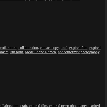
broiler porn
,
collaboration
,
contact copy
,
craft
,
expired film
,
expired
camera
,
lith print
,
Modell ohne Namen
,
nonconformist photography
,
collaboration
,
craft
,
expired film
,
expired orwo photopaper
,
expired