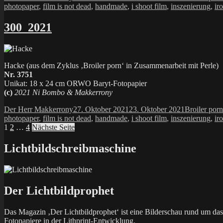
am
photopaper
,
film is not dead
,
handmade
,
i shoot film
,
inszenierung
,
ir
300_2021
Hacke (aus dem Zyklus ‚Broiler porn‘ in Zusammenarbeit mit Perle)
Nr. 3751
Unikat: 18 x 24 cm ORWO Baryt-Fotopapier
(c)
2021 Ni Bombo & Makkerrony
Autor
Veröffentlicht
Kategorien
Der Herr Makkerrony
27. Oktober 2021
23. Oktober 2021
Broiler porn
am
photopaper
,
film is not dead
,
handmade
,
i shoot film
,
inszenierung
,
ir
Seitennummerierung
Seite
Seite
Seite
1
2
…
4
Nächste Seite
der
Lichtbildschreibmaschine
Beiträge
Der Lichtbildprophet
Das Magazin ‚Der Lichtbildprophet‘ ist eine Bilderschau rund um d
Fotopapiere in der Lithprint-Entwicklung.