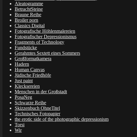
Aleatogramme
BetrachtSteine
Braune Reihe
Broiler porn
Classics Digital
Fotografische Höhlenmalereien
Fotografischer Depressionismus
Fragments of Technology
Fundstücke
Gerahmtes Sextett eines Sommers
Großformatkamera
Hadern
Human Canvas
Jüdische Friedhöfe
Just paint
Klecksereien
Menschen in der Großstadt
PosaNeg
Schwarze Reihe
Skizzenbuch OhneTitel
Technisches Fotopapier
the erotic side of the photographic depressionism
Torsi
Wir