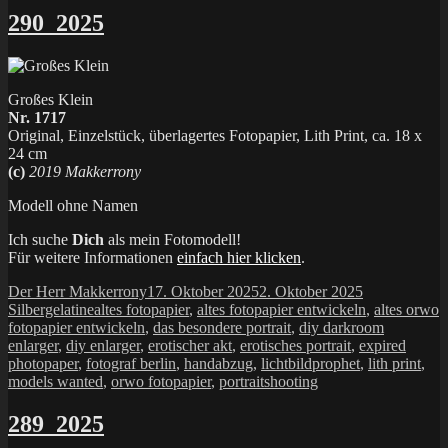
290_2025
Großes Klein
Nr. 1717
Original, Einzelstück, überlagertes Fotopapier, Lith Print, ca. 18 x
24 cm
(c)
2019 Makkerrony
Modell ohne Namen
Ich suche
Dich
als mein Fotomodell!
Für weitere Informationen
einfach hier klicken
.
Autor
Veröffentlicht
Kategorien
Der Herr Makkerrony
17. Oktober 2025
2. Oktober 2025
Schlagwörter
am
Silbergelatine
altes fotopapier
,
altes fotopapier entwickeln
,
altes orwo
fotopapier entwickeln
,
das besondere portrait
,
diy darkroom
enlarger
,
diy enlarger
,
erotischer akt
,
erotisches portrait
,
expired
photopaper
,
fotograf berlin
,
handabzug
,
lichtbildprophet
,
lith print
,
models wanted
,
orwo fotopapier
,
portraitshooting
289_2025