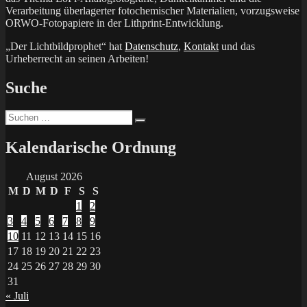
Verarbeitung überlagerter fotochemischer Materialien, vorzugsweise
ORWO-Fotopapiere in der Lithprint-Entwicklung.
„Der Lichtbildprophet“ hat
Datenschutz
,
Kontakt
und das
Urheberrecht an seinen Arbeiten!
Suche
Suchen
Suchen
nach:
Kalendarische Ordnung
August 2026
M
D
M
D
F
S
S
1
2
3
4
5
6
7
8
9
10
11
12
13
14
15
16
17
18
19
20
21
22
23
24
25
26
27
28
29
30
31
« Juli