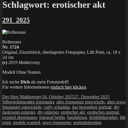
at
Schlagwort:
erotischer akt
Instagram
291_2025
Reihenaus
Nr. 1724
Original, Einzelstück, überlagertes Fotopapier, Lith Print, ca. 18 x
24 cm
(c)
2019 Makkerrony
Modell Ohne Namen
Ich suche
Dich
als mein Fotomodell!
Für weitere Informationen
einfach hier klicken
.
Autor
Veröffentlicht
Kategorie
Der Herr Makkerrony
18. Oktober 2025
27. Dezember 2025
Schlagwörter
am
Silbergelatine
altes fotopapier
,
altes fotopapier entwickeln
,
altes orwo
fotopapier entwickeln
,
curly schaddai
,
das besondere portrait
,
diy
darkroom enlarger
,
diy enlarger
,
erotischer akt
,
erotisches portrait
,
expired photopaper
,
fotograf berlin
,
handabzug
,
lichtbildprophet
,
lith
print
,
models wanted
,
orwo fotopapier
,
portraitshooting