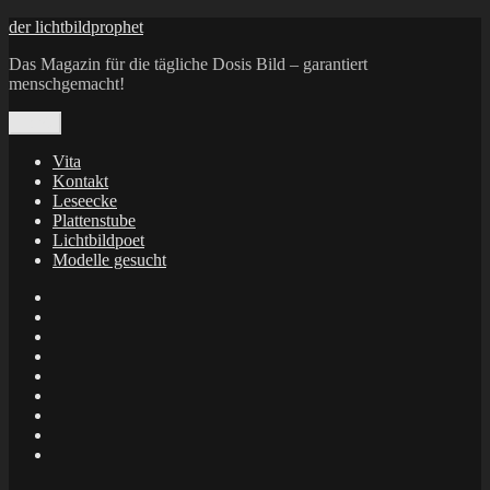
Zum
der lichtbildprophet
Inhalt
Das Magazin für die tägliche Dosis Bild – garantiert
springen
menschgemacht!
Menü
Vita
Kontakt
Leseecke
Plattenstube
Lichtbildpoet
Modelle gesucht
annenie
annenou
Annik
Traumann
dienacht
–
FrameWorks
Calin
Berlin
Lichtbildpoet
Kruse
at
Makkerrony
Instagram
at
Makkerrony
fotocommunity
at
Makkerrony
Instagram
at
Ronald
X
Puhle