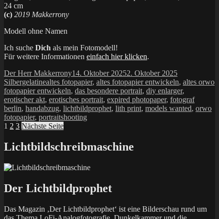
24 cm
(c)
2019 Makkerrony
Modell ohne Namen
Ich suche
Dich
als mein Fotomodell!
Für weitere Informationen
einfach hier klicken
.
Autor
Veröffentlicht
Kategorien
Der Herr Makkerrony
14. Oktober 2025
2. Oktober 2025
Schlagwörter
am
Silbergelatine
altes fotopapier
,
altes fotopapier entwickeln
,
altes orwo
fotopapier entwickeln
,
das besondere portrait
,
diy enlarger
,
erotischer akt
,
erotisches portrait
,
expired photopaper
,
fotograf
berlin
,
handabzug
,
lichtbildprophet
,
lith print
,
models wanted
,
orwo
fotopapier
,
portraitshooting
Seitennummerierung
Seite
Seite
Seite
1
2
3
Nächste Seite
der
Lichtbildschreibmaschine
Beiträge
Der Lichtbildprophet
Das Magazin ‚Der Lichtbildprophet‘ ist eine Bilderschau rund um
das Thema LoFi-Analogfotografie, Dunkelkammer und die