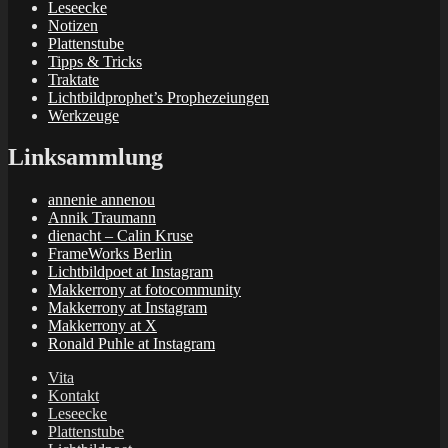
Leseecke
Notizen
Plattenstube
Tipps & Tricks
Traktate
Lichtbildprophet’s Prophezeiungen
Werkzeuge
Linksammlung
annenie annenou
Annik Traumann
dienacht – Calin Kruse
FrameWorks Berlin
Lichtbildpoet at Instagram
Makkerrony at fotocommunity
Makkerrony at Instagram
Makkerrony at X
Ronald Puhle at Instagram
Vita
Kontakt
Leseecke
Plattenstube