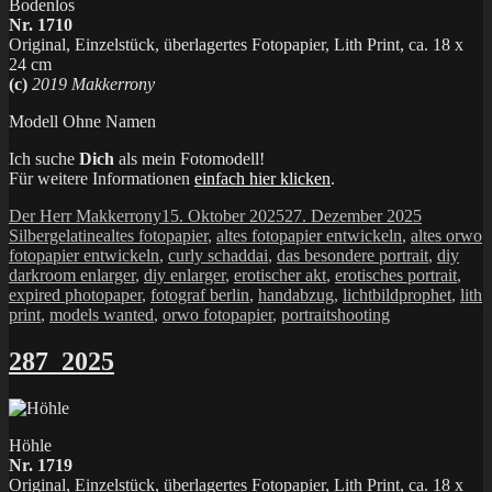
Bodenlos
Nr. 1710
Original, Einzelstück, überlagertes Fotopapier, Lith Print, ca. 18 x
24 cm
(c)
2019 Makkerrony
Modell Ohne Namen
Ich suche
Dich
als mein Fotomodell!
Für weitere Informationen
einfach hier klicken
.
Autor
Veröffentlicht
Kategorie
Der Herr Makkerrony
15. Oktober 2025
27. Dezember 2025
Schlagwörter
am
Silbergelatine
altes fotopapier
,
altes fotopapier entwickeln
,
altes orwo
fotopapier entwickeln
,
curly schaddai
,
das besondere portrait
,
diy
darkroom enlarger
,
diy enlarger
,
erotischer akt
,
erotisches portrait
,
expired photopaper
,
fotograf berlin
,
handabzug
,
lichtbildprophet
,
lith
print
,
models wanted
,
orwo fotopapier
,
portraitshooting
287_2025
Höhle
Nr. 1719
Original, Einzelstück, überlagertes Fotopapier, Lith Print, ca. 18 x