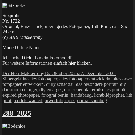
Sitzprobe
Nr. 1722
Original, Einzelstück, überlagertes Fotopapier, Lith Print, ca. 18 x
24 cm
(c)
2019 Makkerrony
Modell Ohne Namen
Ich suche
Dich
als mein Fotomodell!
Für weitere Informationen
einfach hier klicken
.
Autor
Veröffentlicht
Kategorie
Der Herr Makkerrony
16. Oktober 2025
27. Dezember 2025
Schlagwörter
am
Silbergelatine
altes fotopapier
,
altes fotopapier entwickeln
,
altes orwo
fotopapier entwickeln
,
curly schaddai
,
das besondere portrait
,
diy
darkroom enlarger
,
diy enlarger
,
erotischer akt
,
erotisches portrait
,
expired photopaper
,
fotograf berlin
,
handabzug
,
lichtbildprophet
,
lith
print
,
models wanted
,
orwo fotopapier
,
portraitshooting
288_2025