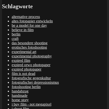
Schlagworte
alternative process
altes fotopapier entwickeln
be a model for one day
believe in film
berlin
craft
das besondere shooting
erotisches fotoshooting
experimental art
experimental photography
expired film
expired orwo photopaper
expired photopaper
film is not dead
fotografische gegenkultur
fotografischer depressionismus
fotoshooting berlin
handabzug
handmade
home story
i buy film - not megapixel
i shoot film