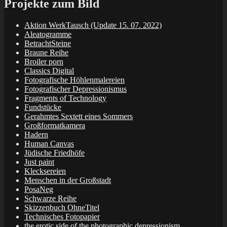
Projekte zum Bild
Aktion WerkTausch (Update 15. 07. 2022)
Aleatogramme
BetrachtSteine
Braune Reihe
Broiler porn
Classics Digital
Fotografische Höhlenmalereien
Fotografischer Depressionismus
Fragments of Technology
Fundstücke
Gerahmtes Sextett eines Sommers
Großformatkamera
Hadern
Human Canvas
Jüdische Friedhöfe
Just paint
Klecksereien
Menschen in der Großstadt
PosaNeg
Schwarze Reihe
Skizzenbuch OhneTitel
Technisches Fotopapier
the erotic side of the photographic depressionism