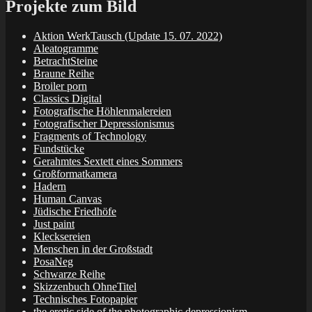
Projekte zum Bild
Aktion WerkTausch (Update 15. 07. 2022)
Aleatogramme
BetrachtSteine
Braune Reihe
Broiler porn
Classics Digital
Fotografische Höhlenmalereien
Fotografischer Depressionismus
Fragments of Technology
Fundstücke
Gerahmtes Sextett eines Sommers
Großformatkamera
Hadern
Human Canvas
Jüdische Friedhöfe
Just paint
Klecksereien
Menschen in der Großstadt
PosaNeg
Schwarze Reihe
Skizzenbuch OhneTitel
Technisches Fotopapier
the erotic side of the photographic depressionism