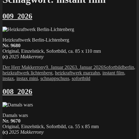
009_2026
Heizkraftwerk Berlin-Lichtenberg
Nr. 9680
Original, Einzelstück, Sofortbild, ca. 85 x 110 mm
(c)
2025 Makkerrony
Autor
Veröffentlicht
Kategorien
Schlagw
Der Herr Makkerrony
9. Januar 2026
3. Januar 2026
Sofortbild
berlin
,
am
heizkraftwerk lichtenberg
,
heizkraftwerk marzahn
,
instant film
,
instax
,
instax mini
,
schnappschuss
,
sofortbild
008_2026
Damals wars
Nr. 9670
Original, Einzelstück, Sofortbild, ca. 55 x 85 mm
(c)
2025 Makkerrony