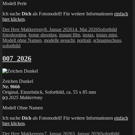
Modell Perle
Ich suche
Dich
als Fotomodell! Für weitere Informationen
einfach
hier klicken
.
Autor
Veröffentlicht
Kategorien
Schlagwö
Der Herr Makkerrony
8. Januar 2026
14. Mai 2026
Sofortbild
am
fotoshooting
,
home shooting
,
instant film
,
instax
,
instax mini
,
Modell ohne Namen
,
modelle gesucht
,
portrait
,
schnappschuss
,
sofortbild
007_2026
Zeichen Dunkel
Nr. 9666
Original, Einzelstück, Sofortbild, ca. 55 x 85 mm
(c)
2025 Makkerrony
Modell Ohne Namen
Ich suche
Dich
als Fotomodell! Für weitere Informationen
einfach
hier klicken
.
Autor
Veröffentlicht
Kategorien
Schlagw
Der Herr Makkerrony
7. Januar 2026
3. Januar 2026
Sofortbild