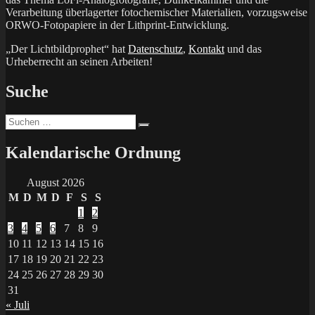
Verarbeitung überlagerter fotochemischer Materialien, vorzugsweise
ORWO-Fotopapiere in der Lithprint-Entwicklung.
„Der Lichtbildprophet“ hat
Datenschutz
,
Kontakt
und das
Urheberrecht an seinen Arbeiten!
Suche
Suchen
Suchen
nach:
Kalendarische Ordnung
August 2026
M
D
M
D
F
S
S
1
2
3
4
5
6
7
8
9
10
11
12
13
14
15
16
17
18
19
20
21
22
23
24
25
26
27
28
29
30
31
« Juli