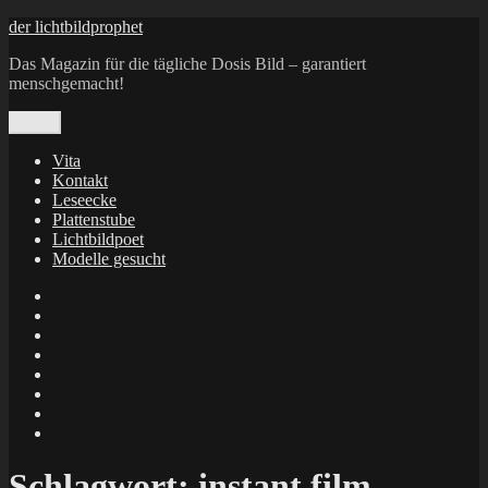
Zum
der lichtbildprophet
Inhalt
Das Magazin für die tägliche Dosis Bild – garantiert
springen
menschgemacht!
Menü
Vita
Kontakt
Leseecke
Plattenstube
Lichtbildpoet
Modelle gesucht
annenie
annenou
Annik
Traumann
dienacht
–
FrameWorks
Calin
Berlin
Lichtbildpoet
Kruse
at
Makkerrony
Instagram
at
Makkerrony
fotocommunity
at
Makkerrony
Instagram
at
X
Schlagwort:
instant film