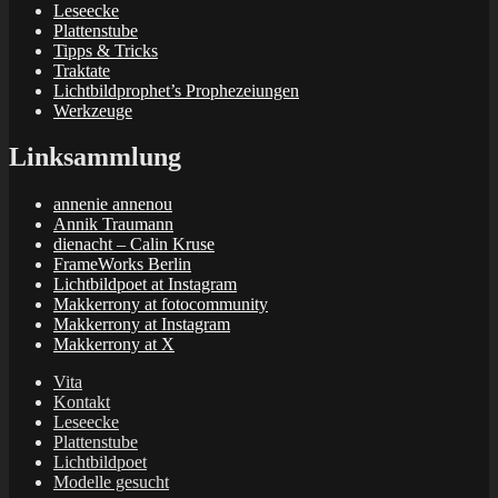
Leseecke
Plattenstube
Tipps & Tricks
Traktate
Lichtbildprophet’s Prophezeiungen
Werkzeuge
Linksammlung
annenie annenou
Annik Traumann
dienacht – Calin Kruse
FrameWorks Berlin
Lichtbildpoet at Instagram
Makkerrony at fotocommunity
Makkerrony at Instagram
Makkerrony at X
Vita
Kontakt
Leseecke
Plattenstube
Lichtbildpoet
Modelle gesucht