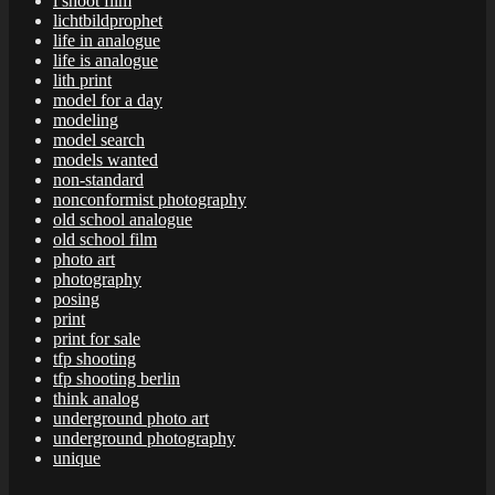
i shoot film
lichtbildprophet
life in analogue
life is analogue
lith print
model for a day
modeling
model search
models wanted
non-standard
nonconformist photography
old school analogue
old school film
photo art
photography
posing
print
print for sale
tfp shooting
tfp shooting berlin
think analog
underground photo art
underground photography
unique