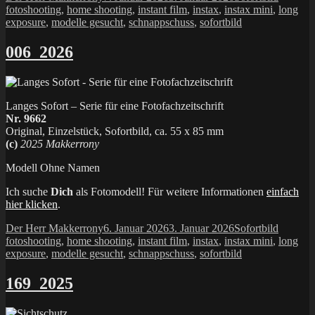
am
fotoshooting
,
home shooting
,
instant film
,
instax
,
instax mini
,
long
exposure
,
modelle gesucht
,
schnappschuss
,
sofortbild
006_2026
Langes Sofort – Serie für eine Fotofachzeitschrift
Nr. 9662
Original, Einzelstück, Sofortbild, ca. 55 x 85 mm
(c)
2025 Makkerrony
Modell Ohne Namen
Ich suche
Dich
als Fotomodell! Für weitere Informationen
einfach
hier klicken
.
Autor
Veröffentlicht
Kategorien
Schlagw
Der Herr Makkerrony
6. Januar 2026
3. Januar 2026
Sofortbild
am
fotoshooting
,
home shooting
,
instant film
,
instax
,
instax mini
,
long
exposure
,
modelle gesucht
,
schnappschuss
,
sofortbild
169_2025