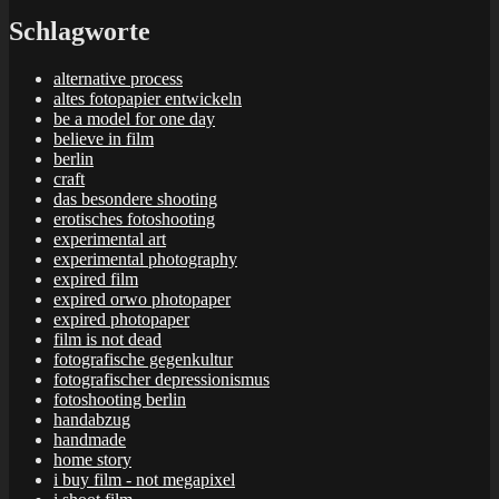
Schlagworte
alternative process
altes fotopapier entwickeln
be a model for one day
believe in film
berlin
craft
das besondere shooting
erotisches fotoshooting
experimental art
experimental photography
expired film
expired orwo photopaper
expired photopaper
film is not dead
fotografische gegenkultur
fotografischer depressionismus
fotoshooting berlin
handabzug
handmade
home story
i buy film - not megapixel