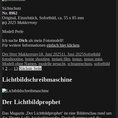
Sichtschutz
Nr. 8962
Original, Einzelstück, Sofortbild, ca. 55 x 85 mm
(c)
2025 Makkerrony
Modell Perle
Ich suche
Dich
als mein Fotomodell!
Für weitere Informationen
einfach hier klicken
.
Autor
Veröffentlicht
Kategorien
Schlagwör
Der Herr Makkerrony
18. Juni 2025
11. Juni 2025
Sofortbild
am
fotoshooting
,
home shooting
,
instant film
,
instax
,
instax mini
,
Modell ohne Namen
,
modelle gesucht
,
schnappschuss
,
sofortbild
Seitennummerierung
Seite
Seite
Seite
1
2
…
13
Nächste Seite
der
Lichtbildschreibmaschine
Beiträge
Der Lichtbildprophet
Das Magazin ‚Der Lichtbildprophet‘ ist eine Bilderschau rund um
das Thema LoFi-Analogfotografie, Dunkelkammer und die