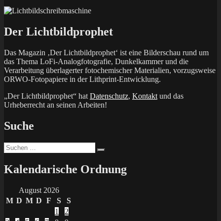
Der Lichtbildprophet
Das Magazin ‚Der Lichtbildprophet‘ ist eine Bilderschau rund um
das Thema LoFi-Analogfotografie, Dunkelkammer und die
Verarbeitung überlagerter fotochemischer Materialien, vorzugsweise
ORWO-Fotopapiere in der Lithprint-Entwicklung.
„Der Lichtbildprophet“ hat
Datenschutz
,
Kontakt
und das
Urheberrecht an seinen Arbeiten!
Suche
Suchen
Suchen
nach:
Kalendarische Ordnung
August 2026
M
D
M
D
F
S
S
1
2