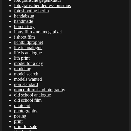
fotografische gegenkultur
fotografischer depressionismus
fotoshooting berlin
handabzug
handmade
home story
i buy film - not megapixel
i shoot film
lichtbildprophet
life in analogue
life is analogue
lith print
model for a day
modeling
model search
models wanted
non-standard
nonconformist photography
old school analogue
old school film
photo art
photography
posing
print
print for sale