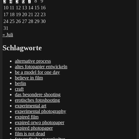
3
4
5
6
7
8
9
10
11
12
13
14
15
16
17
18
19
20
21
22
23
24
25
26
27
28
29
30
31
« Juli
Schlagworte
alternative process
altes fotopapier entwickeln
be a model for one day
believe in film
berlin
craft
das besondere shooting
erotisches fotoshooting
experimental art
experimental photography
expired film
expired orwo photopaper
expired photopaper
film is not dead