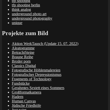
tfp shooting
tfp shooting berlin
think analog
underground photo art
underground photography
unique
Projekte zum Bild
Aktion WerkTausch (Update 15. 07. 2022)
Aleatogramme
BetrachtSteine
Braune Reihe
Broiler porn
Classics Digital
Fotografische Höhlenmalereien
Fotografischer Depressionismus
Fragments of Technology
Fundstücke
Gerahmtes Sextett eines Sommers
Großformatkamera
Hadern
Human Canvas
Jüdische Friedhöfe
Just paint