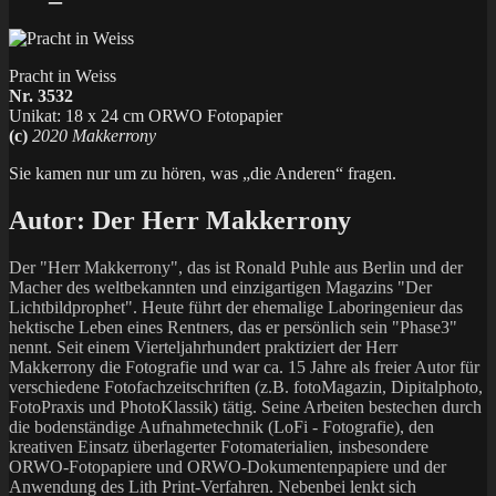
Pracht in Weiss
Nr. 3532
Unikat: 18 x 24 cm ORWO Fotopapier
(c)
2020 Makkerrony
Sie kamen nur um zu hören, was „die Anderen“ fragen.
Autor:
Der Herr Makkerrony
Der "Herr Makkerrony", das ist Ronald Puhle aus Berlin und der
Macher des weltbekannten und einzigartigen Magazins "Der
Lichtbildprophet". Heute führt der ehemalige Laboringenieur das
hektische Leben eines Rentners, das er persönlich sein "Phase3"
nennt. Seit einem Vierteljahrhundert praktiziert der Herr
Makkerrony die Fotografie und war ca. 15 Jahre als freier Autor für
verschiedene Fotofachzeitschriften (z.B. fotoMagazin, Dipitalphoto,
FotoPraxis und PhotoKlassik) tätig. Seine Arbeiten bestechen durch
die bodenständige Aufnahmetechnik (LoFi - Fotografie), den
kreativen Einsatz überlagerter Fotomaterialien, insbesondere
ORWO-Fotopapiere und ORWO-Dokumentenpapiere und der
Anwendung des Lith Print-Verfahren. Nebenbei lenkt sich