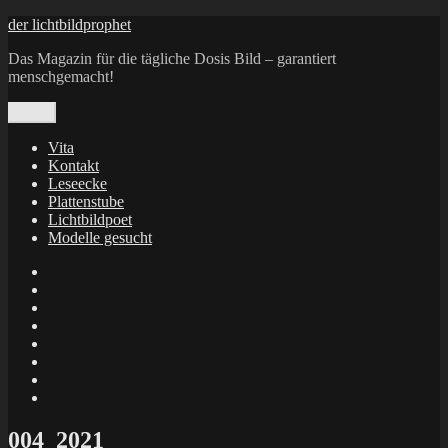
Zum
der lichtbildprophet
Inhalt
Das Magazin für die tägliche Dosis Bild – garantiert
springen
menschgemacht!
Menü
Vita
Kontakt
Leseecke
Plattenstube
Lichtbildpoet
Modelle gesucht
annenie
annenou
Annik
Traumann
dienacht
–
FrameWorks
Calin
Berlin
Lichtbildpoet
Kruse
at
Makkerrony
Instagram
at
Makkerrony
fotocommunity
at
Makkerrony
Instagram
at
X
004_2021