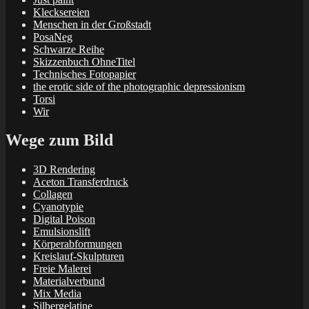
Klecksereien
Menschen in der Großstadt
PosaNeg
Schwarze Reihe
Skizzenbuch OhneTitel
Technisches Fotopapier
the erotic side of the photographic depressionism
Torsi
Wir
Wege zum Bild
3D Rendering
Aceton Transferdruck
Collagen
Cyanotypie
Digital Poison
Emulsionslift
Körperabformungen
Kreislauf-Skulpturen
Freie Malerei
Materialverbund
Mix Media
Silbergelatine