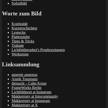
Sofortbild
Worte zum Bild
Konfusität
Kurzgeschichten
Leseecke
Plattenstube
Tipps & Tricks
Traktate
Lichtbildprophet’s Prophezeiungen
Werkzeuge
Linksammlung
annenie annenou
Annik Traumann
dienacht – Calin Kruse
FrameWorks Berlin
Lichtbildpoet at Instagram
Makkerrony at fotocommunity
Makkerrony at Instagram
Makkerrony at X