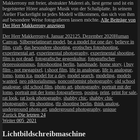
Makkerrony mit freier, abstrakter Malerei ab, liest gerne und ist ein
begeisterter Hörer analoger Musik von der Schallplatte. In seinem
Atelier Flackerlight ist jedes Modell willkommen, das sich von ihm
auf besondere Weise fotografieren lassen möchte.
Alle Beiträge von
Der Herr Makkerrony anzeigen
Autor
Veröffentlicht
Kategorien
Der Herr Makkerrony
4. Januar 2021
25. Dezember 2020
Human
am
Schlagwörter
Canvas
,
Silbergelatine
art model
,
be a model for one day
,
believe in
film
,
craft
,
das besondere shooting
,
erotisches fotoshooting
,
experimental art
,
experimental photography
,
experimental shooting
,
film is not dead
,
fotografische gegenkultur
,
fotografischer
depressionismus
,
fotoshooting berlin
,
handmade
,
home story
,
i buy
film - not megapixel
,
i shoot film
,
life in analogue
,
life is analogue
,
lomo
,
lomo lca
,
model for a day
,
model search
,
modeling
,
models
wanted
,
neo piktorialismus
,
nonconformist photography
,
old school
analogue
,
old school film
,
photo art
,
photography
,
portrait mit der
lomo
,
portrait mit der lomo fotografieren
,
posing
,
print
,
print for sale
,
rat look
,
rat look photography
,
shabby chic
,
shabby chic
photography
,
tfp shooting
,
tfp shooting berlin
,
think analog
,
underground photo art
,
underground photography
,
unique
Beitragsnavigation
Vorheriger
Zurück
Die letzten 24
Nächster
Beitrag:
Weiter
005_2021
Beitrag:
Lichtbildschreibmaschine