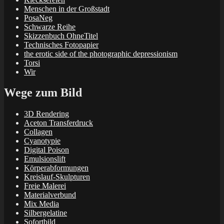
Menschen in der Großstadt
PosaNeg
Schwarze Reihe
Skizzenbuch OhneTitel
Technisches Fotopapier
the erotic side of the photographic depressionism
Torsi
Wir
Wege zum Bild
3D Rendering
Aceton Transferdruck
Collagen
Cyanotypie
Digital Poison
Emulsionslift
Körperabformungen
Kreislauf-Skulpturen
Freie Malerei
Materialverbund
Mix Media
Silbergelatine
Sofortbild