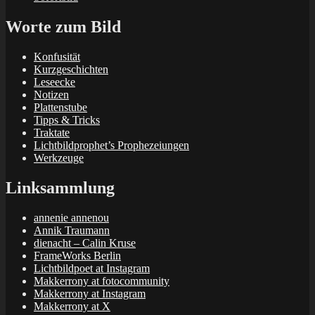
Worte zum Bild
Konfusität
Kurzgeschichten
Leseecke
Notizen
Plattenstube
Tipps & Tricks
Traktate
Lichtbildprophet’s Prophezeiungen
Werkzeuge
Linksammlung
annenie annenou
Annik Traumann
dienacht – Calin Kruse
FrameWorks Berlin
Lichtbildpoet at Instagram
Makkerrony at fotocommunity
Makkerrony at Instagram
Makkerrony at X