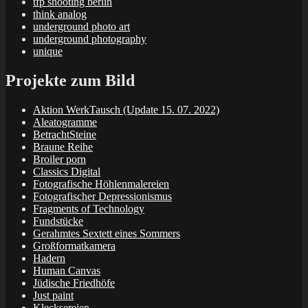
tfp shooting berlin
think analog
underground photo art
underground photography
unique
Projekte zum Bild
Aktion WerkTausch (Update 15. 07. 2022)
Aleatogramme
BetrachtSteine
Braune Reihe
Broiler porn
Classics Digital
Fotografische Höhlenmalereien
Fotografischer Depressionismus
Fragments of Technology
Fundstücke
Gerahmtes Sextett eines Sommers
Großformatkamera
Hadern
Human Canvas
Jüdische Friedhöfe
Just paint
Klecksereien