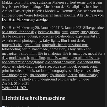
Makkerrony mit freier, abstrakter Malerei ab, liest gerne und ist ein
begeisterter Hörer analoger Musik von der Schallplatte. In seinem
Atelier Flackerlight ist jedes Modell willkommen, das sich von ihm
auf besondere Weise fotografieren lassen möchte.
Alle Beiträge von
Der Herr Makkerrony anzeigen
Autor
Veröffentlicht
Kategorien
Sc
Der Herr Makkerrony
20. Januar 2021
13. Januar 2021
Silbergelatine
am
be a model for one day
,
believe in film
,
craft
,
curvy
,
curvy model
,
das besondere shooting
,
erotisches fotoshooting
,
experimental art
,
experimental photography
,
fairy lights
,
film is not dead
,
fotografische gegenkultur
,
fotografischer depressionismus
,
fotoshooting berlin
,
handmade
,
home story
,
i buy film - not
megapixel
,
i shoot film
,
life in analogue
,
life is analogue
,
model for a
day
,
model search
,
modeling
,
models wanted
,
neo piktorialismus
,
nonconformist photography
,
old school analogue
,
old school film
,
photo art
,
photography
,
plus size
,
plus size model
,
posing
,
print
,
print for sale
,
rat look
,
rat look photography
,
shabby chic
,
shabby
chic photography
,
tfp shooting
,
tfp shooting berlin
,
think analog
,
underground photo art
,
underground photography
,
unique
Beitragsnavigation
Vorheriger
Zurück
019_2021
Nächster
Beitrag:
Weiter
021_2021
Beitrag:
Lichtbildschreibmaschine