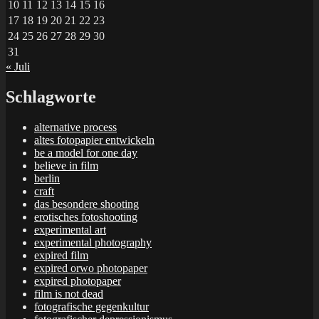
10
11
12
13
14
15
16
17
18
19
20
21
22
23
24
25
26
27
28
29
30
31
« Juli
Schlagworte
alternative process
altes fotopapier entwickeln
be a model for one day
believe in film
berlin
craft
das besondere shooting
erotisches fotoshooting
experimental art
experimental photography
expired film
expired orwo photopaper
expired photopaper
film is not dead
fotografische gegenkultur