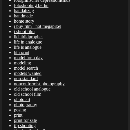
fotografischer depressionismus
fotoshooting berlin
handabzug
handmade
home story
i buy film - not megapixel
i shoot film
lichtbildprophet
life in analogue
life is analogue
lith print
model for a day
modeling
model search
models wanted
non-standard
nonconformist photography
old school analogue
old school film
photo art
photography
posing
print
print for sale
tfp shooting