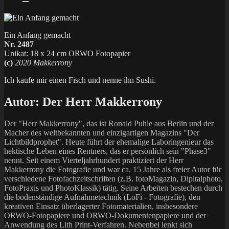
Ein Anfang gemacht
Nr. 2487
Unikat: 18 x 24 cm ORWO Fotopapier
(c)
2020 Makkerrony
Ich kaufe mir einen Fisch und nenne ihn Sushi.
Autor:
Der Herr Makkerrony
Der "Herr Makkerrony", das ist Ronald Puhle aus Berlin und der
Macher des weltbekannten und einzigartigen Magazins "Der
Lichtbildprophet". Heute führt der ehemalige Laboringenieur das
hektische Leben eines Rentners, das er persönlich sein "Phase3"
nennt. Seit einem Vierteljahrhundert praktiziert der Herr
Makkerrony die Fotografie und war ca. 15 Jahre als freier Autor für
verschiedene Fotofachzeitschriften (z.B. fotoMagazin, Dipitalphoto,
FotoPraxis und PhotoKlassik) tätig. Seine Arbeiten bestechen durch
die bodenständige Aufnahmetechnik (LoFi - Fotografie), den
kreativen Einsatz überlagerter Fotomaterialien, insbesondere
ORWO-Fotopapiere und ORWO-Dokumentenpapiere und der
Anwendung des Lith Print-Verfahren. Nebenbei lenkt sich