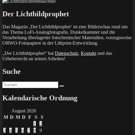
Der Lichtbildprophet
Das Magazin ‚Der Lichtbildprophet‘ ist eine Bilderschau rund um
das Thema LoFi-Analogfotografie, Dunkelkammer und die
Verarbeitung überlagerter fotochemischer Materialien, vorzugsweise
ORWO-Fotopapiere in der Lithprint-Entwicklung.
„Der Lichtbildprophet“ hat
Datenschutz
,
Kontakt
und das
Urheberrecht an seinen Arbeiten!
Suche
Suchen
Suchen
nach:
Kalendarische Ordnung
August 2026
M
D
M
D
F
S
S
1
2
3
4
5
6
7
8
9