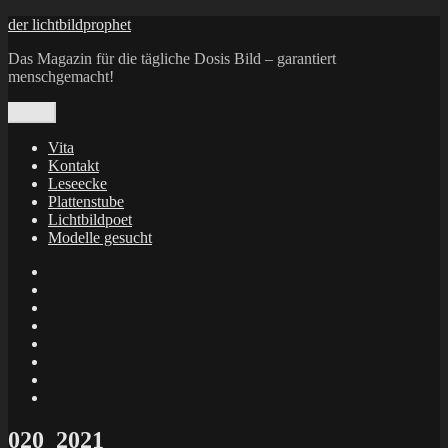
Zum
der lichtbildprophet
Inhalt
Das Magazin für die tägliche Dosis Bild – garantiert
springen
menschgemacht!
Menü
Vita
Kontakt
Leseecke
Plattenstube
Lichtbildpoet
Modelle gesucht
annenie
annenou
Annik
Traumann
dienacht
–
FrameWorks
Calin
Berlin
Lichtbildpoet
Kruse
at
Makkerrony
Instagram
at
Makkerrony
fotocommunity
at
Makkerrony
Instagram
at
X
020_2021