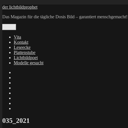
Zum
der lichtbildprophet
Inhalt
Das Magazin für die tägliche Dosis Bild – garantiert menschgemacht!
springen
Menü
Vita
Kontakt
Leseecke
Plattenstube
Lichtbildpoet
Modelle gesucht
annenie
annenou
Annik
Traumann
dienacht
–
FrameWorks
Calin
Berlin
Lichtbildpoet
Kruse
at
Makkerrony
Instagram
at
Makkerrony
fotocommunity
at
Makkerrony
Instagram
at
X
035_2021