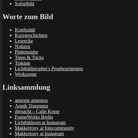
Sofortbild
Worte zum Bild
Konfusität
Kurzgeschichten
Leseecke
Notizen
Plattenstube
Tipps & Tricks
Traktate
Lichtbildprophet’s Prophezeiungen
Werkzeuge
Linksammlung
annenie annenou
Annik Traumann
dienacht – Calin Kruse
FrameWorks Berlin
Lichtbildpoet at Instagram
Makkerrony at fotocommunity
Makkerrony at Instagram