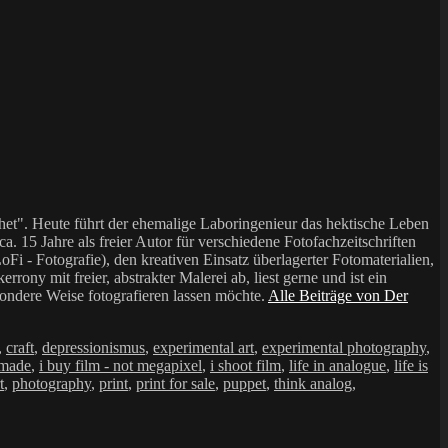
et". Heute führt der ehemalige Laboringenieur das hektische Leben
a. 15 Jahre als freier Autor für verschiedene Fotofachzeitschriften
i - Fotografie), den kreativen Einsatz überlagerter Fotomaterialien,
mit freier, abstrakter Malerei ab, liest gerne und ist ein
sondere Weise fotografieren lassen möchte.
Alle Beiträge von Der
,
craft
,
depressionismus
,
experimental art
,
experimental photography
,
made
,
i buy film - not megapixel
,
i shoot film
,
life in analogue
,
life is
t
,
photography
,
print
,
print for sale
,
puppet
,
think analog
,