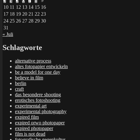
3
4
5
6
7
8
9
10
11
12
13
14
15
16
17
18
19
20
21
22
23
24
25
26
27
28
29
30
31
« Juli
Schlagworte
alternative process
altes fotopapier entwickeln
be a model for one day
believe in film
berlin
craft
das besondere shooting
erotisches fotoshooting
experimental art
experimental photography
expired film
expired orwo photopaper
expired photopaper
film is not dead
fotografische gegenkultur