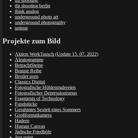
tfp shooting
tfp shooting berlin
think analog
underground photo art
underground photography
unique
Projekte zum Bild
Aktion WerkTausch (Update 15. 07. 2022)
Aleatogramme
BetrachtSteine
Braune Reihe
Broiler porn
Classics Digital
Fotografische Höhlenmalereien
Fotografischer Depressionismus
Fragments of Technology
Fundstücke
Gerahmtes Sextett eines Sommers
Großformatkamera
Hadern
Human Canvas
Jüdische Friedhöfe
Just paint