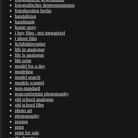
fotografischer depressionismus
fotoshooting berlin
handabzug
handmade
home story
i buy film - not megapixel
i shoot film
lichtbildprophet
life in analogue
life is analogue
lith print
model for a day
modeling
model search
models wanted
non-standard
nonconformist photography
old school analogue
old school film
photo art
photography
posing
print
print for sale