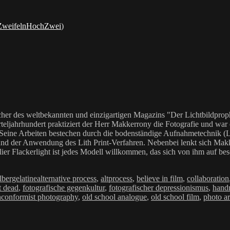
ZweifelnHochZwei
)
her des weltbekannten und einzigartigen Magazins "Der Lichtbildproph
teljahrhundert praktiziert der Herr Makkerrony die Fotografie und war c
 Seine Arbeiten bestechen durch die bodenständige Aufnahmetechnik (LoF
Anwendung des Lith Print-Verfahren. Nebenbei lenkt sich Makkerrony 
elier Flackerlight ist jedes Modell willkommen, das sich von ihm auf be
Schlagwörter
lbergelatine
alternative process
,
altprocess
,
believe in film
,
collaboration
t dead
,
fotografische gegenkultur
,
fotografischer depressionismus
,
hand
conformist photography
,
old school analogue
,
old school film
,
photo ar