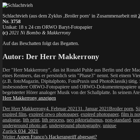
Schlachtvieh (aus dem Zyklus ‚Broiler porn‘ in Zusammenarbeit mit
Nr. 3758
Unikat: 18 x 24 cm ORWO Baryt-Fotopapier
(c)
2021 Ni Bombo & Makkerrony
Auf das Beschatten folgt das Begatten.
Autor:
Der Herr Makkerrony
Der "Herr Makkerrony", das ist Ronald Puhle aus Berlin und der Mac
eines Rentners, das er persönlich sein "Phase3" nennt. Seit einem Vier
(z.B. fotoMagazin, Dipitalphoto, FotoPraxis und PhotoKlassik) tätig.
insbesondere ORWO-Fotopapiere und ORWO-Dokumentenpapiere und der 
begeisterter Hörer analoger Musik von der Schallplatte. In seinem At
Herr Makkerrony anzeigen
Autor
Veröffentlicht
Kategorien
Der Herr Makkerrony
4. Februar 2021
31. Januar 2021
Broiler porn
,
Si
am
expired film
,
expired orwo photopaper
,
expired photopaper
,
film is no
analogue
,
lith print
,
lith process
,
neo piktorialismus
,
non-standard
,
non
underground photo art
,
underground photography
,
unique
Beitragsnavigation
Vorheriger
Zurück
034_2021
Nächster
Beitrag:
Weiter
Aspen Franco’s Hackerangriff abgesagt?