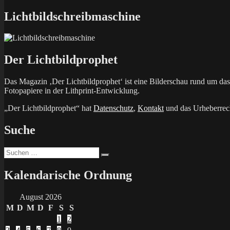
Beitrag:
Lichtbildschreibmaschine
Der Lichtbildprophet
Das Magazin ‚Der Lichtbildprophet‘ ist eine Bilderschau rund um d
Fotopapiere in der Lithprint-Entwicklung.
„Der Lichtbildprophet“ hat
Datenschutz
,
Kontakt
und das Urheberrech
Suche
Suchen
Suchen
nach:
Kalendarische Ordnung
August 2026
M
D
M
D
F
S
S
1
2