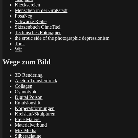
Klecksereien
Menschen in der Großstadt
PosaNeg
Schwarze Reihe
Skizzenbuch OhneTitel
Technisches Fotopapier
the erotic side of the photographic depressionism
Torsi
Wir
Wege zum Bild
3D Rendering
Aceton Transferdruck
Collagen
Cyanotypie
Digital Poison
Emulsionslift
Körperabformungen
Kreislauf-Skulpturen
Freie Malerei
Materialverbund
Mix Media
Silbergelatine