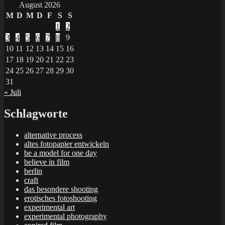
August 2026
M
D
M
D
F
S
S
1
2
3
4
5
6
7
8
9
10
11
12
13
14
15
16
17
18
19
20
21
22
23
24
25
26
27
28
29
30
31
« Juli
Schlagworte
alternative process
altes fotopapier entwickeln
be a model for one day
believe in film
berlin
craft
das besondere shooting
erotisches fotoshooting
experimental art
experimental photography