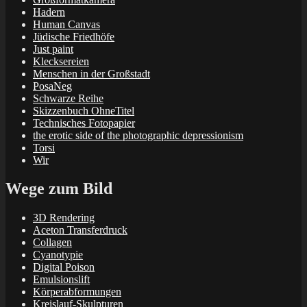
Hadern
Human Canvas
Jüdische Friedhöfe
Just paint
Klecksereien
Menschen in der Großstadt
PosaNeg
Schwarze Reihe
Skizzenbuch OhneTitel
Technisches Fotopapier
the erotic side of the photographic depressionism
Torsi
Wir
Wege zum Bild
3D Rendering
Aceton Transferdruck
Collagen
Cyanotypie
Digital Poison
Emulsionslift
Körperabformungen
Kreislauf-Skulpturen