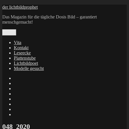
Zum
der lichtbildprophet
Inhalt
Das Magazin für die tägliche Dosis Bild – garantiert
springen
menschgemacht!
Menü
Vita
Kontakt
Leseecke
Plattenstube
Lichtbildpoet
Modelle gesucht
annenie
annenou
Annik
Traumann
dienacht
–
FrameWorks
Calin
Berlin
Lichtbildpoet
Kruse
at
Makkerrony
Instagram
at
Makkerrony
fotocommunity
at
Makkerrony
Instagram
at
X
048_2020