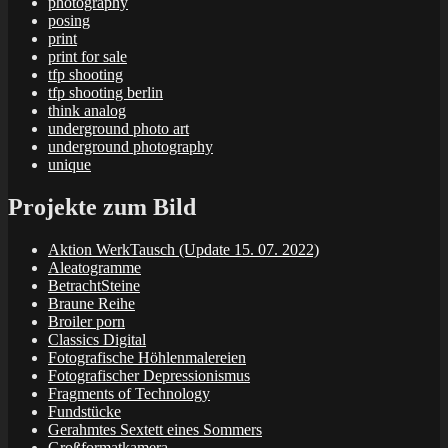
photography
posing
print
print for sale
tfp shooting
tfp shooting berlin
think analog
underground photo art
underground photography
unique
Projekte zum Bild
Aktion WerkTausch (Update 15. 07. 2022)
Aleatogramme
BetrachtSteine
Braune Reihe
Broiler porn
Classics Digital
Fotografische Höhlenmalereien
Fotografischer Depressionismus
Fragments of Technology
Fundstücke
Gerahmtes Sextett eines Sommers
Großformatkamera