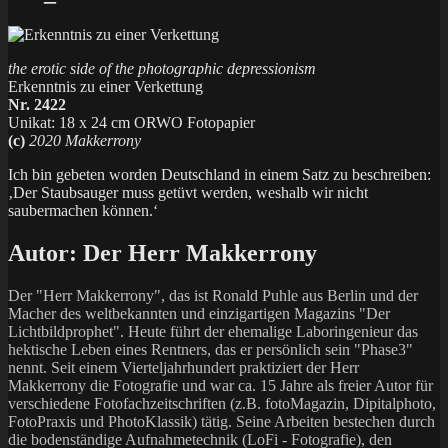
the erotic side of the photographic depressionism
Erkenntnis zu einer Verkettung
Nr. 2422
Unikat: 18 x 24 cm ORWO Fotopapier
(c)
2020 Makkerrony
Ich bin gebeten worden Deutschland in einem Satz zu beschreiben:
‚Der Staubsauger muss getüvt werden, weshalb wir nicht
saubermachen können.‘
Autor:
Der Herr Makkerrony
Der "Herr Makkerrony", das ist Ronald Puhle aus Berlin und der
Macher des weltbekannten und einzigartigen Magazins "Der
Lichtbildprophet". Heute führt der ehemalige Laboringenieur das
hektische Leben eines Rentners, das er persönlich sein "Phase3"
nennt. Seit einem Vierteljahrhundert praktiziert der Herr
Makkerrony die Fotografie und war ca. 15 Jahre als freier Autor für
verschiedene Fotofachzeitschriften (z.B. fotoMagazin, Dipitalphoto,
FotoPraxis und PhotoKlassik) tätig. Seine Arbeiten bestechen durch
die bodenständige Aufnahmetechnik (LoFi - Fotografie), den