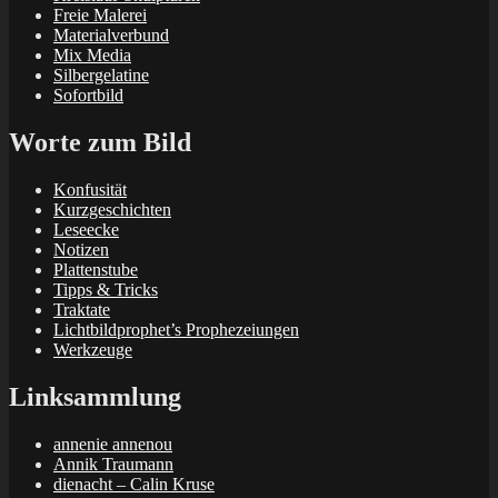
Freie Malerei
Materialverbund
Mix Media
Silbergelatine
Sofortbild
Worte zum Bild
Konfusität
Kurzgeschichten
Leseecke
Notizen
Plattenstube
Tipps & Tricks
Traktate
Lichtbildprophet’s Prophezeiungen
Werkzeuge
Linksammlung
annenie annenou
Annik Traumann
dienacht – Calin Kruse