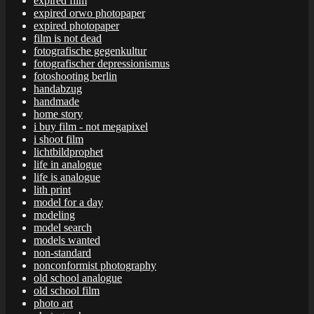
expired film
expired orwo photopaper
expired photopaper
film is not dead
fotografische gegenkultur
fotografischer depressionismus
fotoshooting berlin
handabzug
handmade
home story
i buy film - not megapixel
i shoot film
lichtbildprophet
life in analogue
life is analogue
lith print
model for a day
modeling
model search
models wanted
non-standard
nonconformist photography
old school analogue
old school film
photo art