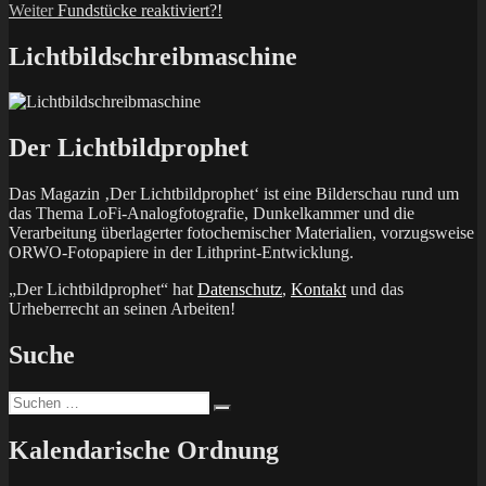
Nächster
Beitrag:
Weiter
Fundstücke reaktiviert?!
Beitrag:
Lichtbildschreibmaschine
Der Lichtbildprophet
Das Magazin ‚Der Lichtbildprophet‘ ist eine Bilderschau rund um
das Thema LoFi-Analogfotografie, Dunkelkammer und die
Verarbeitung überlagerter fotochemischer Materialien, vorzugsweise
ORWO-Fotopapiere in der Lithprint-Entwicklung.
„Der Lichtbildprophet“ hat
Datenschutz
,
Kontakt
und das
Urheberrecht an seinen Arbeiten!
Suche
Suchen
Suchen
nach:
Kalendarische Ordnung