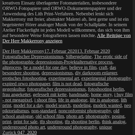
kreativen Einsatz überlagerter Fotomaterialien, insbesondere
ORWO-Fotopapiere und ORWO-Dokumentenpapiere und der
Anwendung des Lith Print-Verfahren. Nebenbei lenkt sich
Makkerrony mit freier, abstrakter Malerei ab, liest gerne und ist ein
begeisterter Hörer analoger Musik von der Schallplatte. In seinem
Atelier Flackerlight ist jedes Modell willkommen, das sich von ihm
auf besondere Weise fotografieren lassen möchte.
Alle Beiträge von
Der Herr Makkerrony anzeigen
Autor
Veröffentlicht
Kategorien
Der Herr Makkerrony
17. Februar 2020
13. Februar 2020
am
Fotografischer Depressionismus
,
Silbergelatine
,
The erotic side of
Schlagwörter
the photographic depressionism-Projekt
alternative process
,
altprocess
,
be a model for one day
,
believe in film
,
craft
,
das
besondere shooting
,
depressionismus
,
diy darkroom enlarger
,
erotisches fotoshooting
,
experimental art
,
experimental photography
,
expired orwo photopaper
,
film is not dead
,
fotografische
gegenkultur
,
fotografischer depressionismus
,
fotoshooting berlin
,
frau angekettet
,
gefesselt mit kette
,
handmade
,
home story
,
i buy film
- not megapixel
,
i shoot film
,
life in analogue
,
life is analogue
,
lith
print
,
model for a day
,
model search
,
modeling
,
models wanted
,
neo
piktorialismus
,
non-standard
,
nonconformist photography
,
old
school analogue
,
old school film
,
photo art
,
photography
,
posing
,
print
,
print for sale
,
tfp shooting
,
tfp shooting berlin
,
think analog
,
underground photo art
,
underground photography
,
unique
Beitragsnavigation
Vorheriger
Zurück
047_2020