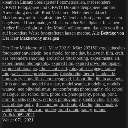
kreativen Einsatz überlagerter Fotomaterialien, insbesondere
ORWO-Fotopapiere und ORWO-Dokumentenpapiere und der
Anwendung des Lith Print-Verfahren. Nebenbei lenkt sich
Makkerrony mit freier, abstrakter Malerei ab, liest gerne und ist ein
begeisterter Hörer analoger Musik von der Schallplatte. In seinem
Atelier Flackerlight ist jedes Modell willkommen, das sich von ihm
auf besondere Weise fotografieren lassen möchte.
Alle Beiträge von
Der Herr Makkerrony anzeigen
Autor
Veröffentlicht
Kategorien
Schla
Der Herr Makkerrony
11. März 2021
9. März 2021
Silbergelatine
altes
am
fotopapier entwickeln
,
be a model for one day
,
believe in film
,
craft
,
das besondere shooting
,
erotisches fotoshooting
,
experimental art
,
experimental photography
,
expired film
,
expired orwo photopaper
,
expired photopaper
,
film is not dead
,
fotografische gegenkultur
,
fotografischer depressionismus
,
fotoshooting berlin
,
handmade
,
home story
,
i buy film - not megapixel
,
i shoot film
,
life in analogue
,
life is analogue
,
model for a day
,
model search
,
modeling
,
models
wanted
,
neo piktorialismus
,
nonconformist photography
,
old school
analogue
,
old school film
,
photo art
,
photography
,
posing
,
print
,
print for sale
,
rat look
,
rat look photography
,
shabby chic
,
shabby
chic photography
,
tfp shooting
,
tfp shooting berlin
,
think analog
,
underground photo art
,
underground photography
,
unique
Beitragsnavigation
Vorheriger
Zurück
069_2021
Nächster
Beitrag:
Weiter
071_2021
Beitrag: