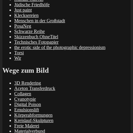
Jüdische Friedhöfe
Just paint
Klecksereien
Menschen in der Großstadt
PosaNeg
Schwarze Reihe
Skizzenbuch OhneTitel
Technisches Fotopapier
the erotic side of the photographic depressionism
Torsi
Wir
Wege zum Bild
3D Rendering
Aceton Transferdruck
Collagen
Cyanotypie
Digital Poison
Emulsionslift
Körperabformungen
Kreislauf-Skulpturen
Freie Malerei
Materialverbund