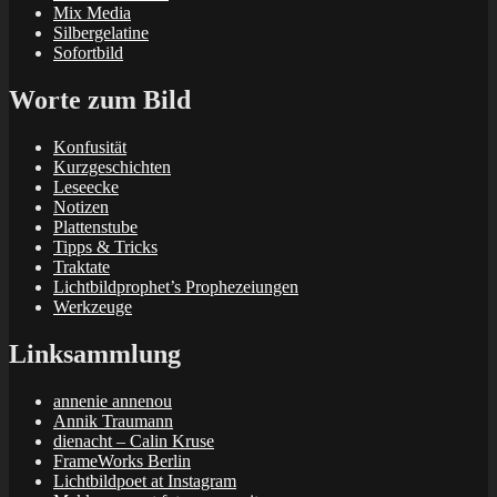
Mix Media
Silbergelatine
Sofortbild
Worte zum Bild
Konfusität
Kurzgeschichten
Leseecke
Notizen
Plattenstube
Tipps & Tricks
Traktate
Lichtbildprophet’s Prophezeiungen
Werkzeuge
Linksammlung
annenie annenou
Annik Traumann
dienacht – Calin Kruse
FrameWorks Berlin
Lichtbildpoet at Instagram