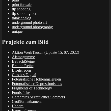
print
print for sale
tfp shooting
tfp shooting berlin
think analog
underground photo art
underground photography
unique
Projekte zum Bild
Aktion WerkTausch (Update 15. 07. 2022)
Aleatogramme
BetrachtSteine
Braune Reihe
Broiler porn
Classics Digital
Fotografische Höhlenmalereien
Fotografischer Depressionismus
Fragments of Technology
Fundstücke
Gerahmtes Sextett eines Sommers
Großformatkamera
Hadern
Human Canvas