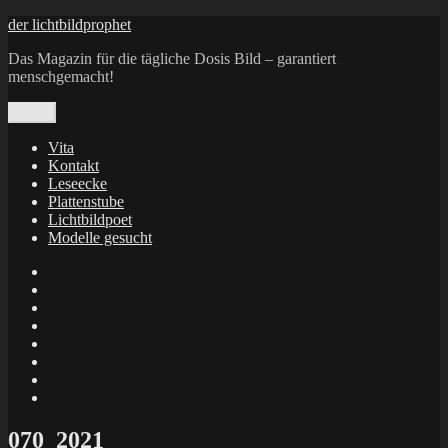
Zum
der lichtbildprophet
Inhalt
Das Magazin für die tägliche Dosis Bild – garantiert
springen
menschgemacht!
Menü
Vita
Kontakt
Leseecke
Plattenstube
Lichtbildpoet
Modelle gesucht
annenie
annenou
Annik
Traumann
dienacht
–
FrameWorks
Calin
Berlin
Lichtbildpoet
Kruse
at
Makkerrony
Instagram
at
Makkerrony
fotocommunity
at
Makkerrony
Instagram
at
X
070_2021