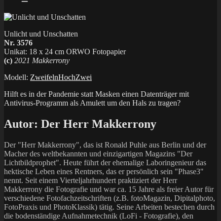
Unlicht und Unschatten
Nr. 3576
Unikat: 18 x 24 cm ORWO Fotopapier
(c)
2021 Makkerrony
Modell:
ZweifelnHochZwei
Hilft es in der Pandemie statt Masken einen Datenträger mit
Antivirus-Programm als Amulett um den Hals zu tragen?
Autor:
Der Herr Makkerrony
Der "Herr Makkerrony", das ist Ronald Puhle aus Berlin und der
Macher des weltbekannten und einzigartigen Magazins "Der
Lichtbildprophet". Heute führt der ehemalige Laboringenieur das
hektische Leben eines Rentners, das er persönlich sein "Phase3"
nennt. Seit einem Vierteljahrhundert praktiziert der Herr
Makkerrony die Fotografie und war ca. 15 Jahre als freier Autor für
verschiedene Fotofachzeitschriften (z.B. fotoMagazin, Dipitalphoto,
FotoPraxis und PhotoKlassik) tätig. Seine Arbeiten bestechen durch
die bodenständige Aufnahmetechnik (LoFi - Fotografie), den