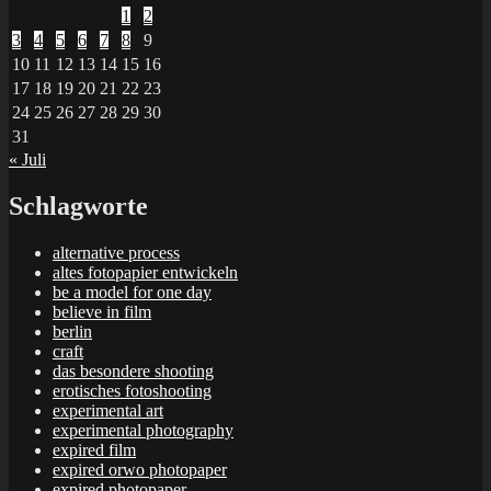
1
2
3
4
5
6
7
8
9
10
11
12
13
14
15
16
17
18
19
20
21
22
23
24
25
26
27
28
29
30
31
« Juli
Schlagworte
alternative process
altes fotopapier entwickeln
be a model for one day
believe in film
berlin
craft
das besondere shooting
erotisches fotoshooting
experimental art
experimental photography
expired film
expired orwo photopaper
expired photopaper