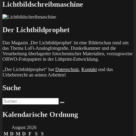
Lichtbildschreibmaschine
Der Lichtbildprophet
Das Magazin ‚Der Lichtbildprophet‘ ist eine Bilderschau rund um
das Thema LoFi-Analogfotografie, Dunkelkammer und die
Verarbeitung überlagerter fotochemischer Materialien, vorzugsweise
ORWO-Fotopapiere in der Lithprint-Entwicklung.
„Der Lichtbildprophet“ hat
Datenschutz
,
Kontakt
und das
Urheberrecht an seinen Arbeiten!
Suche
Suchen
Suchen
nach:
Kalendarische Ordnung
August 2026
M
D
M
D
F
S
S