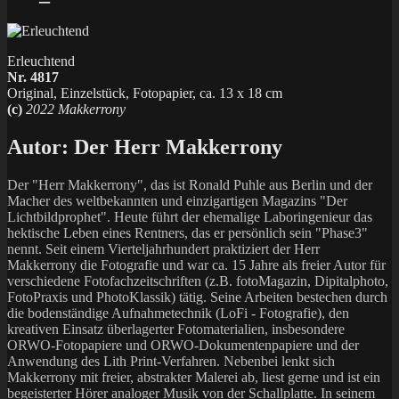
Erleuchtend
Nr. 4817
Original, Einzelstück, Fotopapier, ca. 13 x 18 cm
(c)
2022 Makkerrony
Autor:
Der Herr Makkerrony
Der "Herr Makkerrony", das ist Ronald Puhle aus Berlin und der
Macher des weltbekannten und einzigartigen Magazins "Der
Lichtbildprophet". Heute führt der ehemalige Laboringenieur das
hektische Leben eines Rentners, das er persönlich sein "Phase3"
nennt. Seit einem Vierteljahrhundert praktiziert der Herr
Makkerrony die Fotografie und war ca. 15 Jahre als freier Autor für
verschiedene Fotofachzeitschriften (z.B. fotoMagazin, Dipitalphoto,
FotoPraxis und PhotoKlassik) tätig. Seine Arbeiten bestechen durch
die bodenständige Aufnahmetechnik (LoFi - Fotografie), den
kreativen Einsatz überlagerter Fotomaterialien, insbesondere
ORWO-Fotopapiere und ORWO-Dokumentenpapiere und der
Anwendung des Lith Print-Verfahren. Nebenbei lenkt sich
Makkerrony mit freier, abstrakter Malerei ab, liest gerne und ist ein
begeisterter Hörer analoger Musik von der Schallplatte. In seinem