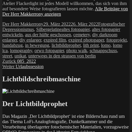
Atelier Flackerlight ist jedes Modell willkommen, das sich von ihm
auf besondere Weise fotografieren lassen möchte.
Alle Beiträge von
Der Herr Makkerrony anzeigen
Autor
Veröffentlicht
Kategorien
Der Herr Makkerrony
29. März 2022
26. März 2022
Fotografischer
am
Schlagwörter
Depressionismus
,
Silbergelatine
altes fotopapier
,
altes fotopapier
entwickeln
,
aus der hüfte geschossen
,
cemetery
,
diy darkroom
enlarger
,
diy enlarger
,
expired film
,
expired photopaper
,
fotoprojekt
,
handabzug
,
in bewegung
,
lichtbildprophet
,
lith print
,
lomo
,
lomo
lca
,
lomography
,
orwo fotopapier
,
photo walk
,
schnappschuss
,
street
,
unikat
,
unterwegs in den strassen von berlin
Beitragsnavigation
Vorheriger
Zurück
085_2022
Nächster
Beitrag:
Weiter
Urlaubssession
Beitrag:
Lichtbildschreibmaschine
Der Lichtbildprophet
Das Magazin ‚Der Lichtbildprophet‘ ist eine Bilderschau rund um
das Thema LoFi-Analogfotografie, Dunkelkammer und die
Verarbeitung überlagerter fotochemischer Materialien, vorzugsweise