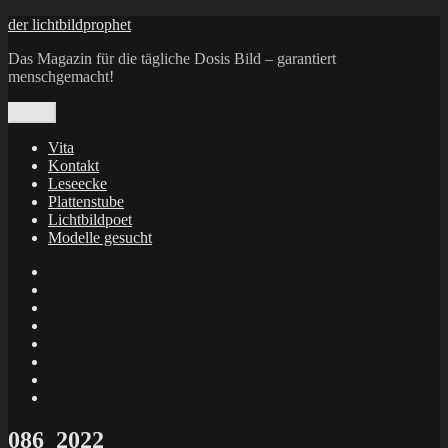
Zum
der lichtbildprophet
Inhalt
Das Magazin für die tägliche Dosis Bild – garantiert
springen
menschgemacht!
Menü
Vita
Kontakt
Leseecke
Plattenstube
Lichtbildpoet
Modelle gesucht
annenie
annenou
Annik
Traumann
dienacht
–
FrameWorks
Calin
Berlin
Lichtbildpoet
Kruse
at
Makkerrony
Instagram
at
Makkerrony
fotocommunity
at
Makkerrony
Instagram
at
X
086_2022