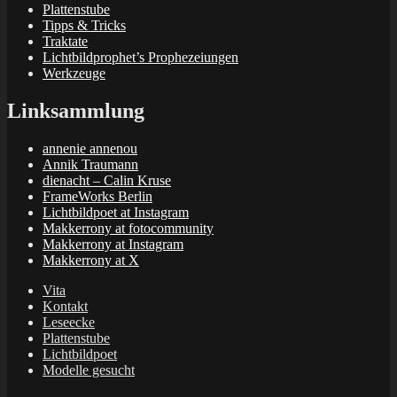
Plattenstube
Tipps & Tricks
Traktate
Lichtbildprophet’s Prophezeiungen
Werkzeuge
Linksammlung
annenie annenou
Annik Traumann
dienacht – Calin Kruse
FrameWorks Berlin
Lichtbildpoet at Instagram
Makkerrony at fotocommunity
Makkerrony at Instagram
Makkerrony at X
Vita
Kontakt
Leseecke
Plattenstube
Lichtbildpoet
Modelle gesucht