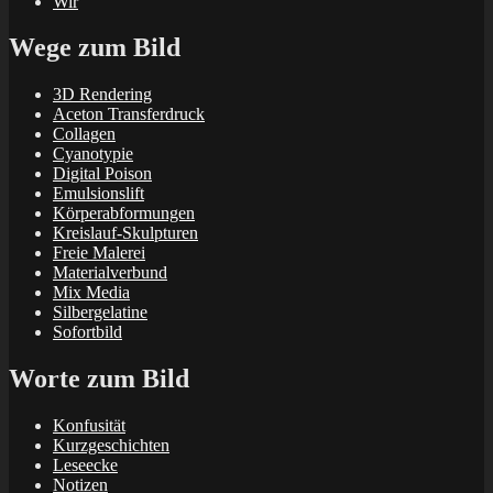
Wir
Wege zum Bild
3D Rendering
Aceton Transferdruck
Collagen
Cyanotypie
Digital Poison
Emulsionslift
Körperabformungen
Kreislauf-Skulpturen
Freie Malerei
Materialverbund
Mix Media
Silbergelatine
Sofortbild
Worte zum Bild
Konfusität
Kurzgeschichten
Leseecke
Notizen