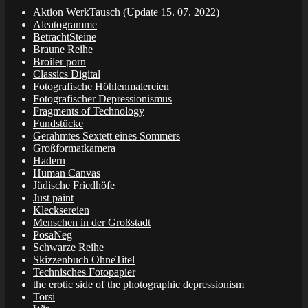
Aktion WerkTausch (Update 15. 07. 2022)
Aleatogramme
BetrachtSteine
Braune Reihe
Broiler porn
Classics Digital
Fotografische Höhlenmalereien
Fotografischer Depressionismus
Fragments of Technology
Fundstücke
Gerahmtes Sextett eines Sommers
Großformatkamera
Hadern
Human Canvas
Jüdische Friedhöfe
Just paint
Klecksereien
Menschen in der Großstadt
PosaNeg
Schwarze Reihe
Skizzenbuch OhneTitel
Technisches Fotopapier
the erotic side of the photographic depressionism
Torsi