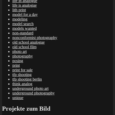
life in analogue
life is analogue
lith print
model for a day
modeling
model search
models wanted
non-standard
nonconformist photography
old school analogue
old school film
photo art
photography
posing
print
print for sale
tfp shooting
tfp shooting berlin
think analog
underground photo art
underground photography
unique
Projekte zum Bild