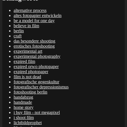
alternative process
altes fotopapier entwickeln
be a model for one day
believe in film
berlin
craft
das besondere shooting
erotisches fotoshooting
experimental art
experimental photography
expired film
expired orwo photopaper
expired photopaper
film is not dead
fotografische gegenkultur
fotografischer depressionismus
fotoshooting berlin
handabzug
handmade
home story
i buy film - not megapixel
i shoot film
lichtbildprophet