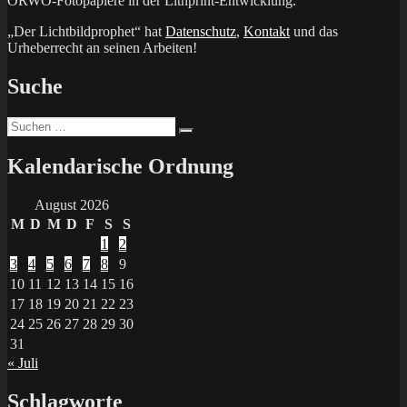
ORWO-Fotopapiere in der Lithprint-Entwicklung.
„Der Lichtbildprophet“ hat
Datenschutz
,
Kontakt
und das
Urheberrecht an seinen Arbeiten!
Suche
Suchen
Suchen
nach:
Kalendarische Ordnung
August 2026
M
D
M
D
F
S
S
1
2
3
4
5
6
7
8
9
10
11
12
13
14
15
16
17
18
19
20
21
22
23
24
25
26
27
28
29
30
31
« Juli
Schlagworte