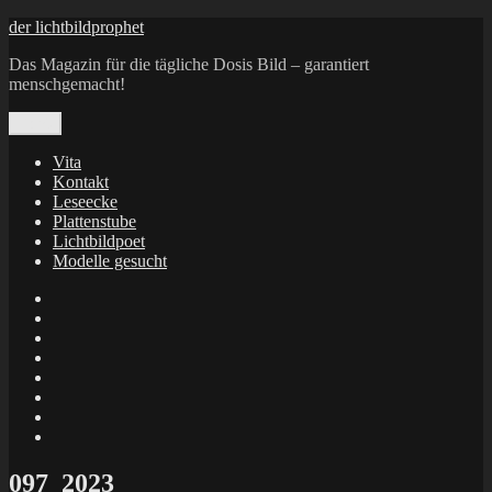
Zum
der lichtbildprophet
Inhalt
Das Magazin für die tägliche Dosis Bild – garantiert
springen
menschgemacht!
Menü
Vita
Kontakt
Leseecke
Plattenstube
Lichtbildpoet
Modelle gesucht
annenie
annenou
Annik
Traumann
dienacht
–
FrameWorks
Calin
Berlin
Lichtbildpoet
Kruse
at
Makkerrony
Instagram
at
Makkerrony
fotocommunity
at
Makkerrony
Instagram
at
X
097_2023