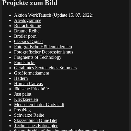
Projekte zum Bild
Aktion WerkTausch (Update 15. 07. 2022)
Aleatogramme
BetrachtSteine
Braune Reihe
Broiler porn
Classics Digital
Fotografische Höhlenmalereien
Fotografischer Depressionismus
Fragments of Technology
Fundstücke
Gerahmtes Sextett eines Sommers
Großformatkamera
Hadern
Human Canvas
Jüdische Friedhöfe
Just paint
Klecksereien
Menschen in der Großstadt
PosaNeg
Schwarze Reihe
Skizzenbuch OhneTitel
Technisches Fotopapier
the erotic side of the photographic depressionism