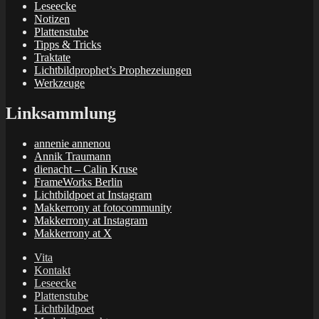
Leseecke
Notizen
Plattenstube
Tipps & Tricks
Traktate
Lichtbildprophet’s Prophezeiungen
Werkzeuge
Linksammlung
annenie annenou
Annik Traumann
dienacht – Calin Kruse
FrameWorks Berlin
Lichtbildpoet at Instagram
Makkerrony at fotocommunity
Makkerrony at Instagram
Makkerrony at X
Vita
Kontakt
Leseecke
Plattenstube
Lichtbildpoet