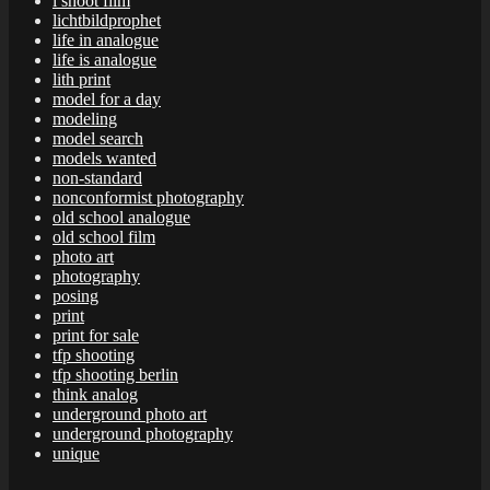
i shoot film
lichtbildprophet
life in analogue
life is analogue
lith print
model for a day
modeling
model search
models wanted
non-standard
nonconformist photography
old school analogue
old school film
photo art
photography
posing
print
print for sale
tfp shooting
tfp shooting berlin
think analog
underground photo art
underground photography
unique