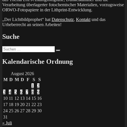
Verarbeitung überlagerter fotochemischer Materialien, vorzugsweise
ORWO-Fotopapiere in der Lithprint-Entwicklung.
„Der Lichtbildprophet“ hat
Datenschutz
,
Kontakt
und das
Urheberrecht an seinen Arbeiten!
Suche
Suchen
Suchen
nach:
Kalendarische Ordnung
August 2026
M
D
M
D
F
S
S
1
2
3
4
5
6
7
8
9
10
11
12
13
14
15
16
17
18
19
20
21
22
23
24
25
26
27
28
29
30
31
« Juli