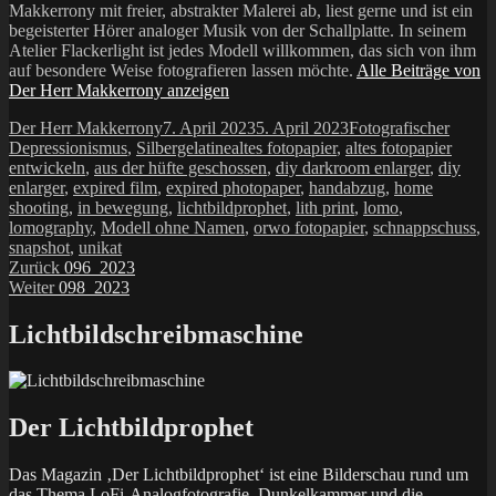
Makkerrony mit freier, abstrakter Malerei ab, liest gerne und ist ein
begeisterter Hörer analoger Musik von der Schallplatte. In seinem
Atelier Flackerlight ist jedes Modell willkommen, das sich von ihm
auf besondere Weise fotografieren lassen möchte.
Alle Beiträge von
Der Herr Makkerrony anzeigen
Autor
Veröffentlicht
Kategorien
Der Herr Makkerrony
7. April 2023
5. April 2023
Fotografischer
am
Schlagwörter
Depressionismus
,
Silbergelatine
altes fotopapier
,
altes fotopapier
entwickeln
,
aus der hüfte geschossen
,
diy darkroom enlarger
,
diy
enlarger
,
expired film
,
expired photopaper
,
handabzug
,
home
shooting
,
in bewegung
,
lichtbildprophet
,
lith print
,
lomo
,
lomography
,
Modell ohne Namen
,
orwo fotopapier
,
schnappschuss
,
snapshot
,
unikat
Beitragsnavigation
Vorheriger
Zurück
096_2023
Nächster
Beitrag:
Weiter
098_2023
Beitrag:
Lichtbildschreibmaschine
Der Lichtbildprophet
Das Magazin ‚Der Lichtbildprophet‘ ist eine Bilderschau rund um
das Thema LoFi-Analogfotografie, Dunkelkammer und die