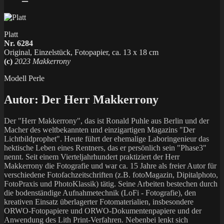
Platt
Nr. 6284
Original, Einzelstück, Fotopapier, ca. 13 x 18 cm
(c)
2023 Makkerrony
Modell Perle
Autor:
Der Herr Makkerrony
Der "Herr Makkerrony", das ist Ronald Puhle aus Berlin und der
Macher des weltbekannten und einzigartigen Magazins "Der
Lichtbildprophet". Heute führt der ehemalige Laboringenieur das
hektische Leben eines Rentners, das er persönlich sein "Phase3"
nennt. Seit einem Vierteljahrhundert praktiziert der Herr
Makkerrony die Fotografie und war ca. 15 Jahre als freier Autor für
verschiedene Fotofachzeitschriften (z.B. fotoMagazin, Dipitalphoto,
FotoPraxis und PhotoKlassik) tätig. Seine Arbeiten bestechen durch
die bodenständige Aufnahmetechnik (LoFi - Fotografie), den
kreativen Einsatz überlagerter Fotomaterialien, insbesondere
ORWO-Fotopapiere und ORWO-Dokumentenpapiere und der
Anwendung des Lith Print-Verfahren. Nebenbei lenkt sich