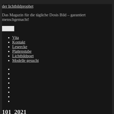
Zum
der lichtbildprophet
Inhalt
Das Magazin für die tägliche Dosis Bild – garantiert
springen
menschgemacht!
Menü
Vita
Kontakt
Leseecke
Plattenstube
Lichtbildpoet
Modelle gesucht
annenie
annenou
Annik
Traumann
dienacht
–
FrameWorks
Calin
Berlin
Lichtbildpoet
Kruse
at
Makkerrony
Instagram
at
Makkerrony
fotocommunity
at
Makkerrony
Instagram
at
X
101_2021