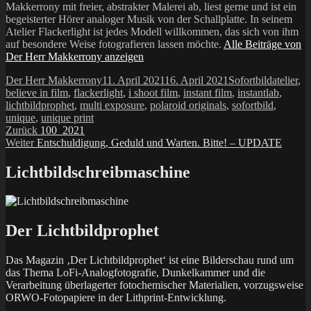
Makkerrony mit freier, abstrakter Malerei ab, liest gerne und ist ein
begeisterter Hörer analoger Musik von der Schallplatte. In seinem
Atelier Flackerlight ist jedes Modell willkommen, das sich von ihm
auf besondere Weise fotografieren lassen möchte.
Alle Beiträge von
Der Herr Makkerrony anzeigen
Autor
Veröffentlicht
Kategorien
Schlagwö
Der Herr Makkerrony
11. April 2021
16. April 2021
Sofortbild
atelier
,
am
believe in film
,
flackerlight
,
i shoot film
,
instant film
,
instantlab
,
lichtbildprophet
,
multi exposure
,
polaroid originals
,
sofortbild
,
unique
,
unique print
Beitragsnavigation
Vorheriger
Zurück
100_2021
Nächster
Beitrag:
Weiter
Entschuldigung, Geduld und Warten. Bitte! – UPDATE
Beitrag:
Lichtbildschreibmaschine
Der Lichtbildprophet
Das Magazin ‚Der Lichtbildprophet‘ ist eine Bilderschau rund um
das Thema LoFi-Analogfotografie, Dunkelkammer und die
Verarbeitung überlagerter fotochemischer Materialien, vorzugsweise
ORWO-Fotopapiere in der Lithprint-Entwicklung.