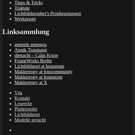
Tipps & Tricks
Traktate
Lichtbildprophet’s Prophezeiungen
Werkzeuge
Linksammlung
annenie annenou
Annik Traumann
dienacht – Calin Kruse
FrameWorks Berlin
Lichtbildpoet at Instagram
Makkerrony at fotocommunity
Makkerrony at Instagram
Makkerrony at X
Vita
Kontakt
Leseecke
Plattenstube
Lichtbildpoet
Modelle gesucht
annenie