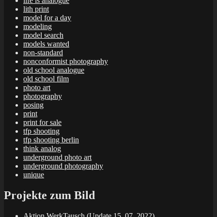
life is analogue
lith print
model for a day
modeling
model search
models wanted
non-standard
nonconformist photography
old school analogue
old school film
photo art
photography
posing
print
print for sale
tfp shooting
tfp shooting berlin
think analog
underground photo art
underground photography
unique
Projekte zum Bild
Aktion WerkTausch (Update 15. 07. 2022)