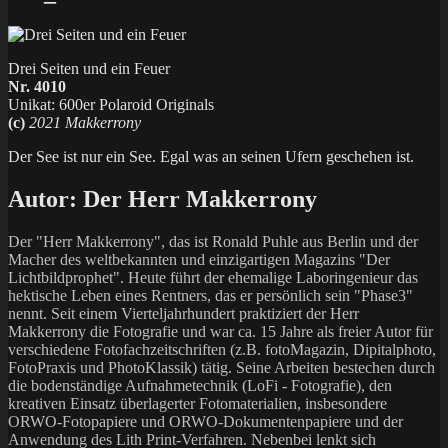
Drei Seiten und ein Feuer
Nr. 4010
Unikat: 600er Polaroid Originals
(c)
2021 Makkerrony
Der See ist nur ein See. Egal was an seinen Ufern geschehen ist.
Autor:
Der Herr Makkerrony
Der "Herr Makkerrony", das ist Ronald Puhle aus Berlin und der
Macher des weltbekannten und einzigartigen Magazins "Der
Lichtbildprophet". Heute führt der ehemalige Laboringenieur das
hektische Leben eines Rentners, das er persönlich sein "Phase3"
nennt. Seit einem Vierteljahrhundert praktiziert der Herr
Makkerrony die Fotografie und war ca. 15 Jahre als freier Autor für
verschiedene Fotofachzeitschriften (z.B. fotoMagazin, Dipitalphoto,
FotoPraxis und PhotoKlassik) tätig. Seine Arbeiten bestechen durch
die bodenständige Aufnahmetechnik (LoFi - Fotografie), den
kreativen Einsatz überlagerter Fotomaterialien, insbesondere
ORWO-Fotopapiere und ORWO-Dokumentenpapiere und der
Anwendung des Lith Print-Verfahren. Nebenbei lenkt sich