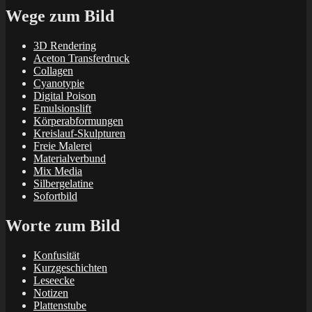
Wege zum Bild
3D Rendering
Aceton Transferdruck
Collagen
Cyanotypie
Digital Poison
Emulsionslift
Körperabformungen
Kreislauf-Skulpturen
Freie Malerei
Materialverbund
Mix Media
Silbergelatine
Sofortbild
Worte zum Bild
Konfusität
Kurzgeschichten
Leseecke
Notizen
Plattenstube