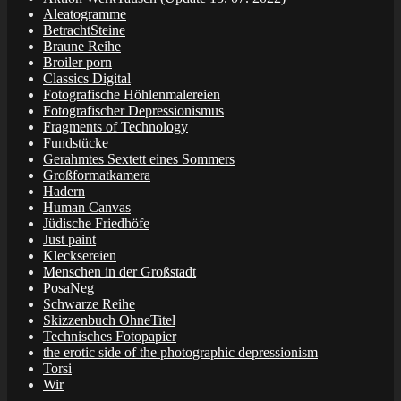
Aleatogramme
BetrachtSteine
Braune Reihe
Broiler porn
Classics Digital
Fotografische Höhlenmalereien
Fotografischer Depressionismus
Fragments of Technology
Fundstücke
Gerahmtes Sextett eines Sommers
Großformatkamera
Hadern
Human Canvas
Jüdische Friedhöfe
Just paint
Klecksereien
Menschen in der Großstadt
PosaNeg
Schwarze Reihe
Skizzenbuch OhneTitel
Technisches Fotopapier
the erotic side of the photographic depressionism
Torsi
Wir