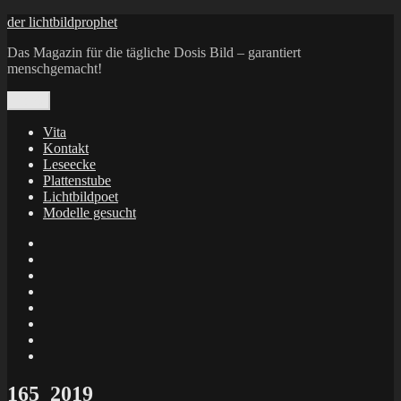
Zum
der lichtbildprophet
Inhalt
Das Magazin für die tägliche Dosis Bild – garantiert
springen
menschgemacht!
Menü
Vita
Kontakt
Leseecke
Plattenstube
Lichtbildpoet
Modelle gesucht
annenie
annenou
Annik
Traumann
dienacht
–
FrameWorks
Calin
Berlin
Lichtbildpoet
Kruse
at
Makkerrony
Instagram
at
Makkerrony
fotocommunity
at
Makkerrony
Instagram
at
X
165_2019