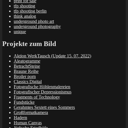
print for sale
tfp shooting
tfp shooting berlin
think analog
underground photo art
underground photography
unique
Projekte zum Bild
Aktion WerkTausch (Update 15. 07. 2022)
Aleatogramme
BetrachtSteine
Braune Reihe
Broiler porn
Classics Digital
Fotografische Höhlenmalereien
Fotografischer Depressionismus
Fragments of Technology
Fundstücke
Gerahmtes Sextett eines Sommers
Großformatkamera
Hadern
Human Canvas
Jüdische Friedhöfe