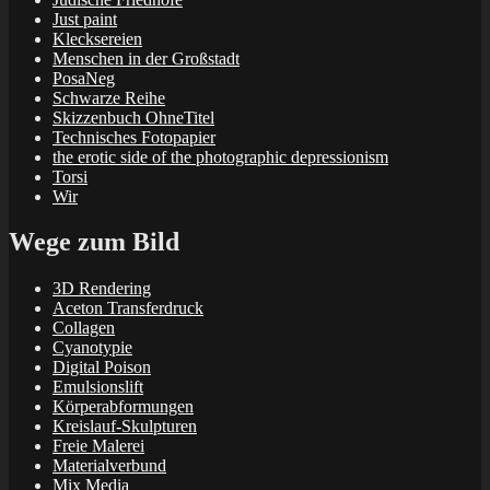
Just paint
Klecksereien
Menschen in der Großstadt
PosaNeg
Schwarze Reihe
Skizzenbuch OhneTitel
Technisches Fotopapier
the erotic side of the photographic depressionism
Torsi
Wir
Wege zum Bild
3D Rendering
Aceton Transferdruck
Collagen
Cyanotypie
Digital Poison
Emulsionslift
Körperabformungen
Kreislauf-Skulpturen
Freie Malerei
Materialverbund
Mix Media