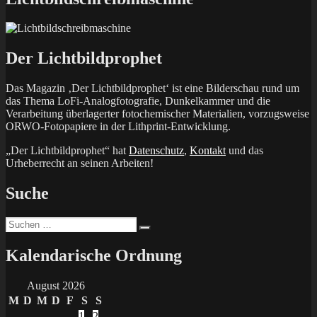
Der Lichtbildprophet
Das Magazin ‚Der Lichtbildprophet‘ ist eine Bilderschau rund um
das Thema LoFi-Analogfotografie, Dunkelkammer und die
Verarbeitung überlagerter fotochemischer Materialien, vorzugsweise
ORWO-Fotopapiere in der Lithprint-Entwicklung.
„Der Lichtbildprophet“ hat
Datenschutz
,
Kontakt
und das
Urheberrecht an seinen Arbeiten!
Suche
Suchen
Suchen
nach:
Kalendarische Ordnung
August 2026
M
D
M
D
F
S
S
1
2