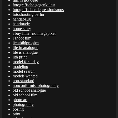
film is not dead
fotografische gegenkultur
fotografischer depressionismus
fotoshooting berlin
handabzug
handmade
home story
i buy film - not megapixel
i shoot film
lichtbildprophet
life in analogue
life is analogue
lith print
model for a day
modeling
model search
models wanted
non-standard
nonconformist photography
old school analogue
old school film
photo art
photography
posing
print