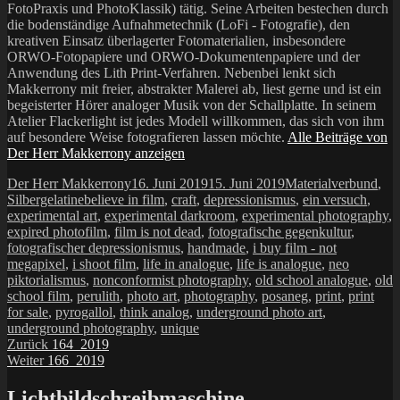
FotoPraxis und PhotoKlassik) tätig. Seine Arbeiten bestechen durch
die bodenständige Aufnahmetechnik (LoFi - Fotografie), den
kreativen Einsatz überlagerter Fotomaterialien, insbesondere
ORWO-Fotopapiere und ORWO-Dokumentenpapiere und der
Anwendung des Lith Print-Verfahren. Nebenbei lenkt sich
Makkerrony mit freier, abstrakter Malerei ab, liest gerne und ist ein
begeisterter Hörer analoger Musik von der Schallplatte. In seinem
Atelier Flackerlight ist jedes Modell willkommen, das sich von ihm
auf besondere Weise fotografieren lassen möchte.
Alle Beiträge von
Der Herr Makkerrony anzeigen
Autor
Veröffentlicht
Kategorien
Der Herr Makkerrony
16. Juni 2019
15. Juni 2019
Materialverbund
,
Schlagwörter
am
Silbergelatine
believe in film
,
craft
,
depressionismus
,
ein versuch
,
experimental art
,
experimental darkroom
,
experimental photography
,
expired photofilm
,
film is not dead
,
fotografische gegenkultur
,
fotografischer depressionismus
,
handmade
,
i buy film - not
megapixel
,
i shoot film
,
life in analogue
,
life is analogue
,
neo
piktorialismus
,
nonconformist photography
,
old school analogue
,
old
school film
,
perulith
,
photo art
,
photography
,
posaneg
,
print
,
print
for sale
,
pyrogallol
,
think analog
,
underground photo art
,
underground photography
,
unique
Beitragsnavigation
Vorheriger
Zurück
164_2019
Nächster
Beitrag:
Weiter
166_2019
Beitrag:
Lichtbildschreibmaschine