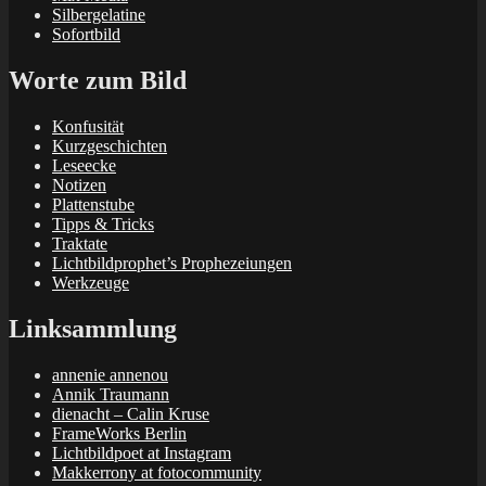
Silbergelatine
Sofortbild
Worte zum Bild
Konfusität
Kurzgeschichten
Leseecke
Notizen
Plattenstube
Tipps & Tricks
Traktate
Lichtbildprophet’s Prophezeiungen
Werkzeuge
Linksammlung
annenie annenou
Annik Traumann
dienacht – Calin Kruse
FrameWorks Berlin
Lichtbildpoet at Instagram
Makkerrony at fotocommunity