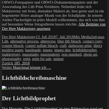
ORWO-Fotopapiere und ORWO-Dokumentenpapiere und der
Anwendung des Lith Print-Verfahren. Nebenbei lenkt sich
Makkerrony mit freier, abstrakter Malerei ab, liest gerne und ist ein
begeisterter Hörer analoger Musik von der Schallplatte. In seinem
Atelier Flackerlight ist jedes Modell willkommen, das sich von ihm
auf besondere Weise fotografieren lassen möchte.
Alle Beiträge von
Der Herr Makkerrony anzeigen
Autor
Veröffentlicht
Kategorien
Schlagwört
Der Herr Makkerrony
13. Juli 2018
7. Juli 2018
Mix Media
2nd-pass
am
Lith
,
alternative process
,
altprocess
,
blue lith bleach
,
contact copy
,
copper bleach
,
copper sulfate bleach
,
craft
,
darkroom artist
,
direct
positive paper
,
handmade
,
imago
,
imago dpp
,
lichtbildprophet
,
makkerrony
,
mausmaler
,
mausmalerei
,
non-standard
,
photo art
,
photography
,
print
,
print for sale
,
unique
Beitragsnavigation
Vorheriger
Zurück
185_2018
Nächster
Beitrag:
Weiter
Manchmal könnte ich …
Beitrag:
Lichtbildschreibmaschine
Der Lichtbildprophet
Das Magazin ‚Der Lichtbildprophet‘ ist eine Bilderschau rund um