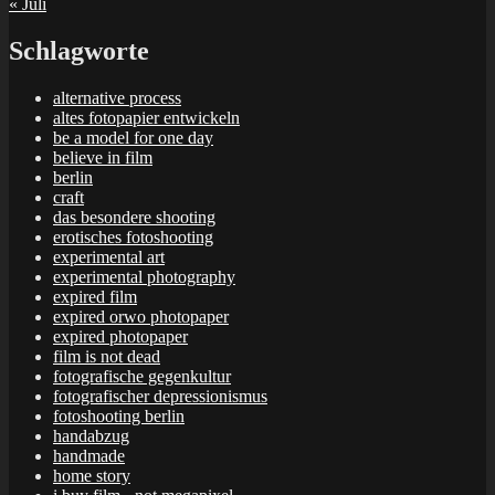
« Juli
Schlagworte
alternative process
altes fotopapier entwickeln
be a model for one day
believe in film
berlin
craft
das besondere shooting
erotisches fotoshooting
experimental art
experimental photography
expired film
expired orwo photopaper
expired photopaper
film is not dead
fotografische gegenkultur
fotografischer depressionismus
fotoshooting berlin
handabzug
handmade
home story