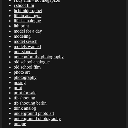
i buy film - not megapixel
i shoot film
lichtbildprophet
life in analogue
life is analogue
lith print
model for a day
modeling
model search
models wanted
non-standard
nonconformist photography
old school analogue
old school film
photo art
photography
posing
print
print for sale
tfp shooting
tfp shooting berlin
think analog
underground photo art
underground photography
unique