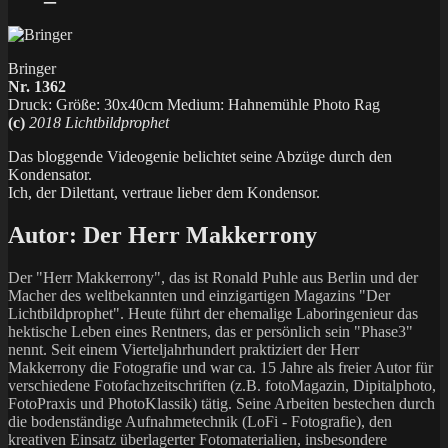
Bringer
Nr. 1362
Druck: Größe: 30x40cm Medium: Hahnemühle Photo Rag
(c)
2018 Lichtbildprophet
Das bloggende Videogenie belichtet seine Abzüge durch den
Kondensator.
Ich, der Dilettant, vertraue lieber dem Kondensor.
Autor:
Der Herr Makkerrony
Der "Herr Makkerrony", das ist Ronald Puhle aus Berlin und der
Macher des weltbekannten und einzigartigen Magazins "Der
Lichtbildprophet". Heute führt der ehemalige Laboringenieur das
hektische Leben eines Rentners, das er persönlich sein "Phase3"
nennt. Seit einem Vierteljahrhundert praktiziert der Herr
Makkerrony die Fotografie und war ca. 15 Jahre als freier Autor für
verschiedene Fotofachzeitschriften (z.B. fotoMagazin, Dipitalphoto,
FotoPraxis und PhotoKlassik) tätig. Seine Arbeiten bestechen durch
die bodenständige Aufnahmetechnik (LoFi - Fotografie), den
kreativen Einsatz überlagerter Fotomaterialien, insbesondere