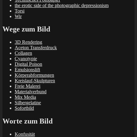
the erotic side of the photographic depressionism
Torsi
Wir
Wege zum Bild
3D Rendering
Aceton Transferdruck
Collagen
Cyanotypie
Digital Poison
Emulsionslift
Körperabformungen
Kreislauf-Skulpturen
Freie Malerei
Materialverbund
Mix Media
Silbergelatine
Sofortbild
Worte zum Bild
Konfusität