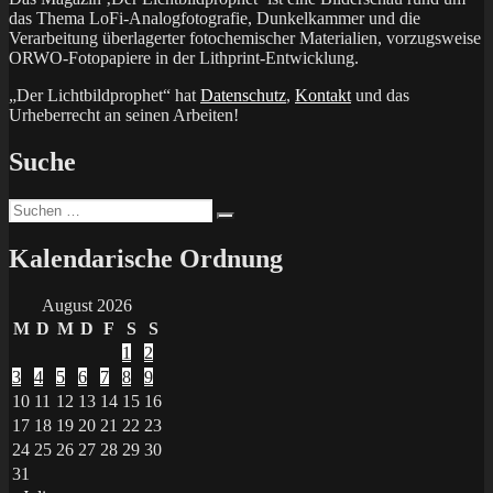
das Thema LoFi-Analogfotografie, Dunkelkammer und die
Verarbeitung überlagerter fotochemischer Materialien, vorzugsweise
ORWO-Fotopapiere in der Lithprint-Entwicklung.
„Der Lichtbildprophet“ hat
Datenschutz
,
Kontakt
und das
Urheberrecht an seinen Arbeiten!
Suche
Suchen
Suchen
nach:
Kalendarische Ordnung
August 2026
M
D
M
D
F
S
S
1
2
3
4
5
6
7
8
9
10
11
12
13
14
15
16
17
18
19
20
21
22
23
24
25
26
27
28
29
30
31