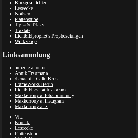
Kurzgeschichten
Leseecke
Notizen
Plattenstube
Tipps & Tricks
Traktate
Lichtbildprophet’s Prophezeiungen
Werkzeuge
Linksammlung
annenie annenou
Annik Traumann
dienacht – Calin Kruse
FrameWorks Berlin
Lichtbildpoet at Instagram
Makkerrony at fotocommunity
Makkerrony at Instagram
Makkerrony at X
Vita
Kontakt
Leseecke
Plattenstube