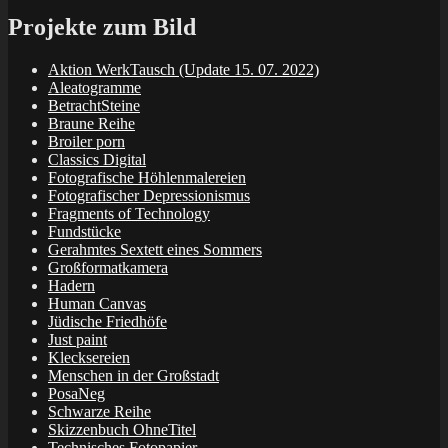
Projekte zum Bild
Aktion WerkTausch (Update 15. 07. 2022)
Aleatogramme
BetrachtSteine
Braune Reihe
Broiler porn
Classics Digital
Fotografische Höhlenmalereien
Fotografischer Depressionismus
Fragments of Technology
Fundstücke
Gerahmtes Sextett eines Sommers
Großformatkamera
Hadern
Human Canvas
Jüdische Friedhöfe
Just paint
Klecksereien
Menschen in der Großstadt
PosaNeg
Schwarze Reihe
Skizzenbuch OhneTitel
Technisches Fotopapier