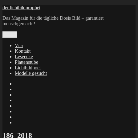
Zum
der lichtbildprophet
Inhalt
Das Magazin für die tägliche Dosis Bild – garantiert
springen
menschgemacht!
Menü
Vita
Kontakt
Leseecke
Plattenstube
Lichtbildpoet
Modelle gesucht
annenie
annenou
Annik
Traumann
dienacht
–
FrameWorks
Calin
Berlin
Lichtbildpoet
Kruse
at
Makkerrony
Instagram
at
Makkerrony
fotocommunity
at
Makkerrony
Instagram
at
X
186_2018