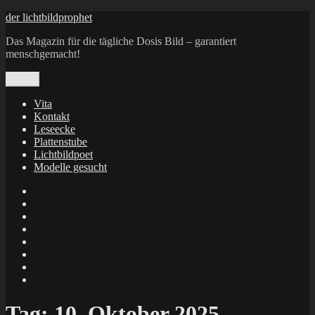
Zum
der lichtbildprophet
Inhalt
Das Magazin für die tägliche Dosis Bild – garantiert
springen
menschgemacht!
Menü
Vita
Kontakt
Leseecke
Plattenstube
Lichtbildpoet
Modelle gesucht
annenie
annenou
Annik
Traumann
dienacht
–
FrameWorks
Calin
Berlin
Lichtbildpoet
Kruse
at
Makkerrony
Instagram
at
Makkerrony
fotocommunity
at
Makkerrony
Instagram
at
X
Tag:
10. Oktober 2025