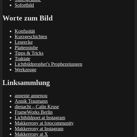
Sofortbild
Worte zum Bild
Konfusität
Kurzgeschichten
Leseecke
Plattenstube
Tipps & Tricks
Traktate
Lichtbildprophet’s Prophezeiungen
Werkzeuge
Linksammlung
annenie annenou
Annik Traumann
dienacht – Calin Kruse
FrameWorks Berlin
Lichtbildpoet at Instagram
Makkerrony at fotocommunity
Makkerrony at Instagram
Makkerrony at X