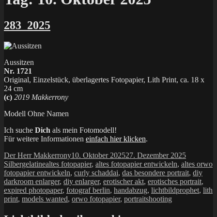
283_2025
Aussitzen
Nr. 1721
Original, Einzelstück, überlagertes Fotopapier, Lith Print, ca. 18 x
24 cm
(c)
2019 Makkerrony
Modell Ohne Namen
Ich suche
Dich
als mein Fotomodell!
Für weitere Informationen
einfach hier klicken
.
Autor
Veröffentlicht
Kategorie
Der Herr Makkerrony
10. Oktober 2025
27. Dezember 2025
Schlagwörter
am
Silbergelatine
altes fotopapier
,
altes fotopapier entwickeln
,
altes orwo
fotopapier entwickeln
,
curly schaddai
,
das besondere portrait
,
diy
darkroom enlarger
,
diy enlarger
,
erotischer akt
,
erotisches portrait
,
expired photopaper
,
fotograf berlin
,
handabzug
,
lichtbildprophet
,
lith
print
,
models wanted
,
orwo fotopapier
,
portraitshooting