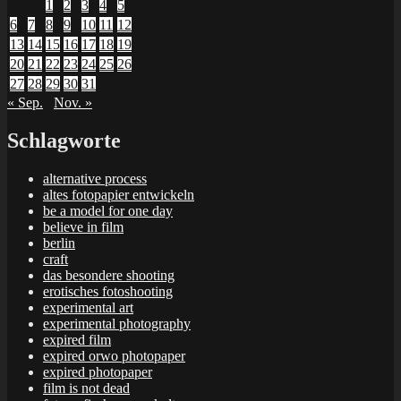
1
2
3
4
5
6
7
8
9
10
11
12
13
14
15
16
17
18
19
20
21
22
23
24
25
26
27
28
29
30
31
« Sep.
Nov. »
Schlagworte
alternative process
altes fotopapier entwickeln
be a model for one day
believe in film
berlin
craft
das besondere shooting
erotisches fotoshooting
experimental art
experimental photography
expired film
expired orwo photopaper
expired photopaper
film is not dead