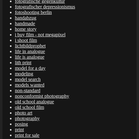
fotografische gegenkultur
fotografischer depressionismus
fotoshooting berlin
handabzug
handmade
home story
i buy film - not megapixel
i shoot film
lichtbildprophet
life in analogue
life is analogue
lith print
model for a day
modeling
model search
models wanted
non-standard
nonconformist photography
old school analogue
old school film
photo art
photography
posing
print
print for sale