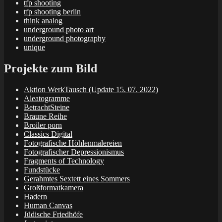
tfp shooting
tfp shooting berlin
think analog
underground photo art
underground photography
unique
Projekte zum Bild
Aktion WerkTausch (Update 15. 07. 2022)
Aleatogramme
BetrachtSteine
Braune Reihe
Broiler porn
Classics Digital
Fotografische Höhlenmalereien
Fotografischer Depressionismus
Fragments of Technology
Fundstücke
Gerahmtes Sextett eines Sommers
Großformatkamera
Hadern
Human Canvas
Jüdische Friedhöfe