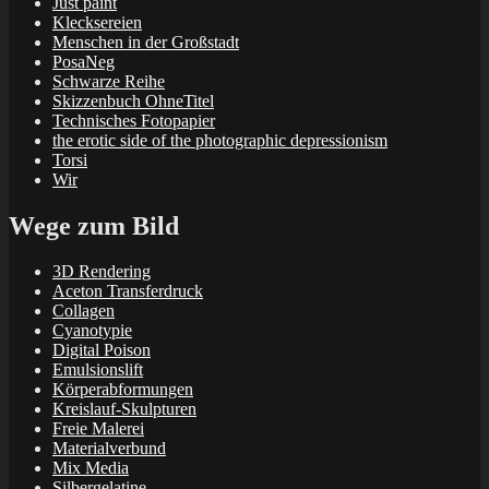
Just paint
Klecksereien
Menschen in der Großstadt
PosaNeg
Schwarze Reihe
Skizzenbuch OhneTitel
Technisches Fotopapier
the erotic side of the photographic depressionism
Torsi
Wir
Wege zum Bild
3D Rendering
Aceton Transferdruck
Collagen
Cyanotypie
Digital Poison
Emulsionslift
Körperabformungen
Kreislauf-Skulpturen
Freie Malerei
Materialverbund
Mix Media
Silbergelatine