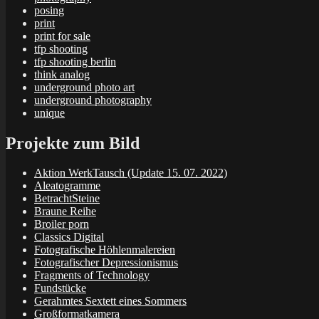
posing
print
print for sale
tfp shooting
tfp shooting berlin
think analog
underground photo art
underground photography
unique
Projekte zum Bild
Aktion WerkTausch (Update 15. 07. 2022)
Aleatogramme
BetrachtSteine
Braune Reihe
Broiler porn
Classics Digital
Fotografische Höhlenmalereien
Fotografischer Depressionismus
Fragments of Technology
Fundstücke
Gerahmtes Sextett eines Sommers
Großformatkamera