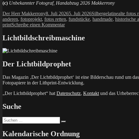
(c)
Unbekannter Fotograf, Handabzug 2026 Makkerrony
Autor
Veröffentlicht
Kategorien
Schlagwör
Der Herr Makkerrony
8. Juli 2026
5. Juli 2026
Silbergelatine
alte fotos 
am
anderen
,
fotoprojekt
,
fotos retten
,
fundstücke
,
handmade
,
historische
zu
print
Schreibe einen Kommentar
189_2026
Lichtbildschreibmaschine
Der Lichtbildprophet
Das Magazin ‚Der Lichtbildprophet‘ ist eine Bilderschau rund um d
Fotopapiere in der Lithprint-Entwicklung.
„Der Lichtbildprophet“ hat
Datenschutz
,
Kontakt
und das Urheberrech
Suche
Suchen
Suchen
nach:
Kalendarische Ordnung