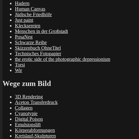
Hadern
Human Canvas
Jüdische Friedhöfe
Just paint
Klecksereien
Menschen in der Großstadt
PosaNeg
Schwarze Reihe
Skizzenbuch OhneTitel
Technisches Fotopapier
the erotic side of the photographic depressionism
Torsi
Wir
Wege zum Bild
3D Rendering
Aceton Transferdruck
Collagen
Cyanotypie
Digital Poison
Emulsionslift
Körperabformungen
Kreislauf-Skulpturen