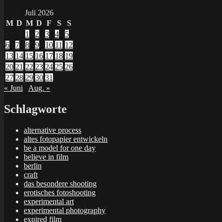
Juli 2026
M
D
M
D
F
S
S
1
2
3
4
5
6
7
8
9
10
11
12
13
14
15
16
17
18
19
20
21
22
23
24
25
26
27
28
29
30
31
« Juni
Aug. »
Schlagworte
alternative process
altes fotopapier entwickeln
be a model for one day
believe in film
berlin
craft
das besondere shooting
erotisches fotoshooting
experimental art
experimental photography
expired film