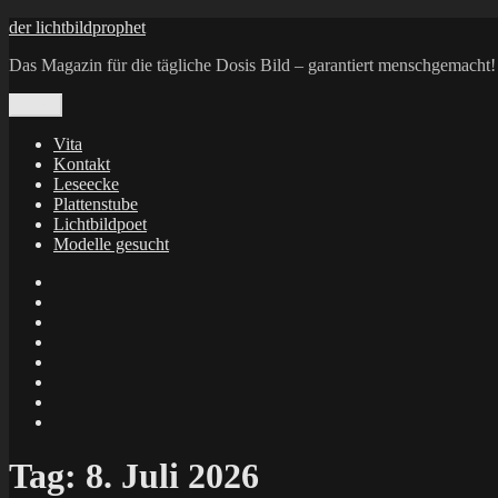
Zum
der lichtbildprophet
Inhalt
Das Magazin für die tägliche Dosis Bild – garantiert menschgemacht!
springen
Menü
Vita
Kontakt
Leseecke
Plattenstube
Lichtbildpoet
Modelle gesucht
annenie
annenou
Annik
Traumann
dienacht
–
FrameWorks
Calin
Berlin
Lichtbildpoet
Kruse
at
Makkerrony
Instagram
at
Makkerrony
fotocommunity
at
Makkerrony
Instagram
at
X
Tag:
8. Juli 2026