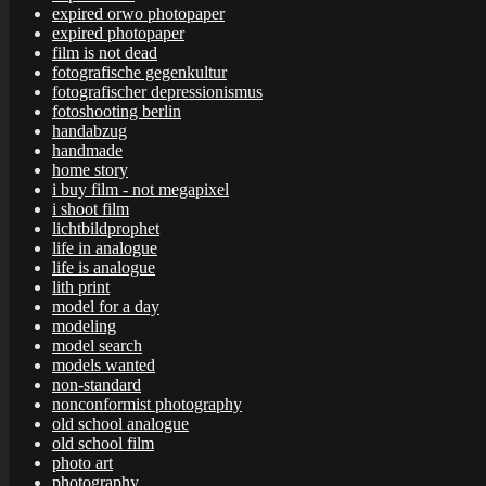
expired orwo photopaper
expired photopaper
film is not dead
fotografische gegenkultur
fotografischer depressionismus
fotoshooting berlin
handabzug
handmade
home story
i buy film - not megapixel
i shoot film
lichtbildprophet
life in analogue
life is analogue
lith print
model for a day
modeling
model search
models wanted
non-standard
nonconformist photography
old school analogue
old school film
photo art
photography