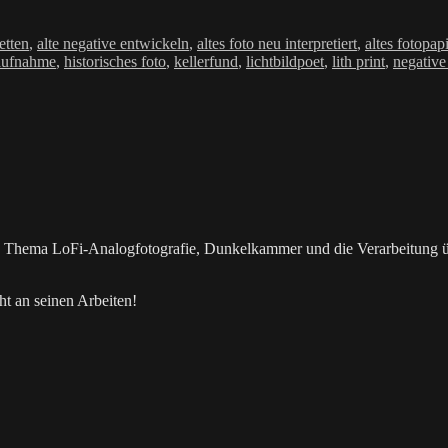
ter
retten
,
alte negative entwickeln
,
altes foto neu interpretiert
,
altes fotopap
 aufnahme
,
historisches foto
,
kellerfund
,
lichtbildpoet
,
lith print
,
negative
as Thema LoFi-Analogfotografie, Dunkelkammer und die Verarbeitung 
t an seinen Arbeiten!