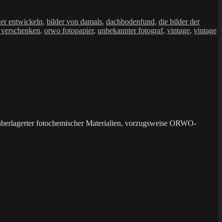
ier entwickeln
,
bilder von damals
,
dachbodenfund
,
die bilder der
 verschenken
,
orwo fotopapier
,
unbekannter fotograf
,
vintage
,
vintage
überlagerter fotochemischer Materialien, vorzugsweise ORWO-