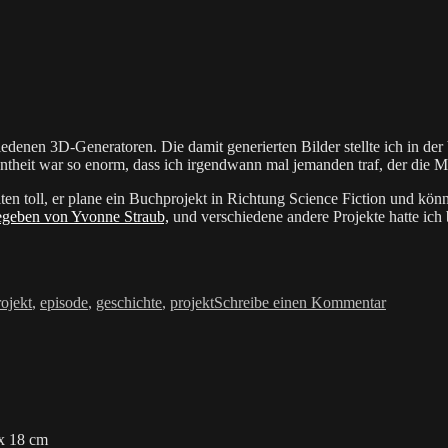
.
hiedenen 3D-Generatoren. Die damit generierten Bilder stellte ich in d
ntheit war so enorm, dass ich irgendwann mal jemanden traf, der die M
en toll, er plane ein Buchprojekt in Richtung Science Fiction und könn
gegeben von Yvonne Straub,
und verschiedene andere Projekte hatte ich
r
zu
ojekt
,
episode
,
geschichte
,
projekt
Schreibe einen Kommentar
Die
Sache
mit
Robert
Sheckley
 x 18 cm