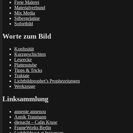
Freie Malerei
Materialverbund
Mix Media
Silbergelatine
Sofortbild
Worte zum Bild
Konfusität
Kurzgeschichten
Leseecke
Plattenstube
Tipps & Tricks
Traktate
Lichtbildprophet’s Prophezeiungen
Werkzeuge
Linksammlung
annenie annenou
Annik Traumann
dienacht – Calin Kruse
FrameWorks Berlin
Lichtbildpoet at Instagram