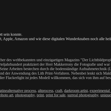
tt sein konnte.
ft, Apple, Amazon und wie diese digitalen Wunderknaben noch alle he
her des weltbekannten und einzigartigen Magazins "Der Lichtbildproph
teljahrhundert praktiziert der Herr Makkerrony die Fotografie und war c
 Seine Arbeiten bestechen durch die bodenständige Aufnahmetechnik (LoF
Anwendung des Lith Print-Verfahren. Nebenbei lenkt sich Makkerrony 
elier Flackerlight ist jedes Modell willkommen, das sich von ihm auf be
Schlagwörter
atine
alternative process
,
altprocess
,
craft
,
darkroom artist
,
experimental
photo art
,
photography
,
print
,
print for sale
,
surreal photography
,
unique