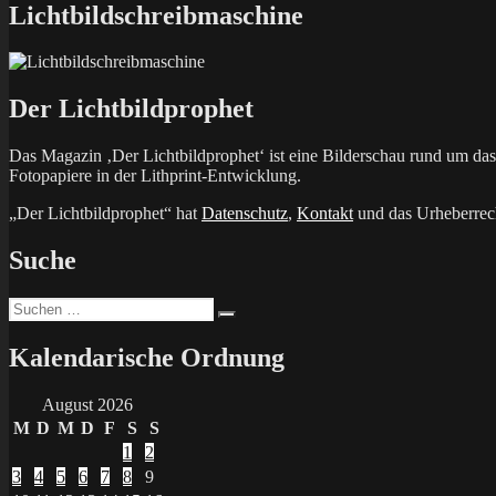
Lichtbildschreibmaschine
Der Lichtbildprophet
Das Magazin ‚Der Lichtbildprophet‘ ist eine Bilderschau rund um d
Fotopapiere in der Lithprint-Entwicklung.
„Der Lichtbildprophet“ hat
Datenschutz
,
Kontakt
und das Urheberrech
Suche
Suchen
Suchen
nach:
Kalendarische Ordnung
August 2026
M
D
M
D
F
S
S
1
2
3
4
5
6
7
8
9