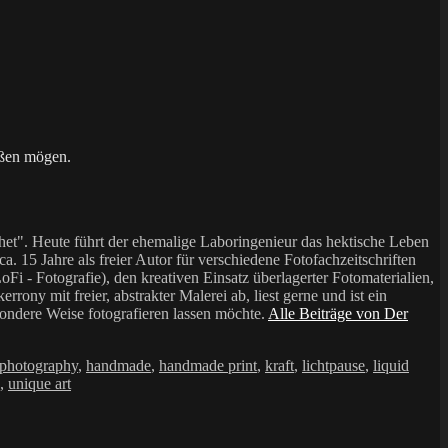
ißen mögen.
et". Heute führt der ehemalige Laboringenieur das hektische Leben
a. 15 Jahre als freier Autor für verschiedene Fotofachzeitschriften
i - Fotografie), den kreativen Einsatz überlagerter Fotomaterialien,
mit freier, abstrakter Malerei ab, liest gerne und ist ein
sondere Weise fotografieren lassen möchte.
Alle Beiträge von Der
 photography
,
handmade
,
handmade print
,
kraft
,
lichtpause
,
liquid
,
unique art