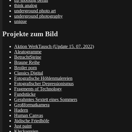
tfp shooting berlin
think analog
underground photo art
underground photography
unique
Projekte zum Bild
Aktion WerkTausch (Update 15. 07. 2022)
Aleatogramme
BetrachtSteine
Braune Reihe
Broiler porn
Classics Digital
Fotografische Höhlenmalereien
Fotografischer Depressionismus
Fragments of Technology
Fundstücke
Gerahmtes Sextett eines Sommers
Großformatkamera
Hadern
Human Canvas
Jüdische Friedhöfe
Just paint
Klecksereien