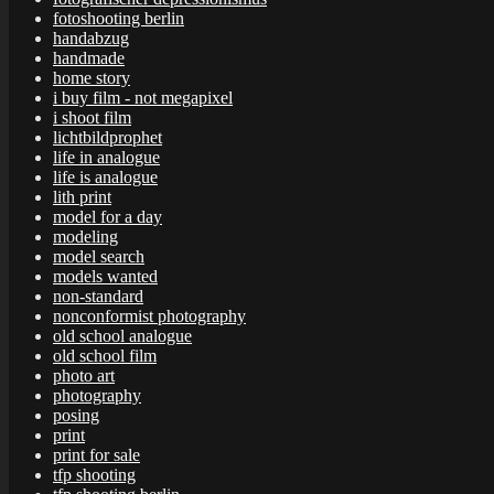
fotoshooting berlin
handabzug
handmade
home story
i buy film - not megapixel
i shoot film
lichtbildprophet
life in analogue
life is analogue
lith print
model for a day
modeling
model search
models wanted
non-standard
nonconformist photography
old school analogue
old school film
photo art
photography
posing
print
print for sale
tfp shooting