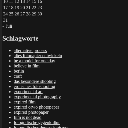
10
11
12
13
14
15
16
17
18
19
20
21
22
23
24
25
26
27
28
29
30
31
« Juli
Schlagworte
alternative process
altes fotopapier entwickeln
be a model for one day
believe in film
berlin
craft
das besondere shooting
erotisches fotoshooting
experimental art
experimental photography
expired film
expired orwo photopaper
expired photopaper
film is not dead
fotografische gegenkultur
fotografischer depressionismus