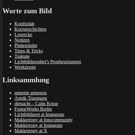
Worte zum Bild
Konfusität
Kurzgeschichten
Leseecke
Notizen
Plattenstube
Tipps & Tricks
Traktate
Lichtbildprophet’s Prophezeiungen
Werkzeuge
Linksammlung
annenie annenou
Annik Traumann
dienacht – Calin Kruse
FrameWorks Berlin
Lichtbildpoet at Instagram
Makkerrony at fotocommunity
Makkerrony at Instagram
Makkerrony at X