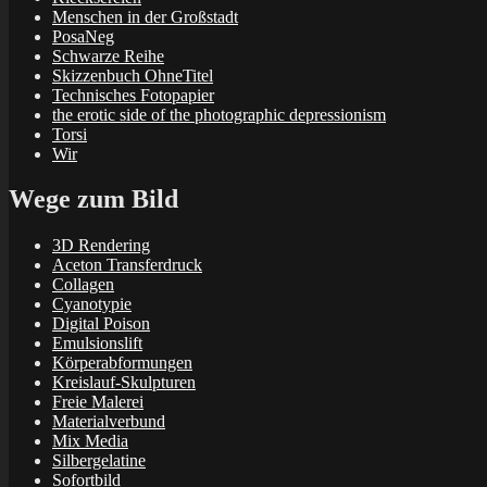
Menschen in der Großstadt
PosaNeg
Schwarze Reihe
Skizzenbuch OhneTitel
Technisches Fotopapier
the erotic side of the photographic depressionism
Torsi
Wir
Wege zum Bild
3D Rendering
Aceton Transferdruck
Collagen
Cyanotypie
Digital Poison
Emulsionslift
Körperabformungen
Kreislauf-Skulpturen
Freie Malerei
Materialverbund
Mix Media
Silbergelatine
Sofortbild