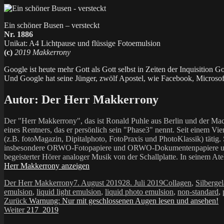
Ein schöner Busen – versteckt
Nr. 1886
Unikat: A4 Lichtpause und flüssige Fotoemulsion
(c)
2019 Makkerrony
Google ist heute mehr Gott als Gott selbst in Zeiten der Inquisition Go
Und Google hat seine Jünger, zwölf Apostel, wie Facebook, Microso
Autor:
Der Herr Makkerrony
Der "Herr Makkerrony", das ist Ronald Puhle aus Berlin und der Mac
eines Rentners, das er persönlich sein "Phase3" nennt. Seit einem Vier
(z.B. fotoMagazin, Dipitalphoto, FotoPraxis und PhotoKlassik) tätig.
insbesondere ORWO-Fotopapiere und ORWO-Dokumentenpapiere und der 
begeisterter Hörer analoger Musik von der Schallplatte. In seinem At
Herr Makkerrony anzeigen
Autor
Veröffentlicht
Kategorien
Der Herr Makkerrony
7. August 2019
28. Juli 2019
Collagen
,
Silbergel
am
emulsion
,
liquid light emulsion
,
liquid photo emulsion
,
non-standard
,
Beitragsnavigation
Vorheriger
Zurück
Warnung: Nur mit geschlossenen Augen lesen und ansehen!
Nächster
Beitrag:
Weiter
217_2019
Beitrag: