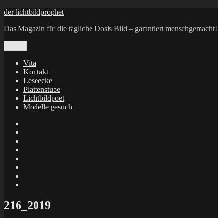
Zum
der lichtbildprophet
Inhalt
Das Magazin für die tägliche Dosis Bild – garantiert menschgemacht!
springen
Menü
Vita
Kontakt
Leseecke
Plattenstube
Lichtbildpoet
Modelle gesucht
annenie
annenou
Annik
Traumann
dienacht
–
FrameWorks
Calin
Berlin
Lichtbildpoet
Kruse
at
Makkerrony
Instagram
at
Makkerrony
fotocommunity
at
Makkerrony
Instagram
at
X
216_2019