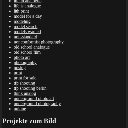
life in analogue
life is analogue
lith print
model for a day
modeling
model search
models wanted
non-standard
nonconformist photography
old school analogue
old school film
photo art
photography
posing
print
print for sale
tfp shooting
tfp shooting berlin
think analog
underground photo art
underground photography
unique
Projekte zum Bild