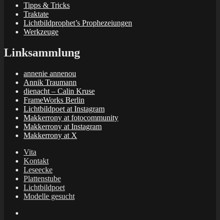
Tipps & Tricks
Traktate
Lichtbildprophet’s Prophezeiungen
Werkzeuge
Linksammlung
annenie annenou
Annik Traumann
dienacht – Calin Kruse
FrameWorks Berlin
Lichtbildpoet at Instagram
Makkerrony at fotocommunity
Makkerrony at Instagram
Makkerrony at X
Vita
Kontakt
Leseecke
Plattenstube
Lichtbildpoet
Modelle gesucht
annenie