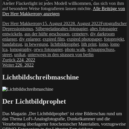
Atelier Flackerlight ist jedes Modell willkommen, das sich von ihm
auf besondere Weise fotografieren lassen möchte.
Alle Beiträge von
Der Herr Makkerrony anzeigen
Autor
Veröffentlicht
Kategorien
Der Herr Makkerrony
15. August 2022
8. August 2022
Fotografischer
am
Schlagwörter
Depressionismus
,
Silbergelatine
altes fotopapier
,
altes fotopapier
entwickeln
,
aus der hüfte geschossen
,
cemetery
,
diy darkroom
enlarger
,
diy enlarger
,
expired film
,
expired photopaper
,
fotoprojekt
,
handabzug
,
in bewegung
,
lichtbildprophet
,
lith print
,
lomo
,
lomo
lca
,
lomography
,
orwo fotopapier
,
photo walk
,
schnappschuss
,
street
,
unikat
,
unterwegs in den strassen von berlin
Beitragsnavigation
Vorheriger
Zurück
224_2022
Nächster
Beitrag:
Weiter
226_2022
Beitrag:
Lichtbildschreibmaschine
Der Lichtbildprophet
Das Magazin ‚Der Lichtbildprophet‘ ist eine Bilderschau rund um
das Thema LoFi-Analogfotografie, Dunkelkammer und die
Verarbeitung überlagerter fotochemischer Materialien, vorzugsweise