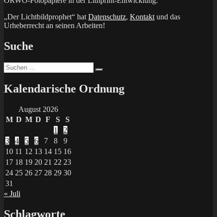
ORWO-Fotopapiere in der Lithprint-Entwicklung.
„Der Lichtbildprophet“ hat
Datenschutz
,
Kontakt
und das
Urheberrecht an seinen Arbeiten!
Suche
Suchen
Suchen
nach:
Kalendarische Ordnung
August 2026
M
D
M
D
F
S
S
1
2
3
4
5
6
7
8
9
10
11
12
13
14
15
16
17
18
19
20
21
22
23
24
25
26
27
28
29
30
31
« Juli
Schlagworte