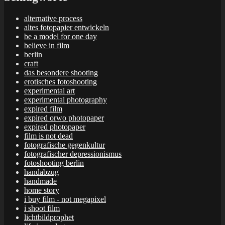
alternative process
altes fotopapier entwickeln
be a model for one day
believe in film
berlin
craft
das besondere shooting
erotisches fotoshooting
experimental art
experimental photography
expired film
expired orwo photopaper
expired photopaper
film is not dead
fotografische gegenkultur
fotografischer depressionismus
fotoshooting berlin
handabzug
handmade
home story
i buy film - not megapixel
i shoot film
lichtbildprophet