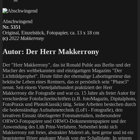
Abschwingend
Nr. 5351
Original, Einzelstück, Fotopapier, ca. 13 x 18 cm
(c)
2022 Makkerrony
Autor:
Der Herr Makkerrony
Der "Herr Makkerrony", das ist Ronald Puhle aus Berlin und der
Macher des weltbekannten und einzigartigen Magazins "Der
Lichtbildprophet". Heute führt der ehemalige Laboringenieur das
hektische Leben eines Rentners, das er persönlich sein "Phase3"
nennt. Seit einem Vierteljahrhundert praktiziert der Herr
Makkerrony die Fotografie und war ca. 15 Jahre als freier Autor für
verschiedene Fotofachzeitschriften (z.B. fotoMagazin, Dipitalphoto,
FotoPraxis und PhotoKlassik) tätig. Seine Arbeiten bestechen durch
die bodenständige Aufnahmetechnik (LoFi - Fotografie), den
kreativen Einsatz überlagerter Fotomaterialien, insbesondere
ORWO-Fotopapiere und ORWO-Dokumentenpapiere und der
Anwendung des Lith Print-Verfahren. Nebenbei lenkt sich
Makkerrony mit freier, abstrakter Malerei ab, liest gerne und ist ein
begeisterter Hörer analoger Musik von der Schallplatte. In seinem