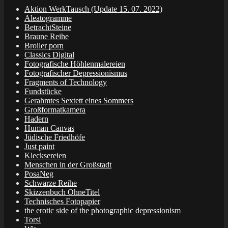
Aktion WerkTausch (Update 15. 07. 2022)
Aleatogramme
BetrachtSteine
Braune Reihe
Broiler porn
Classics Digital
Fotografische Höhlenmalereien
Fotografischer Depressionismus
Fragments of Technology
Fundstücke
Gerahmtes Sextett eines Sommers
Großformatkamera
Hadern
Human Canvas
Jüdische Friedhöfe
Just paint
Klecksereien
Menschen in der Großstadt
PosaNeg
Schwarze Reihe
Skizzenbuch OhneTitel
Technisches Fotopapier
the erotic side of the photographic depressionism
Torsi