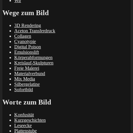
Wir
Wege zum Bild
3D Rendering
Aceton Transferdruck
Collagen
Cyanotypie
Digital Poison
Emulsionslift
Körperabformungen
Kreislauf-Skulpturen
Freie Malerei
Materialverbund
Mix Media
Silbergelatine
Sofortbild
Worte zum Bild
Konfusität
Kurzgeschichten
Leseecke
Plattenstube