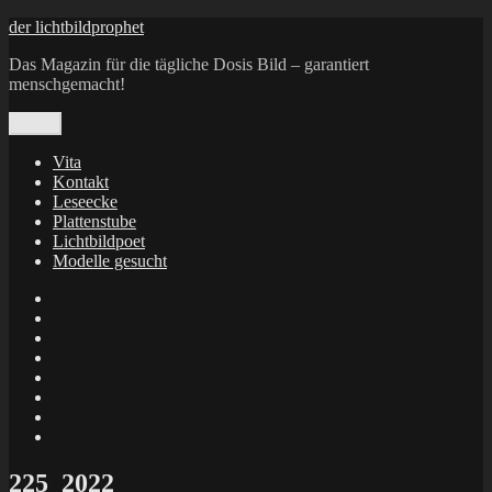
Zum
der lichtbildprophet
Inhalt
Das Magazin für die tägliche Dosis Bild – garantiert
springen
menschgemacht!
Menü
Vita
Kontakt
Leseecke
Plattenstube
Lichtbildpoet
Modelle gesucht
annenie
annenou
Annik
Traumann
dienacht
–
FrameWorks
Calin
Berlin
Lichtbildpoet
Kruse
at
Makkerrony
Instagram
at
Makkerrony
fotocommunity
at
Makkerrony
Instagram
at
X
225_2022