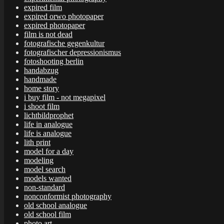
expired film
expired orwo photopaper
expired photopaper
film is not dead
fotografische gegenkultur
fotografischer depressionismus
fotoshooting berlin
handabzug
handmade
home story
i buy film - not megapixel
i shoot film
lichtbildprophet
life in analogue
life is analogue
lith print
model for a day
modeling
model search
models wanted
non-standard
nonconformist photography
old school analogue
old school film
photo art