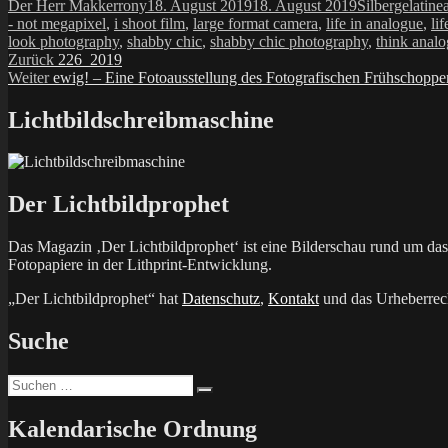
Autor
Veröffentlicht
Kategorien
Der Herr Makkerrony
18. August 2019
18. August 2019
Silbergelatine
am
- not megapixel
,
i shoot film
,
large format camera
,
life in analogue
,
li
look photography
,
shabby chic
,
shabby chic photography
,
think analo
Beitragsnavigation
Vorheriger
Zurück
226_2019
Nächster
Beitrag:
Weiter
ewig! – Eine Fotoausstellung des Fotografischen Frühschoppe
Beitrag:
Lichtbildschreibmaschine
Der Lichtbildprophet
Das Magazin ‚Der Lichtbildprophet‘ ist eine Bilderschau rund um d
Fotopapiere in der Lithprint-Entwicklung.
„Der Lichtbildprophet“ hat
Datenschutz
,
Kontakt
und das Urheberrech
Suche
Suchen
Suchen
nach:
Kalendarische Ordnung