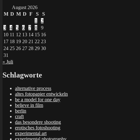
August 2026
M
D
M
D
F
S
S
1
2
3
4
5
6
7
8
9
10
11
12
13
14
15
16
17
18
19
20
21
22
23
24
25
26
27
28
29
30
31
« Juli
Schlagworte
alternative process
altes fotopapier entwickeln
be a model for one day
believe in film
berlin
craft
das besondere shooting
erotisches fotoshooting
experimental art
experimental photography