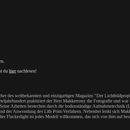
en.
t du
hier
nachlesen!
her des weltbekannten und einzigartigen Magazins "Der Lichtbildproph
teljahrhundert praktiziert der Herr Makkerrony die Fotografie und war c
 Seine Arbeiten bestechen durch die bodenständige Aufnahmetechnik (LoF
Anwendung des Lith Print-Verfahren. Nebenbei lenkt sich Makkerrony 
elier Flackerlight ist jedes Modell willkommen, das sich von ihm auf be