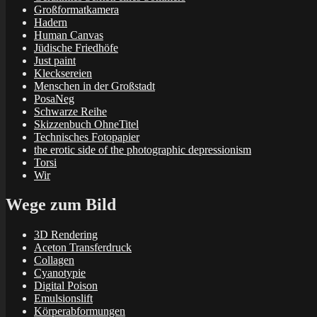
Großformatkamera
Hadern
Human Canvas
Jüdische Friedhöfe
Just paint
Klecksereien
Menschen in der Großstadt
PosaNeg
Schwarze Reihe
Skizzenbuch OhneTitel
Technisches Fotopapier
the erotic side of the photographic depressionism
Torsi
Wir
Wege zum Bild
3D Rendering
Aceton Transferdruck
Collagen
Cyanotypie
Digital Poison
Emulsionslift
Körperabformungen