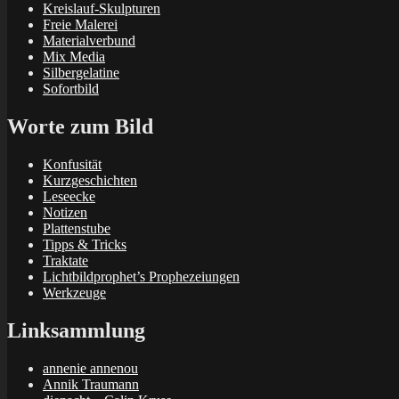
Kreislauf-Skulpturen
Freie Malerei
Materialverbund
Mix Media
Silbergelatine
Sofortbild
Worte zum Bild
Konfusität
Kurzgeschichten
Leseecke
Notizen
Plattenstube
Tipps & Tricks
Traktate
Lichtbildprophet’s Prophezeiungen
Werkzeuge
Linksammlung
annenie annenou
Annik Traumann