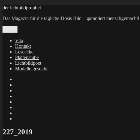
Zum
der lichtbildprophet
Inhalt
Das Magazin für die tägliche Dosis Bild – garantiert menschgemacht!
springen
Menü
Vita
Kontakt
Leseecke
Plattenstube
Lichtbildpoet
Modelle gesucht
annenie
annenou
Annik
Traumann
dienacht
–
FrameWorks
Calin
Berlin
Lichtbildpoet
Kruse
at
Makkerrony
Instagram
at
Makkerrony
fotocommunity
at
Makkerrony
Instagram
at
X
227_2019