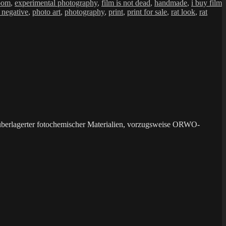
room
,
experimental photography
,
film is not dead
,
handmade
,
i buy film
 negative
,
photo art
,
photography
,
print
,
print for sale
,
rat look
,
rat
überlagerter fotochemischer Materialien, vorzugsweise ORWO-