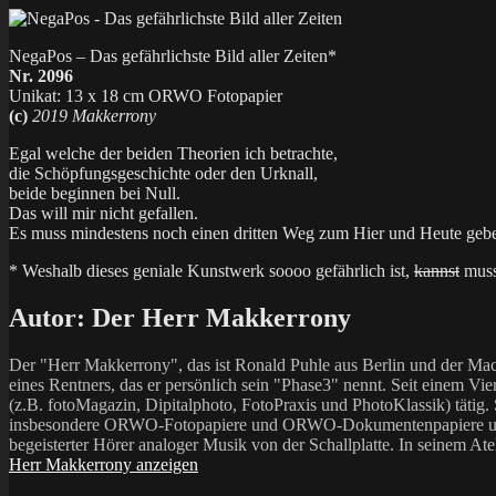
NegaPos – Das gefährlichste Bild aller Zeiten*
Nr. 2096
Unikat: 13 x 18 cm ORWO Fotopapier
(c)
2019 Makkerrony
Egal welche der beiden Theorien ich betrachte,
die Schöpfungsgeschichte oder den Urknall,
beide beginnen bei Null.
Das will mir nicht gefallen.
Es muss mindestens noch einen dritten Weg zum Hier und Heute geb
* Weshalb dieses geniale Kunstwerk soooo gefährlich ist,
kannst
muss
Autor:
Der Herr Makkerrony
Der "Herr Makkerrony", das ist Ronald Puhle aus Berlin und der Mac
eines Rentners, das er persönlich sein "Phase3" nennt. Seit einem Vier
(z.B. fotoMagazin, Dipitalphoto, FotoPraxis und PhotoKlassik) tätig.
insbesondere ORWO-Fotopapiere und ORWO-Dokumentenpapiere und der 
begeisterter Hörer analoger Musik von der Schallplatte. In seinem At
Herr Makkerrony anzeigen