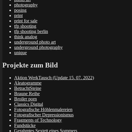
photography
posing
print
print for sale
tfp shooting
tfp shooting berlin
think analog
underground photo art
underground photography
unique
Projekte zum Bild
Aktion WerkTausch (Update 15. 07. 2022)
Aleatogramme
BetrachtSteine
Braune Reihe
Broiler porn
Classics Digital
Fotografische Höhlenmalereien
Fotografischer Depressionismus
Fragments of Technology
Fundstücke
Gerahmtes Sextett eines Sommers