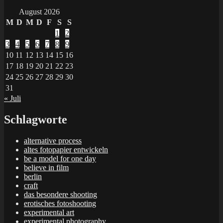
August 2026
M
D
M
D
F
S
S
1
2
3
4
5
6
7
8
9
10
11
12
13
14
15
16
17
18
19
20
21
22
23
24
25
26
27
28
29
30
31
« Juli
Schlagworte
alternative process
altes fotopapier entwickeln
be a model for one day
believe in film
berlin
craft
das besondere shooting
erotisches fotoshooting
experimental art
experimental photography