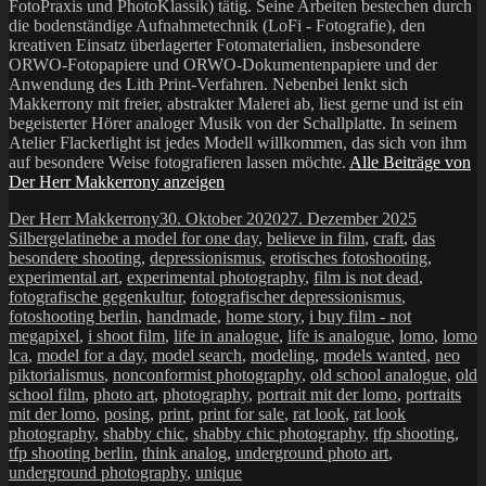
FotoPraxis und PhotoKlassik) tätig. Seine Arbeiten bestechen durch
die bodenständige Aufnahmetechnik (LoFi - Fotografie), den
kreativen Einsatz überlagerter Fotomaterialien, insbesondere
ORWO-Fotopapiere und ORWO-Dokumentenpapiere und der
Anwendung des Lith Print-Verfahren. Nebenbei lenkt sich
Makkerrony mit freier, abstrakter Malerei ab, liest gerne und ist ein
begeisterter Hörer analoger Musik von der Schallplatte. In seinem
Atelier Flackerlight ist jedes Modell willkommen, das sich von ihm
auf besondere Weise fotografieren lassen möchte.
Alle Beiträge von
Der Herr Makkerrony anzeigen
Autor
Veröffentlicht
Kategorie
Der Herr Makkerrony
30. Oktober 2020
27. Dezember 2025
Schlagwörter
am
Silbergelatine
be a model for one day
,
believe in film
,
craft
,
das
besondere shooting
,
depressionismus
,
erotisches fotoshooting
,
experimental art
,
experimental photography
,
film is not dead
,
fotografische gegenkultur
,
fotografischer depressionismus
,
fotoshooting berlin
,
handmade
,
home story
,
i buy film - not
megapixel
,
i shoot film
,
life in analogue
,
life is analogue
,
lomo
,
lomo
lca
,
model for a day
,
model search
,
modeling
,
models wanted
,
neo
piktorialismus
,
nonconformist photography
,
old school analogue
,
old
school film
,
photo art
,
photography
,
portrait mit der lomo
,
portraits
mit der lomo
,
posing
,
print
,
print for sale
,
rat look
,
rat look
photography
,
shabby chic
,
shabby chic photography
,
tfp shooting
,
tfp shooting berlin
,
think analog
,
underground photo art
,
underground photography
,
unique