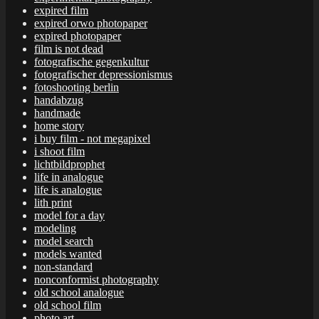
expired film
expired orwo photopaper
expired photopaper
film is not dead
fotografische gegenkultur
fotografischer depressionismus
fotoshooting berlin
handabzug
handmade
home story
i buy film - not megapixel
i shoot film
lichtbildprophet
life in analogue
life is analogue
lith print
model for a day
modeling
model search
models wanted
non-standard
nonconformist photography
old school analogue
old school film
photo art