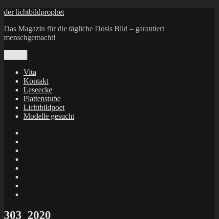
Zum
der lichtbildprophet
Inhalt
Das Magazin für die tägliche Dosis Bild – garantiert
springen
menschgemacht!
Menü
Vita
Kontakt
Leseecke
Plattenstube
Lichtbildpoet
Modelle gesucht
annenie
annenou
Annik
Traumann
dienacht
–
FrameWorks
Calin
Berlin
Lichtbildpoet
Kruse
at
Makkerrony
Instagram
at
Makkerrony
fotocommunity
at
Makkerrony
Instagram
at
X
303_2020