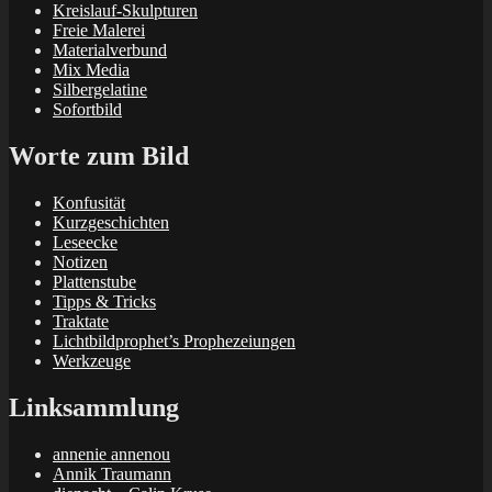
Kreislauf-Skulpturen
Freie Malerei
Materialverbund
Mix Media
Silbergelatine
Sofortbild
Worte zum Bild
Konfusität
Kurzgeschichten
Leseecke
Notizen
Plattenstube
Tipps & Tricks
Traktate
Lichtbildprophet’s Prophezeiungen
Werkzeuge
Linksammlung
annenie annenou
Annik Traumann