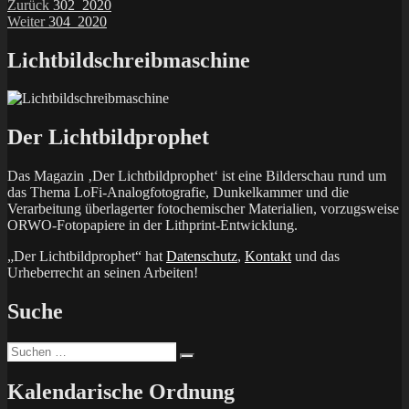
Beitragsnavigation
Vorheriger
Zurück
302_2020
Nächster
Beitrag:
Weiter
304_2020
Beitrag:
Lichtbildschreibmaschine
Der Lichtbildprophet
Das Magazin ‚Der Lichtbildprophet‘ ist eine Bilderschau rund um
das Thema LoFi-Analogfotografie, Dunkelkammer und die
Verarbeitung überlagerter fotochemischer Materialien, vorzugsweise
ORWO-Fotopapiere in der Lithprint-Entwicklung.
„Der Lichtbildprophet“ hat
Datenschutz
,
Kontakt
und das
Urheberrecht an seinen Arbeiten!
Suche
Suchen
Suchen
nach:
Kalendarische Ordnung