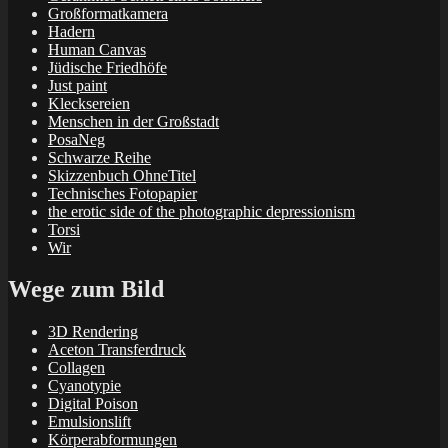
Großformatkamera
Hadern
Human Canvas
Jüdische Friedhöfe
Just paint
Klecksereien
Menschen in der Großstadt
PosaNeg
Schwarze Reihe
Skizzenbuch OhneTitel
Technisches Fotopapier
the erotic side of the photographic depressionism
Torsi
Wir
Wege zum Bild
3D Rendering
Aceton Transferdruck
Collagen
Cyanotypie
Digital Poison
Emulsionslift
Körperabformungen