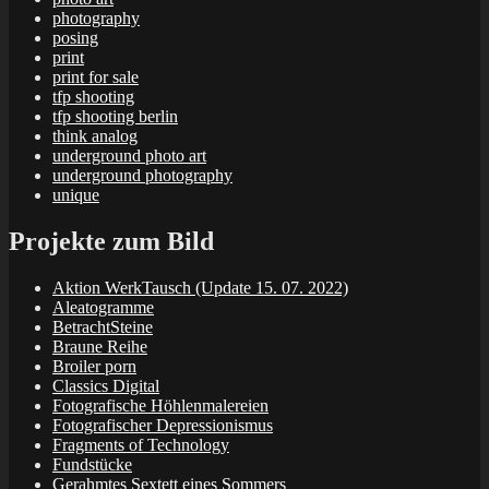
photography
posing
print
print for sale
tfp shooting
tfp shooting berlin
think analog
underground photo art
underground photography
unique
Projekte zum Bild
Aktion WerkTausch (Update 15. 07. 2022)
Aleatogramme
BetrachtSteine
Braune Reihe
Broiler porn
Classics Digital
Fotografische Höhlenmalereien
Fotografischer Depressionismus
Fragments of Technology
Fundstücke
Gerahmtes Sextett eines Sommers