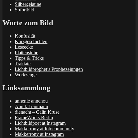
Silbergelatine
Sofortbild
Worte zum Bild
Konfusität
Kurzgeschichten
Leseecke
Plattenstube
Tipps & Tricks
Traktate
Lichtbildprophet’s Prophezeiungen
Werkzeuge
Linksammlung
annenie annenou
Annik Traumann
dienacht – Calin Kruse
FrameWorks Berlin
Lichtbildpoet at Instagram
Makkerrony at fotocommunity
Makkerrony at Instagram