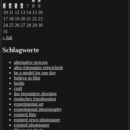
3
4
5
6
7
8
9
10
11
12
13
14
15
16
17
18
19
20
21
22
23
24
25
26
27
28
29
30
31
« Juli
Schlagworte
alternative process
altes fotopapier entwickeln
be a model for one day
believe in film
berlin
craft
das besondere shooting
erotisches fotoshooting
experimental art
experimental photography
expired film
expired orwo photopaper
expired photopaper