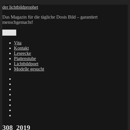
Zum
der lichtbildprophet
Inhalt
Das Magazin für die tägliche Dosis Bild – garantiert
springen
menschgemacht!
Menü
Vita
Kontakt
Leseecke
Plattenstube
Lichtbildpoet
Modelle gesucht
annenie
annenou
Annik
Traumann
dienacht
–
FrameWorks
Calin
Berlin
Lichtbildpoet
Kruse
at
Makkerrony
Instagram
at
Makkerrony
fotocommunity
at
Makkerrony
Instagram
at
X
308_2019