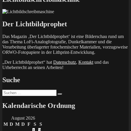
Der Lichtbildprophet
Das Magazin ‚Der Lichtbildprophet‘ ist eine Bilderschau rund um
das Thema LoFi-Analogfotografie, Dunkelkammer und die
Verarbeitung überlagerter fotochemischer Materialien, vorzugsweise
ORWO-Fotopapiere in der Lithprint-Entwicklung.
„Der Lichtbildprophet“ hat
Datenschutz
,
Kontakt
und das
Urheberrecht an seinen Arbeiten!
Suche
Suchen
Suchen
nach:
Kalendarische Ordnung
August 2026
M
D
M
D
F
S
S
1
2