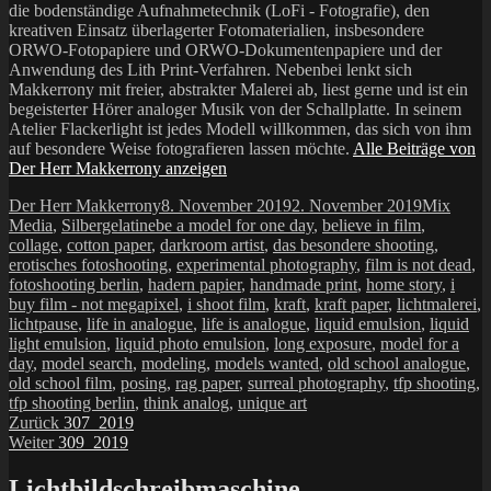
die bodenständige Aufnahmetechnik (LoFi - Fotografie), den
kreativen Einsatz überlagerter Fotomaterialien, insbesondere
ORWO-Fotopapiere und ORWO-Dokumentenpapiere und der
Anwendung des Lith Print-Verfahren. Nebenbei lenkt sich
Makkerrony mit freier, abstrakter Malerei ab, liest gerne und ist ein
begeisterter Hörer analoger Musik von der Schallplatte. In seinem
Atelier Flackerlight ist jedes Modell willkommen, das sich von ihm
auf besondere Weise fotografieren lassen möchte.
Alle Beiträge von
Der Herr Makkerrony anzeigen
Autor
Veröffentlicht
Kategorie
Der Herr Makkerrony
8. November 2019
2. November 2019
Mix
Schlagwörter
am
Media
,
Silbergelatine
be a model for one day
,
believe in film
,
collage
,
cotton paper
,
darkroom artist
,
das besondere shooting
,
erotisches fotoshooting
,
experimental photography
,
film is not dead
,
fotoshooting berlin
,
hadern papier
,
handmade print
,
home story
,
i
buy film - not megapixel
,
i shoot film
,
kraft
,
kraft paper
,
lichtmalerei
,
lichtpause
,
life in analogue
,
life is analogue
,
liquid emulsion
,
liquid
light emulsion
,
liquid photo emulsion
,
long exposure
,
model for a
day
,
model search
,
modeling
,
models wanted
,
old school analogue
,
old school film
,
posing
,
rag paper
,
surreal photography
,
tfp shooting
,
tfp shooting berlin
,
think analog
,
unique art
Beitragsnavigation
Vorheriger
Zurück
307_2019
Nächster
Beitrag:
Weiter
309_2019
Beitrag:
Lichtbildschreibmaschine