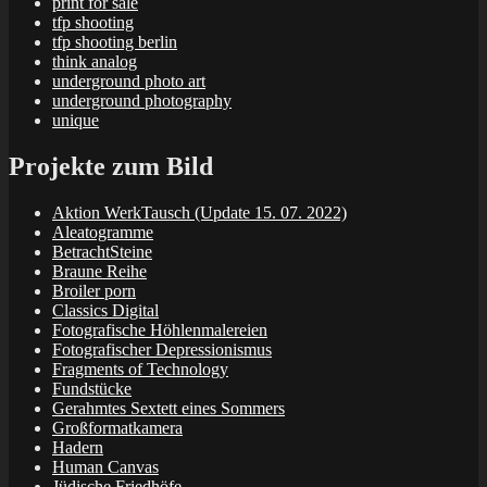
print for sale
tfp shooting
tfp shooting berlin
think analog
underground photo art
underground photography
unique
Projekte zum Bild
Aktion WerkTausch (Update 15. 07. 2022)
Aleatogramme
BetrachtSteine
Braune Reihe
Broiler porn
Classics Digital
Fotografische Höhlenmalereien
Fotografischer Depressionismus
Fragments of Technology
Fundstücke
Gerahmtes Sextett eines Sommers
Großformatkamera
Hadern
Human Canvas
Jüdische Friedhöfe