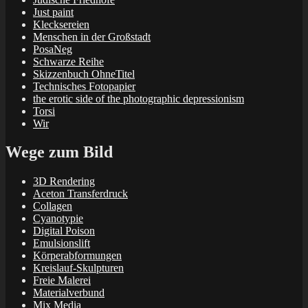
Just paint
Klecksereien
Menschen in der Großstadt
PosaNeg
Schwarze Reihe
Skizzenbuch OhneTitel
Technisches Fotopapier
the erotic side of the photographic depressionism
Torsi
Wir
Wege zum Bild
3D Rendering
Aceton Transferdruck
Collagen
Cyanotypie
Digital Poison
Emulsionslift
Körperabformungen
Kreislauf-Skulpturen
Freie Malerei
Materialverbund
Mix Media