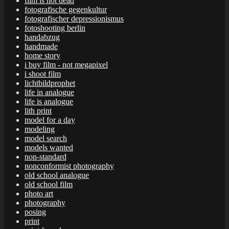
film is not dead
fotografische gegenkultur
fotografischer depressionismus
fotoshooting berlin
handabzug
handmade
home story
i buy film - not megapixel
i shoot film
lichtbildprophet
life in analogue
life is analogue
lith print
model for a day
modeling
model search
models wanted
non-standard
nonconformist photography
old school analogue
old school film
photo art
photography
posing
print