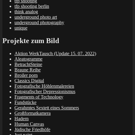
tfp shooting
tfp shooting berlin
think analog
underground photo art
underground photography
unique
Projekte zum Bild
Aktion WerkTausch (Update 15. 07. 2022)
Aleatogramme
BetrachtSteine
Braune Reihe
Broiler porn
Classics Digital
Fotografische Höhlenmalereien
Fotografischer Depressionismus
Fragments of Technology
Fundstücke
Gerahmtes Sextett eines Sommers
Großformatkamera
Hadern
Human Canvas
Jüdische Friedhöfe
Just paint