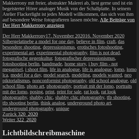
Makkerrony mit freier, abstrakter Malerei ab, liest gerne und ist ein
begeisterter Hörer analoger Musik von der Schallplatte. In seinem
Atelier Flackerlight ist jedes Modell willkommen, das sich von ihm
auf besondere Weise fotografieren lassen möchte.
Alle Beiträge von
Der Herr Makkerrony anzeigen
Autor
Veröffentlicht
Katego
Der Herr Makkerrony
17. November 2020
16. November 2020
Schlagwörter
am
Silbergelatine
be a model for one day
,
believe in film
,
craft
,
das
besondere shooting
,
depressionismus
,
erotisches fotoshooting
,
experimental art
,
experimental photography
,
film is not dead
,
fotografische gegenkultur
,
fotografischer depressionismus
,
fotoshooting berlin
,
handmade
,
home story
,
i buy film - not
megapixel
,
i shoot film
,
life in analogue
,
life is analogue
,
lomo
,
lomo
lca
,
model for a day
,
model search
,
modeling
,
models wanted
,
neo
piktorialismus
,
nonconformist photography
,
old school analogue
,
old
school film
,
photo art
,
photography
,
portrait mit der lomo
,
portraits
mit der lomo
,
posing
,
print
,
print for sale
,
rat look
,
rat look
photography
,
shabby chic
,
shabby chic photography
,
tfp shooting
,
tfp shooting berlin
,
think analog
,
underground photo art
,
underground photography
,
unique
Beitragsnavigation
Vorheriger
Zurück
320_2020
Nächster
Beitrag:
Weiter
322_2020
Beitrag:
Lichtbildschreibmaschine