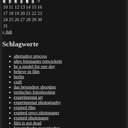
3
4
5
6
7
8
9
10
11
12
13
14
15
16
17
18
19
20
21
22
23
24
25
26
27
28
29
30
31
« Juli
Schlagworte
alternative process
altes fotopapier entwickeln
be a model for one day
believe in film
berlin
craft
das besondere shooting
erotisches fotoshooting
experimental art
experimental photography
expired film
expired orwo photopaper
expired photopaper
film is not dead