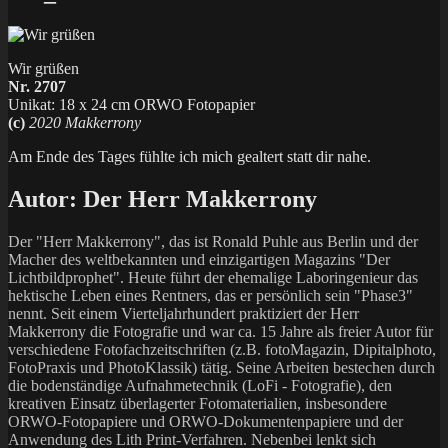
Wir grüßen
Nr. 2707
Unikat: 18 x 24 cm ORWO Fotopapier
(c)
2020 Makkerrony
Am Ende des Tages fühlte ich mich gealtert statt dir nahe.
Autor:
Der Herr Makkerrony
Der "Herr Makkerrony", das ist Ronald Puhle aus Berlin und der
Macher des weltbekannten und einzigartigen Magazins "Der
Lichtbildprophet". Heute führt der ehemalige Laboringenieur das
hektische Leben eines Rentners, das er persönlich sein "Phase3"
nennt. Seit einem Vierteljahrhundert praktiziert der Herr
Makkerrony die Fotografie und war ca. 15 Jahre als freier Autor für
verschiedene Fotofachzeitschriften (z.B. fotoMagazin, Dipitalphoto,
FotoPraxis und PhotoKlassik) tätig. Seine Arbeiten bestechen durch
die bodenständige Aufnahmetechnik (LoFi - Fotografie), den
kreativen Einsatz überlagerter Fotomaterialien, insbesondere
ORWO-Fotopapiere und ORWO-Dokumentenpapiere und der
Anwendung des Lith Print-Verfahren. Nebenbei lenkt sich