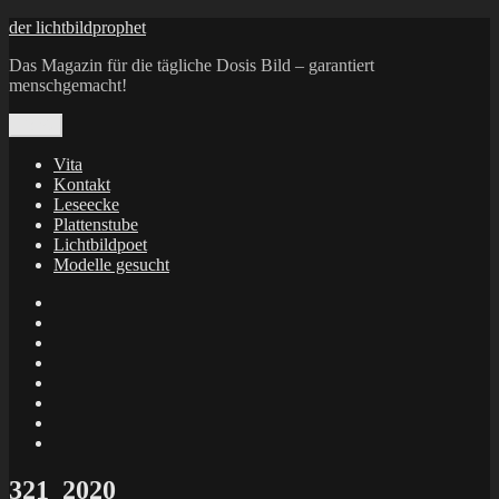
Zum
der lichtbildprophet
Inhalt
Das Magazin für die tägliche Dosis Bild – garantiert
springen
menschgemacht!
Menü
Vita
Kontakt
Leseecke
Plattenstube
Lichtbildpoet
Modelle gesucht
annenie
annenou
Annik
Traumann
dienacht
–
FrameWorks
Calin
Berlin
Lichtbildpoet
Kruse
at
Makkerrony
Instagram
at
Makkerrony
fotocommunity
at
Makkerrony
Instagram
at
X
321_2020