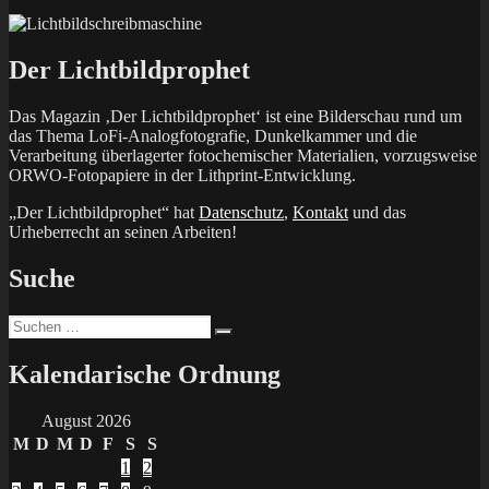
Der Lichtbildprophet
Das Magazin ‚Der Lichtbildprophet‘ ist eine Bilderschau rund um
das Thema LoFi-Analogfotografie, Dunkelkammer und die
Verarbeitung überlagerter fotochemischer Materialien, vorzugsweise
ORWO-Fotopapiere in der Lithprint-Entwicklung.
„Der Lichtbildprophet“ hat
Datenschutz
,
Kontakt
und das
Urheberrecht an seinen Arbeiten!
Suche
Suchen
Suchen
nach:
Kalendarische Ordnung
August 2026
M
D
M
D
F
S
S
1
2