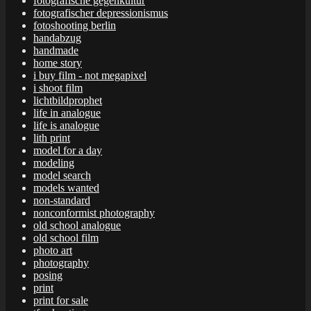
fotografische gegenkultur
fotografischer depressionismus
fotoshooting berlin
handabzug
handmade
home story
i buy film - not megapixel
i shoot film
lichtbildprophet
life in analogue
life is analogue
lith print
model for a day
modeling
model search
models wanted
non-standard
nonconformist photography
old school analogue
old school film
photo art
photography
posing
print
print for sale