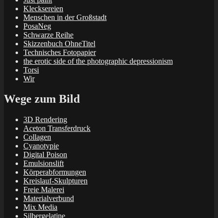
Klecksereien
Menschen in der Großstadt
PosaNeg
Schwarze Reihe
Skizzenbuch OhneTitel
Technisches Fotopapier
the erotic side of the photographic depressionism
Torsi
Wir
Wege zum Bild
3D Rendering
Aceton Transferdruck
Collagen
Cyanotypie
Digital Poison
Emulsionslift
Körperabformungen
Kreislauf-Skulpturen
Freie Malerei
Materialverbund
Mix Media
Silbergelatine