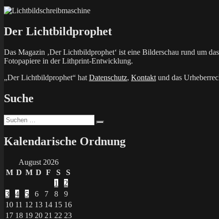
Der Lichtbildprophet
Das Magazin ‚Der Lichtbildprophet‘ ist eine Bilderschau rund um d
Fotopapiere in der Lithprint-Entwicklung.
„Der Lichtbildprophet“ hat
Datenschutz
,
Kontakt
und das Urheberrech
Suche
Suchen
Suchen
nach:
Kalendarische Ordnung
August 2026
M
D
M
D
F
S
S
1
2
3
4
5
6
7
8
9
10
11
12
13
14
15
16
17
18
19
20
21
22
23