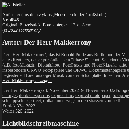
Aufsteller (aus dem Zyklus ‚Menschen in der Großstadt‘)
Nr. 4845
Original, Einzelstück, Fotopapier, ca. 13 x 18 cm
(c)
2022 Makkerrony
Autor:
Der Herr Makkerrony
Der "Herr Makkerrony", das ist Ronald Puhle aus Berlin und der Mac
eines Rentners, das er persönlich sein "Phase3" nennt. Seit einem Vier
(z.B. fotoMagazin, Dipitalphoto, FotoPraxis und PhotoKlassik) tätig.
insbesondere ORWO-Fotopapiere und ORWO-Dokumentenpapiere und der 
begeisterter Hörer analoger Musik von der Schallplatte. In seinem At
Herr Makkerrony anzeigen
Autor
Veröffentlicht
Katego
Der Herr Makkerrony
23. November 2022
19. November 2022
Fotogr
am
enlarger
,
double exposure
,
expired film
,
expired photopaper
,
fotoproje
schnappschuss
,
street
,
unikat
,
unterwegs in den strassen von berlin
Beitragsnavigation
Vorheriger
Zurück
324_2022
Nächster
Beitrag:
Weiter
326_2022
Beitrag:
Lichtbildschreibmaschine