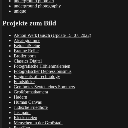
underground photo art
underground photography
unique
Projekte zum Bild
Aktion WerkTausch (Update 15. 07. 2022)
Aleatogramme
BetrachtSteine
Braune Reihe
Broiler porn
Classics Digital
Fotografische Höhlenmalereien
Fotografischer Depressionismus
Fragments of Technology
Fundstücke
Gerahmtes Sextett eines Sommers
Großformatkamera
Hadern
Human Canvas
Jüdische Friedhöfe
Just paint
Klecksereien
Menschen in der Großstadt
PosaNeg