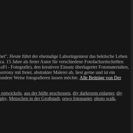
et". Heute führt der ehemalige Laboringenieur das hektische Leben
a. 15 Jahre als freier Autor für verschiedene Fotofachzeitschriften
i - Fotografie), den kreativen Einsatz überlagerter Fotomaterialien,
mit freier, abstrakter Malerei ab, liest gerne und ist ein
sondere Weise fotografieren lassen möchte.
Alle Beiträge von Der
r entwickeln
,
aus der hüfte geschossen
,
diy darkroom enlarger
,
diy
phy
,
Menschen in der Großstadt
,
orwo fotopapier
,
photo walk
,