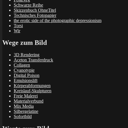
Schwarze Reihe
Skizzenbuch OhneTitel
Technisches Fotopapier
the erotic side of the photographic depressionism
Torsi
Wir
Wege zum Bild
3D Rendering
Aceton Transferdruck
Collagen
Cyanotypie
Digital Poison
Emulsionslift
Körperabformungen
Kreislauf-Skulpturen
Freie Malerei
Materialverbund
Mix Media
Silbergelatine
Sofortbild