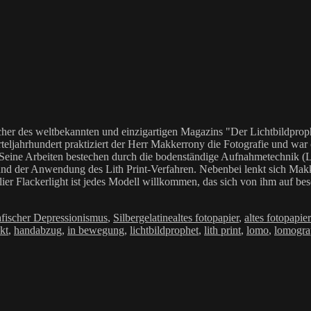
her des weltbekannten und einzigartigen Magazins "Der Lichtbildproph
teljahrhundert praktiziert der Herr Makkerrony die Fotografie und war c
 Seine Arbeiten bestechen durch die bodenständige Aufnahmetechnik (LoF
Anwendung des Lith Print-Verfahren. Nebenbei lenkt sich Makkerrony 
elier Flackerlight ist jedes Modell willkommen, das sich von ihm auf be
rien
Schlagwörter
afischer Depressionismus
,
Silbergelatine
altes fotopapier
,
altes fotopapie
kt
,
handabzug
,
in bewegung
,
lichtbildprophet
,
lith print
,
lomo
,
lomogra