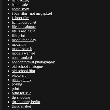
handabzug
handmade
home story
i buy film - not megapixel
i shoot film
lichtbildprophet
life in analogue
life is analogue
lith print
model for a day
modeling
model search
models wanted
non-standard
nonconformist photography
old school analogue
old school film
photo art
photography
posing
print
print for sale
tfp shooting
tfp shooting berlin
think analog