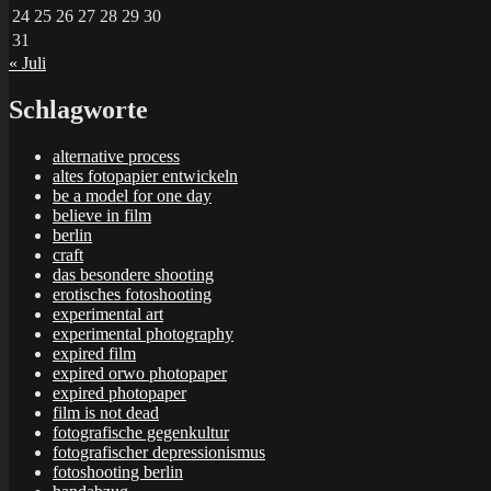
24
25
26
27
28
29
30
31
« Juli
Schlagworte
alternative process
altes fotopapier entwickeln
be a model for one day
believe in film
berlin
craft
das besondere shooting
erotisches fotoshooting
experimental art
experimental photography
expired film
expired orwo photopaper
expired photopaper
film is not dead
fotografische gegenkultur
fotografischer depressionismus
fotoshooting berlin