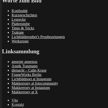
Worte zum Bild
Konfusität
Kurzgeschichten
Leseecke
Plattenstube
Tipps & Tricks
Traktate
Lichtbildprophet’s Prophezeiungen
Werkzeuge
Linksammlung
annenie annenou
Annik Traumann
dienacht – Calin Kruse
FrameWorks Berlin
Lichtbildpoet at Instagram
Makkerrony at fotocommunity
Makkerrony at Instagram
Makkerrony at X
Vita
Kontakt