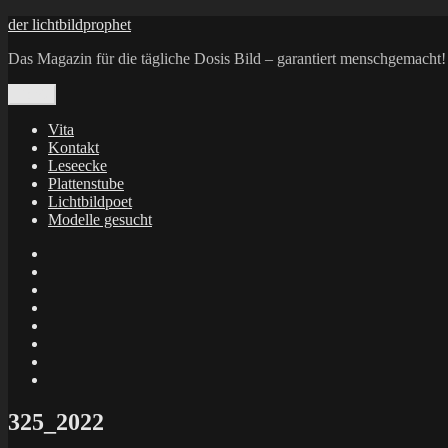
Zum
der lichtbildprophet
Inhalt
Das Magazin für die tägliche Dosis Bild – garantiert menschgemacht!
springen
Menü
Vita
Kontakt
Leseecke
Plattenstube
Lichtbildpoet
Modelle gesucht
annenie
annenou
Annik
Traumann
dienacht
–
FrameWorks
Calin
Berlin
Lichtbildpoet
Kruse
at
Makkerrony
Instagram
at
Makkerrony
fotocommunity
at
Makkerrony
Instagram
at
X
325_2022