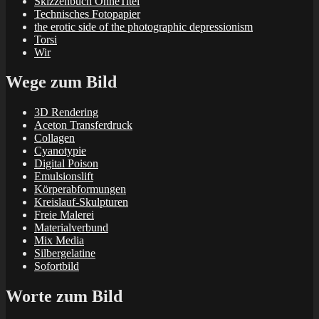
Skizzenbuch OhneTitel
Technisches Fotopapier
the erotic side of the photographic depressionism
Torsi
Wir
Wege zum Bild
3D Rendering
Aceton Transferdruck
Collagen
Cyanotypie
Digital Poison
Emulsionslift
Körperabformungen
Kreislauf-Skulpturen
Freie Malerei
Materialverbund
Mix Media
Silbergelatine
Sofortbild
Worte zum Bild