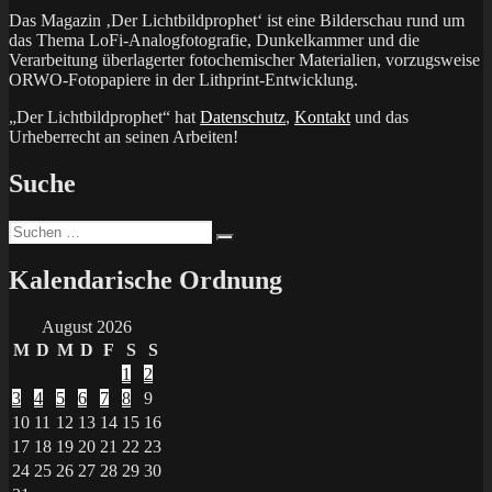
Das Magazin ‚Der Lichtbildprophet‘ ist eine Bilderschau rund um
das Thema LoFi-Analogfotografie, Dunkelkammer und die
Verarbeitung überlagerter fotochemischer Materialien, vorzugsweise
ORWO-Fotopapiere in der Lithprint-Entwicklung.
„Der Lichtbildprophet“ hat
Datenschutz
,
Kontakt
und das
Urheberrecht an seinen Arbeiten!
Suche
Suchen
Suchen
nach:
Kalendarische Ordnung
August 2026
M
D
M
D
F
S
S
1
2
3
4
5
6
7
8
9
10
11
12
13
14
15
16
17
18
19
20
21
22
23
24
25
26
27
28
29
30