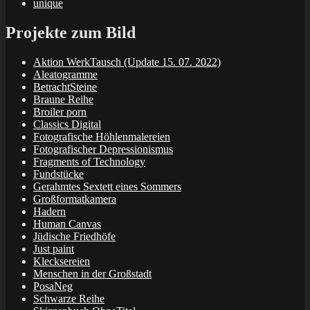
unique
Projekte zum Bild
Aktion WerkTausch (Update 15. 07. 2022)
Aleatogramme
BetrachtSteine
Braune Reihe
Broiler porn
Classics Digital
Fotografische Höhlenmalereien
Fotografischer Depressionismus
Fragments of Technology
Fundstücke
Gerahmtes Sextett eines Sommers
Großformatkamera
Hadern
Human Canvas
Jüdische Friedhöfe
Just paint
Klecksereien
Menschen in der Großstadt
PosaNeg
Schwarze Reihe