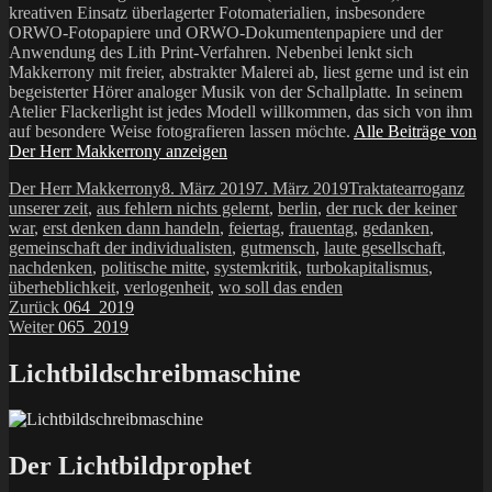
kreativen Einsatz überlagerter Fotomaterialien, insbesondere
ORWO-Fotopapiere und ORWO-Dokumentenpapiere und der
Anwendung des Lith Print-Verfahren. Nebenbei lenkt sich
Makkerrony mit freier, abstrakter Malerei ab, liest gerne und ist ein
begeisterter Hörer analoger Musik von der Schallplatte. In seinem
Atelier Flackerlight ist jedes Modell willkommen, das sich von ihm
auf besondere Weise fotografieren lassen möchte.
Alle Beiträge von
Der Herr Makkerrony anzeigen
Autor
Veröffentlicht
Kategorien
Schlagwörte
Der Herr Makkerrony
8. März 2019
7. März 2019
Traktate
arroganz
am
unserer zeit
,
aus fehlern nichts gelernt
,
berlin
,
der ruck der keiner
war
,
erst denken dann handeln
,
feiertag
,
frauentag
,
gedanken
,
gemeinschaft der individualisten
,
gutmensch
,
laute gesellschaft
,
nachdenken
,
politische mitte
,
systemkritik
,
turbokapitalismus
,
überheblichkeit
,
verlogenheit
,
wo soll das enden
Beitragsnavigation
Vorheriger
Zurück
064_2019
Nächster
Beitrag:
Weiter
065_2019
Beitrag:
Lichtbildschreibmaschine
Der Lichtbildprophet