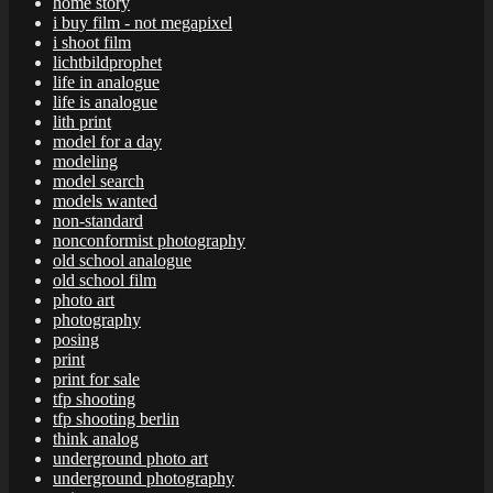
home story
i buy film - not megapixel
i shoot film
lichtbildprophet
life in analogue
life is analogue
lith print
model for a day
modeling
model search
models wanted
non-standard
nonconformist photography
old school analogue
old school film
photo art
photography
posing
print
print for sale
tfp shooting
tfp shooting berlin
think analog
underground photo art
underground photography