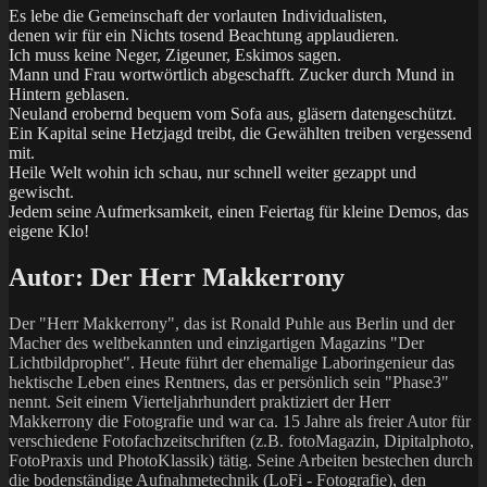
Es lebe die Gemeinschaft der vorlauten Individualisten,
denen wir für ein Nichts tosend Beachtung applaudieren.
Ich muss keine Neger, Zigeuner, Eskimos sagen.
Mann und Frau wortwörtlich abgeschafft. Zucker durch Mund in
Hintern geblasen.
Neuland erobernd bequem vom Sofa aus, gläsern datengeschützt.
Ein Kapital seine Hetzjagd treibt, die Gewählten treiben vergessend
mit.
Heile Welt wohin ich schau, nur schnell weiter gezappt und
gewischt.
Jedem seine Aufmerksamkeit, einen Feiertag für kleine Demos, das
eigene Klo!
Autor:
Der Herr Makkerrony
Der "Herr Makkerrony", das ist Ronald Puhle aus Berlin und der
Macher des weltbekannten und einzigartigen Magazins "Der
Lichtbildprophet". Heute führt der ehemalige Laboringenieur das
hektische Leben eines Rentners, das er persönlich sein "Phase3"
nennt. Seit einem Vierteljahrhundert praktiziert der Herr
Makkerrony die Fotografie und war ca. 15 Jahre als freier Autor für
verschiedene Fotofachzeitschriften (z.B. fotoMagazin, Dipitalphoto,
FotoPraxis und PhotoKlassik) tätig. Seine Arbeiten bestechen durch
die bodenständige Aufnahmetechnik (LoFi - Fotografie), den