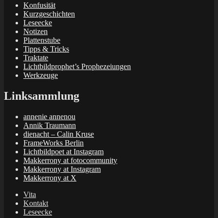
Konfusität
Kurzgeschichten
Leseecke
Notizen
Plattenstube
Tipps & Tricks
Traktate
Lichtbildprophet’s Prophezeiungen
Werkzeuge
Linksammlung
annenie annenou
Annik Traumann
dienacht – Calin Kruse
FrameWorks Berlin
Lichtbildpoet at Instagram
Makkerrony at fotocommunity
Makkerrony at Instagram
Makkerrony at X
Vita
Kontakt
Leseecke