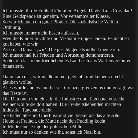
Ich musste für die Freiheit kämpfen: Angela Davis! Luis Corvalan!
Eine Geldspende ist genehm. Vor versammelter Klasse.
So war ich auch ein guter Pionier. Die sozialistische Welt in
Ordnung.
Ich musste immer mein Essen aufessen.
Weil die Kinder in Chile und Vietnam Hunger leiden. Es nicht so
gut haben wie wir.
Also das Damals ‚wir‘. Die geschlagene Kindheit meine ich.
Ich musste mal für Frieden und Abrüstung demonstrieren.
Später ich las, mein friedliebendes Land sich aus Waffenverkäufen
finanzierte.
Dann kam das, woran alle immer geglaubt und keiner so recht
glauben wollte.
Alles wurde anders und besser. Grenzen grenzenlos und gesagt, was
das Beste ist.
Die Dämonen von einst in die Industrie und Tagebaue gesteckt.
Keiner wollte sie dort haben. Die Freiheitsliebenden machten
Industrie, Tagebaue dicht.
Sie hatten alles im Überfluss und viel besser als das alte Alte.
Heute ist Freiheit, die Mutti nackt den Pudding kocht.
In Milde einer Enge der politischen Mitte.
Ich muss nur so denken wie ihr, sonst ich Nazi bin.