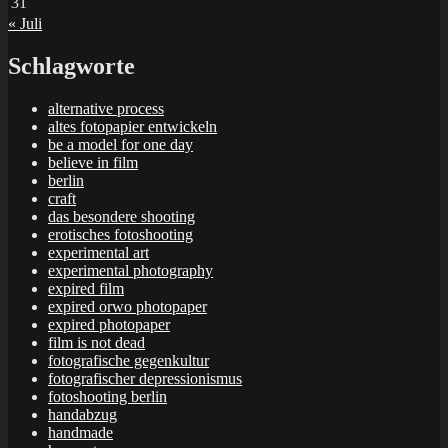
31
« Juli
Schlagworte
alternative process
altes fotopapier entwickeln
be a model for one day
believe in film
berlin
craft
das besondere shooting
erotisches fotoshooting
experimental art
experimental photography
expired film
expired orwo photopaper
expired photopaper
film is not dead
fotografische gegenkultur
fotografischer depressionismus
fotoshooting berlin
handabzug
handmade