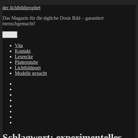
Zum
der lichtbildprophet
Inhalt
Das Magazin für die tägliche Dosis Bild – garantiert
springen
menschgemacht!
Menü
Vita
Kontakt
Leseecke
Plattenstube
Lichtbildpoet
Modelle gesucht
annenie
annenou
Annik
Traumann
dienacht
–
FrameWorks
Calin
Berlin
Lichtbildpoet
Kruse
at
Makkerrony
Instagram
at
Makkerrony
fotocommunity
at
Makkerrony
Instagram
at
X
Schlagwort:
experimentelles