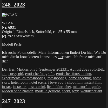
248_2023
WLAN
Nr. 6931
Original, Einzelstück, Sofortbild, ca. 85 x 55 mm
(c)
2023 Makkerrony
Modell Perle
Ich suche Fotomodelle. Mehr Informationen findest Du
hier
. Wie Du
mich direkt kontaktieren kannst, lies
hier
nach. Ich freue mich auf
dich!
Autor
Veröffentlicht
Kategorien
Sc
Der Herr Makkerrony
5. September 2023
31. August 2023
Sofortbild
am
akt
,
curvy girl
,
erotische fotografie
,
erotisches fotoshooting
,
experimentelles fotoshooting
,
fotoshooting
,
home shooting
,
home
story
,
hotel room
,
hotel scene
,
i love you
,
i shoot film
,
instant film
,
instax
,
instax art
,
instax mini
,
lichtbildprophet
,
miniaturfotografie
,
Modell ohne Namen
,
modelle gesucht
,
nackt
,
sexy
,
weiblicher akt
247_2023