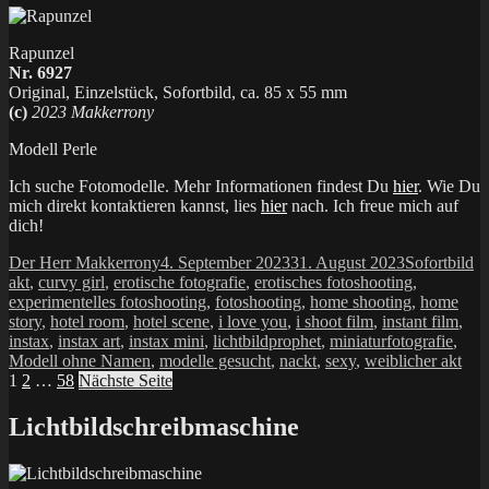
Rapunzel
Nr. 6927
Original, Einzelstück, Sofortbild, ca. 85 x 55 mm
(c)
2023 Makkerrony
Modell Perle
Ich suche Fotomodelle. Mehr Informationen findest Du
hier
. Wie Du
mich direkt kontaktieren kannst, lies
hier
nach. Ich freue mich auf
dich!
Autor
Veröffentlicht
Kategorien
Sc
Der Herr Makkerrony
4. September 2023
31. August 2023
Sofortbild
am
akt
,
curvy girl
,
erotische fotografie
,
erotisches fotoshooting
,
experimentelles fotoshooting
,
fotoshooting
,
home shooting
,
home
story
,
hotel room
,
hotel scene
,
i love you
,
i shoot film
,
instant film
,
instax
,
instax art
,
instax mini
,
lichtbildprophet
,
miniaturfotografie
,
Modell ohne Namen
,
modelle gesucht
,
nackt
,
sexy
,
weiblicher akt
Seitennummerierung
Seite
Seite
Seite
1
2
…
58
Nächste Seite
der
Lichtbildschreibmaschine
Beiträge