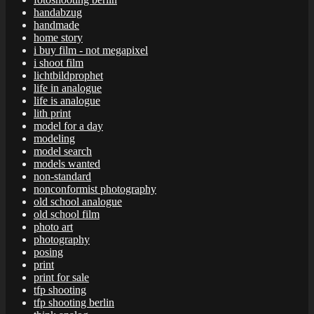
handabzug
handmade
home story
i buy film - not megapixel
i shoot film
lichtbildprophet
life in analogue
life is analogue
lith print
model for a day
modeling
model search
models wanted
non-standard
nonconformist photography
old school analogue
old school film
photo art
photography
posing
print
print for sale
tfp shooting
tfp shooting berlin