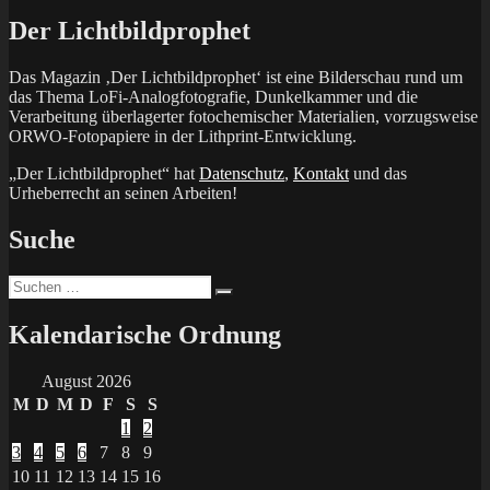
Der Lichtbildprophet
Das Magazin ‚Der Lichtbildprophet‘ ist eine Bilderschau rund um
das Thema LoFi-Analogfotografie, Dunkelkammer und die
Verarbeitung überlagerter fotochemischer Materialien, vorzugsweise
ORWO-Fotopapiere in der Lithprint-Entwicklung.
„Der Lichtbildprophet“ hat
Datenschutz
,
Kontakt
und das
Urheberrecht an seinen Arbeiten!
Suche
Suchen
Suchen
nach:
Kalendarische Ordnung
August 2026
M
D
M
D
F
S
S
1
2
3
4
5
6
7
8
9
10
11
12
13
14
15
16