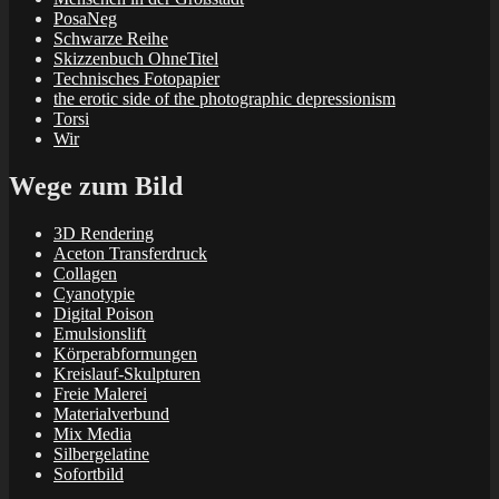
PosaNeg
Schwarze Reihe
Skizzenbuch OhneTitel
Technisches Fotopapier
the erotic side of the photographic depressionism
Torsi
Wir
Wege zum Bild
3D Rendering
Aceton Transferdruck
Collagen
Cyanotypie
Digital Poison
Emulsionslift
Körperabformungen
Kreislauf-Skulpturen
Freie Malerei
Materialverbund
Mix Media
Silbergelatine
Sofortbild