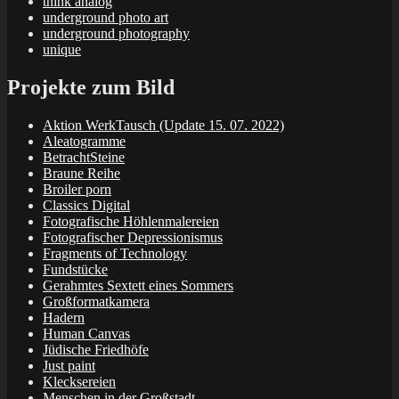
think analog
underground photo art
underground photography
unique
Projekte zum Bild
Aktion WerkTausch (Update 15. 07. 2022)
Aleatogramme
BetrachtSteine
Braune Reihe
Broiler porn
Classics Digital
Fotografische Höhlenmalereien
Fotografischer Depressionismus
Fragments of Technology
Fundstücke
Gerahmtes Sextett eines Sommers
Großformatkamera
Hadern
Human Canvas
Jüdische Friedhöfe
Just paint
Klecksereien
Menschen in der Großstadt