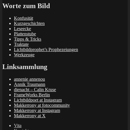
Worte zum Bild
Konfusität
Kurzgeschichten
Leseecke
Plattenstube
Tipps & Tricks
Traktate
Lichtbildprophet’s Prophezeiungen
Werkzeuge
Linksammlung
annenie annenou
Annik Traumann
dienacht – Calin Kruse
FrameWorks Berlin
Lichtbildpoet at Instagram
Makkerrony at fotocommunity
Makkerrony at Instagram
Makkerrony at X
Vita