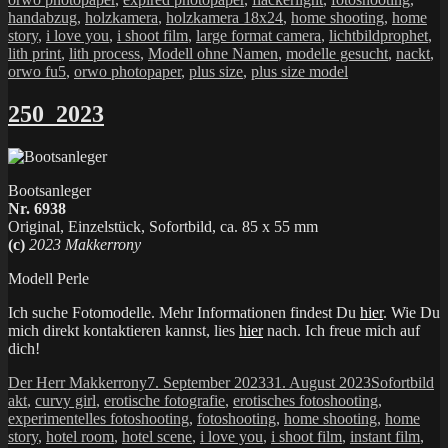
handabzug
,
holzkamera
,
holzkamera 18x24
,
home shooting
,
home
story
,
i love you
,
i shoot film
,
large format camera
,
lichtbildprophet
,
lith print
,
lith process
,
Modell ohne Namen
,
modelle gesucht
,
nackt
,
orwo fu5
,
orwo photopaper
,
plus size
,
plus size model
250_2023
Bootsanleger
Nr. 6938
Original, Einzelstück, Sofortbild, ca. 85 x 55 mm
(c)
2023 Makkerrony
Modell Perle
Ich suche Fotomodelle. Mehr Informationen findest Du
hier
. Wie Du
mich direkt kontaktieren kannst, lies
hier
nach. Ich freue mich auf
dich!
Autor
Veröffentlicht
Kategorien
Sc
Der Herr Makkerrony
7. September 2023
31. August 2023
Sofortbild
am
akt
,
curvy girl
,
erotische fotografie
,
erotisches fotoshooting
,
experimentelles fotoshooting
,
fotoshooting
,
home shooting
,
home
story
,
hotel room
,
hotel scene
,
i love you
,
i shoot film
,
instant film
,