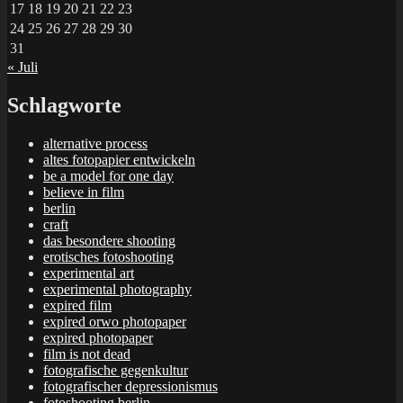
17
18
19
20
21
22
23
24
25
26
27
28
29
30
31
« Juli
Schlagworte
alternative process
altes fotopapier entwickeln
be a model for one day
believe in film
berlin
craft
das besondere shooting
erotisches fotoshooting
experimental art
experimental photography
expired film
expired orwo photopaper
expired photopaper
film is not dead
fotografische gegenkultur
fotografischer depressionismus
fotoshooting berlin