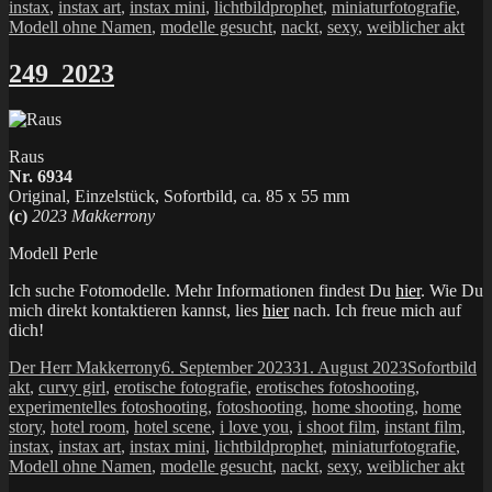
instax
,
instax art
,
instax mini
,
lichtbildprophet
,
miniaturfotografie
,
Modell ohne Namen
,
modelle gesucht
,
nackt
,
sexy
,
weiblicher akt
249_2023
Raus
Nr. 6934
Original, Einzelstück, Sofortbild, ca. 85 x 55 mm
(c)
2023 Makkerrony
Modell Perle
Ich suche Fotomodelle. Mehr Informationen findest Du
hier
. Wie Du
mich direkt kontaktieren kannst, lies
hier
nach. Ich freue mich auf
dich!
Autor
Veröffentlicht
Kategorien
Sc
Der Herr Makkerrony
6. September 2023
31. August 2023
Sofortbild
am
akt
,
curvy girl
,
erotische fotografie
,
erotisches fotoshooting
,
experimentelles fotoshooting
,
fotoshooting
,
home shooting
,
home
story
,
hotel room
,
hotel scene
,
i love you
,
i shoot film
,
instant film
,
instax
,
instax art
,
instax mini
,
lichtbildprophet
,
miniaturfotografie
,
Modell ohne Namen
,
modelle gesucht
,
nackt
,
sexy
,
weiblicher akt