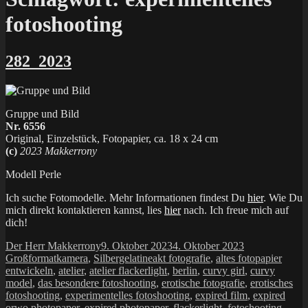
fotoshooting
282_2023
Gruppe und Bild
Nr. 6556
Original, Einzelstück, Fotopapier, ca. 18 x 24 cm
(c)
2023 Makkerrony
Modell Perle
Ich suche Fotomodelle. Mehr Informationen findest Du
hier
. Wie Du
mich direkt kontaktieren kannst, lies
hier
nach. Ich freue mich auf
dich!
Autor
Veröffentlicht
Kategorien
Der Herr Makkerrony
9. Oktober 2023
4. Oktober 2023
am
Schlagwörter
Großformatkamera
,
Silbergelatine
akt fotografie
,
altes fotopapier
entwickeln
,
atelier
,
atelier flackerlight
,
berlin
,
curvy girl
,
curvy
model
,
das besondere fotoshooting
,
erotische fotografie
,
erotisches
fotoshooting
,
experimentelles fotoshooting
,
expired film
,
expired
orwo photopaper
,
expired photopaper
,
flackerlight
,
fotoshooting
,