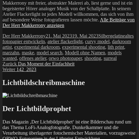
Makkerrony mit freier, abstrakter Malerei ab, liest gerne und ist ein
begeisterter Hörer analoger Musik von der Schallplatte. In seinem
Atelier Flackerlight ist jedes Modell willkommen, das sich von ihm
auf besondere Weise fotografieren lassen möchte.
Alle Beiträge von
Der Herr Makkerrony anzeigen
Autor
Veröffentlicht
Kategorien
Schlag
Der Herr Makkerrony
21. Mai 2023
19. Mai 2023
Silbergelatine
altes
am
fotopapier entwickeln
,
atelier flackerlight
,
curvy model
,
darkroom
artist
,
experimental darkroom
,
experimental shooting
,
lith print
,
marzahn
,
maske
,
model search
,
Modell ohne Namen
,
models
wanted
,
offenes atelier
,
orwo photopaper
,
shooting
,
surreal
Beitragsnavigation
Vorheriger
Zurück
Das Moment der Einfachheit
Nächster
Beitrag:
Weiter
142_2023
Beitrag:
Lichtbildschreibmaschine
Der Lichtbildprophet
Das Magazin ‚Der Lichtbildprophet‘ ist eine Bilderschau rund um
das Thema LoFi-Analogfotografie, Dunkelkammer und die
Verarbeitung überlagerter fotochemischer Materialien, vorzugsweise
ORWO-Fotopapiere in der Lithprint-Entwicklung.