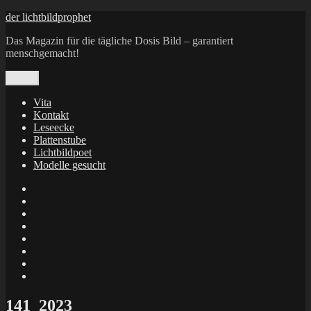
Zum
der lichtbildprophet
Inhalt
Das Magazin für die tägliche Dosis Bild – garantiert
springen
menschgemacht!
Menü
Vita
Kontakt
Leseecke
Plattenstube
Lichtbildpoet
Modelle gesucht
annenie
annenou
Annik
Traumann
dienacht
–
FrameWorks
Calin
Berlin
Lichtbildpoet
Kruse
at
Makkerrony
Instagram
at
Makkerrony
fotocommunity
at
Makkerrony
Instagram
at
X
141_2023