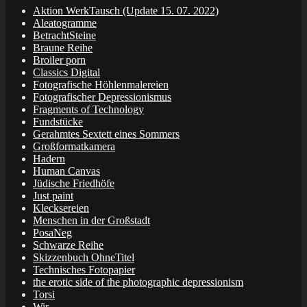
Aktion WerkTausch (Update 15. 07. 2022)
Aleatogramme
BetrachtSteine
Braune Reihe
Broiler porn
Classics Digital
Fotografische Höhlenmalereien
Fotografischer Depressionismus
Fragments of Technology
Fundstücke
Gerahmtes Sextett eines Sommers
Großformatkamera
Hadern
Human Canvas
Jüdische Friedhöfe
Just paint
Klecksereien
Menschen in der Großstadt
PosaNeg
Schwarze Reihe
Skizzenbuch OhneTitel
Technisches Fotopapier
the erotic side of the photographic depressionism
Torsi
Wir