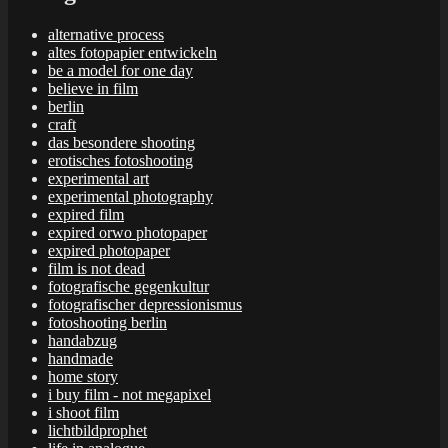
alternative process
altes fotopapier entwickeln
be a model for one day
believe in film
berlin
craft
das besondere shooting
erotisches fotoshooting
experimental art
experimental photography
expired film
expired orwo photopaper
expired photopaper
film is not dead
fotografische gegenkultur
fotografischer depressionismus
fotoshooting berlin
handabzug
handmade
home story
i buy film - not megapixel
i shoot film
lichtbildprophet