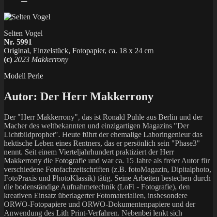
Selten Vogel
Nr. 5991
Original, Einzelstück, Fotopapier, ca. 18 x 24 cm
(c)
2023 Makkerrony
Modell Perle
Autor:
Der Herr Makkerrony
Der "Herr Makkerrony", das ist Ronald Puhle aus Berlin und der
Macher des weltbekannten und einzigartigen Magazins "Der
Lichtbildprophet". Heute führt der ehemalige Laboringenieur das
hektische Leben eines Rentners, das er persönlich sein "Phase3"
nennt. Seit einem Vierteljahrhundert praktiziert der Herr
Makkerrony die Fotografie und war ca. 15 Jahre als freier Autor für
verschiedene Fotofachzeitschriften (z.B. fotoMagazin, Dipitalphoto,
FotoPraxis und PhotoKlassik) tätig. Seine Arbeiten bestechen durch
die bodenständige Aufnahmetechnik (LoFi - Fotografie), den
kreativen Einsatz überlagerter Fotomaterialien, insbesondere
ORWO-Fotopapiere und ORWO-Dokumentenpapiere und der
Anwendung des Lith Print-Verfahren. Nebenbei lenkt sich