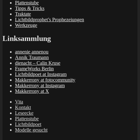
Plattenstube
Tipps & Tricks
Traktate
Lichtbildprophet’s Prophezeiungen
Werkzeuge
Linksammlung
annenie annenou
Annik Traumann
dienacht – Calin Kruse
FrameWorks Berlin
Lichtbildpoet at Instagram
Makkerrony at fotocommunity
Makkerrony at Instagram
Makkerrony at X
Vita
Kontakt
Leseecke
Plattenstube
Lichtbildpoet
Modelle gesucht