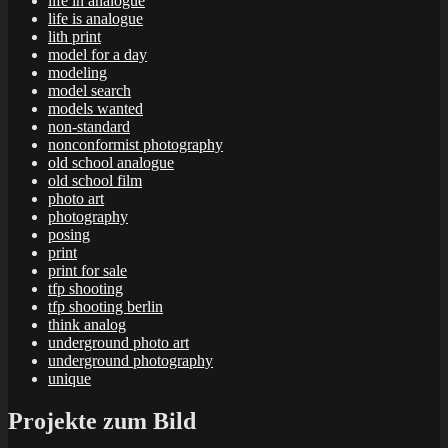
life in analogue
life is analogue
lith print
model for a day
modeling
model search
models wanted
non-standard
nonconformist photography
old school analogue
old school film
photo art
photography
posing
print
print for sale
tfp shooting
tfp shooting berlin
think analog
underground photo art
underground photography
unique
Projekte zum Bild