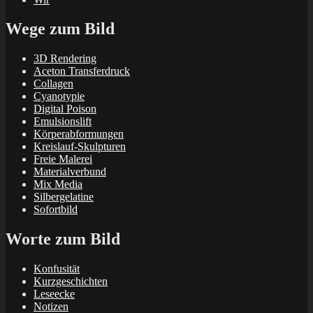
Wege zum Bild
3D Rendering
Aceton Transferdruck
Collagen
Cyanotypie
Digital Poison
Emulsionslift
Körperabformungen
Kreislauf-Skulpturen
Freie Malerei
Materialverbund
Mix Media
Silbergelatine
Sofortbild
Worte zum Bild
Konfusität
Kurzgeschichten
Leseecke
Notizen