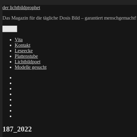
Zum
der lichtbildprophet
Inhalt
Das Magazin für die tägliche Dosis Bild – garantiert menschgemacht!
springen
Menü
Vita
Kontakt
Leseecke
Plattenstube
Lichtbildpoet
Modelle gesucht
annenie
annenou
Annik
Traumann
dienacht
–
FrameWorks
Calin
Berlin
Lichtbildpoet
Kruse
at
Makkerrony
Instagram
at
Makkerrony
fotocommunity
at
Makkerrony
Instagram
at
X
187_2022