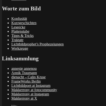
Worte zum Bild
Konfusität
Kurzgeschichten
Leseecke
Plattenstube
Tipps & Tricks
Traktate
Lichtbildprophet’s Prophezeiungen
Werkzeuge
Linksammlung
annenie annenou
Annik Traumann
dienacht – Calin Kruse
FrameWorks Berlin
Lichtbildpoet at Instagram
Makkerrony at fotocommunity
Makkerrony at Instagram
Makkerrony at X