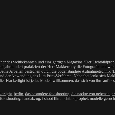
her des weltbekannten und einzigartigen Magazins "Der Lichtbildproph
teljahrhundert praktiziert der Herr Makkerrony die Fotografie und war c
 Seine Arbeiten bestechen durch die bodenständige Aufnahmetechnik (LoF
Anwendung des Lith Print-Verfahren. Nebenbei lenkt sich Makkerrony 
elier Flackerlight ist jedes Modell willkommen, das sich von ihm auf be
ter
ckerlight
,
berlin
,
das besondere fotoshooting
,
die nackte von nebenan
,
e
fotoshooting
,
handabzug
,
i shoot film
,
lichtbildprophet
,
modelle gesuch