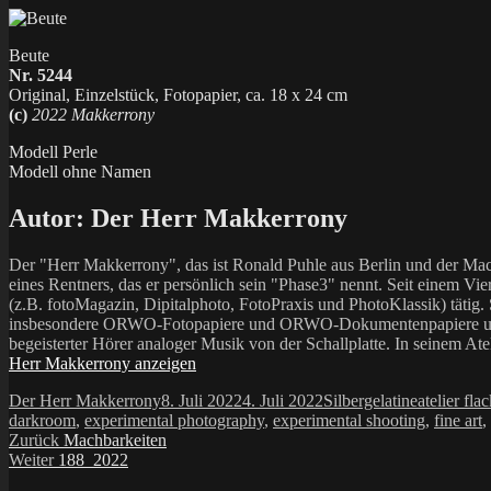
Beute
Nr. 5244
Original, Einzelstück, Fotopapier, ca. 18 x 24 cm
(c)
2022 Makkerrony
Modell Perle
Modell ohne Namen
Autor:
Der Herr Makkerrony
Der "Herr Makkerrony", das ist Ronald Puhle aus Berlin und der Mac
eines Rentners, das er persönlich sein "Phase3" nennt. Seit einem Vier
(z.B. fotoMagazin, Dipitalphoto, FotoPraxis und PhotoKlassik) tätig.
insbesondere ORWO-Fotopapiere und ORWO-Dokumentenpapiere und der 
begeisterter Hörer analoger Musik von der Schallplatte. In seinem At
Herr Makkerrony anzeigen
Autor
Veröffentlicht
Kategorien
Schlagwör
Der Herr Makkerrony
8. Juli 2022
4. Juli 2022
Silbergelatine
atelier fla
am
darkroom
,
experimental photography
,
experimental shooting
,
fine art
,
Beitragsnavigation
Vorheriger
Zurück
Machbarkeiten
Nächster
Beitrag:
Weiter
188_2022
Beitrag: