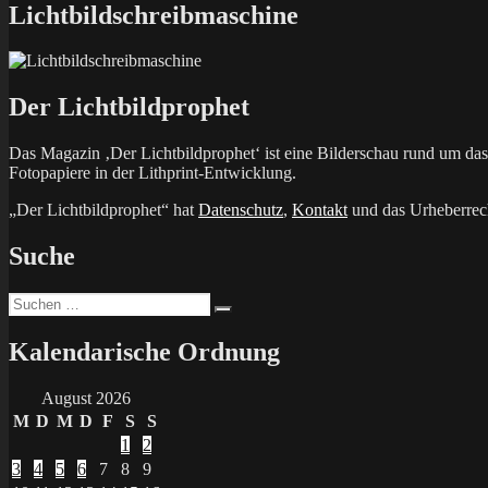
Lichtbildschreibmaschine
Der Lichtbildprophet
Das Magazin ‚Der Lichtbildprophet‘ ist eine Bilderschau rund um d
Fotopapiere in der Lithprint-Entwicklung.
„Der Lichtbildprophet“ hat
Datenschutz
,
Kontakt
und das Urheberrech
Suche
Suchen
Suchen
nach:
Kalendarische Ordnung
August 2026
M
D
M
D
F
S
S
1
2
3
4
5
6
7
8
9