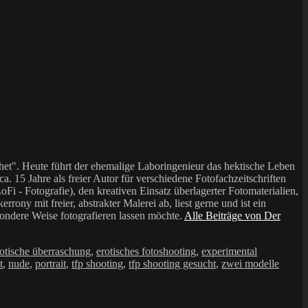
et". Heute führt der ehemalige Laboringenieur das hektische Leben
a. 15 Jahre als freier Autor für verschiedene Fotofachzeitschriften
i - Fotografie), den kreativen Einsatz überlagerter Fotomaterialien,
mit freier, abstrakter Malerei ab, liest gerne und ist ein
sondere Weise fotografieren lassen möchte.
Alle Beiträge von Der
rotische überraschung
,
erotisches fotoshooting
,
experimental
t
,
nude
,
portrait
,
tfp shooting
,
tfp shooting gesucht
,
zwei modelle