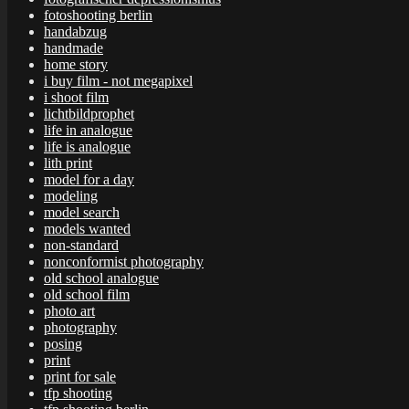
fotoshooting berlin
handabzug
handmade
home story
i buy film - not megapixel
i shoot film
lichtbildprophet
life in analogue
life is analogue
lith print
model for a day
modeling
model search
models wanted
non-standard
nonconformist photography
old school analogue
old school film
photo art
photography
posing
print
print for sale
tfp shooting