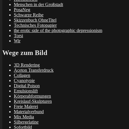
Menschen in der Großstadt
PosaNeg
Schwarze Reihe
Skizzenbuch OhneTitel
Technisches Fotopapier
the erotic side of the photographic depressionism
Torsi
Wir
Wege zum Bild
3D Rendering
Aceton Transferdruck
Collagen
Cyanotypie
Digital Poison
Emulsionslift
Körperabformungen
Kreislauf-Skulpturen
Freie Malerei
Materialverbund
Mix Media
Silbergelatine
Sofortbild