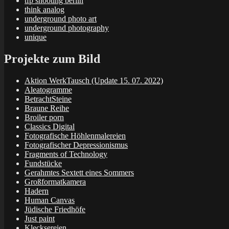
tfp shooting berlin
think analog
underground photo art
underground photography
unique
Projekte zum Bild
Aktion WerkTausch (Update 15. 07. 2022)
Aleatogramme
BetrachtSteine
Braune Reihe
Broiler porn
Classics Digital
Fotografische Höhlenmalereien
Fotografischer Depressionismus
Fragments of Technology
Fundstücke
Gerahmtes Sextett eines Sommers
Großformatkamera
Hadern
Human Canvas
Jüdische Friedhöfe
Just paint
Klecksereien