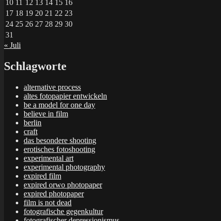
10
11
12
13
14
15
16
17
18
19
20
21
22
23
24
25
26
27
28
29
30
31
« Juli
Schlagworte
alternative process
altes fotopapier entwickeln
be a model for one day
believe in film
berlin
craft
das besondere shooting
erotisches fotoshooting
experimental art
experimental photography
expired film
expired orwo photopaper
expired photopaper
film is not dead
fotografische gegenkultur
fotografischer depressionismus