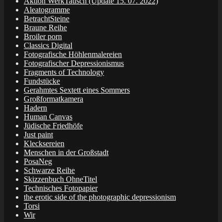
Aktion WerkTausch (Update 15. 07. 2022)
Aleatogramme
BetrachtSteine
Braune Reihe
Broiler porn
Classics Digital
Fotografische Höhlenmalereien
Fotografischer Depressionismus
Fragments of Technology
Fundstücke
Gerahmtes Sextett eines Sommers
Großformatkamera
Hadern
Human Canvas
Jüdische Friedhöfe
Just paint
Klecksereien
Menschen in der Großstadt
PosaNeg
Schwarze Reihe
Skizzenbuch OhneTitel
Technisches Fotopapier
the erotic side of the photographic depressionism
Torsi
Wir