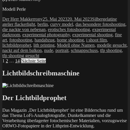
Modell Perle
Autor
Veröffentlicht
Kategorien
Schlag
Der Herr Makkerrony
25. Mai 2023
20. Mai 2023
Silbergelatine
am
atelier flackerlight
,
berlin
,
curvy model
,
das besondere fotoshooting
,
die nackte von nebenan
,
erotisches fotoshooting
,
experimental
darkroom
,
experimental photography
,
experimental shooting
,
fine
art
,
fotoshooting
,
handabzug
,
home shooting
,
i shoot film
,
lichtbildprophet
,
lith printing
,
Modell ohne Namen
,
modelle gesucht
,
nackt auf dem balkon
,
nude
,
portrait
,
schnappschuss
,
tfp shooting
,
tfp shooting gesucht
Seitennummerierung
Seite
Seite
Seite
1
2
…
14
Nächste Seite
der
Lichtbildschreibmaschine
Beiträge
Der Lichtbildprophet
Das Magazin ‚Der Lichtbildprophet‘ ist eine Bilderschau rund um
das Thema LoFi-Analogfotografie, Dunkelkammer und die
Verarbeitung überlagerter fotochemischer Materialien, vorzugsweise
ORWO-Fotopapiere in der Lithprint-Entwicklung.