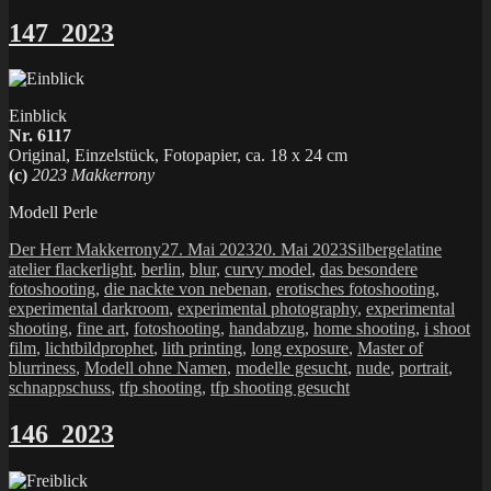
147_2023
Einblick
Nr. 6117
Original, Einzelstück, Fotopapier, ca. 18 x 24 cm
(c)
2023 Makkerrony
Modell Perle
Autor
Veröffentlicht
Kategorien
Schlag
Der Herr Makkerrony
27. Mai 2023
20. Mai 2023
Silbergelatine
am
atelier flackerlight
,
berlin
,
blur
,
curvy model
,
das besondere
fotoshooting
,
die nackte von nebenan
,
erotisches fotoshooting
,
experimental darkroom
,
experimental photography
,
experimental
shooting
,
fine art
,
fotoshooting
,
handabzug
,
home shooting
,
i shoot
film
,
lichtbildprophet
,
lith printing
,
long exposure
,
Master of
blurriness
,
Modell ohne Namen
,
modelle gesucht
,
nude
,
portrait
,
schnappschuss
,
tfp shooting
,
tfp shooting gesucht
146_2023