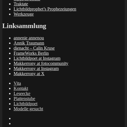
Traktate
Lichtbildprophet’s Prophezeiungen
Werkzeuge
Linksammlung
annenie annenou
Annik Traumann
dienacht – Calin Kruse
FrameWorks Berlin
Lichtbildpoet at Instagram
Makkerrony at fotocommunity
Makkerrony at Instagram
Makkerrony at X
Vita
Kontakt
Leseecke
Plattenstube
Lichtbildpoet
Modelle gesucht
annenie
annenou
Annik