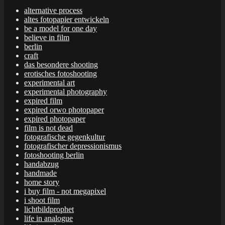
alternative process
altes fotopapier entwickeln
be a model for one day
believe in film
berlin
craft
das besondere shooting
erotisches fotoshooting
experimental art
experimental photography
expired film
expired orwo photopaper
expired photopaper
film is not dead
fotografische gegenkultur
fotografischer depressionismus
fotoshooting berlin
handabzug
handmade
home story
i buy film - not megapixel
i shoot film
lichtbildprophet
life in analogue