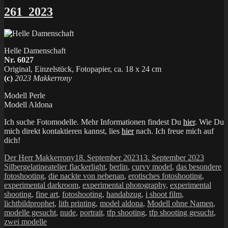
261_2023
Helle Damenschaft
Nr. 6027
Original, Einzelstück, Fotopapier, ca. 18 x 24 cm
(c)
2023 Makkerrony
Modell Perle
Modell Aldona
Ich suche Fotomodelle. Mehr Informationen findest Du
hier
. Wie Du
mich direkt kontaktieren kannst, lies
hier
nach. Ich freue mich auf
dich!
Autor
Veröffentlicht
Katego
Der Herr Makkerrony
18. September 2023
13. September 2023
Schlagwörter
am
Silbergelatine
atelier flackerlight
,
berlin
,
curvy model
,
das besondere
fotoshooting
,
die nackte von nebenan
,
erotisches fotoshooting
,
experimental darkroom
,
experimental photography
,
experimental
shooting
,
fine art
,
fotoshooting
,
handabzug
,
i shoot film
,
lichtbildprophet
,
lith printing
,
model aldona
,
Modell ohne Namen
,
modelle gesucht
,
nude
,
portrait
,
tfp shooting
,
tfp shooting gesucht
,
zwei modelle