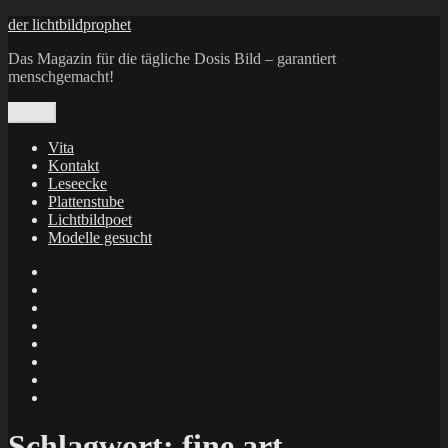
Zum
der lichtbildprophet
Inhalt
Das Magazin für die tägliche Dosis Bild – garantiert
springen
menschgemacht!
Menü
Vita
Kontakt
Leseecke
Plattenstube
Lichtbildpoet
Modelle gesucht
annenie
annenou
Annik
Traumann
dienacht
–
FrameWorks
Calin
Berlin
Lichtbildpoet
Kruse
at
Makkerrony
Instagram
at
Makkerrony
fotocommunity
at
Makkerrony
Instagram
at
X
Schlagwort:
fine art