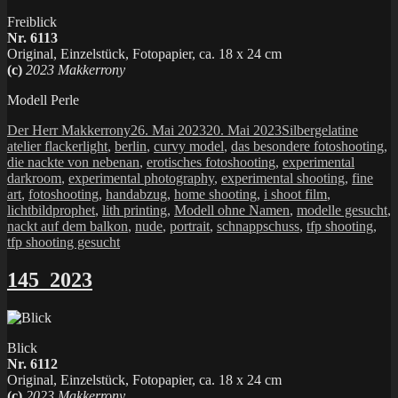
Freiblick
Nr. 6113
Original, Einzelstück, Fotopapier, ca. 18 x 24 cm
(c)
2023 Makkerrony
Modell Perle
Autor
Veröffentlicht
Kategorien
Schlag
Der Herr Makkerrony
26. Mai 2023
20. Mai 2023
Silbergelatine
am
atelier flackerlight
,
berlin
,
curvy model
,
das besondere fotoshooting
,
die nackte von nebenan
,
erotisches fotoshooting
,
experimental
darkroom
,
experimental photography
,
experimental shooting
,
fine
art
,
fotoshooting
,
handabzug
,
home shooting
,
i shoot film
,
lichtbildprophet
,
lith printing
,
Modell ohne Namen
,
modelle gesucht
,
nackt auf dem balkon
,
nude
,
portrait
,
schnappschuss
,
tfp shooting
,
tfp shooting gesucht
145_2023
Blick
Nr. 6112
Original, Einzelstück, Fotopapier, ca. 18 x 24 cm
(c)
2023 Makkerrony