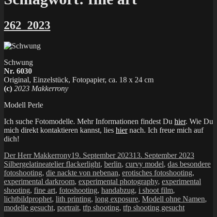
262_2023
Schwung
Nr. 6030
Original, Einzelstück, Fotopapier, ca. 18 x 24 cm
(c)
2023 Makkerrony
Modell Perle
Ich suche Fotomodelle. Mehr Informationen findest Du
hier
. Wie Du
mich direkt kontaktieren kannst, lies
hier
nach. Ich freue mich auf
dich!
Autor
Veröffentlicht
Katego
Der Herr Makkerrony
19. September 2023
13. September 2023
Schlagwörter
am
Silbergelatine
atelier flackerlight
,
berlin
,
curvy model
,
das besondere
fotoshooting
,
die nackte von nebenan
,
erotisches fotoshooting
,
experimental darkroom
,
experimental photography
,
experimental
shooting
,
fine art
,
fotoshooting
,
handabzug
,
i shoot film
,
lichtbildprophet
,
lith printing
,
long exposure
,
Modell ohne Namen
,
modelle gesucht
,
portrait
,
tfp shooting
,
tfp shooting gesucht