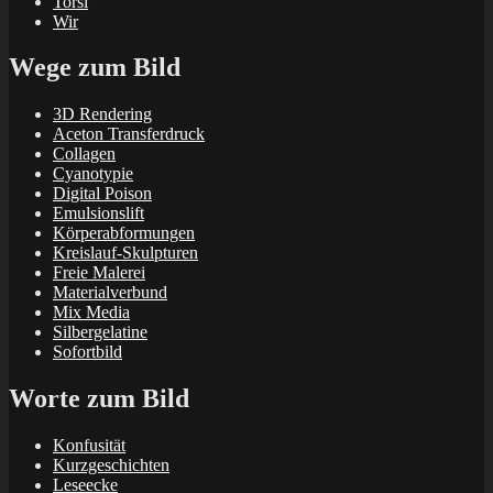
Torsi
Wir
Wege zum Bild
3D Rendering
Aceton Transferdruck
Collagen
Cyanotypie
Digital Poison
Emulsionslift
Körperabformungen
Kreislauf-Skulpturen
Freie Malerei
Materialverbund
Mix Media
Silbergelatine
Sofortbild
Worte zum Bild
Konfusität
Kurzgeschichten
Leseecke