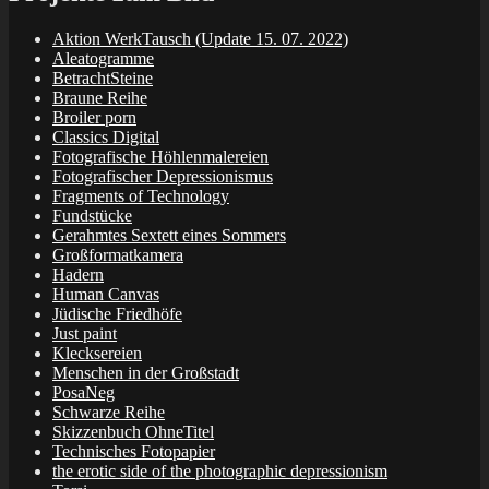
Aktion WerkTausch (Update 15. 07. 2022)
Aleatogramme
BetrachtSteine
Braune Reihe
Broiler porn
Classics Digital
Fotografische Höhlenmalereien
Fotografischer Depressionismus
Fragments of Technology
Fundstücke
Gerahmtes Sextett eines Sommers
Großformatkamera
Hadern
Human Canvas
Jüdische Friedhöfe
Just paint
Klecksereien
Menschen in der Großstadt
PosaNeg
Schwarze Reihe
Skizzenbuch OhneTitel
Technisches Fotopapier
the erotic side of the photographic depressionism