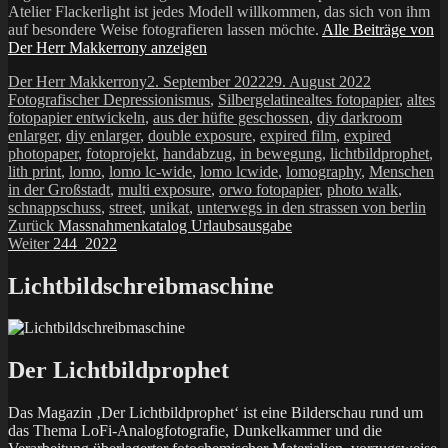
Atelier Flackerlight ist jedes Modell willkommen, das sich von ihm
auf besondere Weise fotografieren lassen möchte.
Alle Beiträge von
Der Herr Makkerrony anzeigen
Autor
Veröffentlicht
Kategorien
Der Herr Makkerrony
2. September 2022
29. August 2022
am
Schlagwörter
Fotografischer Depressionismus
,
Silbergelatine
altes fotopapier
,
altes
fotopapier entwickeln
,
aus der hüfte geschossen
,
diy darkroom
enlarger
,
diy enlarger
,
double exposure
,
expired film
,
expired
photopaper
,
fotoprojekt
,
handabzug
,
in bewegung
,
lichtbildprophet
,
lith print
,
lomo
,
lomo lc-wide
,
lomo lcwide
,
lomography
,
Menschen
in der Großstadt
,
multi exposure
,
orwo fotopapier
,
photo walk
,
schnappschuss
,
street
,
unikat
,
unterwegs in den strassen von berlin
Beitragsnavigation
Vorheriger
Zurück
Massnahmenkatalog Urlaubsausgabe
Nächster
Beitrag:
Weiter
244_2022
Beitrag:
Lichtbildschreibmaschine
Der Lichtbildprophet
Das Magazin ‚Der Lichtbildprophet‘ ist eine Bilderschau rund um
das Thema LoFi-Analogfotografie, Dunkelkammer und die