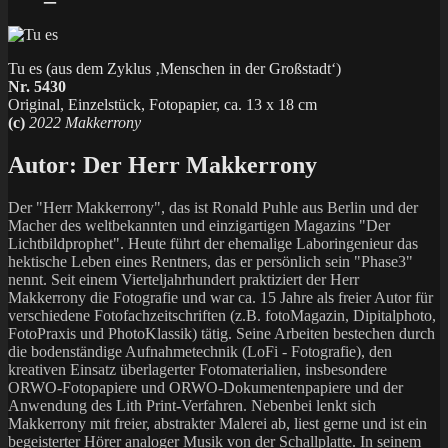
Tu es (aus dem Zyklus ‚Menschen in der Großstadt‘)
Nr. 5430
Original, Einzelstück, Fotopapier, ca. 13 x 18 cm
(c)
2022 Makkerrony
Autor:
Der Herr Makkerrony
Der "Herr Makkerrony", das ist Ronald Puhle aus Berlin und der
Macher des weltbekannten und einzigartigen Magazins "Der
Lichtbildprophet". Heute führt der ehemalige Laboringenieur das
hektische Leben eines Rentners, das er persönlich sein "Phase3"
nennt. Seit einem Vierteljahrhundert praktiziert der Herr
Makkerrony die Fotografie und war ca. 15 Jahre als freier Autor für
verschiedene Fotofachzeitschriften (z.B. fotoMagazin, Dipitalphoto,
FotoPraxis und PhotoKlassik) tätig. Seine Arbeiten bestechen durch
die bodenständige Aufnahmetechnik (LoFi - Fotografie), den
kreativen Einsatz überlagerter Fotomaterialien, insbesondere
ORWO-Fotopapiere und ORWO-Dokumentenpapiere und der
Anwendung des Lith Print-Verfahren. Nebenbei lenkt sich
Makkerrony mit freier, abstrakter Malerei ab, liest gerne und ist ein
begeisterter Hörer analoger Musik von der Schallplatte. In seinem