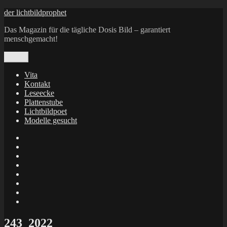
Zum
der lichtbildprophet
Inhalt
Das Magazin für die tägliche Dosis Bild – garantiert
springen
menschgemacht!
Menü
Vita
Kontakt
Leseecke
Plattenstube
Lichtbildpoet
Modelle gesucht
annenie
annenou
Annik
Traumann
dienacht
–
FrameWorks
Calin
Berlin
Lichtbildpoet
Kruse
at
Makkerrony
Instagram
at
Makkerrony
fotocommunity
at
Makkerrony
Instagram
at
X
243_2022