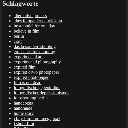
Schlagworte
alternative process
altes fotopapier entwickeln
be a model for one day
believe in film
berlin
craft
das besondere shooting
erotisches fotoshooting
experimental art
experimental photography
expired film
expired orwo photopaper
expired photopaper
film is not dead
fotografische gegenkultur
fotografischer depressionismus
fotoshooting berlin
handabzug
handmade
home story
i buy film - not megapixel
i shoot film