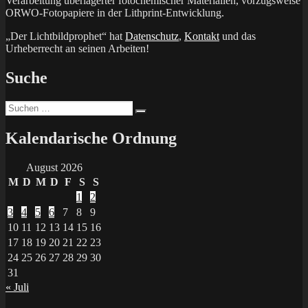
Verarbeitung überlagerter fotochemischer Materialien, vorzugsweise
ORWO-Fotopapiere in der Lithprint-Entwicklung.
„Der Lichtbildprophet“ hat
Datenschutz
,
Kontakt
und das
Urheberrecht an seinen Arbeiten!
Suche
Suchen
Suchen
nach:
Kalendarische Ordnung
August 2026
M
D
M
D
F
S
S
1
2
3
4
5
6
7
8
9
10
11
12
13
14
15
16
17
18
19
20
21
22
23
24
25
26
27
28
29
30
31
« Juli