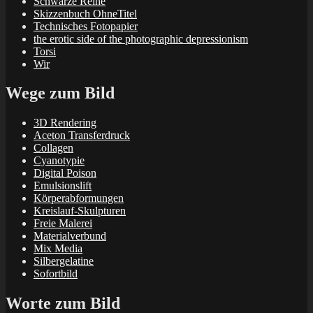
Schwarze Reihe
Skizzenbuch OhneTitel
Technisches Fotopapier
the erotic side of the photographic depressionism
Torsi
Wir
Wege zum Bild
3D Rendering
Aceton Transferdruck
Collagen
Cyanotypie
Digital Poison
Emulsionslift
Körperabformungen
Kreislauf-Skulpturen
Freie Malerei
Materialverbund
Mix Media
Silbergelatine
Sofortbild
Worte zum Bild