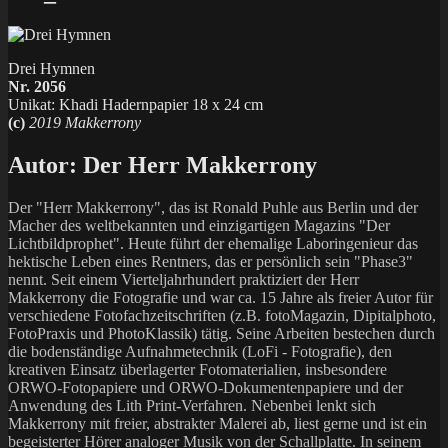
Drei Hymnen
Nr. 2056
Unikat: Khadi Hadernpapier 18 x 24 cm
(c)
2019 Makkerrony
Autor:
Der Herr Makkerrony
Der "Herr Makkerrony", das ist Ronald Puhle aus Berlin und der
Macher des weltbekannten und einzigartigen Magazins "Der
Lichtbildprophet". Heute führt der ehemalige Laboringenieur das
hektische Leben eines Rentners, das er persönlich sein "Phase3"
nennt. Seit einem Vierteljahrhundert praktiziert der Herr
Makkerrony die Fotografie und war ca. 15 Jahre als freier Autor für
verschiedene Fotofachzeitschriften (z.B. fotoMagazin, Dipitalphoto,
FotoPraxis und PhotoKlassik) tätig. Seine Arbeiten bestechen durch
die bodenständige Aufnahmetechnik (LoFi - Fotografie), den
kreativen Einsatz überlagerter Fotomaterialien, insbesondere
ORWO-Fotopapiere und ORWO-Dokumentenpapiere und der
Anwendung des Lith Print-Verfahren. Nebenbei lenkt sich
Makkerrony mit freier, abstrakter Malerei ab, liest gerne und ist ein
begeisterter Hörer analoger Musik von der Schallplatte. In seinem