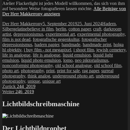
Atelier Flackerlight ist jedes Modell willkommen, das sich von ihm
auf besondere Weise fotografieren lassen möchte.
Alle Beiträge von
Der Herr Makkerrony anzeigen
Autor
Veröffentlicht
Kategorien
Der Herr Makkerrony
5. September 2019
25. Juni 2024
Hadern
,
Schlagwörter
am
Silbergelatine
believe in film
,
berlin
,
cotton paper
,
craft
,
darkroom
artist
,
depressionismus
,
experimental art
,
experimental photography
,
film is not dead
,
fotografische gegenkultur
,
fotografischer
depressionismus
,
hadern papier
,
handmade
,
handmade print
,
holga
hl objektiv
,
i buy film - not megapixel
,
i shoot film
,
jewish cemetery
,
life in analogue
,
life is analogue
,
liquid emulsion
,
liquid light
emulsion
,
liquid photo emulsion
,
lomo
,
neo piktorialismus
,
nonconformist photography
,
old school analogue
,
old school film
,
photo art
,
photography
,
print
,
print for sale
,
rag paper
,
surreal
photography
,
think analog
,
underground photo art
,
underground
photography
,
unique
,
unique art
Beitragsnavigation
Vorheriger
Zurück
244_2019
Nächster
Beitrag:
Weiter
246_2019
Beitrag:
Lichtbildschreibmaschine
Der Lichtbildprophet