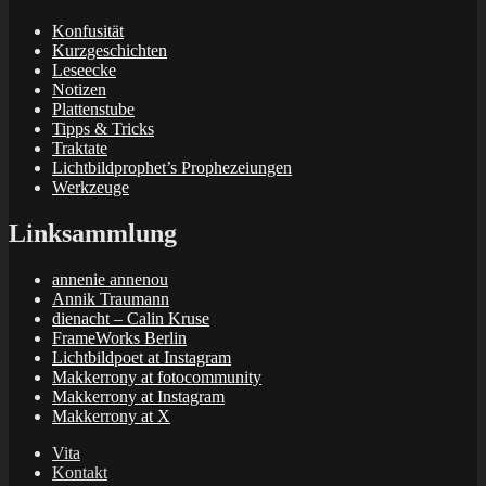
Konfusität
Kurzgeschichten
Leseecke
Notizen
Plattenstube
Tipps & Tricks
Traktate
Lichtbildprophet’s Prophezeiungen
Werkzeuge
Linksammlung
annenie annenou
Annik Traumann
dienacht – Calin Kruse
FrameWorks Berlin
Lichtbildpoet at Instagram
Makkerrony at fotocommunity
Makkerrony at Instagram
Makkerrony at X
Vita
Kontakt