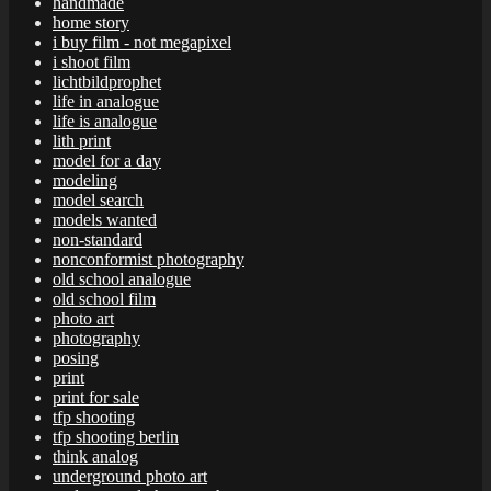
handmade
home story
i buy film - not megapixel
i shoot film
lichtbildprophet
life in analogue
life is analogue
lith print
model for a day
modeling
model search
models wanted
non-standard
nonconformist photography
old school analogue
old school film
photo art
photography
posing
print
print for sale
tfp shooting
tfp shooting berlin
think analog
underground photo art