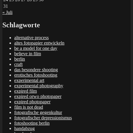
31
« Juli
Schlagworte
alternative process
altes fotopapier entwickeln
be a model for one day
believe in film
berlin
craft
das besondere shooting
erotisches fotoshooting
experimental art
experimental photography
expired film
expired orwo photopaper
expired photopaper
film is not dead
fotografische gegenkultur
fotografischer depressionismus
fotoshooting berlin
handabzug