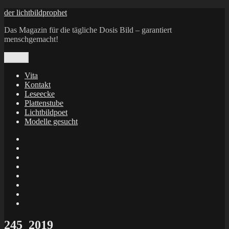
Zum
der lichtbildprophet
Inhalt
Das Magazin für die tägliche Dosis Bild – garantiert
springen
menschgemacht!
Menü
Vita
Kontakt
Leseecke
Plattenstube
Lichtbildpoet
Modelle gesucht
annenie
annenou
Annik
Traumann
dienacht
–
FrameWorks
Calin
Berlin
Lichtbildpoet
Kruse
at
Makkerrony
Instagram
at
Makkerrony
fotocommunity
at
Makkerrony
Instagram
at
X
245_2019