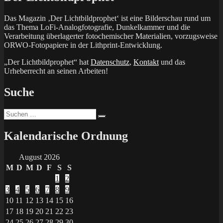
Das Magazin ‚Der Lichtbildprophet‘ ist eine Bilderschau rund um
das Thema LoFi-Analogfotografie, Dunkelkammer und die
Verarbeitung überlagerter fotochemischer Materialien, vorzugsweise
ORWO-Fotopapiere in der Lithprint-Entwicklung.
„Der Lichtbildprophet“ hat
Datenschutz
,
Kontakt
und das
Urheberrecht an seinen Arbeiten!
Suche
Suchen
Suchen
nach:
Kalendarische Ordnung
August 2026
M
D
M
D
F
S
S
1
2
3
4
5
6
7
8
9
10
11
12
13
14
15
16
17
18
19
20
21
22
23
24
25
26
27
28
29
30