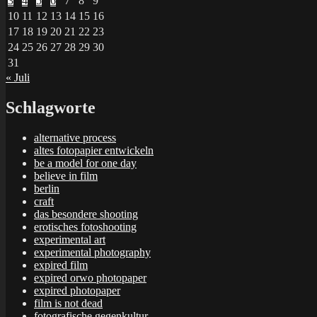
3
4
5
6
7
8
9
10
11
12
13
14
15
16
17
18
19
20
21
22
23
24
25
26
27
28
29
30
31
« Juli
Schlagworte
alternative process
altes fotopapier entwickeln
be a model for one day
believe in film
berlin
craft
das besondere shooting
erotisches fotoshooting
experimental art
experimental photography
expired film
expired orwo photopaper
expired photopaper
film is not dead
fotografische gegenkultur