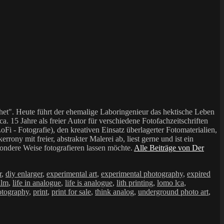
et". Heute führt der ehemalige Laboringenieur das hektische Leben
a. 15 Jahre als freier Autor für verschiedene Fotofachzeitschriften
i - Fotografie), den kreativen Einsatz überlagerter Fotomaterialien,
mit freier, abstrakter Malerei ab, liest gerne und ist ein
sondere Weise fotografieren lassen möchte.
Alle Beiträge von Der
r
,
diy enlarger
,
experimental art
,
experimental photography
,
expired
ilm
,
life in analogue
,
life is analogue
,
lith printing
,
lomo lca
,
otography
,
print
,
print for sale
,
think analog
,
underground photo art
,