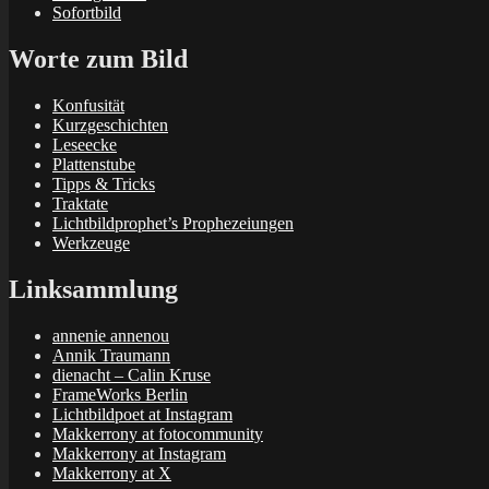
Sofortbild
Worte zum Bild
Konfusität
Kurzgeschichten
Leseecke
Plattenstube
Tipps & Tricks
Traktate
Lichtbildprophet’s Prophezeiungen
Werkzeuge
Linksammlung
annenie annenou
Annik Traumann
dienacht – Calin Kruse
FrameWorks Berlin
Lichtbildpoet at Instagram
Makkerrony at fotocommunity
Makkerrony at Instagram
Makkerrony at X