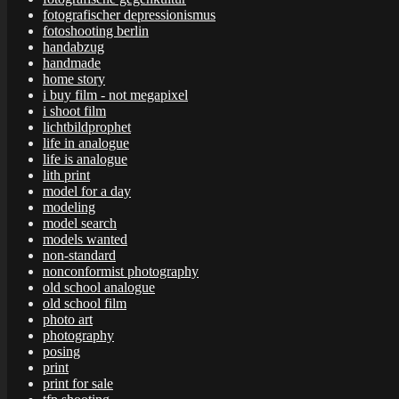
fotografischer depressionismus
fotoshooting berlin
handabzug
handmade
home story
i buy film - not megapixel
i shoot film
lichtbildprophet
life in analogue
life is analogue
lith print
model for a day
modeling
model search
models wanted
non-standard
nonconformist photography
old school analogue
old school film
photo art
photography
posing
print
print for sale