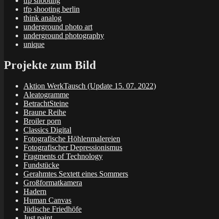
tfp shooting
tfp shooting berlin
think analog
underground photo art
underground photography
unique
Projekte zum Bild
Aktion WerkTausch (Update 15. 07. 2022)
Aleatogramme
BetrachtSteine
Braune Reihe
Broiler porn
Classics Digital
Fotografische Höhlenmalereien
Fotografischer Depressionismus
Fragments of Technology
Fundstücke
Gerahmtes Sextett eines Sommers
Großformatkamera
Hadern
Human Canvas
Jüdische Friedhöfe
Just paint