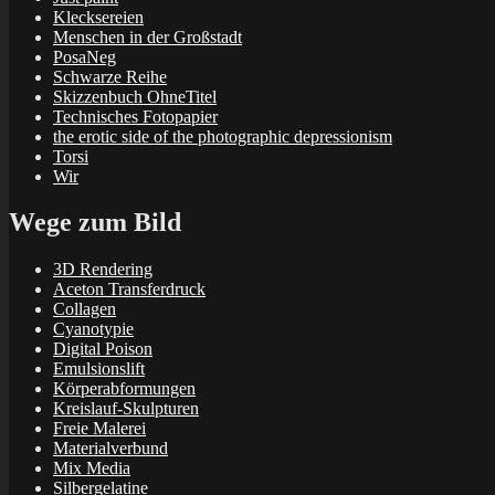
Klecksereien
Menschen in der Großstadt
PosaNeg
Schwarze Reihe
Skizzenbuch OhneTitel
Technisches Fotopapier
the erotic side of the photographic depressionism
Torsi
Wir
Wege zum Bild
3D Rendering
Aceton Transferdruck
Collagen
Cyanotypie
Digital Poison
Emulsionslift
Körperabformungen
Kreislauf-Skulpturen
Freie Malerei
Materialverbund
Mix Media
Silbergelatine