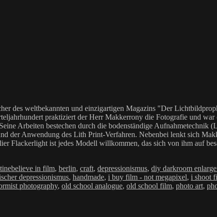
her des weltbekannten und einzigartigen Magazins "Der Lichtbildproph
teljahrhundert praktiziert der Herr Makkerrony die Fotografie und war c
 Seine Arbeiten bestechen durch die bodenständige Aufnahmetechnik (LoF
Anwendung des Lith Print-Verfahren. Nebenbei lenkt sich Makkerrony 
elier Flackerlight ist jedes Modell willkommen, das sich von ihm auf be
n
Schlagwörter
tine
believe in film
,
berlin
,
craft
,
depressionismus
,
diy darkroom enlarge
ischer depressionismus
,
handmade
,
i buy film - not megapixel
,
i shoot f
ormist photography
,
old school analogue
,
old school film
,
photo art
,
ph