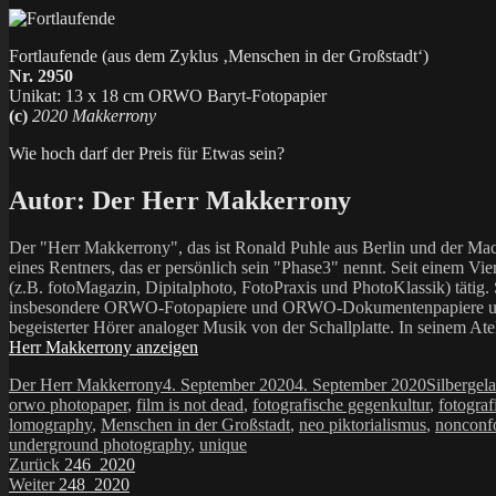
Fortlaufende (aus dem Zyklus ‚Menschen in der Großstadt‘)
Nr. 2950
Unikat: 13 x 18 cm ORWO Baryt-Fotopapier
(c)
2020 Makkerrony
Wie hoch darf der Preis für Etwas sein?
Autor:
Der Herr Makkerrony
Der "Herr Makkerrony", das ist Ronald Puhle aus Berlin und der Mac
eines Rentners, das er persönlich sein "Phase3" nennt. Seit einem Vier
(z.B. fotoMagazin, Dipitalphoto, FotoPraxis und PhotoKlassik) tätig.
insbesondere ORWO-Fotopapiere und ORWO-Dokumentenpapiere und der 
begeisterter Hörer analoger Musik von der Schallplatte. In seinem At
Herr Makkerrony anzeigen
Autor
Veröffentlicht
Kategorie
Der Herr Makkerrony
4. September 2020
4. September 2020
Silbergela
am
orwo photopaper
,
film is not dead
,
fotografische gegenkultur
,
fotograf
lomography
,
Menschen in der Großstadt
,
neo piktorialismus
,
nonconf
underground photography
,
unique
Beitragsnavigation
Vorheriger
Zurück
246_2020
Nächster
Beitrag:
Weiter
248_2020