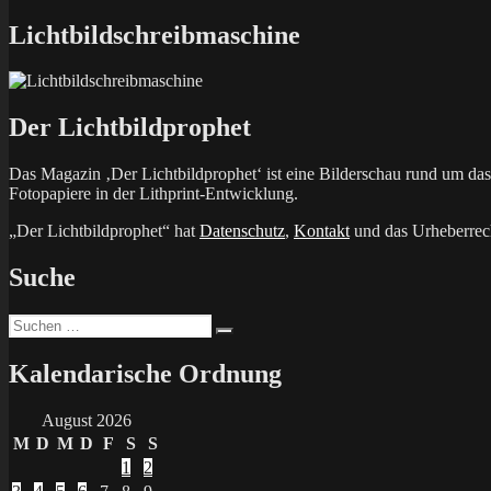
Beitrag:
Lichtbildschreibmaschine
Der Lichtbildprophet
Das Magazin ‚Der Lichtbildprophet‘ ist eine Bilderschau rund um d
Fotopapiere in der Lithprint-Entwicklung.
„Der Lichtbildprophet“ hat
Datenschutz
,
Kontakt
und das Urheberrech
Suche
Suchen
Suchen
nach:
Kalendarische Ordnung
August 2026
M
D
M
D
F
S
S
1
2