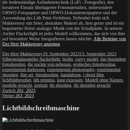
die bodenständige Aufnahmetechnik (LoFi - Fotografie), den
kreativen Einsatz überlagerter Fotomaterialien, insbesondere
ORWO-Fotopapiere und ORWO-Dokumentenpapiere und der
Anwendung des Lith Print-Verfahren. Nebenbei lenkt sich
Makkerrony mit freier, abstrakter Malerei ab, liest gerne und ist ein
begeisterter Hörer analoger Musik von der Schallplatte. In seinem
Atelier Flackerlight ist jedes Modell willkommen, das sich von ihm
auf besondere Weise fotografieren lassen möchte.
Alle Beiträge von
Der Herr Makkerrony anzeigen
Autor
Veröffentlicht
Katego
Der Herr Makkerrony
19. September 2023
13. September 2023
Schlagwörter
am
Silbergelatine
atelier flackerlight
,
berlin
,
curvy model
,
das besondere
fotoshooting
,
die nackte von nebenan
,
erotisches fotoshooting
,
experimental darkroom
,
experimental photography
,
experimental
shooting
,
fine art
,
fotoshooting
,
handabzug
,
i shoot film
,
lichtbildprophet
,
lith printing
,
long exposure
,
Modell ohne Namen
,
modelle gesucht
,
portrait
,
tfp shooting
,
tfp shooting gesucht
Beitragsnavigation
Vorheriger
Zurück
261_2023
Nächster
Beitrag:
Weiter
263_2023
Beitrag:
Lichtbildschreibmaschine