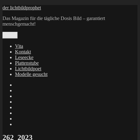
Zum
der lichtbildprophet
Inhalt
Das Magazin für die tägliche Dosis Bild – garantiert
springen
menschgemacht!
Menü
Vita
Kontakt
Leseecke
Plattenstube
Lichtbildpoet
Modelle gesucht
annenie
annenou
Annik
Traumann
dienacht
–
FrameWorks
Calin
Berlin
Lichtbildpoet
Kruse
at
Makkerrony
Instagram
at
Makkerrony
fotocommunity
at
Makkerrony
Instagram
at
X
262_2023