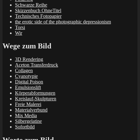
Schwarze Reihe
Skizzenbuch OhneTitel
Technisches Fotopapier
the erotic side of the photographic depressionism
Torsi
Wir
Wege zum Bild
3D Rendering
Aceton Transferdruck
Collagen
Cyanotypie
Digital Poison
Emulsionslift
Körperabformungen
Kreislauf-Skulpturen
Freie Malerei
Materialverbund
Mix Media
Silbergelatine
Sofortbild