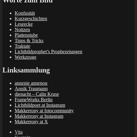
Worte zum Bild
Konfusität
Kurzgeschichten
Leseecke
Notizen
Plattenstube
Tipps & Tricks
Traktate
Lichtbildprophet’s Prophezeiungen
Werkzeuge
Linksammlung
annenie annenou
Annik Traumann
dienacht – Calin Kruse
FrameWorks Berlin
Lichtbildpoet at Instagram
Makkerrony at fotocommunity
Makkerrony at Instagram
Makkerrony at X
Vita