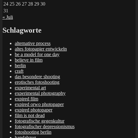
24
25
26
27
28
29
30
31
« Juli
Schlagworte
alternative process
altes fotopapier entwickeln
be a model for one day
believe in film
berlin
craft
das besondere shooting
erotisches fotoshooting
experimental art
experimental photography
expired film
expired orwo photopaper
expired photopaper
film is not dead
fotografische gegenkultur
fotografischer depressionismus
fotoshooting berlin
handabzug