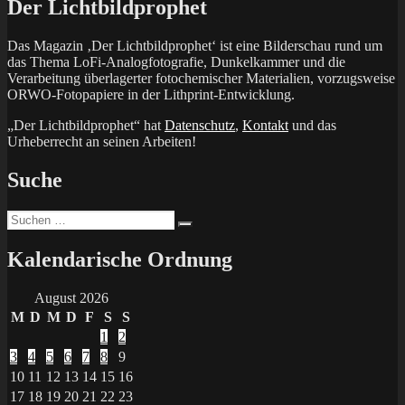
Der Lichtbildprophet
Das Magazin ‚Der Lichtbildprophet‘ ist eine Bilderschau rund um
das Thema LoFi-Analogfotografie, Dunkelkammer und die
Verarbeitung überlagerter fotochemischer Materialien, vorzugsweise
ORWO-Fotopapiere in der Lithprint-Entwicklung.
„Der Lichtbildprophet“ hat
Datenschutz
,
Kontakt
und das
Urheberrecht an seinen Arbeiten!
Suche
Suchen
Suchen
nach:
Kalendarische Ordnung
August 2026
M
D
M
D
F
S
S
1
2
3
4
5
6
7
8
9
10
11
12
13
14
15
16
17
18
19
20
21
22
23