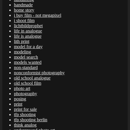
handmade
home story
i buy film - not megapixel
i shoot film
lichtbildprophet
life in analogue
life is analogue
lith print
model for a day
modeling
model search
models wanted
non-standard
nonconformist photography
old school analogue
old school film
photo art
photography
posing
print
print for sale
tfp shooting
tfp shooting berlin
think analog