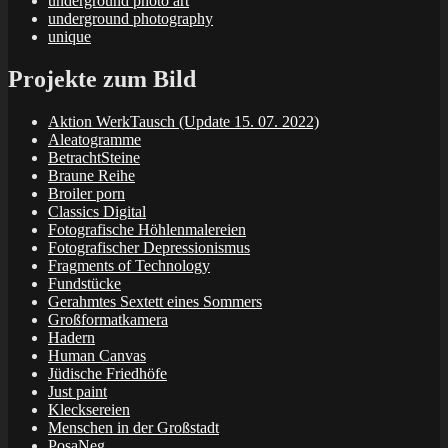
underground photo art
underground photography
unique
Projekte zum Bild
Aktion WerkTausch (Update 15. 07. 2022)
Aleatogramme
BetrachtSteine
Braune Reihe
Broiler porn
Classics Digital
Fotografische Höhlenmalereien
Fotografischer Depressionismus
Fragments of Technology
Fundstücke
Gerahmtes Sextett eines Sommers
Großformatkamera
Hadern
Human Canvas
Jüdische Friedhöfe
Just paint
Klecksereien
Menschen in der Großstadt
PosaNeg