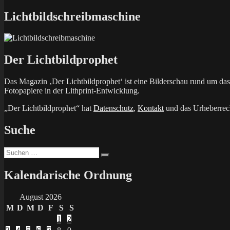
Beitrag:
Lichtbildschreibmaschine
Der Lichtbildprophet
Das Magazin ‚Der Lichtbildprophet‘ ist eine Bilderschau rund um d
Fotopapiere in der Lithprint-Entwicklung.
„Der Lichtbildprophet“ hat
Datenschutz
,
Kontakt
und das Urheberrech
Suche
Suchen
Suchen
nach:
Kalendarische Ordnung
August 2026
M
D
M
D
F
S
S
1
2