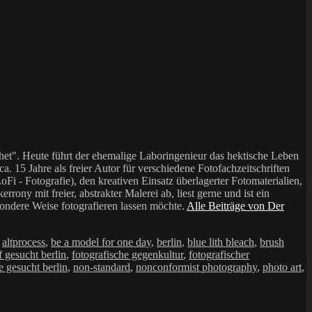
et". Heute führt der ehemalige Laboringenieur das hektische Leben
a. 15 Jahre als freier Autor für verschiedene Fotofachzeitschriften
i - Fotografie), den kreativen Einsatz überlagerter Fotomaterialien,
mit freier, abstrakter Malerei ab, liest gerne und ist ein
sondere Weise fotografieren lassen möchte.
Alle Beiträge von Der
,
altprocess
,
be a model for one day
,
berlin
,
blue lith bleach
,
brush
f gesucht berlin
,
fotografische gegenkultur
,
fotografischer
e gesucht berlin
,
non-standard
,
nonconformist photography
,
photo art
,