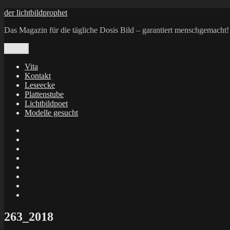
Zum
der lichtbildprophet
Inhalt
Das Magazin für die tägliche Dosis Bild – garantiert menschgemacht!
springen
Menü
Vita
Kontakt
Leseecke
Plattenstube
Lichtbildpoet
Modelle gesucht
annenie
annenou
Annik
Traumann
dienacht
–
FrameWorks
Calin
Berlin
Lichtbildpoet
Kruse
at
Makkerrony
Instagram
at
Makkerrony
fotocommunity
at
Makkerrony
Instagram
at
X
263_2018