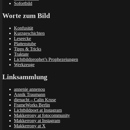
Sofortbild
Worte zum Bild
Konfusität
Kurzgeschichten
Leseecke
Plattenstube
Tipps & Tricks
Traktate
Lichtbildprophet’s Prophezeiungen
Werkzeuge
Linksammlung
annenie annenou
Annik Traumann
dienacht – Calin Kruse
FrameWorks Berlin
Lichtbildpoet at Instagram
Makkerrony at fotocommunity
Makkerrony at Instagram
Makkerrony at X