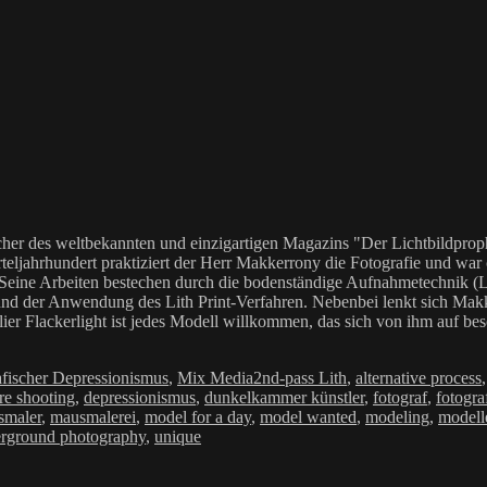
her des weltbekannten und einzigartigen Magazins "Der Lichtbildproph
teljahrhundert praktiziert der Herr Makkerrony die Fotografie und war c
 Seine Arbeiten bestechen durch die bodenständige Aufnahmetechnik (LoF
Anwendung des Lith Print-Verfahren. Nebenbei lenkt sich Makkerrony 
elier Flackerlight ist jedes Modell willkommen, das sich von ihm auf be
rien
Schlagwörter
afischer Depressionismus
,
Mix Media
2nd-pass Lith
,
alternative process
re shooting
,
depressionismus
,
dunkelkammer künstler
,
fotograf
,
fotogra
smaler
,
mausmalerei
,
model for a day
,
model wanted
,
modeling
,
modell
rground photography
,
unique