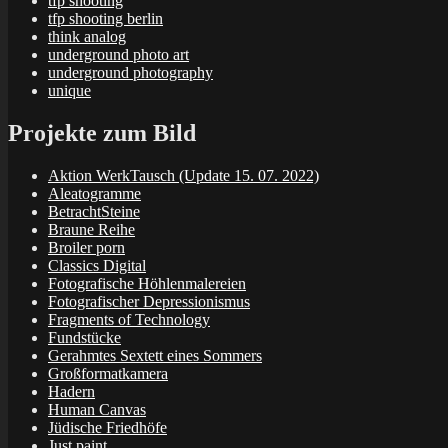
tfp shooting
tfp shooting berlin
think analog
underground photo art
underground photography
unique
Projekte zum Bild
Aktion WerkTausch (Update 15. 07. 2022)
Aleatogramme
BetrachtSteine
Braune Reihe
Broiler porn
Classics Digital
Fotografische Höhlenmalereien
Fotografischer Depressionismus
Fragments of Technology
Fundstücke
Gerahmtes Sextett eines Sommers
Großformatkamera
Hadern
Human Canvas
Jüdische Friedhöfe
Just paint