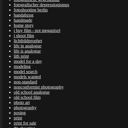
fotografischer depressionismus
fotoshooting berlin
handabzug
handmade
home story
i buy film - not megapixel
i shoot film
lichtbildprophet
life in analogue
life is analogue
lith print
model for a day
modeling
model search
models wanted
non-standard
nonconformist photography
old school analogue
old school film
photo art
photography
posing
print
print for sale