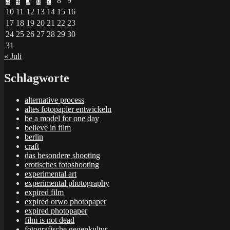
3
4
5
6
7
8
9
10
11
12
13
14
15
16
17
18
19
20
21
22
23
24
25
26
27
28
29
30
31
« Juli
Schlagworte
alternative process
altes fotopapier entwickeln
be a model for one day
believe in film
berlin
craft
das besondere shooting
erotisches fotoshooting
experimental art
experimental photography
expired film
expired orwo photopaper
expired photopaper
film is not dead
fotografische gegenkultur