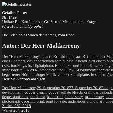
GefallensRaster
Nr. 1429
Unikat: Bei Kaufinteresse Größe und Medium bitte erfragen
(c)
2018 Lichtbildprophet
Die Teletubbies waren der Anfang vom Ende.
Autor:
Der Herr Makkerrony
Der "Herr Makkerrony", das ist Ronald Puhle aus Berlin und der Mac
eines Rentners, das er persönlich sein "Phase3" nennt. Seit einem Vier
(z.B. fotoMagazin, Dipitalphoto, FotoPraxis und PhotoKlassik) tätig.
insbesondere ORWO-Fotopapiere und ORWO-Dokumentenpapiere und der 
begeisterter Hörer analoger Musik von der Schallplatte. In seinem At
Herr Makkerrony anzeigen
Autor
Veröffentlicht
Katego
Der Herr Makkerrony
29. September 2018
23. September 2018
Fotogr
am
development
,
copper bleach
,
copper sulfate bleach
,
craft
,
das besonde
depressionismus
,
fotokunst
,
handmade
,
home story
,
makkerrony
,
mau
photography
,
posing
,
print
,
print for sale
,
underground photo art
,
unde
Beitragsnavigation
Vorheriger
Zurück
262_2018
Nächster
Beitrag:
Weiter
264_2018