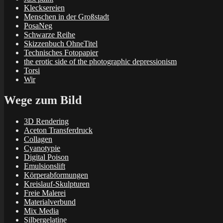
Klecksereien
Menschen in der Großstadt
PosaNeg
Schwarze Reihe
Skizzenbuch OhneTitel
Technisches Fotopapier
the erotic side of the photographic depressionism
Torsi
Wir
Wege zum Bild
3D Rendering
Aceton Transferdruck
Collagen
Cyanotypie
Digital Poison
Emulsionslift
Körperabformungen
Kreislauf-Skulpturen
Freie Malerei
Materialverbund
Mix Media
Silbergelatine