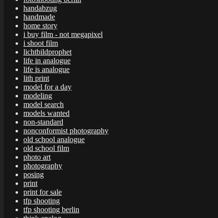
handabzug
handmade
home story
i buy film - not megapixel
i shoot film
lichtbildprophet
life in analogue
life is analogue
lith print
model for a day
modeling
model search
models wanted
non-standard
nonconformist photography
old school analogue
old school film
photo art
photography
posing
print
print for sale
tfp shooting
tfp shooting berlin