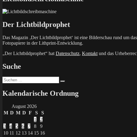
Der Lichtbildprophet
Das Magazin ‚Der Lichtbildprophet‘ ist eine Bilderschau rund um d
Fotopapiere in der Lithprint-Entwicklung.
„Der Lichtbildprophet“ hat
Datenschutz
,
Kontakt
und das Urheberrech
Suche
Suchen
Suchen
nach:
Kalendarische Ordnung
August 2026
M
D
M
D
F
S
S
1
2
3
4
5
6
7
8
9
10
11
12
13
14
15
16