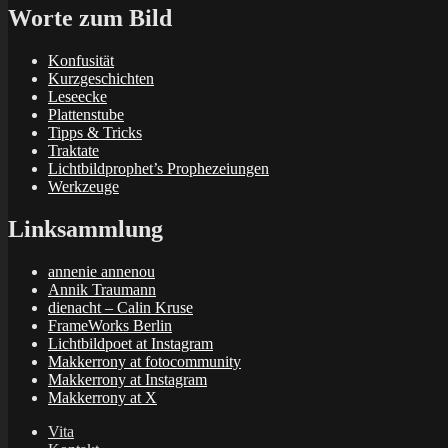
Worte zum Bild
Konfusität
Kurzgeschichten
Leseecke
Plattenstube
Tipps & Tricks
Traktate
Lichtbildprophet’s Prophezeiungen
Werkzeuge
Linksammlung
annenie annenou
Annik Traumann
dienacht – Calin Kruse
FrameWorks Berlin
Lichtbildpoet at Instagram
Makkerrony at fotocommunity
Makkerrony at Instagram
Makkerrony at X
Vita