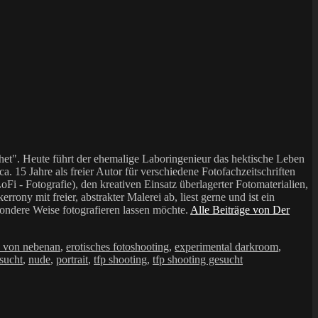
et". Heute führt der ehemalige Laboringenieur das hektische Leben
a. 15 Jahre als freier Autor für verschiedene Fotofachzeitschriften
i - Fotografie), den kreativen Einsatz überlagerter Fotomaterialien,
mit freier, abstrakter Malerei ab, liest gerne und ist ein
sondere Weise fotografieren lassen möchte.
Alle Beiträge von Der
e von nebenan
,
erotisches fotoshooting
,
experimental darkroom
,
sucht
,
nude
,
portrait
,
tfp shooting
,
tfp shooting gesucht