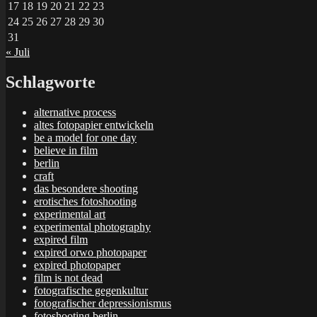
17
18
19
20
21
22
23
24
25
26
27
28
29
30
31
« Juli
Schlagworte
alternative process
altes fotopapier entwickeln
be a model for one day
believe in film
berlin
craft
das besondere shooting
erotisches fotoshooting
experimental art
experimental photography
expired film
expired orwo photopaper
expired photopaper
film is not dead
fotografische gegenkultur
fotografischer depressionismus
fotoshooting berlin