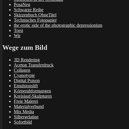
PosaNeg
Schwarze Reihe
Skizzenbuch OhneTitel
Technisches Fotopapier
the erotic side of the photographic depressionism
Torsi
Wir
Wege zum Bild
3D Rendering
Aceton Transferdruck
Collagen
Cyanotypie
Digital Poison
Emulsionslift
Körperabformungen
Kreislauf-Skulpturen
Freie Malerei
Materialverbund
Mix Media
Silbergelatine
Sofortbild