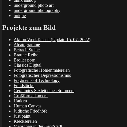
think analog
underground photo art
underground photography
unique
Projekte zum Bild
Aktion WerkTausch (Update 15. 07. 2022)
Aleatogramme
BetrachtSteine
Braune Reihe
Broiler porn
Classics Digital
Fotografische Höhlenmalereien
Fotografischer Depressionismus
Fragments of Technology
Fundstücke
Gerahmtes Sextett eines Sommers
Großformatkamera
Hadern
Human Canvas
Jüdische Friedhöfe
Just paint
Klecksereien
Menschen in der Großstadt