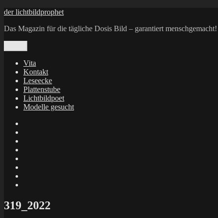
Zum
der lichtbildprophet
Inhalt
Das Magazin für die tägliche Dosis Bild – garantiert menschgemacht!
springen
Menü
Vita
Kontakt
Leseecke
Plattenstube
Lichtbildpoet
Modelle gesucht
annenie
annenou
Annik
Traumann
dienacht
–
FrameWorks
Calin
Berlin
Lichtbildpoet
Kruse
at
Makkerrony
Instagram
at
Makkerrony
fotocommunity
at
Makkerrony
Instagram
at
X
319_2022