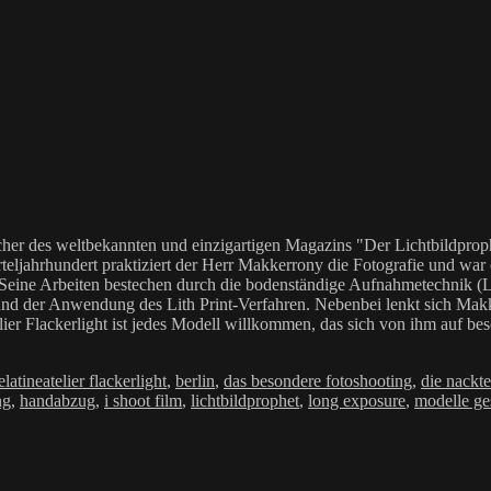
her des weltbekannten und einzigartigen Magazins "Der Lichtbildproph
teljahrhundert praktiziert der Herr Makkerrony die Fotografie und war c
 Seine Arbeiten bestechen durch die bodenständige Aufnahmetechnik (LoF
Anwendung des Lith Print-Verfahren. Nebenbei lenkt sich Makkerrony 
elier Flackerlight ist jedes Modell willkommen, das sich von ihm auf be
rien
Schlagwörter
elatine
atelier flackerlight
,
berlin
,
das besondere fotoshooting
,
die nackt
ng
,
handabzug
,
i shoot film
,
lichtbildprophet
,
long exposure
,
modelle ge