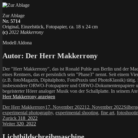
Zur Ablage
Nr. 5714
Original, Einzelstück, Fotopapier, ca. 18 x 24 cm
(c)
2022 Makkerrony
Modell Aldona
Autor:
Der Herr Makkerrony
Der "Herr Makkerrony", das ist Ronald Puhle aus Berlin und der Mac
eines Rentners, das er persönlich sein "Phase3" nennt. Seit einem Vier
(z.B. fotoMagazin, Dipitalphoto, FotoPraxis und PhotoKlassik) tätig.
insbesondere ORWO-Fotopapiere und ORWO-Dokumentenpapiere und der 
begeisterter Hörer analoger Musik von der Schallplatte. In seinem At
Herr Makkerrony anzeigen
Autor
Veröffentlicht
Katego
Der Herr Makkerrony
17. November 2022
12. November 2022
Silberg
am
experimental photography
,
experimental shooting
,
fine art
,
fotoshooti
Beitragsnavigation
Vorheriger
Zurück
318_2022
Nächster
Beitrag:
Weiter
320_2022
Beitrag:
Lichtbildschreibmaschine