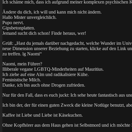
Ich schäme mich, dass ich aufgrund meiner komplexen psychischen Kra
Ändere du dich, ich will und kann mich nicht ändern.
Hallo Mister unvergleichlich.
Pupo nervt.
Gipsbetonplatten.
Jemand sucht dich schon! Finde heraus, wer!
Grüß: „Hast du jemals darüber nachgedacht, welche Wunder im Univer
neue Dimension unserer Beziehung zu starten, klicke auf den Link un
zu treffen. lg Naomi“
Naomi, mein Führer?
Illiberale vegane LGBTQ-Minderheiten auf Mauritius.
Ich ziehe auf eine Alm und radikalisiere Kühe.
Feministische Milch.
Danke, ich bin auch ohne Drogen zufrieden.
Nur für den Fall, dass es euch juckt: Ich sehe heute fantastisch aus
Ich bin der, der für einen guten Zweck die kleine Notlüge benutzt, abe
Kaffee ist Liebe und Liebe ist Käsekuchen.
Ohne Kopfhörer aus dem Haus gehen ist Selbstmord und ich möchte Me