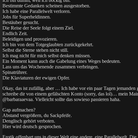
Ich bin dumm, weil ich bockig bin.
Bestimmte Gedanken scheinen ausgestorben.
Ich habe eine Parallelwelt verloren.
Jobs für Superheldinnen.
Bestäuber gesucht.
Die Reise der Seele folgt einem Ziel.
Endlich Zeit.
Beleidigen und provozieren.
Ich bin von dem Totgeglaubten zurückgekehrt.
Selbst die Sterne stehen nicht still.
Ich mag nicht für mich selbst denken müssen.
Ein Moment kann auch die Gabelung eines Weges bedeuten.
Lass uns das Wochenende zusammen verbringen.
Spinatrührer.
Die Klaviaturen der ewigen Opfer.
Okay, das ist zufällig, aber … Ich habe vor ein paar Tagen jemanden 
schreibe dir von einem gefälschten Konto (sorry, das lol)… mein Main
@barbaraaevaa. Vielleicht sollte das sowieso passieren haha.
Gap aufmachen?
Abstand vergrößern, du Sackpfeife.
Denglisch gehört verboten.
Hier wird deutsch gesprochen.
Erotik offenbart uns in dieser Welt eine andere, eine Parallelwelt. D