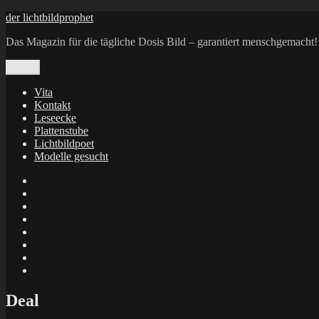
Zum
der lichtbildprophet
Inhalt
Das Magazin für die tägliche Dosis Bild – garantiert menschgemacht!
springen
Menü
Vita
Kontakt
Leseecke
Plattenstube
Lichtbildpoet
Modelle gesucht
annenie
annenou
Annik
Traumann
dienacht
–
FrameWorks
Calin
Berlin
Lichtbildpoet
Kruse
at
Makkerrony
Instagram
at
Makkerrony
fotocommunity
at
Makkerrony
Instagram
at
X
Deal