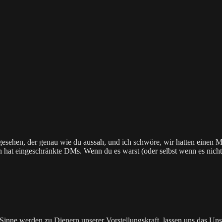
gesehen, der genau wie du aussah, und ich schwöre, wir hatten einen Mo
 hat eingeschränkte DMs. Wenn du es warst (oder selbst wenn es nicht wa
ie Sinne werden zu Dienern unserer Vorstellungskraft, lassen uns das U