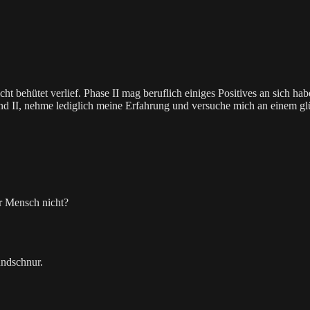
icht behütet verlief. Phase II mag beruflich einiges Positives an sich h
und II, nehme lediglich meine Erfahrung und versuche mich an einem gl
er Mensch nicht?
ündschnur.