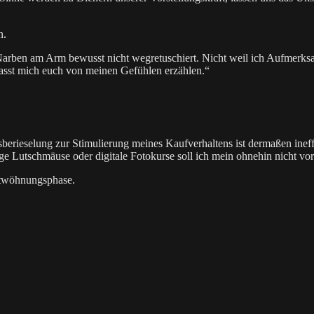
n.
arben am Arm bewusst nicht wegretuschiert. Nicht weil ich Aufmerksam
 lasst mich euch von meinen Gefühlen erzählen.“
sberieselung zur Stimulierung meines Kaufverhaltens ist dermaßen ine
lige Lutschmäuse oder digitale Fotokurse soll ich mein ohnehin nicht 
ntwöhnungsphase.