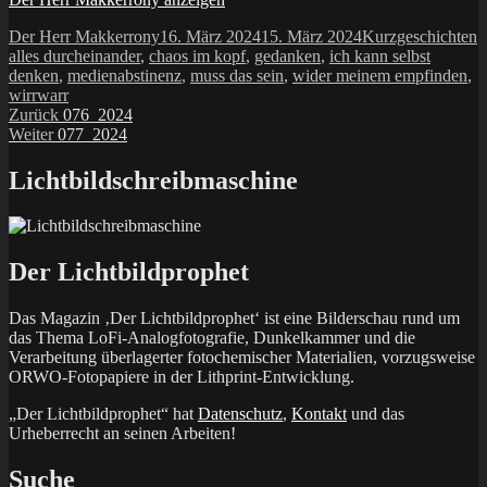
Autor
Veröffentlicht
Kategorien
S
Der Herr Makkerrony
16. März 2024
15. März 2024
Kurzgeschichten
am
alles durcheinander
,
chaos im kopf
,
gedanken
,
ich kann selbst
denken
,
medienabstinenz
,
muss das sein
,
wider meinem empfinden
,
wirrwarr
Beitragsnavigation
Vorheriger
Zurück
076_2024
Nächster
Beitrag:
Weiter
077_2024
Beitrag:
Lichtbildschreibmaschine
Der Lichtbildprophet
Das Magazin ‚Der Lichtbildprophet‘ ist eine Bilderschau rund um
das Thema LoFi-Analogfotografie, Dunkelkammer und die
Verarbeitung überlagerter fotochemischer Materialien, vorzugsweise
ORWO-Fotopapiere in der Lithprint-Entwicklung.
„Der Lichtbildprophet“ hat
Datenschutz
,
Kontakt
und das
Urheberrecht an seinen Arbeiten!
Suche