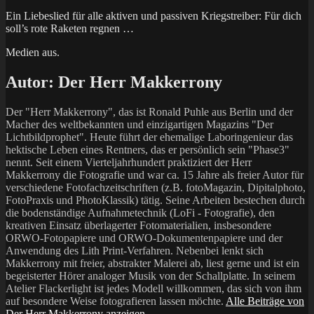
Ein Liebeslied für alle aktiven und passiven Kriegstreiber: Für dich
soll’s rote Raketen regnen …
Medien aus.
Autor:
Der Herr Makkerrony
Der "Herr Makkerrony", das ist Ronald Puhle aus Berlin und der
Macher des weltbekannten und einzigartigen Magazins "Der
Lichtbildprophet". Heute führt der ehemalige Laboringenieur das
hektische Leben eines Rentners, das er persönlich sein "Phase3"
nennt. Seit einem Vierteljahrhundert praktiziert der Herr
Makkerrony die Fotografie und war ca. 15 Jahre als freier Autor für
verschiedene Fotofachzeitschriften (z.B. fotoMagazin, Dipitalphoto,
FotoPraxis und PhotoKlassik) tätig. Seine Arbeiten bestechen durch
die bodenständige Aufnahmetechnik (LoFi - Fotografie), den
kreativen Einsatz überlagerter Fotomaterialien, insbesondere
ORWO-Fotopapiere und ORWO-Dokumentenpapiere und der
Anwendung des Lith Print-Verfahren. Nebenbei lenkt sich
Makkerrony mit freier, abstrakter Malerei ab, liest gerne und ist ein
begeisterter Hörer analoger Musik von der Schallplatte. In seinem
Atelier Flackerlight ist jedes Modell willkommen, das sich von ihm
auf besondere Weise fotografieren lassen möchte.
Alle Beiträge von
Der Herr Makkerrony anzeigen