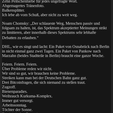
Zehn Peitschenhiebe für jedes ungefragte Wort.
Abgemagertes Tränenfoto.
Balkensplitter.
Ich lebe ab vom Schuß, aber nicht zu weit weg.
Noam Chomsky: „Der schlaueste Weg, Menschen passiv und
folgsam zu halten, ist, das Spektrum akzeptierter Meinungen strikt
zu limitieren, aber innerhalb dieses Spektrums sehr lebhafte
Debatten zu erlauben.“
DHL, wie es singt und lacht: Ein Paket von Osnabrück nach Berlin
in nicht einmal ganz zwei Tagen. Ein Paket von Pankow nach
Marzahn (beides Stadtteile in Berlin) braucht eine ganze Woche.
Feiern. Feiern. Feiern.
Über Probleme reden wir nicht.
Wir sind so gut, wir brauchen keine Probleme.
Streiken kann man bei der Deutschen Bahn ganz gut.
Drei Bitcoinfragen, die sich niemand zu stellen traut.
Zugzoff.
Bienenparadies.
Weihrauch Kurkuma-Komplex.
Immer gut versorgt.
Arbeitssonntag.
Töchter der Sonne.