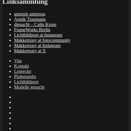
Linksammlung
annenie annenou
Annik Traumann
dienacht – Calin Kruse
FrameWorks Berlin
Lichtbildpoet at Instagram
Makkerrony at fotocommunity
Makkerrony at Instagram
Makkerrony at X
Vita
Kontakt
Leseecke
Plattenstube
Lichtbildpoet
Modelle gesucht
annenie
annenou
Annik
Traumann
dienacht
–
FrameWorks
Calin
Berlin
Lichtbildpoet
Kruse
at
Makkerrony
Instagram
at
Makkerrony