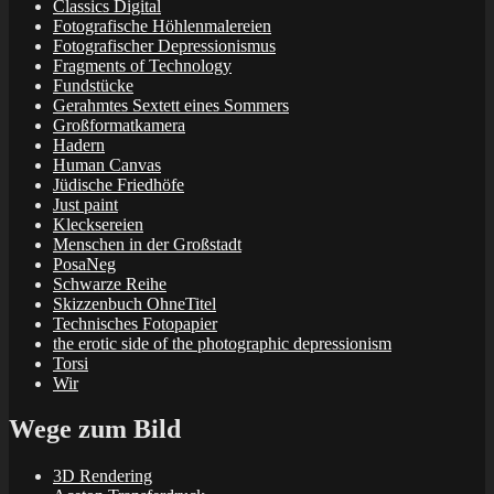
Classics Digital
Fotografische Höhlenmalereien
Fotografischer Depressionismus
Fragments of Technology
Fundstücke
Gerahmtes Sextett eines Sommers
Großformatkamera
Hadern
Human Canvas
Jüdische Friedhöfe
Just paint
Klecksereien
Menschen in der Großstadt
PosaNeg
Schwarze Reihe
Skizzenbuch OhneTitel
Technisches Fotopapier
the erotic side of the photographic depressionism
Torsi
Wir
Wege zum Bild
3D Rendering