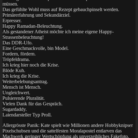
müssen.
Das gefühlte Wohl muss auf Rezept gebauchpinselt werden.
Primärerfahrung und Sekundärziel.
Erpresser.
Happy Ramadan-Beleuchtung.
Als gestandener Atheist möchte ich meine eigene Happy-
Strassenbeleuchtung!
Das DDR-Ufo.
Eine Geschmackvolle, bin Model.
Fordern, fördern.
Tröpfeldrama.
Ich krieg hier noch die Krise.
Blöde Kuh.
Ich krieg die Krise.
Weiterbelebungsantrag.
Mensch ist Mensch.
Ungleichwert.
Pulsierende Pluralität.
Vielen Dank für das Gespräch.
Sugardaddy.
Laiendarsteller Typ Proll.
Allergrösste Panik: Kate spielt wie Millionen andere Hobbyknipser
Pixelschubsen und die sattelfesten Moralapostel entlarven das
Machwerk geringer Wertschöpfung als unverzeihliches Fakefoto.