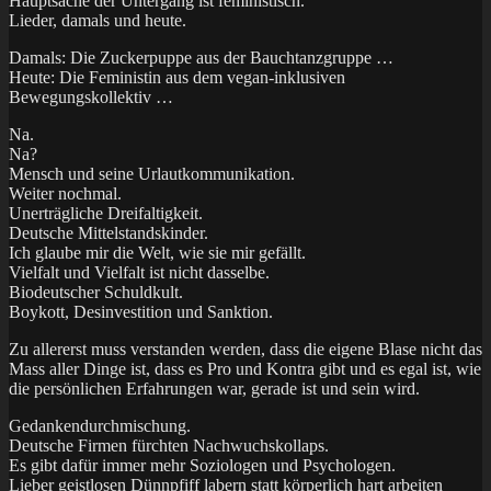
Hauptsache der Untergang ist feministisch.
Lieder, damals und heute.
Damals: Die Zuckerpuppe aus der Bauchtanzgruppe …
Heute: Die Feministin aus dem vegan-inklusiven
Bewegungskollektiv …
Na.
Na?
Mensch und seine Urlautkommunikation.
Weiter nochmal.
Unerträgliche Dreifaltigkeit.
Deutsche Mittelstandskinder.
Ich glaube mir die Welt, wie sie mir gefällt.
Vielfalt und Vielfalt ist nicht dasselbe.
Biodeutscher Schuldkult.
Boykott, Desinvestition und Sanktion.
Zu allererst muss verstanden werden, dass die eigene Blase nicht das
Mass aller Dinge ist, dass es Pro und Kontra gibt und es egal ist, wie
die persönlichen Erfahrungen war, gerade ist und sein wird.
Gedankendurchmischung.
Deutsche Firmen fürchten Nachwuchskollaps.
Es gibt dafür immer mehr Soziologen und Psychologen.
Lieber geistlosen Dünnpfiff labern statt körperlich hart arbeiten