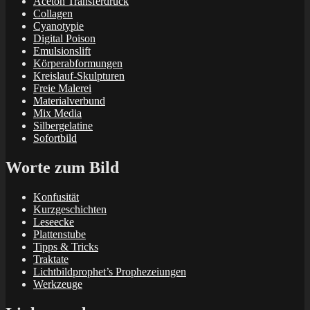
Aceton Transferdruck
Collagen
Cyanotypie
Digital Poison
Emulsionslift
Körperabformungen
Kreislauf-Skulpturen
Freie Malerei
Materialverbund
Mix Media
Silbergelatine
Sofortbild
Worte zum Bild
Konfusität
Kurzgeschichten
Leseecke
Plattenstube
Tipps & Tricks
Traktate
Lichtbildprophet’s Prophezeiungen
Werkzeuge