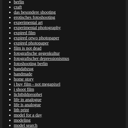
berlin
craft
das besondere shooting
erotisches fotoshooting
experimental art
experimental photography
expired film
expired orwo photopaper
expired photopaper
film is not dead
fotografische gegenkultur
fotografischer depressionismus
fotoshooting berlin
handabzug
handmade
home story
i buy film - not megapixel
i shoot film
lichtbildprophet
life in analogue
life is analogue
lith print
model for a day
modeling
model search