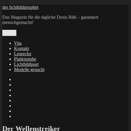
Zum
der lichtbildprophet
Inhalt
Das Magazin für die tägliche Dosis Bild – garantiert
springen
menschgemacht!
Menü
Vita
Kontakt
Leseecke
Plattenstube
Lichtbildpoet
Modelle gesucht
annenie
annenou
Annik
Traumann
dienacht
–
FrameWorks
Calin
Berlin
Lichtbildpoet
Kruse
at
Makkerrony
Instagram
at
Makkerrony
fotocommunity
at
Makkerrony
Instagram
at
X
Der Wellenstreiker