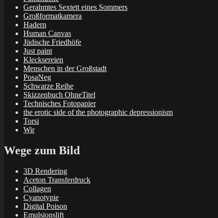
Gerahmtes Sextett eines Sommers
Großformatkamera
Hadern
Human Canvas
Jüdische Friedhöfe
Just paint
Klecksereien
Menschen in der Großstadt
PosaNeg
Schwarze Reihe
Skizzenbuch OhneTitel
Technisches Fotopapier
the erotic side of the photographic depressionism
Torsi
Wir
Wege zum Bild
3D Rendering
Aceton Transferdruck
Collagen
Cyanotypie
Digital Poison
Emulsionslift