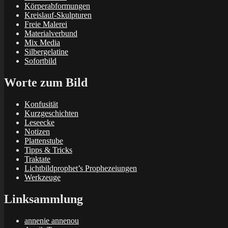
Körperabformungen
Kreislauf-Skulpturen
Freie Malerei
Materialverbund
Mix Media
Silbergelatine
Sofortbild
Worte zum Bild
Konfusität
Kurzgeschichten
Leseecke
Notizen
Plattenstube
Tipps & Tricks
Traktate
Lichtbildprophet’s Prophezeiungen
Werkzeuge
Linksammlung
annenie annenou