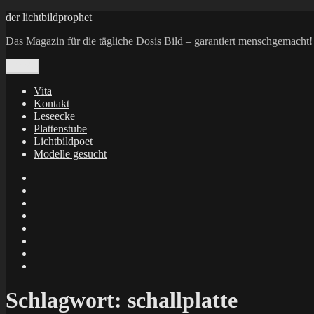
Zum
der lichtbildprophet
Inhalt
Das Magazin für die tägliche Dosis Bild – garantiert menschgemacht!
springen
Menü
Vita
Kontakt
Leseecke
Plattenstube
Lichtbildpoet
Modelle gesucht
annenie
annenou
Annik
Traumann
dienacht
–
FrameWorks
Calin
Berlin
Lichtbildpoet
Kruse
at
Makkerrony
Instagram
at
Makkerrony
fotocommunity
at
Makkerrony
Instagram
at
X
Schlagwort:
schallplatte