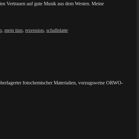
den Vertrauen auf gute Musik aus dem Westen. Meine
p
,
mein tipp
,
rezension
,
schallplatte
überlagerter fotochemischer Materialien, vorzugsweise ORWO-