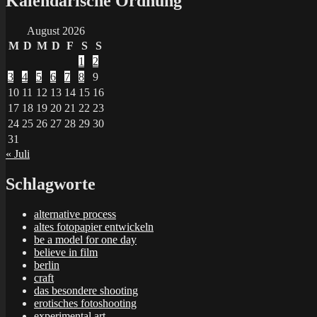
Kalendarische Ordnung
August 2026
M
D
M
D
F
S
S
1
2
3
4
5
6
7
8
9
10
11
12
13
14
15
16
17
18
19
20
21
22
23
24
25
26
27
28
29
30
31
« Juli
Schlagworte
alternative process
altes fotopapier entwickeln
be a model for one day
believe in film
berlin
craft
das besondere shooting
erotisches fotoshooting
experimental art