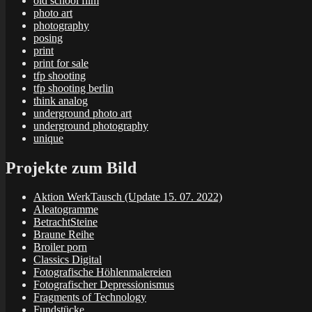
old school film
photo art
photography
posing
print
print for sale
tfp shooting
tfp shooting berlin
think analog
underground photo art
underground photography
unique
Projekte zum Bild
Aktion WerkTausch (Update 15. 07. 2022)
Aleatogramme
BetrachtSteine
Braune Reihe
Broiler porn
Classics Digital
Fotografische Höhlenmalereien
Fotografischer Depressionismus
Fragments of Technology
Fundstücke