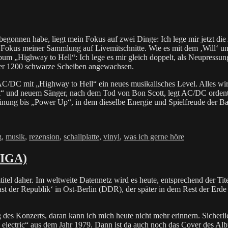
nnen habe, liegt mein Fokus auf zwei Dinge: Ich lege mir jetzt die A
Fokus meiner Sammlung auf Livemitschnitte. Wie es mit dem ‚Will‘ und ‚
m „Highway to Hell“: Ich lege es mir gleich doppelt, als Neupressun
über 1200 schwarze Scheiben angewachsen.
DC mit „Highway to Hell“ ein neues musikalisches Level. Alles wirkt i
“ und neuem Sänger, nach dem Tod von Bon Scott, legt AC/DC ordentli
ung bis „Power Up“, in dem dieselbe Energie und Spielfreude der Ban
r
g
,
musik
,
rezension
,
schallplatte
,
vinyl
,
was ich gerne höre
MIGA)
daher. Im weltweite Datennetz wird es heute, entsprechend der Titel 
t der Republik‘ in Ost-Berlin (DDR), der später in dem Rest der Erde
Konzerts, daran kann ich mich heute nicht mehr erinnern. Sicherlich 
 electric“ aus dem Jahr 1979. Dann ist da auch noch das Cover des A