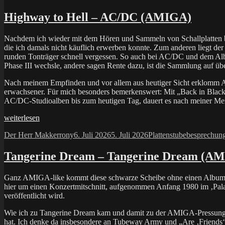
Highway to Hell – AC/DC (AMIGA)
Nachdem ich wieder mit dem Hören und Sammeln von Schallplatten bego
die ich damals nicht käuflich erwerben konnte. Zum anderen liegt der 
runden Tonträger schnell vergessen. So auch bei AC/DC und dem Albu
Phase III wechsle, andere sagen Rente dazu, ist die Sammlung auf 
Nach meinem Empfinden und vor allem aus heutiger Sicht erklomm AC/
erwachsener. Für mich besonders bemerkenswert: Mit „Back in Black
AC/DC-Studioalben bis zum heutigen Tag, dauert es nach meiner Mein
„Highway
weiterlesen
to
Autor
Veröffentlicht
Kategorien
Schlagwörte
Der Herr Makkerrony
6. Juli 2026
5. Juli 2026
Plattenstube
besprechun
Hell
am
–
AC/DC
Tangerine Dream – Tangerine Dream (A
(AMIGA)“
Ganz AMIGA-like kommt diese schwarze Scheibe ohne einen Albumtitel 
hier um einen Konzertmitschnitt, aufgenommen Anfang 1980 im ‚Palas
veröffentlicht wird.
Wie ich zu Tangerine Dream kam und damit zu der AMIGA-Pressung des 
hat. Ich denke da insbesondere an Tubeway Army und „Are ‚Friends‘