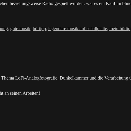
ehen beziehungsweise Radio gespielt wurden, war es ein Kauf im blin
örter
hung
,
gute musik
,
hörtipp
,
legendäre musik auf schallplatte
,
mein hörtip
as Thema LoFi-Analogfotografie, Dunkelkammer und die Verarbeitung 
t an seinen Arbeiten!