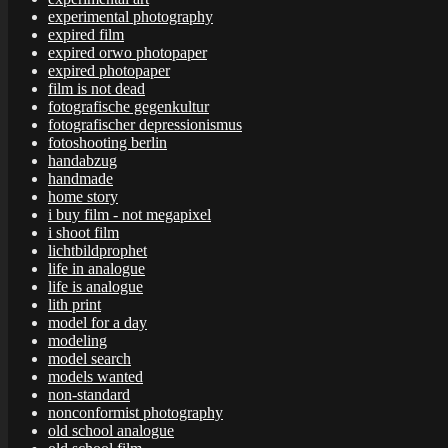
experimental photography
expired film
expired orwo photopaper
expired photopaper
film is not dead
fotografische gegenkultur
fotografischer depressionismus
fotoshooting berlin
handabzug
handmade
home story
i buy film - not megapixel
i shoot film
lichtbildprophet
life in analogue
life is analogue
lith print
model for a day
modeling
model search
models wanted
non-standard
nonconformist photography
old school analogue