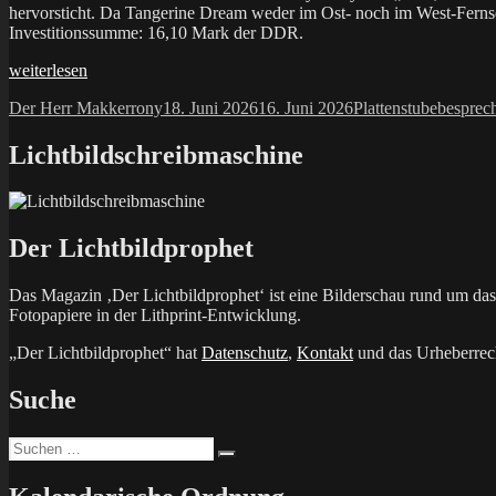
hervorsticht. Da Tangerine Dream weder im Ost- noch im West-Ferns
Investitionssumme: 16,10 Mark der DDR.
„Tangerine
weiterlesen
Dream
Autor
Veröffentlicht
Kategorien
Schlagw
Der Herr Makkerrony
18. Juni 2026
16. Juni 2026
Plattenstube
besprec
–
am
Tangerine
Dream
Lichtbildschreibmaschine
(AMIGA)“
Der Lichtbildprophet
Das Magazin ‚Der Lichtbildprophet‘ ist eine Bilderschau rund um d
Fotopapiere in der Lithprint-Entwicklung.
„Der Lichtbildprophet“ hat
Datenschutz
,
Kontakt
und das Urheberrech
Suche
Suchen
Suchen
nach: