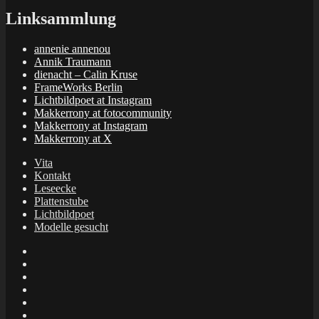
Linksammlung
annenie annenou
Annik Traumann
dienacht – Calin Kruse
FrameWorks Berlin
Lichtbildpoet at Instagram
Makkerrony at fotocommunity
Makkerrony at Instagram
Makkerrony at X
Vita
Kontakt
Leseecke
Plattenstube
Lichtbildpoet
Modelle gesucht
annenie
annenou
Annik
Traumann
dienacht
–
FrameWorks
Calin
Berlin
Lichtbildpoet
Kruse
at
Makkerrony