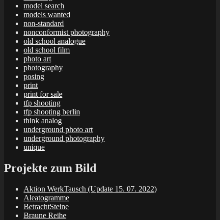
model search
models wanted
non-standard
nonconformist photography
old school analogue
old school film
photo art
photography
posing
print
print for sale
tfp shooting
tfp shooting berlin
think analog
underground photo art
underground photography
unique
Projekte zum Bild
Aktion WerkTausch (Update 15. 07. 2022)
Aleatogramme
BetrachtSteine
Braune Reihe