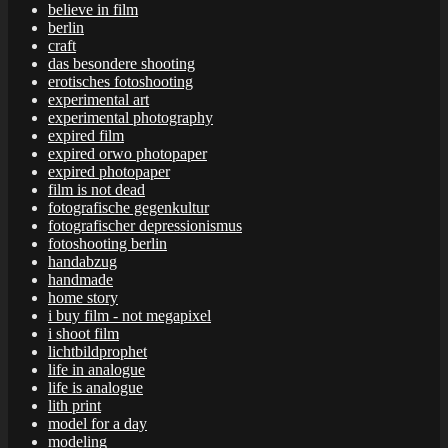
believe in film
berlin
craft
das besondere shooting
erotisches fotoshooting
experimental art
experimental photography
expired film
expired orwo photopaper
expired photopaper
film is not dead
fotografische gegenkultur
fotografischer depressionismus
fotoshooting berlin
handabzug
handmade
home story
i buy film - not megapixel
i shoot film
lichtbildprophet
life in analogue
life is analogue
lith print
model for a day
modeling