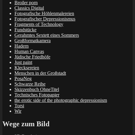
Broiler porn
Classics Digital
Fotografische Höhlenmalereien
Fotografischer Depressionismus
Fragments of Technology
Fundstücke
Gerahmtes Sextett eines Sommers
Großformatkamera
Hadern
Human Canvas
Jüdische Friedhöfe
Just paint
Klecksereien
Menschen in der Großstadt
PosaNeg
Schwarze Reihe
Skizzenbuch OhneTitel
Technisches Fotopapier
the erotic side of the photographic depressionism
Torsi
Wir
Wege zum Bild