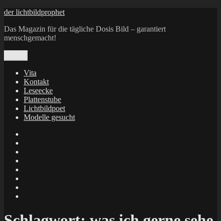
Zum
der lichtbildprophet
Inhalt
Das Magazin für die tägliche Dosis Bild – garantiert
springen
menschgemacht!
Menü
Vita
Kontakt
Leseecke
Plattenstube
Lichtbildpoet
Modelle gesucht
annenie
annenou
Annik
Traumann
dienacht
–
FrameWorks
Calin
Berlin
Lichtbildpoet
Kruse
at
Makkerrony
Instagram
at
Makkerrony
fotocommunity
at
Makkerrony
Instagram
at
X
Schlagwort:
was ich gerne sehe