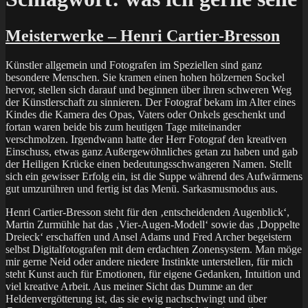
Meisterwerke – Henri Cartier-Bresson
Künstler allgemein und Fotografen im Speziellen sind ganz
besondere Menschen. Sie kramen einen hohen hölzernen Sockel
hervor, stellen sich darauf und beginnen über ihren schweren Weg
der Künstlerschaft zu sinnieren. Der Fotograf bekam im Alter eines
Kindes die Kamera des Opas, Vaters oder Onkels geschenkt und
fortan waren beide bis zum heutigen Tage miteinander
verschmolzen. Irgendwann hatte der Herr Fotograf den kreativen
Einschuss, etwas ganz Außergewöhnliches getan zu haben und gab
der Heiligen Krücke einen bedeutungsschwangeren Namen. Stellt
sich ein gewisser Erfolg ein, ist die Suppe während des Aufwärmens
gut umzurühren und fertig ist das Menü. Sarkasmusmodus aus.
Henri Cartier-Bresson steht für den ‚entscheidenden Augenblick‘,
Martin Zurmühle hat das ‚Vier-Augen-Modell‘ sowie das ‚Doppelte
Dreieck‘ erschaffen und Ansel Adams und Fred Archer begeistern
selbst Digitalfotografen mit dem erdachten Zonensystem. Man möge
mir gerne Neid oder andere niedere Instinkte unterstellen, für mich
steht Kunst auch für Emotionen, für eigene Gedanken, Intuition und
viel kreative Arbeit. Aus meiner Sicht das Dumme an der
Heldenvergötterung ist, das sie ewig nachschwingt und über