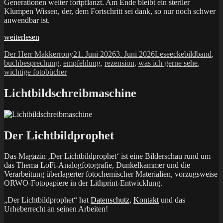
Generationen weiter fortpflanzt. Am Ende bleibt ein steriler
Klumpen Wissen, der, dem Fortschritt sei dank, so nur noch schwer
anwendbar ist.
„Meisterwerke
weiterlesen
–
Autor
Veröffentlicht
Kategorien
Schlagwörte
Der Herr Makkerrony
21. Juni 2026
3. Juni 2026
Leseecke
bildband
,
Henri
am
buchbesprechung
,
empfehlung
,
rezension
,
was ich gerne sehe
,
Cartier-
wichtige fotobücher
Bresson“
Lichtbildschreibmaschine
Der Lichtbildprophet
Das Magazin ‚Der Lichtbildprophet‘ ist eine Bilderschau rund um
das Thema LoFi-Analogfotografie, Dunkelkammer und die
Verarbeitung überlagerter fotochemischer Materialien, vorzugsweise
ORWO-Fotopapiere in der Lithprint-Entwicklung.
„Der Lichtbildprophet“ hat
Datenschutz
,
Kontakt
und das
Urheberrecht an seinen Arbeiten!