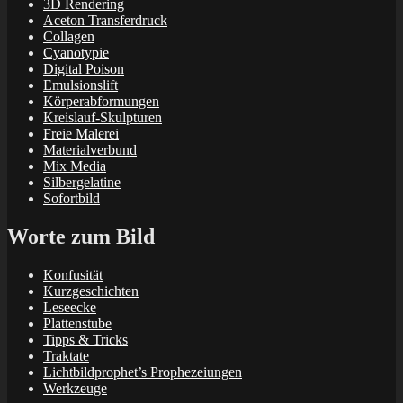
3D Rendering
Aceton Transferdruck
Collagen
Cyanotypie
Digital Poison
Emulsionslift
Körperabformungen
Kreislauf-Skulpturen
Freie Malerei
Materialverbund
Mix Media
Silbergelatine
Sofortbild
Worte zum Bild
Konfusität
Kurzgeschichten
Leseecke
Plattenstube
Tipps & Tricks
Traktate
Lichtbildprophet’s Prophezeiungen
Werkzeuge