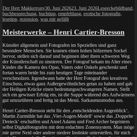
Saudek“
Autor
Veröffentlicht
Kategorien
Schlagwört
Der Herr Makkerrony
30. Juni 2026
23. Juni 2026
Leseecke
bildband
,
am
buchbesprechung
,
buchtipp
,
empfehlung
,
erotische fotografie
,
lesetipp
,
rezension
,
was mir gefällt
Meisterwerke – Henri Cartier-Bresson
Künstler allgemein und Fotografen im Speziellen sind ganz
besondere Menschen. Sie kramen einen hohen hölzernen Sockel
hervor, stellen sich darauf und beginnen über ihren schweren Weg
der Künstlerschaft zu sinnieren. Der Fotograf bekam im Alter eines
Kindes die Kamera des Opas, Vaters oder Onkels geschenkt und
fortan waren beide bis zum heutigen Tage miteinander
verschmolzen. Irgendwann hatte der Herr Fotograf den kreativen
Einschuss, etwas ganz Außergewöhnliches getan zu haben und gab
der Heiligen Krücke einen bedeutungsschwangeren Namen. Stellt
sich ein gewisser Erfolg ein, ist die Suppe während des Aufwärmens
gut umzurühren und fertig ist das Menü. Sarkasmusmodus aus.
Henri Cartier-Bresson steht für den ‚entscheidenden Augenblick‘,
Martin Zurmühle hat das ‚Vier-Augen-Modell‘ sowie das ‚Doppelte
Dreieck‘ erschaffen und Ansel Adams und Fred Archer begeistern
selbst Digitalfotografen mit dem erdachten Zonensystem. Man möge
mir gerne Neid oder andere niedere Instinkte unterstellen, für mich