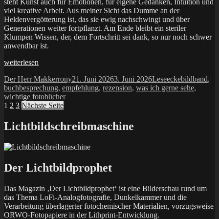
steht Kunst auch für Emotionen, für eigene Gedanken, Intuition und
viel kreative Arbeit. Aus meiner Sicht das Dumme an der
Heldenvergötterung ist, das sie ewig nachschwingt und über
Generationen weiter fortpflanzt. Am Ende bleibt ein steriler
Klumpen Wissen, der, dem Fortschritt sei dank, so nur noch schwer
anwendbar ist.
„Meisterwerke
weiterlesen
–
Autor
Veröffentlicht
Kategorien
Schlagwörte
Der Herr Makkerrony
21. Juni 2026
3. Juni 2026
Leseecke
bildband
,
Henri
am
buchbesprechung
,
empfehlung
,
rezension
,
was ich gerne sehe
,
Cartier-
wichtige fotobücher
Bresson“
Seitennummerierung
Seite
Seite
Seite
1
2
3
Nächste Seite
der
Lichtbildschreibmaschine
Beiträge
Der Lichtbildprophet
Das Magazin ‚Der Lichtbildprophet‘ ist eine Bilderschau rund um
das Thema LoFi-Analogfotografie, Dunkelkammer und die
Verarbeitung überlagerter fotochemischer Materialien, vorzugsweise
ORWO-Fotopapiere in der Lithprint-Entwicklung.