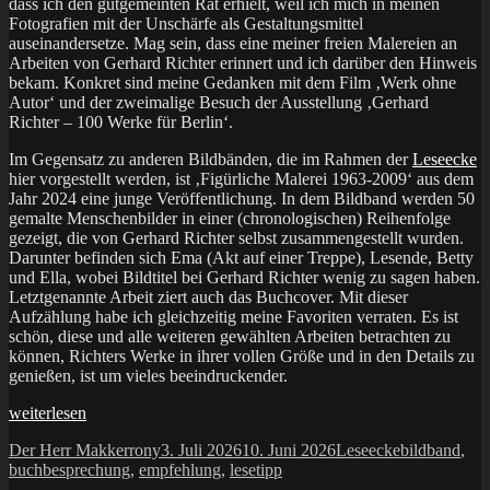
dass ich den gutgemeinten Rat erhielt, weil ich mich in meinen
Fotografien mit der Unschärfe als Gestaltungsmittel
auseinandersetze. Mag sein, dass eine meiner freien Malereien an
Arbeiten von Gerhard Richter erinnert und ich darüber den Hinweis
bekam. Konkret sind meine Gedanken mit dem Film ‚Werk ohne
Autor‘ und der zweimalige Besuch der Ausstellung ‚Gerhard
Richter – 100 Werke für Berlin‘.
Im Gegensatz zu anderen Bildbänden, die im Rahmen der
Leseecke
hier vorgestellt werden, ist ‚Figürliche Malerei 1963-2009‘ aus dem
Jahr 2024 eine junge Veröffentlichung. In dem Bildband werden 50
gemalte Menschenbilder in einer (chronologischen) Reihenfolge
gezeigt, die von Gerhard Richter selbst zusammengestellt wurden.
Darunter befinden sich Ema (Akt auf einer Treppe), Lesende, Betty
und Ella, wobei Bildtitel bei Gerhard Richter wenig zu sagen haben.
Letztgenannte Arbeit ziert auch das Buchcover. Mit dieser
Aufzählung habe ich gleichzeitig meine Favoriten verraten. Es ist
schön, diese und alle weiteren gewählten Arbeiten betrachten zu
können, Richters Werke in ihrer vollen Größe und in den Details zu
genießen, ist um vieles beeindruckender.
„Figürliche
weiterlesen
Malerei
Autor
Veröffentlicht
Kategorien
Schlagwörte
Der Herr Makkerrony
3. Juli 2026
10. Juni 2026
Leseecke
bildband
,
1963-
am
buchbesprechung
,
empfehlung
,
lesetipp
2009