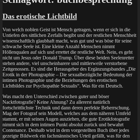
Das erotische Lichtbild
Von welch noblen Geist ist Mensch getragen, wenn er sich in die
Untiefen des sittlichen Zerfalls begibt und der restlichen Menschheit
wissenschaftlich glaubhaft macht, was gut und was böse für seine
schwache Seele ist. Eine kleine Anzahl Menschen nimmt
Höllenqualen auf sich und errettet die restliche Welt. Nein, es geht
nicht um Jesus oder Donald Trump. Über diese beiden Seelenretter
stehen andere, viel unscheinbarere und mittlerweile verstorbene
Zeitgenossen. Es sind die Herausgeber des Ergänzungsbandes „Die
Erotik in der Photographie – Die sexualbezügliche Bedeutung der
intimen Photographie und die Beziehungen des erotischen
Lichtbildes zur Psychopathie Sexualis“. Was für ein Deutsch.
Was macht den Unterschied zwischen guter und böser
Nacktfotografie? Keine Ahnung? Zu allererst natürlich
fortschrittlichste Technik und dann deren perfekte Beherrschung.
Mag der Fotograf sein Modell, welches aus dem näheren Umfeld
stammt, er mit seinen Augen ausziehen, die gute Erotikfotografie
nimmt sich in dem intimen Punkt absolut zurück und bewahrt
Contenance. Deshalb wird in dem vorgestellten Buch über jedes
gezeigte Bildwerk ein fachmännisches Urteil gefällt, was für den