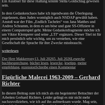
Ein Auslöser für diese Haltung könnte Stella Goldschlag gewesen
sein.
In dem Gedankenchaos habe ich irgendwann die Überlegung
zugelassen, dass Juden womöglich auch NSDAP gewählt haben.
Anstoß war der Film „Endlich Tacheles“ von Jana Matthes und
Andrea Schramm, in dem es um böse und gute SS-Offiziere in
einem Computerspiel geht. Meine Gedankenfragmente möchte ich
um Viktor Klemperer und seine „LTI“ ergänzen. Dieser Titel ist für
mich persönlich sehr wichtig, um zu verstehen, wie eine
Gesellschaft die Sprache für ihre Zwecke missbraucht.
„Stella
weiterlesen
Goldschlag:
Autor
Veröffentlicht
Kategorien
Schlagwörter
Der Herr Makkerrony
13. Juli 2026
5. Juli 2026
Leseecke
Eine
am
buchbesprechung
,
bücher lesen
,
leseecke
,
lesetipp
,
meine
wahre
zu
empfehlung
,
rezension
Schreibe einen Kommentar
Geschichte
Stella
–
Goldschlag:
Peter
Figürliche Malerei 1963-2009 – Gerhard
Eine
Wyden“
Richter
wahre
Geschichte
–
In diesem Beitrag oute ich mich als ein begeisterter Betrachter der
Peter
Arbeiten Gerhard Richters. Leider gelingt es mir nicht mehr
Wyden
nachzuvollziehen, wie ich auf ihn aufmerksam wurde. Mag sein,