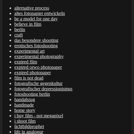
alternative process
altes fotopapier entwickeln
be a model for one day
believe in film
berlin
craft
das besondere shooting
erotisches fotoshooting
experimental art
experimental photography
expired film
expired orwo photopaper
expired photopaper
film is not dead
fotografische gegenkultur
fotografischer depressionismus
fotoshooting berlin
handabzug
handmade
home story
i buy film - not megapixel
i shoot film
lichtbildprophet
life in analogue