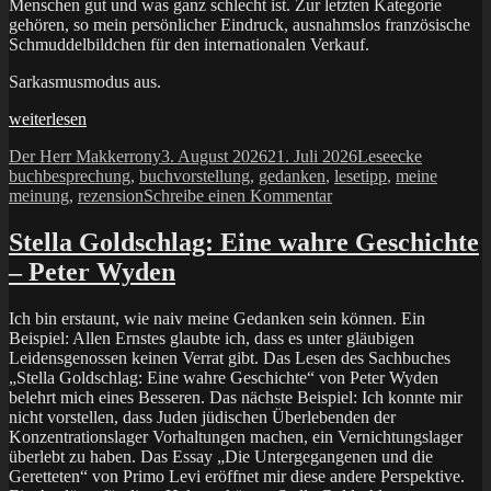
Menschen gut und was ganz schlecht ist. Zur letzten Kategorie
gehören, so mein persönlicher Eindruck, ausnahmslos französische
Schmuddelbildchen für den internationalen Verkauf.
Sarkasmusmodus aus.
„Das
weiterlesen
erotische
Autor
Veröffentlicht
Kategorien
Schlagwör
Der Herr Makkerrony
3. August 2026
21. Juli 2026
Leseecke
Lichtbild“
am
buchbesprechung
,
buchvorstellung
,
gedanken
,
lesetipp
,
meine
zu
meinung
,
rezension
Schreibe einen Kommentar
Das
erotische
Stella Goldschlag: Eine wahre Geschichte
Lichtbild
– Peter Wyden
Ich bin erstaunt, wie naiv meine Gedanken sein können. Ein
Beispiel: Allen Ernstes glaubte ich, dass es unter gläubigen
Leidensgenossen keinen Verrat gibt. Das Lesen des Sachbuches
„Stella Goldschlag: Eine wahre Geschichte“ von Peter Wyden
belehrt mich eines Besseren. Das nächste Beispiel: Ich konnte mir
nicht vorstellen, dass Juden jüdischen Überlebenden der
Konzentrationslager Vorhaltungen machen, ein Vernichtungslager
überlebt zu haben. Das Essay „Die Untergegangenen und die
Geretteten“ von Primo Levi eröffnet mir diese andere Perspektive.