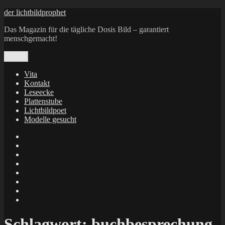
Zum
der lichtbildprophet
Inhalt
Das Magazin für die tägliche Dosis Bild – garantiert
springen
menschgemacht!
Menü
Vita
Kontakt
Leseecke
Plattenstube
Lichtbildpoet
Modelle gesucht
annenie
annenou
Annik
Traumann
dienacht
–
FrameWorks
Calin
Berlin
Lichtbildpoet
Kruse
at
Makkerrony
Instagram
at
Makkerrony
fotocommunity
at
Makkerrony
Instagram
at
X
Schlagwort:
buchbesprechung