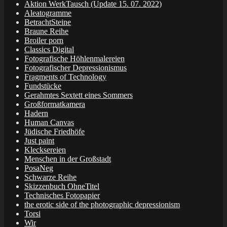
Aktion WerkTausch (Update 15. 07. 2022)
Aleatogramme
BetrachtSteine
Braune Reihe
Broiler porn
Classics Digital
Fotografische Höhlenmalereien
Fotografischer Depressionismus
Fragments of Technology
Fundstücke
Gerahmtes Sextett eines Sommers
Großformatkamera
Hadern
Human Canvas
Jüdische Friedhöfe
Just paint
Klecksereien
Menschen in der Großstadt
PosaNeg
Schwarze Reihe
Skizzenbuch OhneTitel
Technisches Fotopapier
the erotic side of the photographic depressionism
Torsi
Wir