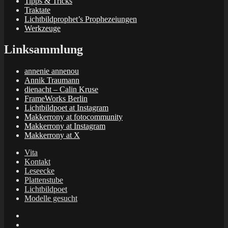
Tipps & Tricks
Traktate
Lichtbildprophet’s Prophezeiungen
Werkzeuge
Linksammlung
annenie annenou
Annik Traumann
dienacht – Calin Kruse
FrameWorks Berlin
Lichtbildpoet at Instagram
Makkerrony at fotocommunity
Makkerrony at Instagram
Makkerrony at X
Vita
Kontakt
Leseecke
Plattenstube
Lichtbildpoet
Modelle gesucht
annenie
annenou
Annik