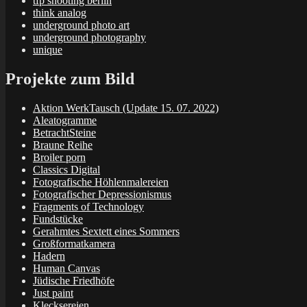
tfp shooting berlin
think analog
underground photo art
underground photography
unique
Projekte zum Bild
Aktion WerkTausch (Update 15. 07. 2022)
Aleatogramme
BetrachtSteine
Braune Reihe
Broiler porn
Classics Digital
Fotografische Höhlenmalereien
Fotografischer Depressionismus
Fragments of Technology
Fundstücke
Gerahmtes Sextett eines Sommers
Großformatkamera
Hadern
Human Canvas
Jüdische Friedhöfe
Just paint
Klecksereien