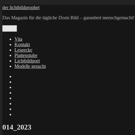
Zum
der lichtbildprophet
Inhalt
Das Magazin für die tägliche Dosis Bild – garantiert menschgemacht!
springen
Menü
Vita
Kontakt
Leseecke
Plattenstube
Lichtbildpoet
Modelle gesucht
annenie
annenou
Annik
Traumann
dienacht
–
FrameWorks
Calin
Berlin
Lichtbildpoet
Kruse
at
Makkerrony
Instagram
at
Makkerrony
fotocommunity
at
Makkerrony
Instagram
at
X
014_2023