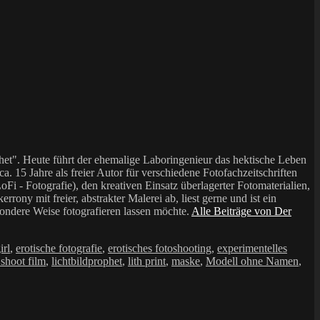
et". Heute führt der ehemalige Laboringenieur das hektische Leben
a. 15 Jahre als freier Autor für verschiedene Fotofachzeitschriften
i - Fotografie), den kreativen Einsatz überlagerter Fotomaterialien,
mit freier, abstrakter Malerei ab, liest gerne und ist ein
sondere Weise fotografieren lassen möchte.
Alle Beiträge von Der
irl
,
erotische fotografie
,
erotisches fotoshooting
,
experimentelles
 shoot film
,
lichtbildprophet
,
lith print
,
maske
,
Modell ohne Namen
,