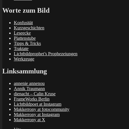
Worte zum Bild
Konfusität
Kurzgeschichten
Leseecke
Plattenstube
Tipps & Tricks
Traktate
Lichtbildprophet’s Prophezeiungen
Werkzeuge
Linksammlung
annenie annenou
Annik Traumann
dienacht – Calin Kruse
FrameWorks Berlin
Lichtbildpoet at Instagram
Makkerrony at fotocommunity
Makkerrony at Instagram
Makkerrony at X