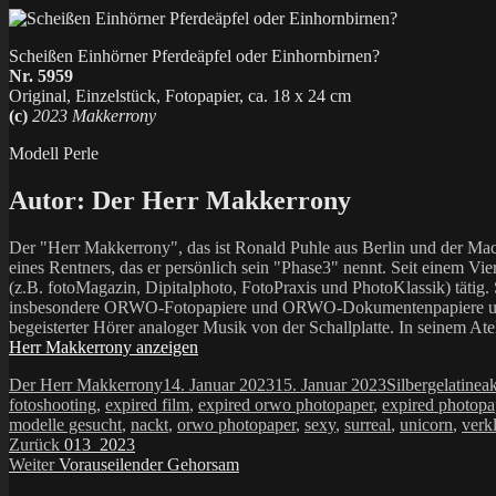
Scheißen Einhörner Pferdeäpfel oder Einhornbirnen?
Nr. 5959
Original, Einzelstück, Fotopapier, ca. 18 x 24 cm
(c)
2023 Makkerrony
Modell Perle
Autor:
Der Herr Makkerrony
Der "Herr Makkerrony", das ist Ronald Puhle aus Berlin und der Mac
eines Rentners, das er persönlich sein "Phase3" nennt. Seit einem Vier
(z.B. fotoMagazin, Dipitalphoto, FotoPraxis und PhotoKlassik) tätig.
insbesondere ORWO-Fotopapiere und ORWO-Dokumentenpapiere und der 
begeisterter Hörer analoger Musik von der Schallplatte. In seinem At
Herr Makkerrony anzeigen
Autor
Veröffentlicht
Kategorien
Sc
Der Herr Makkerrony
14. Januar 2023
15. Januar 2023
Silbergelatine
ak
am
fotoshooting
,
expired film
,
expired orwo photopaper
,
expired photopa
modelle gesucht
,
nackt
,
orwo photopaper
,
sexy
,
surreal
,
unicorn
,
verk
Beitragsnavigation
Vorheriger
Zurück
013_2023
Nächster
Beitrag:
Weiter
Vorauseilender Gehorsam
Beitrag: