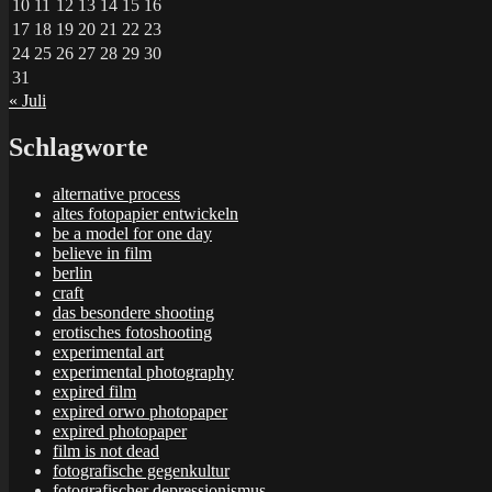
10
11
12
13
14
15
16
17
18
19
20
21
22
23
24
25
26
27
28
29
30
31
« Juli
Schlagworte
alternative process
altes fotopapier entwickeln
be a model for one day
believe in film
berlin
craft
das besondere shooting
erotisches fotoshooting
experimental art
experimental photography
expired film
expired orwo photopaper
expired photopaper
film is not dead
fotografische gegenkultur
fotografischer depressionismus