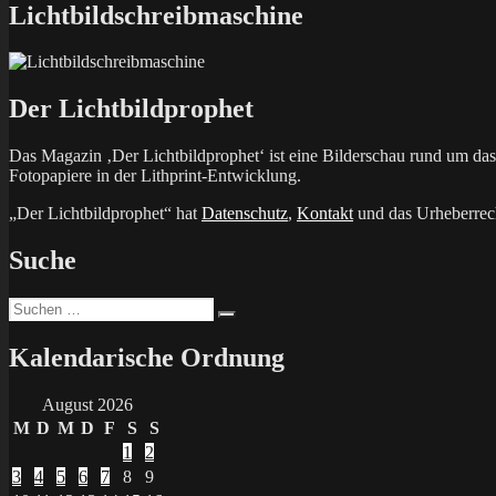
Lichtbildschreibmaschine
Der Lichtbildprophet
Das Magazin ‚Der Lichtbildprophet‘ ist eine Bilderschau rund um d
Fotopapiere in der Lithprint-Entwicklung.
„Der Lichtbildprophet“ hat
Datenschutz
,
Kontakt
und das Urheberrech
Suche
Suchen
Suchen
nach:
Kalendarische Ordnung
August 2026
M
D
M
D
F
S
S
1
2
3
4
5
6
7
8
9