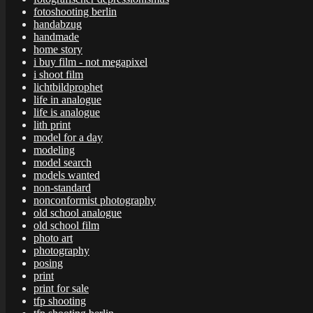
fotoshooting berlin
handabzug
handmade
home story
i buy film - not megapixel
i shoot film
lichtbildprophet
life in analogue
life is analogue
lith print
model for a day
modeling
model search
models wanted
non-standard
nonconformist photography
old school analogue
old school film
photo art
photography
posing
print
print for sale
tfp shooting