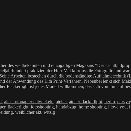
her des weltbekannten und einzigartigen Magazins "Der Lichtbildproph
teljahrhundert praktiziert der Herr Makkerrony die Fotografie und war c
 Seine Arbeiten bestechen durch die bodenständige Aufnahmetechnik (LoF
Anwendung des Lith Print-Verfahren. Nebenbei lenkt sich Makkerrony 
elier Flackerlight ist jedes Modell willkommen, das sich von ihm auf be
hlagwörter
t
,
altes fotopapier entwickeln
,
atelier
,
atelier flackerlight
,
berlin
,
curvy g
per
,
flackerlight
,
fotoshooting
,
handabzug
,
home shooting
,
i love you
,
i
leidung
,
weiblicher akt
,
witzig