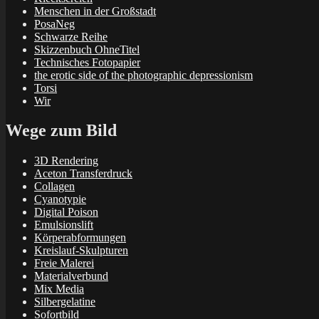
Menschen in der Großstadt
PosaNeg
Schwarze Reihe
Skizzenbuch OhneTitel
Technisches Fotopapier
the erotic side of the photographic depressionism
Torsi
Wir
Wege zum Bild
3D Rendering
Aceton Transferdruck
Collagen
Cyanotypie
Digital Poison
Emulsionslift
Körperabformungen
Kreislauf-Skulpturen
Freie Malerei
Materialverbund
Mix Media
Silbergelatine
Sofortbild