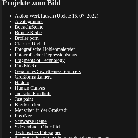
Projekte zum Bild
Aktion WerkTausch (Update 15. 07. 2022)
Aleatogramme
BetrachtSteine
Braune Reihe
Broiler porn
Classics Digital
Fotografische Höhlenmalereien
Fotografischer Depressionismus
Fragments of Technology
Fundstücke
Gerahmtes Sextett eines Sommers
Großformatkamera
Hadern
Human Canvas
Jüdische Friedhöfe
Just paint
Klecksereien
Menschen in der Großstadt
PosaNeg
Schwarze Reihe
Skizzenbuch OhneTitel
Technisches Fotopapier
the erotic side of the photographic depressionism