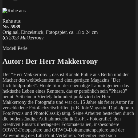
Ruhe aus
Nr. 5989
Original, Einzelstück, Fotopapier, ca. 18 x 24 cm
(c)
2023 Makkerrony
Modell Perle
Autor:
Der Herr Makkerrony
Der "Herr Makkerrony", das ist Ronald Puhle aus Berlin und der
Macher des weltbekannten und einzigartigen Magazins "Der
Lichtbildprophet". Heute führt der ehemalige Laboringenieur das
hektische Leben eines Rentners, das er persönlich sein "Phase3"
nennt. Seit einem Vierteljahrhundert praktiziert der Herr
Makkerrony die Fotografie und war ca. 15 Jahre als freier Autor für
verschiedene Fotofachzeitschriften (z.B. fotoMagazin, Dipitalphoto,
FotoPraxis und PhotoKlassik) tätig. Seine Arbeiten bestechen durch
die bodenständige Aufnahmetechnik (LoFi - Fotografie), den
kreativen Einsatz überlagerter Fotomaterialien, insbesondere
ORWO-Fotopapiere und ORWO-Dokumentenpapiere und der
Anwendung des Lith Print-Verfahren. Nebenbei lenkt sich