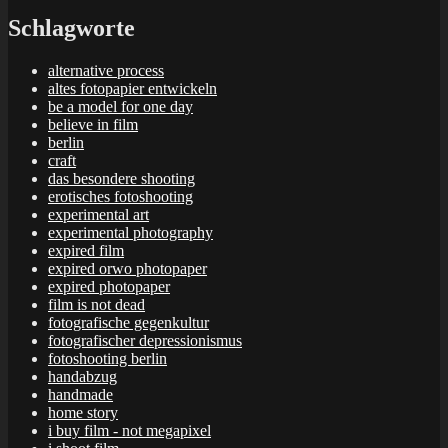
Schlagworte
alternative process
altes fotopapier entwickeln
be a model for one day
believe in film
berlin
craft
das besondere shooting
erotisches fotoshooting
experimental art
experimental photography
expired film
expired orwo photopaper
expired photopaper
film is not dead
fotografische gegenkultur
fotografischer depressionismus
fotoshooting berlin
handabzug
handmade
home story
i buy film - not megapixel