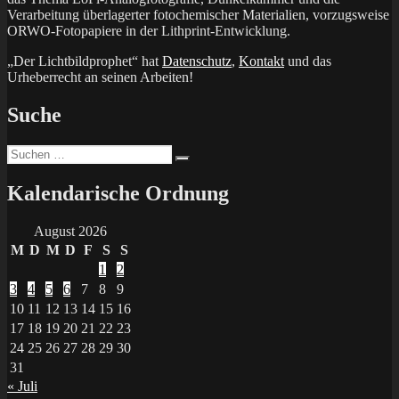
Verarbeitung überlagerter fotochemischer Materialien, vorzugsweise
ORWO-Fotopapiere in der Lithprint-Entwicklung.
„Der Lichtbildprophet“ hat
Datenschutz
,
Kontakt
und das
Urheberrecht an seinen Arbeiten!
Suche
Suchen
Suchen
nach:
Kalendarische Ordnung
August 2026
M
D
M
D
F
S
S
1
2
3
4
5
6
7
8
9
10
11
12
13
14
15
16
17
18
19
20
21
22
23
24
25
26
27
28
29
30
31
« Juli