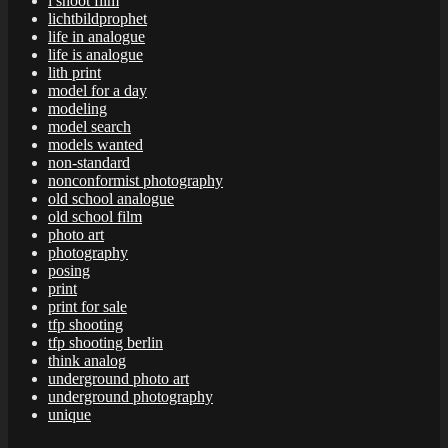
i shoot film
lichtbildprophet
life in analogue
life is analogue
lith print
model for a day
modeling
model search
models wanted
non-standard
nonconformist photography
old school analogue
old school film
photo art
photography
posing
print
print for sale
tfp shooting
tfp shooting berlin
think analog
underground photo art
underground photography
unique