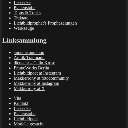
Leseecke
Plattenstube
Tipps & Tricks
Traktate
Lichtbildprophet’s Prophezeiungen
Werkzeuge
Linksammlung
annenie annenou
Annik Traumann
dienacht – Calin Kruse
FrameWorks Berlin
Lichtbildpoet at Instagram
Makkerrony at fotocommunity
Makkerrony at Instagram
Makkerrony at X
Vita
Kontakt
Leseecke
Plattenstube
Lichtbildpoet
Modelle gesucht