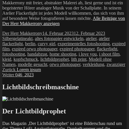
Makkerrony mit freier, abstrakter Malerei ab, liest gerne und ist ein
begeisterter Hörer analoger Musik von der Schallplatte. In seinem
Atelier Flackerlight ist jedes Modell willkommen, das sich von ihm
auf besondere Weise fotografieren lassen möchte.
Alle Beiträge von
Der Herr Makkerrony anzeigen
Autor
Veröffentlicht
Kategorien
Der Herr Makkerrony
14. Februar 2023
12. Februar 2023
Schlagwörter
am
Silbergelatine
akt
,
altes fotopapier entwickeln
,
atelier
,
atelier
flackerlight
,
berlin
,
curvy girl
,
experimentelles fotoshooting
,
expired
film
,
expired orwo photopaper
,
expired photopaper
,
flackerlight
,
fotoshooting
,
handabzug
,
home shooting
,
i love you
,
i shoot film
,
kleid
,
kopfschmuck
,
lichtbildprophet
,
lith print
,
Modell ohne
Namen
,
modelle gesucht
,
orwo photopaper
,
verkleidung
,
zwanziger
Beitragsnavigation
Vorheriger
Zurück
Lorem ipsum
Nächster
Beitrag:
Weiter
046_2023
Beitrag:
Lichtbildschreibmaschine
Der Lichtbildprophet
Das Magazin ‚Der Lichtbildprophet‘ ist eine Bilderschau rund um
das Thema LoFi-Analogfotografie, Dunkelkammer und die