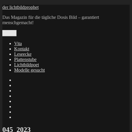
Zum
der lichtbildprophet
Inhalt
Das Magazin für die tägliche Dosis Bild – garantiert
springen
menschgemacht!
Menü
Vita
Kontakt
Leseecke
Plattenstube
Lichtbildpoet
Modelle gesucht
annenie
annenou
Annik
Traumann
dienacht
–
FrameWorks
Calin
Berlin
Lichtbildpoet
Kruse
at
Makkerrony
Instagram
at
Makkerrony
fotocommunity
at
Makkerrony
Instagram
at
X
045_2023