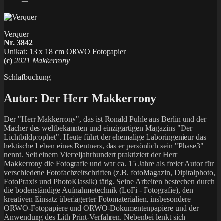
Verquer
Nr. 3842
Unikat: 13 x 18 cm ORWO Fotopapier
(c)
2021 Makkerrony
Schlafbuchung
Autor:
Der Herr Makkerrony
Der "Herr Makkerrony", das ist Ronald Puhle aus Berlin und der
Macher des weltbekannten und einzigartigen Magazins "Der
Lichtbildprophet". Heute führt der ehemalige Laboringenieur das
hektische Leben eines Rentners, das er persönlich sein "Phase3"
nennt. Seit einem Vierteljahrhundert praktiziert der Herr
Makkerrony die Fotografie und war ca. 15 Jahre als freier Autor für
verschiedene Fotofachzeitschriften (z.B. fotoMagazin, Dipitalphoto,
FotoPraxis und PhotoKlassik) tätig. Seine Arbeiten bestechen durch
die bodenständige Aufnahmetechnik (LoFi - Fotografie), den
kreativen Einsatz überlagerter Fotomaterialien, insbesondere
ORWO-Fotopapiere und ORWO-Dokumentenpapiere und der
Anwendung des Lith Print-Verfahren. Nebenbei lenkt sich