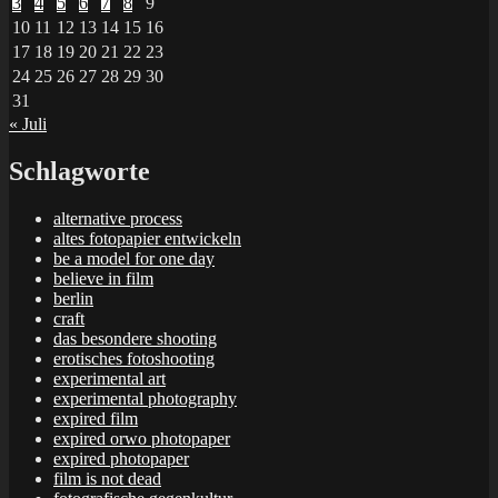
3
4
5
6
7
8
9
10
11
12
13
14
15
16
17
18
19
20
21
22
23
24
25
26
27
28
29
30
31
« Juli
Schlagworte
alternative process
altes fotopapier entwickeln
be a model for one day
believe in film
berlin
craft
das besondere shooting
erotisches fotoshooting
experimental art
experimental photography
expired film
expired orwo photopaper
expired photopaper
film is not dead