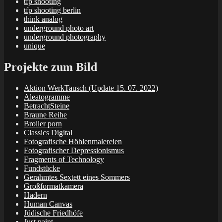
tfp shooting
tfp shooting berlin
think analog
underground photo art
underground photography
unique
Projekte zum Bild
Aktion WerkTausch (Update 15. 07. 2022)
Aleatogramme
BetrachtSteine
Braune Reihe
Broiler porn
Classics Digital
Fotografische Höhlenmalereien
Fotografischer Depressionismus
Fragments of Technology
Fundstücke
Gerahmtes Sextett eines Sommers
Großformatkamera
Hadern
Human Canvas
Jüdische Friedhöfe
Just paint