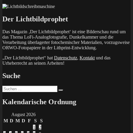
Der Lichtbildprophet
Das Magazin ‚Der Lichtbildprophet‘ ist eine Bilderschau rund um
das Thema LoFi-Analogfotografie, Dunkelkammer und die
Verarbeitung überlagerter fotochemischer Materialien, vorzugsweise
ORWO-Fotopapiere in der Lithprint-Entwicklung.
„Der Lichtbildprophet“ hat
Datenschutz
,
Kontakt
und das
Urheberrecht an seinen Arbeiten!
Suche
Suchen
Suchen
nach:
Kalendarische Ordnung
August 2026
M
D
M
D
F
S
S
1
2