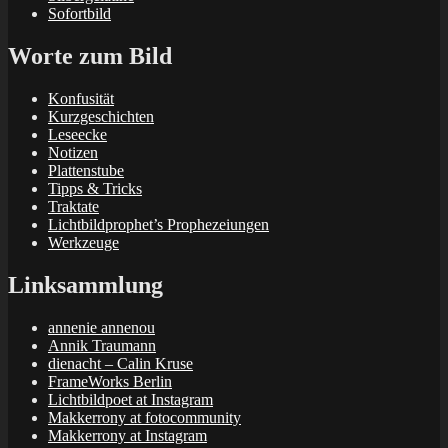
Sofortbild
Worte zum Bild
Konfusität
Kurzgeschichten
Leseecke
Notizen
Plattenstube
Tipps & Tricks
Traktate
Lichtbildprophet’s Prophezeiungen
Werkzeuge
Linksammlung
annenie annenou
Annik Traumann
dienacht – Calin Kruse
FrameWorks Berlin
Lichtbildpoet at Instagram
Makkerrony at fotocommunity
Makkerrony at Instagram