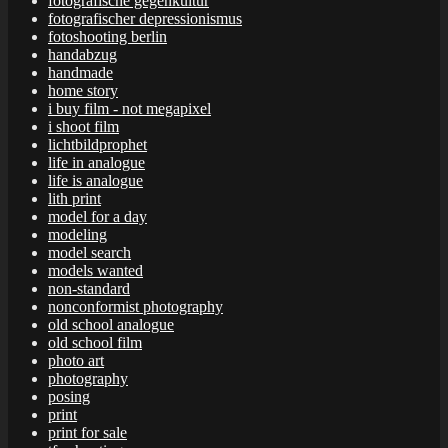
fotografische gegenkultur
fotografischer depressionismus
fotoshooting berlin
handabzug
handmade
home story
i buy film - not megapixel
i shoot film
lichtbildprophet
life in analogue
life is analogue
lith print
model for a day
modeling
model search
models wanted
non-standard
nonconformist photography
old school analogue
old school film
photo art
photography
posing
print
print for sale