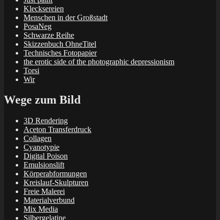
Klecksereien
Menschen in der Großstadt
PosaNeg
Schwarze Reihe
Skizzenbuch OhneTitel
Technisches Fotopapier
the erotic side of the photographic depressionism
Torsi
Wir
Wege zum Bild
3D Rendering
Aceton Transferdruck
Collagen
Cyanotypie
Digital Poison
Emulsionslift
Körperabformungen
Kreislauf-Skulpturen
Freie Malerei
Materialverbund
Mix Media
Silbergelatine