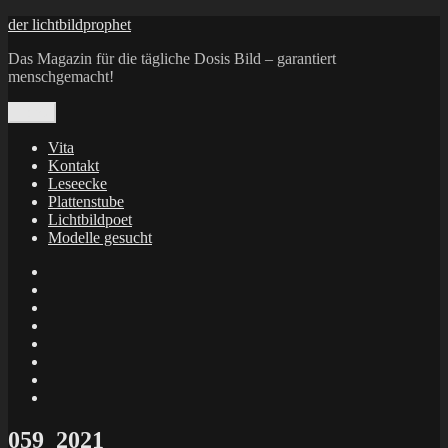
Zum
der lichtbildprophet
Inhalt
Das Magazin für die tägliche Dosis Bild – garantiert
springen
menschgemacht!
Menü
Vita
Kontakt
Leseecke
Plattenstube
Lichtbildpoet
Modelle gesucht
annenie
annenou
Annik
Traumann
dienacht
–
FrameWorks
Calin
Berlin
Lichtbildpoet
Kruse
at
Makkerrony
Instagram
at
Makkerrony
fotocommunity
at
Makkerrony
Instagram
at
X
059_2021