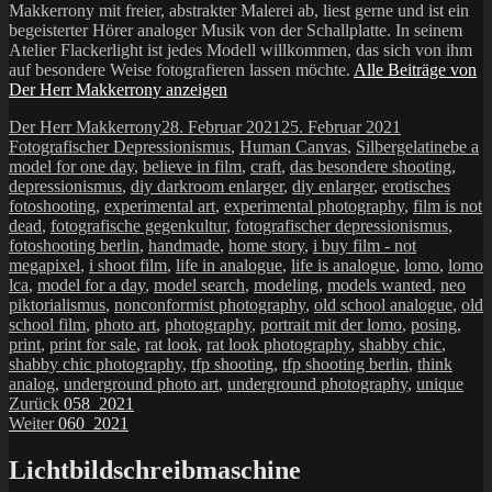
Makkerrony mit freier, abstrakter Malerei ab, liest gerne und ist ein
begeisterter Hörer analoger Musik von der Schallplatte. In seinem
Atelier Flackerlight ist jedes Modell willkommen, das sich von ihm
auf besondere Weise fotografieren lassen möchte.
Alle Beiträge von
Der Herr Makkerrony anzeigen
Autor
Veröffentlicht
Kategorien
Der Herr Makkerrony
28. Februar 2021
25. Februar 2021
am
Schla
Fotografischer Depressionismus
,
Human Canvas
,
Silbergelatine
be a
model for one day
,
believe in film
,
craft
,
das besondere shooting
,
depressionismus
,
diy darkroom enlarger
,
diy enlarger
,
erotisches
fotoshooting
,
experimental art
,
experimental photography
,
film is not
dead
,
fotografische gegenkultur
,
fotografischer depressionismus
,
fotoshooting berlin
,
handmade
,
home story
,
i buy film - not
megapixel
,
i shoot film
,
life in analogue
,
life is analogue
,
lomo
,
lomo
lca
,
model for a day
,
model search
,
modeling
,
models wanted
,
neo
piktorialismus
,
nonconformist photography
,
old school analogue
,
old
school film
,
photo art
,
photography
,
portrait mit der lomo
,
posing
,
print
,
print for sale
,
rat look
,
rat look photography
,
shabby chic
,
shabby chic photography
,
tfp shooting
,
tfp shooting berlin
,
think
analog
,
underground photo art
,
underground photography
,
unique
Beitragsnavigation
Vorheriger
Zurück
058_2021
Nächster
Beitrag:
Weiter
060_2021
Beitrag:
Lichtbildschreibmaschine