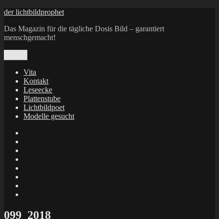
Zum
der lichtbildprophet
Inhalt
Das Magazin für die tägliche Dosis Bild – garantiert
springen
menschgemacht!
Menü
Vita
Kontakt
Leseecke
Plattenstube
Lichtbildpoet
Modelle gesucht
annenie
annenou
Annik
Traumann
dienacht
–
FrameWorks
Calin
Berlin
Lichtbildpoet
Kruse
at
Makkerrony
Instagram
at
Makkerrony
fotocommunity
at
Makkerrony
Instagram
at
X
099_2018