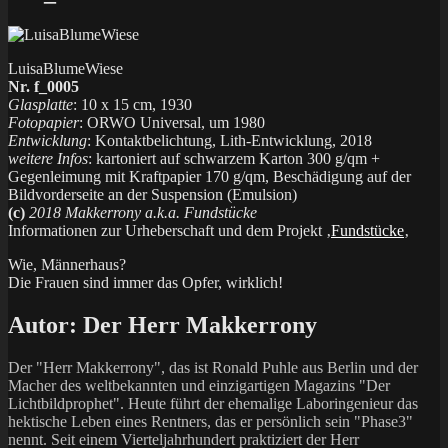
LuisaBlumeWiese
Nr. f_0005
Glasplatte
: 10 x 15 cm, 1930
Fotopapier
: ORWO Universal, um 1980
Entwicklung
: Kontaktbelichtung, Lith-Entwicklung, 2018
weitere Infos
: kartoniert auf schwarzem Karton 300 g/qm +
Gegenleimung mit Kraftpapier 170 g/qm, Beschädigung auf der
Bildvorderseite an der Suspension (Emulsion)
(c)
2018 Makkerrony a.k.a. Fundstücke
Informationen zur Urheberschaft und dem Projekt ‚
Fundstücke
‚
Wie, Männerhaus?
Die Frauen sind immer das Opfer, wirklich!
Autor:
Der Herr Makkerrony
Der "Herr Makkerrony", das ist Ronald Puhle aus Berlin und der
Macher des weltbekannten und einzigartigen Magazins "Der
Lichtbildprophet". Heute führt der ehemalige Laboringenieur das
hektische Leben eines Rentners, das er persönlich sein "Phase3"
nennt. Seit einem Vierteljahrhundert praktiziert der Herr