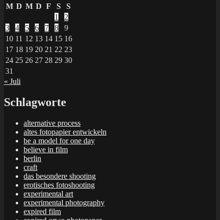
M
D
M
D
F
S
S
1
2
3
4
5
6
7
8
9
10
11
12
13
14
15
16
17
18
19
20
21
22
23
24
25
26
27
28
29
30
31
« Juli
Schlagworte
alternative process
altes fotopapier entwickeln
be a model for one day
believe in film
berlin
craft
das besondere shooting
erotisches fotoshooting
experimental art
experimental photography
expired film