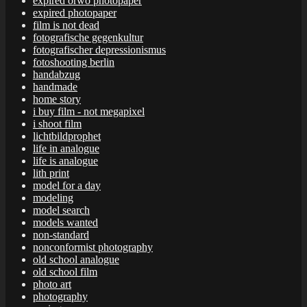
expired orwo photopaper
expired photopaper
film is not dead
fotografische gegenkultur
fotografischer depressionismus
fotoshooting berlin
handabzug
handmade
home story
i buy film - not megapixel
i shoot film
lichtbildprophet
life in analogue
life is analogue
lith print
model for a day
modeling
model search
models wanted
non-standard
nonconformist photography
old school analogue
old school film
photo art
photography