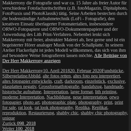
Makkerrony die Fotografie und war ca. 15 Jahre als freier Autor für
verschiedene Fotofachzeitschriften (z.B. fotoMagazin, Dipitalphoto,
FotoPraxis und PhotoKlassik) tätig. Seine Arbeiten bestechen durch
die bodenständige Aufnahmetechnik (LoFi - Fotografie), den
kreativen Einsatz überlagerter Fotomaterialien, insbesondere
ORWO-Fotopapiere und ORWO-Dokumentenpapiere und der
Anwendung des Lith Print-Verfahren. Nebenbei lenkt sich
Makkerrony mit freier, abstrakter Malerei ab, liest gerne und ist ein
begeisterter Hörer analoger Musik von der Schallplatte. In seinem
Atelier Flackerlight ist jedes Modell willkommen, das sich von ihm
auf besondere Weise fotografieren lassen möchte.
Alle Beiträge von
Der Herr Makkerrony anzeigen
Autor
Veröffentlicht
Kategorien
Der Herr Makkerrony
10. April 2018
20. Februar 2020
Fundstücke
,
Schlagwörter
am
Silbergelatine
Abbild
,
alte fotos retten
,
altes foto neu interpretiert
,
altes fotopapier entwickeln
,
craft
,
darkroom
,
einzelstück
,
exclusive
,
glasplatten negativ
,
Grossformatfotografie
,
handabzug
,
handmade
,
historische aufnahme
,
Interpretation
,
large format
,
lith printing
,
moderne Interpretation
,
Nachbildung
,
neue interpretation
,
orwo
fotopapier
,
photo art
,
photographic plate
,
photography
,
print
,
print
for sale
,
rat look
,
rat look photography
,
Replika
,
Replikat
,
reproduktion
,
Restaurierung
,
shabby chic
,
shabby chic photography
,
unique
Beitragsnavigation
Vorheriger
Zurück
098_2018
Nächster
Beitrag:
Weiter
100_2018