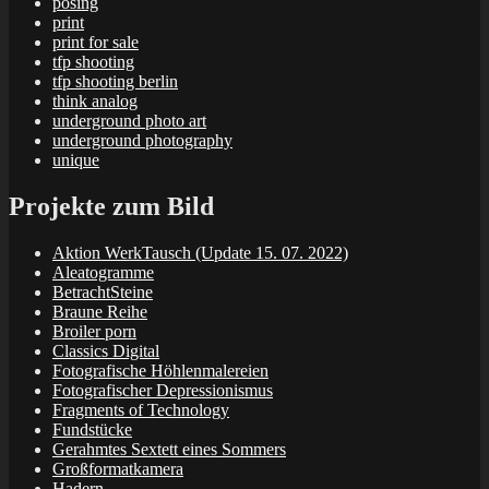
posing
print
print for sale
tfp shooting
tfp shooting berlin
think analog
underground photo art
underground photography
unique
Projekte zum Bild
Aktion WerkTausch (Update 15. 07. 2022)
Aleatogramme
BetrachtSteine
Braune Reihe
Broiler porn
Classics Digital
Fotografische Höhlenmalereien
Fotografischer Depressionismus
Fragments of Technology
Fundstücke
Gerahmtes Sextett eines Sommers
Großformatkamera
Hadern