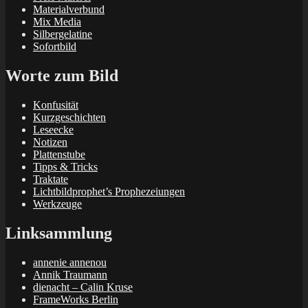
Materialverbund
Mix Media
Silbergelatine
Sofortbild
Worte zum Bild
Konfusität
Kurzgeschichten
Leseecke
Notizen
Plattenstube
Tipps & Tricks
Traktate
Lichtbildprophet’s Prophezeiungen
Werkzeuge
Linksammlung
annenie annenou
Annik Traumann
dienacht – Calin Kruse
FrameWorks Berlin