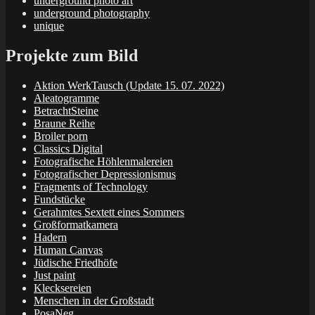
underground photo art
underground photography
unique
Projekte zum Bild
Aktion WerkTausch (Update 15. 07. 2022)
Aleatogramme
BetrachtSteine
Braune Reihe
Broiler porn
Classics Digital
Fotografische Höhlenmalereien
Fotografischer Depressionismus
Fragments of Technology
Fundstücke
Gerahmtes Sextett eines Sommers
Großformatkamera
Hadern
Human Canvas
Jüdische Friedhöfe
Just paint
Klecksereien
Menschen in der Großstadt
PosaNeg