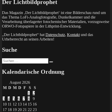
Der Lichtbildprophet
Das Magazin ‚Der Lichtbildprophet‘ ist eine Bilderschau rund um
das Thema LoFi-Analogfotografie, Dunkelkammer und die
Verarbeitung überlagerter fotochemischer Materialien, vorzugsweise
ORWO-Fotopapiere in der Lithprint-Entwicklung.
„Der Lichtbildprophet“ hat
Datenschutz
,
Kontakt
und das
Urheberrecht an seinen Arbeiten!
Suche
Suchen
Suchen
nach:
Kalendarische Ordnung
August 2026
M
D
M
D
F
S
S
1
2
3
4
5
6
7
8
9
10
11
12
13
14
15
16
17
18
19
20
21
22
23