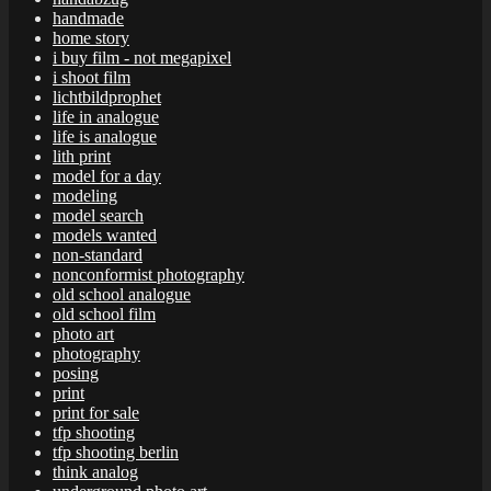
handmade
home story
i buy film - not megapixel
i shoot film
lichtbildprophet
life in analogue
life is analogue
lith print
model for a day
modeling
model search
models wanted
non-standard
nonconformist photography
old school analogue
old school film
photo art
photography
posing
print
print for sale
tfp shooting
tfp shooting berlin
think analog