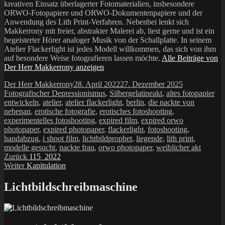
kreativen Einsatz überlagerter Fotomaterialien, insbesondere
ORWO-Fotopapiere und ORWO-Dokumentenpapiere und der
Anwendung des Lith Print-Verfahren. Nebenbei lenkt sich
Makkerrony mit freier, abstrakter Malerei ab, liest gerne und ist ein
begeisterter Hörer analoger Musik von der Schallplatte. In seinem
Atelier Flackerlight ist jedes Modell willkommen, das sich von ihm
auf besondere Weise fotografieren lassen möchte.
Alle Beiträge von
Der Herr Makkerrony anzeigen
Autor
Veröffentlicht
Kategorien
Der Herr Makkerrony
28. April 2022
27. Dezember 2025
am
Schlagwörter
Fotografischer Depressionismus
,
Silbergelatine
akt
,
altes fotopapier
entwickeln
,
atelier
,
atelier flackerlight
,
berlin
,
die nackte von
nebenan
,
erotische fotografie
,
erotisches fotoshooting
,
experimentelles fotoshooting
,
expired film
,
expired orwo
photopaper
,
expired photopaper
,
flackerlight
,
fotoshooting
,
handabzug
,
i shoot film
,
lichtbildprophet
,
liegende
,
lith print
,
modelle gesucht
,
nackte frau
,
orwo photopaper
,
weiblicher akt
Beitragsnavigation
Vorheriger
Zurück
115_2022
Nächster
Beitrag:
Weiter
Kapitulation
Beitrag:
Lichtbildschreibmaschine