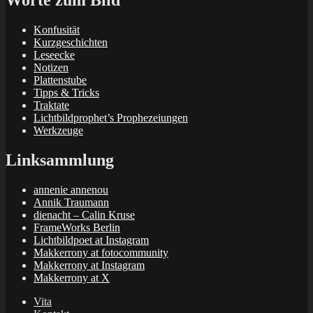
Worte zum Bild
Konfusität
Kurzgeschichten
Leseecke
Notizen
Plattenstube
Tipps & Tricks
Traktate
Lichtbildprophet’s Prophezeiungen
Werkzeuge
Linksammlung
annenie annenou
Annik Traumann
dienacht – Calin Kruse
FrameWorks Berlin
Lichtbildpoet at Instagram
Makkerrony at fotocommunity
Makkerrony at Instagram
Makkerrony at X
Vita