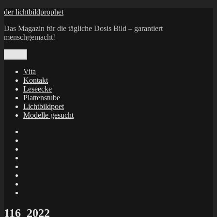
Zum
der lichtbildprophet
Inhalt
Das Magazin für die tägliche Dosis Bild – garantiert
springen
menschgemacht!
Menü
Vita
Kontakt
Leseecke
Plattenstube
Lichtbildpoet
Modelle gesucht
annenie
annenou
Annik
Traumann
dienacht
–
FrameWorks
Calin
Berlin
Lichtbildpoet
Kruse
at
Makkerrony
Instagram
at
Makkerrony
fotocommunity
at
Makkerrony
Instagram
at
X
116_2022