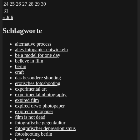
24
25
26
27
28
29
30
31
« Juli
Schlagworte
alternative process
altes fotopapier entwickeln
be a model for one day
believe in film
berlin
craft
das besondere shooting
erotisches fotoshooting
experimental art
experimental photography
expired film
expired orwo photopaper
expired photopaper
film is not dead
fotografische gegenkultur
fotografischer depressionismus
fotoshooting berlin
handabzug