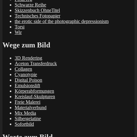
Schwarze Reihe
Skizzenbuch OhneTitel
Technisches Fotopapier
the erotic side of the photographic depressionism
Torsi
Wir
Wege zum Bild
3D Rendering
Aceton Transferdruck
Collagen
Cyanotypie
Digital Poison
Emulsionslift
Körperabformungen
Kreislauf-Skulpturen
Freie Malerei
Materialverbund
Mix Media
Silbergelatine
Sofortbild