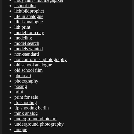
i buy film - not megapixel
i shoot film
lichtbildprophet
life in analogue
life is analogue
lith print
model for a day
modeling
model search
models wanted
non-standard
nonconformist photography
old school analogue
old school film
photo art
photography
posing
print
print for sale
tfp shooting
tfp shooting berlin
think analog
underground photo art
underground photography
unique