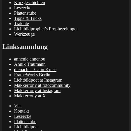
Kurzgeschichten
Leseecke
Plattenstube
Tipps & Tricks
Traktate
Lichtbildprophet’s Prophezeiungen
Werkzeuge
Linksammlung
annenie annenou
Annik Traumann
dienacht – Calin Kruse
FrameWorks Berlin
Lichtbildpoet at Instagram
Makkerrony at fotocommunity
Makkerrony at Instagram
Makkerrony at X
Vita
Kontakt
Leseecke
Plattenstube
Lichtbildpoet