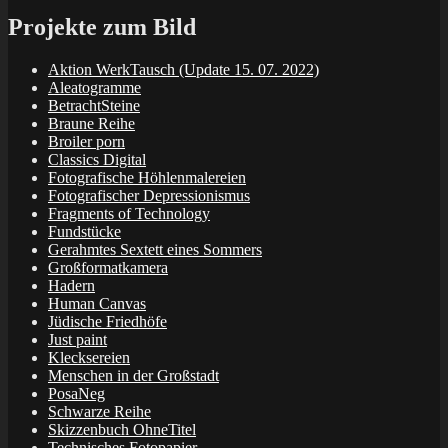
Projekte zum Bild
Aktion WerkTausch (Update 15. 07. 2022)
Aleatogramme
BetrachtSteine
Braune Reihe
Broiler porn
Classics Digital
Fotografische Höhlenmalereien
Fotografischer Depressionismus
Fragments of Technology
Fundstücke
Gerahmtes Sextett eines Sommers
Großformatkamera
Hadern
Human Canvas
Jüdische Friedhöfe
Just paint
Klecksereien
Menschen in der Großstadt
PosaNeg
Schwarze Reihe
Skizzenbuch OhneTitel
Technisches Fotopapier