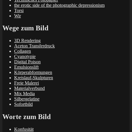
the erotic side of the photographic depressionism
Torsi
Wir
Wege zum Bild
3D Rendering
Aceton Transferdruck
Collagen
Cyanotypie
Digital Poison
Emulsionslift
Körperabformungen
Kreislauf-Skulpturen
Freie Malerei
Materialverbund
Mix Media
Silbergelatine
Sofortbild
Worte zum Bild
Konfusität