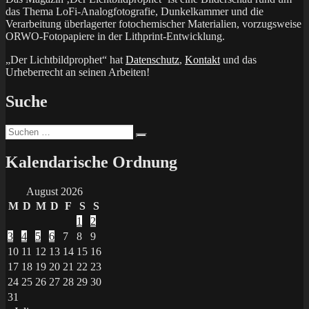
das Thema LoFi-Analogfotografie, Dunkelkammer und die
Verarbeitung überlagerter fotochemischer Materialien, vorzugsweise
ORWO-Fotopapiere in der Lithprint-Entwicklung.
„Der Lichtbildprophet“ hat
Datenschutz
,
Kontakt
und das
Urheberrecht an seinen Arbeiten!
Suche
Suchen
Suchen
nach:
Kalendarische Ordnung
August 2026
M
D
M
D
F
S
S
1
2
3
4
5
6
7
8
9
10
11
12
13
14
15
16
17
18
19
20
21
22
23
24
25
26
27
28
29
30
31