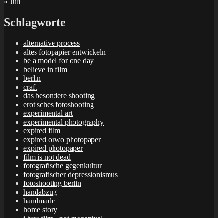
« Juli
Schlagworte
alternative process
altes fotopapier entwickeln
be a model for one day
believe in film
berlin
craft
das besondere shooting
erotisches fotoshooting
experimental art
experimental photography
expired film
expired orwo photopaper
expired photopaper
film is not dead
fotografische gegenkultur
fotografischer depressionismus
fotoshooting berlin
handabzug
handmade
home story