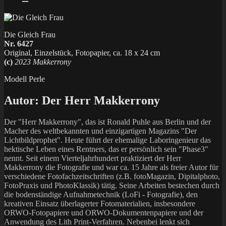
Die Gleich Frau
Nr. 6427
Original, Einzelstück, Fotopapier, ca. 18 x 24 cm
(c)
2023 Makkerrony
Modell Perle
Autor:
Der Herr Makkerrony
Der "Herr Makkerrony", das ist Ronald Puhle aus Berlin und der
Macher des weltbekannten und einzigartigen Magazins "Der
Lichtbildprophet". Heute führt der ehemalige Laboringenieur das
hektische Leben eines Rentners, das er persönlich sein "Phase3"
nennt. Seit einem Vierteljahrhundert praktiziert der Herr
Makkerrony die Fotografie und war ca. 15 Jahre als freier Autor für
verschiedene Fotofachzeitschriften (z.B. fotoMagazin, Dipitalphoto,
FotoPraxis und PhotoKlassik) tätig. Seine Arbeiten bestechen durch
die bodenständige Aufnahmetechnik (LoFi - Fotografie), den
kreativen Einsatz überlagerter Fotomaterialien, insbesondere
ORWO-Fotopapiere und ORWO-Dokumentenpapiere und der
Anwendung des Lith Print-Verfahren. Nebenbei lenkt sich