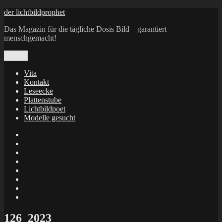
Zum
der lichtbildprophet
Inhalt
Das Magazin für die tägliche Dosis Bild – garantiert
springen
menschgemacht!
Menü
Vita
Kontakt
Leseecke
Plattenstube
Lichtbildpoet
Modelle gesucht
annenie
annenou
Annik
Traumann
dienacht
–
FrameWorks
Calin
Berlin
Lichtbildpoet
Kruse
at
Makkerrony
Instagram
at
Makkerrony
fotocommunity
at
Makkerrony
Instagram
at
X
126_2023