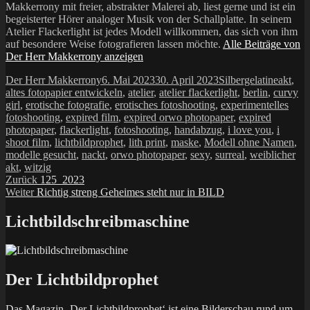
Makkerrony mit freier, abstrakter Malerei ab, liest gerne und ist ein
begeisterter Hörer analoger Musik von der Schallplatte. In seinem
Atelier Flackerlight ist jedes Modell willkommen, das sich von ihm
auf besondere Weise fotografieren lassen möchte.
Alle Beiträge von
Der Herr Makkerrony anzeigen
Autor
Veröffentlicht
Kategorien
Schlag
Der Herr Makkerrony
6. Mai 2023
30. April 2023
Silbergelatine
akt
,
am
altes fotopapier entwickeln
,
atelier
,
atelier flackerlight
,
berlin
,
curvy
girl
,
erotische fotografie
,
erotisches fotoshooting
,
experimentelles
fotoshooting
,
expired film
,
expired orwo photopaper
,
expired
photopaper
,
flackerlight
,
fotoshooting
,
handabzug
,
i love you
,
i
shoot film
,
lichtbildprophet
,
lith print
,
maske
,
Modell ohne Namen
,
modelle gesucht
,
nackt
,
orwo photopaper
,
sexy
,
surreal
,
weiblicher
akt
,
witzig
Beitragsnavigation
Vorheriger
Zurück
125_2023
Nächster
Beitrag:
Weiter
Richtig streng Geheimes steht nur in BILD
Beitrag:
Lichtbildschreibmaschine
Der Lichtbildprophet
Das Magazin ‚Der Lichtbildprophet‘ ist eine Bilderschau rund um